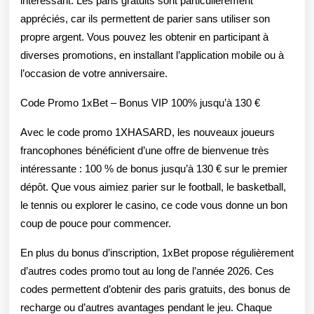
intéressant. Les paris gratuits sont particulièrement
appréciés, car ils permettent de parier sans utiliser son
propre argent. Vous pouvez les obtenir en participant à
diverses promotions, en installant l’application mobile ou à
l’occasion de votre anniversaire.
Code Promo 1xBet – Bonus VIP 100% jusqu’à 130 €
Avec le code promo 1XHASARD, les nouveaux joueurs
francophones bénéficient d’une offre de bienvenue très
intéressante : 100 % de bonus jusqu’à 130 € sur le premier
dépôt. Que vous aimiez parier sur le football, le basketball,
le tennis ou explorer le casino, ce code vous donne un bon
coup de pouce pour commencer.
En plus du bonus d’inscription, 1xBet propose régulièrement
d’autres codes promo tout au long de l’année 2026. Ces
codes permettent d’obtenir des paris gratuits, des bonus de
recharge ou d’autres avantages pendant le jeu. Chaque