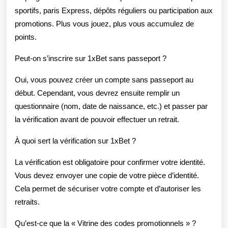
sportifs, paris Express, dépôts réguliers ou participation aux
promotions. Plus vous jouez, plus vous accumulez de
points.
Peut-on s’inscrire sur 1xBet sans passeport ?
Oui, vous pouvez créer un compte sans passeport au
début. Cependant, vous devrez ensuite remplir un
questionnaire (nom, date de naissance, etc.) et passer par
la vérification avant de pouvoir effectuer un retrait.
À quoi sert la vérification sur 1xBet ?
La vérification est obligatoire pour confirmer votre identité.
Vous devez envoyer une copie de votre pièce d’identité.
Cela permet de sécuriser votre compte et d’autoriser les
retraits.
Qu’est-ce que la « Vitrine des codes promotionnels » ?