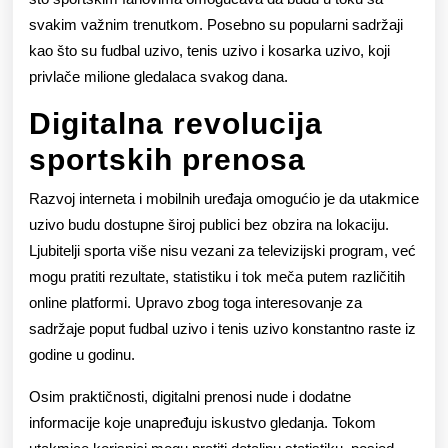
svakim važnim trenutkom. Posebno su popularni sadržaji
kao što su fudbal uzivo, tenis uzivo i kosarka uzivo, koji
privlače milione gledalaca svakog dana.
Digitalna revolucija
sportskih prenosa
Razvoj interneta i mobilnih uređaja omogućio je da utakmice
uzivo budu dostupne široj publici bez obzira na lokaciju.
Ljubitelji sporta više nisu vezani za televizijski program, već
mogu pratiti rezultate, statistiku i tok meča putem različitih
online platformi. Upravo zbog toga interesovanje za
sadržaje poput fudbal uzivo i tenis uzivo konstantno raste iz
godine u godinu.
Osim praktičnosti, digitalni prenosi nude i dodatne
informacije koje unapređuju iskustvo gledanja. Tokom