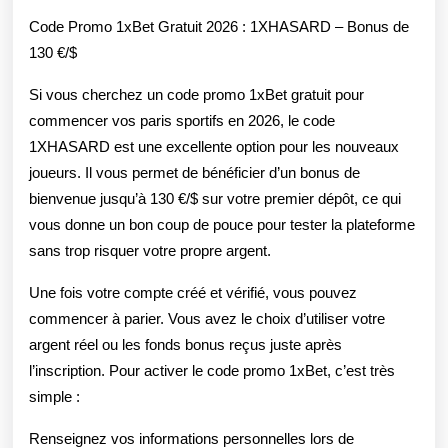
Code Promo 1xBet Gratuit 2026 : 1XHASARD – Bonus de
130 €/$
Si vous cherchez un code promo 1xBet gratuit pour
commencer vos paris sportifs en 2026, le code
1XHASARD est une excellente option pour les nouveaux
joueurs. Il vous permet de bénéficier d’un bonus de
bienvenue jusqu’à 130 €/$ sur votre premier dépôt, ce qui
vous donne un bon coup de pouce pour tester la plateforme
sans trop risquer votre propre argent.
Une fois votre compte créé et vérifié, vous pouvez
commencer à parier. Vous avez le choix d’utiliser votre
argent réel ou les fonds bonus reçus juste après
l’inscription. Pour activer le code promo 1xBet, c’est très
simple :
Renseignez vos informations personnelles lors de