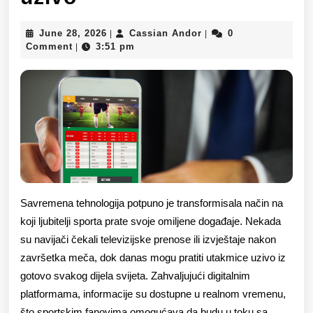
sportskog
June
Cassian
June 28, 2026
Cassian Andor
0
|
|
praćenja
28,
Andor
Comment
3:51 pm
|
2026
uz
fudbal
uzivo,
tenis
uzivo
i
Savremena tehnologija potpuno je transformisala način na
kosarka
koji ljubitelji sporta prate svoje omiljene događaje. Nekada
su navijači čekali televizijske prenose ili izvještaje nakon
uzivo
završetka meča, dok danas mogu pratiti utakmice uzivo iz
gotovo svakog dijela svijeta. Zahvaljujući digitalnim
platformama, informacije su dostupne u realnom vremenu,
što sportskim fanovima omogućava da budu u toku sa