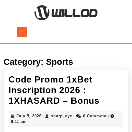
Skip
to
content
Skip
to
Open
content
Button
Category:
Sports
Code Promo 1xBet
Inscription 2026 :
Code
1XHASARD – Bonus
Promo
July
sharp_eye
July 5, 2026
sharp_eye
0 Comment
|
|
|
1xBet
5,
8:11 am
2026