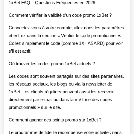
1xBet FAQ – Questions Fréquentes en 2026
Comment vérifier la validité d’un code promo 1xBet ?
Connectez-vous à votre compte, allez dans les paramètres
et entrez dans la section « Vérifier le code promotionnel ».
Collez simplement le code (comme 1XHASARD) pour voir
s’il est actif.
Où trouver les codes promo 1xBet actuels ?
Les codes sont souvent partagés sur des sites partenaires,
les réseaux sociaux, les blogs ou via la newsletter de
1xBet. Les clients réguliers peuvent aussi les recevoir
directement par e-mail ou dans la « Vitrine des codes
promotionnels » sur le site.
Comment gagner des points promo sur 1xBet ?
Le programme de fidélité récompense votre activité : paris