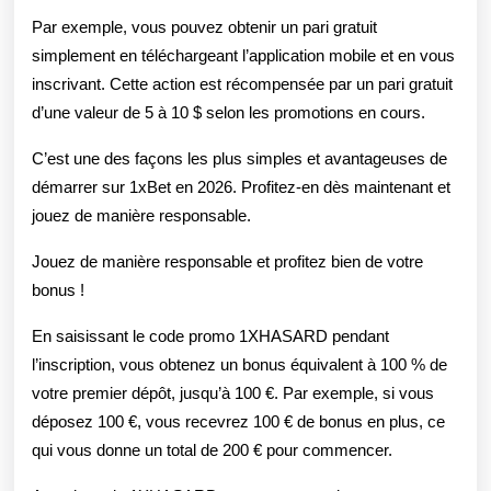
Par exemple, vous pouvez obtenir un pari gratuit
simplement en téléchargeant l’application mobile et en vous
inscrivant. Cette action est récompensée par un pari gratuit
d’une valeur de 5 à 10 $ selon les promotions en cours.
C’est une des façons les plus simples et avantageuses de
démarrer sur 1xBet en 2026. Profitez-en dès maintenant et
jouez de manière responsable.
Jouez de manière responsable et profitez bien de votre
bonus !
En saisissant le code promo 1XHASARD pendant
l’inscription, vous obtenez un bonus équivalent à 100 % de
votre premier dépôt, jusqu’à 100 €. Par exemple, si vous
déposez 100 €, vous recevrez 100 € de bonus en plus, ce
qui vous donne un total de 200 € pour commencer.