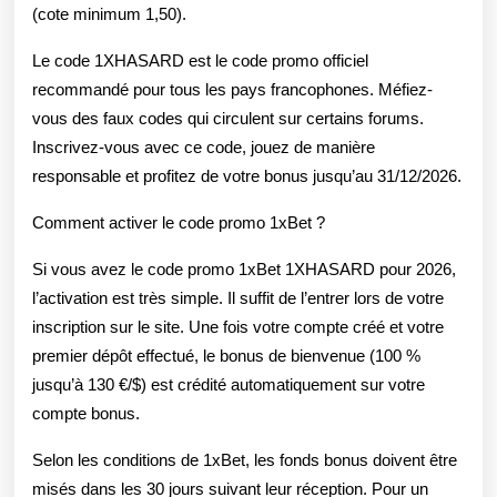
(cote minimum 1,50).
Le code 1XHASARD est le code promo officiel
recommandé pour tous les pays francophones. Méfiez-
vous des faux codes qui circulent sur certains forums.
Inscrivez-vous avec ce code, jouez de manière
responsable et profitez de votre bonus jusqu’au 31/12/2026.
Comment activer le code promo 1xBet ?
Si vous avez le code promo 1xBet 1XHASARD pour 2026,
l’activation est très simple. Il suffit de l’entrer lors de votre
inscription sur le site. Une fois votre compte créé et votre
premier dépôt effectué, le bonus de bienvenue (100 %
jusqu’à 130 €/$) est crédité automatiquement sur votre
compte bonus.
Selon les conditions de 1xBet, les fonds bonus doivent être
misés dans les 30 jours suivant leur réception. Pour un