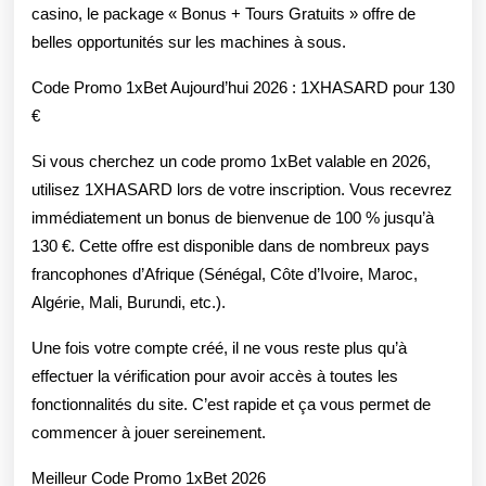
casino, le package « Bonus + Tours Gratuits » offre de
belles opportunités sur les machines à sous.
Code Promo 1xBet Aujourd’hui 2026 : 1XHASARD pour 130
€
Si vous cherchez un code promo 1xBet valable en 2026,
utilisez 1XHASARD lors de votre inscription. Vous recevrez
immédiatement un bonus de bienvenue de 100 % jusqu’à
130 €. Cette offre est disponible dans de nombreux pays
francophones d’Afrique (Sénégal, Côte d’Ivoire, Maroc,
Algérie, Mali, Burundi, etc.).
Une fois votre compte créé, il ne vous reste plus qu’à
effectuer la vérification pour avoir accès à toutes les
fonctionnalités du site. C’est rapide et ça vous permet de
commencer à jouer sereinement.
Meilleur Code Promo 1xBet 2026