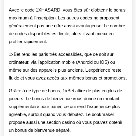
Avec le code 1XHASARD, vous êtes sûr d’obtenir le bonus
maximum à l’inscription. Les autres codes ne proposent
généralement pas une offre aussi avantageuse. Le nombre
de codes disponibles est limité, alors il vaut mieux en
profiter rapidement.
1xBet rend les paris très accessibles, que ce soit sur
ordinateur, via l’application mobile (Android ou iOS) ou
même sur des appareils plus anciens. L’expérience reste
fluide et vous avez accès aux mêmes bonus et promotions.
Grâce à ce type de bonus, 1xBet attire de plus en plus de
joueurs. Le bonus de bienvenue vous donne un montant
supplémentaire pour parier, ce qui rend l’expérience plus
agréable, surtout quand vous débutez. Le bookmaker
propose aussi une section casino où vous pouvez obtenir
un bonus de bienvenue séparé.