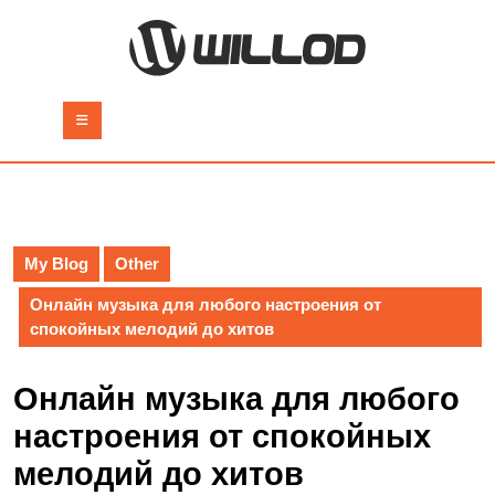
Skip
to
content
Skip
to
Open
content
Button
My Blog
Other
Онлайн музыка для любого настроения от
спокойных мелодий до хитов
Онлайн музыка для любого
настроения от спокойных
мелодий до хитов