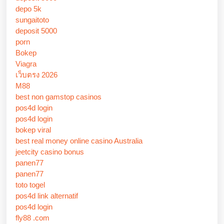
depo 5k
sungaitoto
deposit 5000
porn
Bokep
Viagra
เว็บตรง 2026
M88
best non gamstop casinos
pos4d login
pos4d login
bokep viral
best real money online casino Australia
jeetcity casino bonus
panen77
panen77
toto togel
pos4d link alternatif
pos4d login
fly88 .com