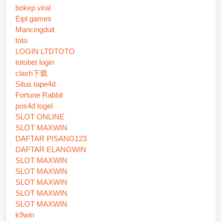
bokep viral
Eipl games
Mancingduit
toto
LOGIN LTDTOTO
totobet login
clash下载
Situs tape4d
Fortune Rabbit
pos4d togel
SLOT ONLINE
SLOT MAXWIN
DAFTAR PISANG123
DAFTAR ELANGWIN
SLOT MAXWIN
SLOT MAXWIN
SLOT MAXWIN
SLOT MAXWIN
SLOT MAXWIN
k9win