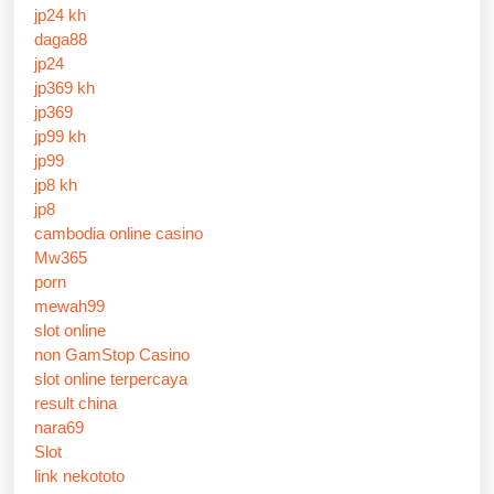
jp24 kh
daga88
jp24
jp369 kh
jp369
jp99 kh
jp99
jp8 kh
jp8
cambodia online casino
Mw365
porn
mewah99
slot online
non GamStop Casino
slot online terpercaya
result china
nara69
Slot
link nekototo