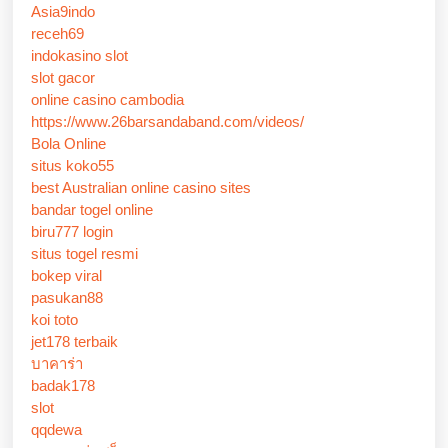
Asia9indo
receh69
indokasino slot
slot gacor
online casino cambodia
https://www.26barsandaband.com/videos/
Bola Online
situs koko55
best Australian online casino sites
bandar togel online
biru777 login
situs togel resmi
bokep viral
pasukan88
koi toto
jet178 terbaik
บาคาร่า
badak178
slot
qqdewa