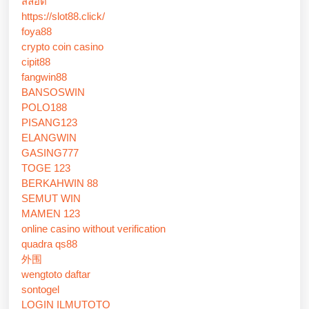
สล็อต
https://slot88.click/
foya88
crypto coin casino
cipit88
fangwin88
BANSOSWIN
POLO188
PISANG123
ELANGWIN
GASING777
TOGE 123
BERKAHWIN 88
SEMUT WIN
MAMEN 123
online casino without verification
quadra qs88
外围
wengtoto daftar
sontogel
LOGIN ILMUTOTO