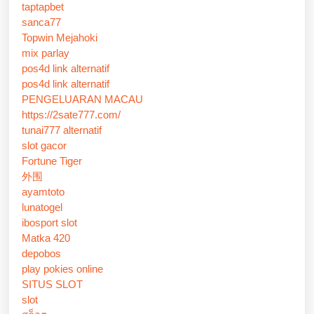
taptapbet
sanca77
Topwin Mejahoki
mix parlay
pos4d link alternatif
pos4d link alternatif
PENGELUARAN MACAU
https://2sate777.com/
tunai777 alternatif
slot gacor
Fortune Tiger
外围
ayamtoto
lunatogel
ibosport slot
Matka 420
depobos
play pokies online
SITUS SLOT
slot