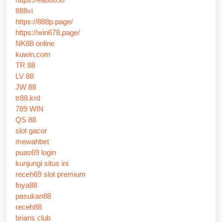
888vi
https://888p.page/
https://win678.page/
NK88 online
kuwin.com
TR 88
LV 88
JW 88
tr88.krd
789 WIN
QS 88
slot gacor
mewahbet
puas69 login
kunjungi situs ini
receh69 slot premium
foya88
pasukan88
receh88
brians club