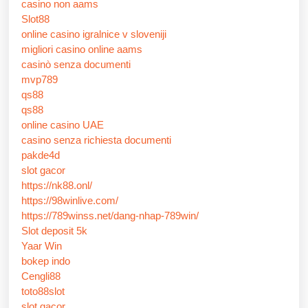
casino non aams
Slot88
online casino igralnice v sloveniji
migliori casino online aams
casinò senza documenti
mvp789
qs88
qs88
online casino UAE
casino senza richiesta documenti
pakde4d
slot gacor
https://nk88.onl/
https://98winlive.com/
https://789winss.net/dang-nhap-789win/
Slot deposit 5k
Yaar Win
bokep indo
Cengli88
toto88slot
slot gacor