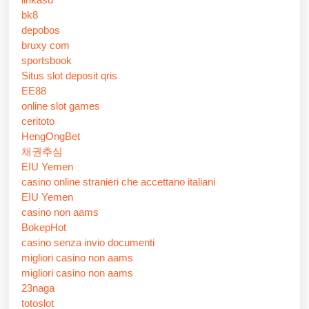
bk8
depobos
bruxy com
sportsbook
Situs slot deposit qris
EE88
online slot games
ceritoto
HengOngBet
채권추심
EIU Yemen
casino online stranieri che accettano italiani
EIU Yemen
casino non aams
BokepHot
casino senza invio documenti
migliori casino non aams
migliori casino non aams
23naga
totoslot