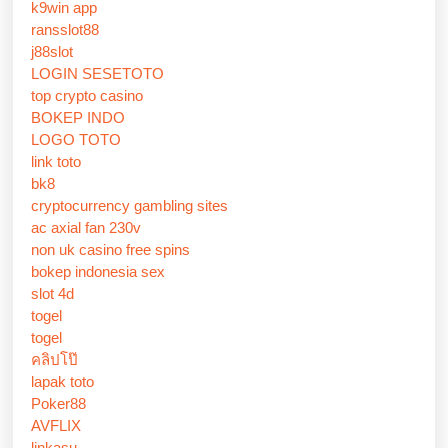
k9win app
ransslot88
j88slot
LOGIN SESETOTO
top crypto casino
BOKEP INDO
LOGO TOTO
link toto
bk8
cryptocurrency gambling sites
ac axial fan 230v
non uk casino free spins
bokep indonesia sex
slot 4d
togel
togel
คลิปโป๊
lapak toto
Poker88
AVFLIX
linkasu