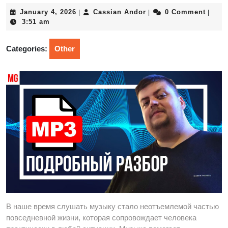
January
Cassian
January 4, 2026
Cassian Andor
0 Comment
|
|
|
4,
Andor
3:51 am
2026
Categories:
Other
В наше время слушать музыку стало неотъемлемой частью
повседневной жизни, которая сопровождает человека