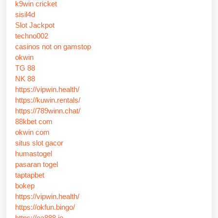
k9win cricket
sisil4d
Slot Jackpot
techno002
casinos not on gamstop
okwin
TG 88
NK 88
https://vipwin.health/
https://kuwin.rentals/
https://789winn.chat/
88kbet com
okwin com
situs slot gacor
humastogel
pasaran togel
taptapbet
bokep
https://vipwin.health/
https://okfun.bingo/
https://ea888.io