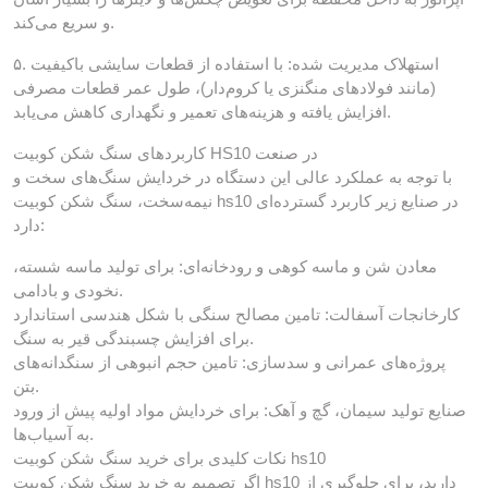
و سریع می‌کند.
۵. استهلاک مدیریت شده: با استفاده از قطعات سایشی باکیفیت
(مانند فولادهای منگنزی یا کروم‌دار)، طول عمر قطعات مصرفی
افزایش یافته و هزینه‌های تعمیر و نگهداری کاهش می‌یابد.
کاربردهای سنگ شکن کوبیت HS10 در صنعت
با توجه به عملکرد عالی این دستگاه در خردایش سنگ‌های سخت و
نیمه‌سخت، سنگ شکن کوبیت hs10 در صنایع زیر کاربرد گسترده‌ای
دارد:
معادن شن و ماسه کوهی و رودخانه‌ای: برای تولید ماسه شسته،
نخودی و بادامی.
کارخانجات آسفالت: تامین مصالح سنگی با شکل هندسی استاندارد
برای افزایش چسبندگی قیر به سنگ.
پروژه‌های عمرانی و سدسازی: تامین حجم انبوهی از سنگدانه‌های
بتن.
صنایع تولید سیمان، گچ و آهک: برای خردایش مواد اولیه پیش از ورود
به آسیاب‌ها.
نکات کلیدی برای خرید سنگ شکن کوبیت hs10
اگر تصمیم به خرید سنگ شکن کوبیت hs10 دارید، برای جلوگیری از