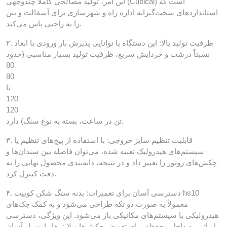
این امر، تولید مصالحی کاملاً چندوجهی (Cubical) است که
استانداردهای سخت‌گیرانه اداره راه و شهرسازی برای آسفالت و بتن
را به راحتی پاس می‌کند.
۲. ظرفیت تولید بالا: این دستگاه با توانایی پذیرش بار ورودی با ابعاد
نسبتاً درشت و خردایش سریع، ظرفیت تولید بسیار مناسبی (حدود
80
80
تا
120
120
تن در ساعت، بسته به نوع سنگ) دارد.
۳. قابلیت تنظیم سایز خروجی: با استفاده از پیچ‌های تنظیم یا
سیستم‌های هیدرولیک تعبیه شده، می‌توان فاصله بین سندان‌ها و
چکش‌های روتور را تغییر داد و در نتیجه، دانه‌بندی محصول نهایی را به
دقت کنترل کرد.
۴. دسترسی آسان برای تعمیرات: بدنه سنگ شکن کوبیت hs10
معمولاً به صورت دو تکه طراحی می‌شود و به کمک جک‌های
هیدرولیکی یا سیستم‌های مکانیکی باز می‌شود. این ویژگی، دسترسی
اپراتور به داخل محفظه برای تعویض چکش‌ها و لاینرها را بسیار آسان