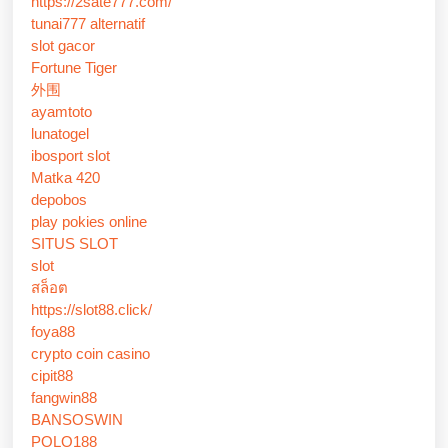
https://2sate777.com/
tunai777 alternatif
slot gacor
Fortune Tiger
外围
ayamtoto
lunatogel
ibosport slot
Matka 420
depobos
play pokies online
SITUS SLOT
slot
สล็อต
https://slot88.click/
foya88
crypto coin casino
cipit88
fangwin88
BANSOSWIN
POLO188