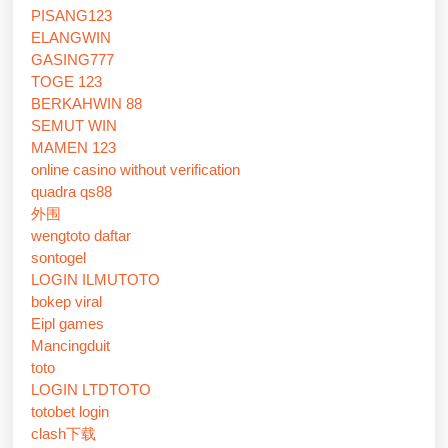
PISANG123
ELANGWIN
GASING777
TOGE 123
BERKAHWIN 88
SEMUT WIN
MAMEN 123
online casino without verification
quadra qs88
外围
wengtoto daftar
sontogel
LOGIN ILMUTOTO
bokep viral
Eipl games
Mancingduit
toto
LOGIN LTDTOTO
totobet login
clash下载