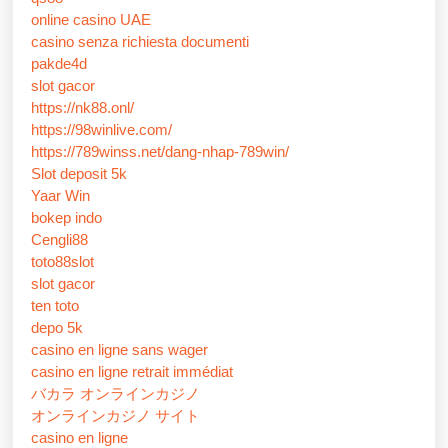
online casino UAE
casino senza richiesta documenti
pakde4d
slot gacor
https://nk88.onl/
https://98winlive.com/
https://789winss.net/dang-nhap-789win/
Slot deposit 5k
Yaar Win
bokep indo
Cengli88
toto88slot
slot gacor
ten toto
depo 5k
casino en ligne sans wager
casino en ligne retrait immédiat
バカラ オンラインカジノ
オンラインカジノ サイト
casino en ligne