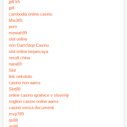
jp8 kh
jp8
cambodia online casino
Mw365
porn
mewah99
slot online
non GamStop Casino
slot online terpercaya
result china
nara69
Slot
link nekototo
casino non aams
Slot88
online casino igralnice v sloveniji
migliori casino online aams
casinò senza documenti
mvp789
qs88
qs88