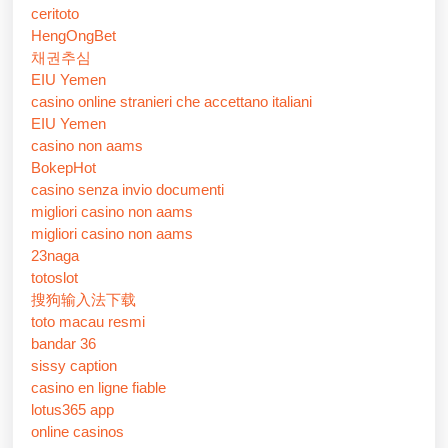
ceritoto
HengOngBet
채권추심
EIU Yemen
casino online stranieri che accettano italiani
EIU Yemen
casino non aams
BokepHot
casino senza invio documenti
migliori casino non aams
migliori casino non aams
23naga
totoslot
搜狗输入法下载
toto macau resmi
bandar 36
sissy caption
casino en ligne fiable
lotus365 app
online casinos