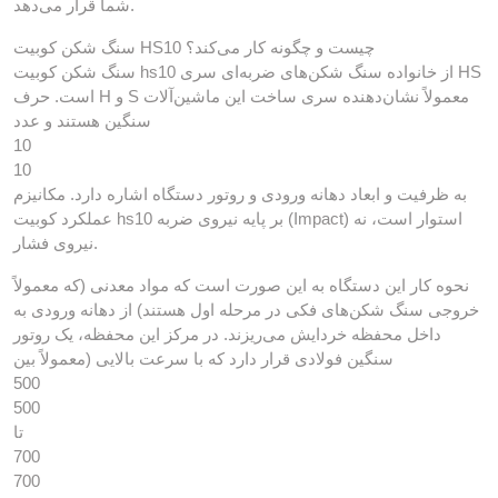
شما قرار می‌دهد.
سنگ شکن کوبیت HS10 چیست و چگونه کار می‌کند؟
سنگ شکن کوبیت hs10 از خانواده سنگ شکن‌های ضربه‌ای سری HS
است. حرف H و S معمولاً نشان‌دهنده سری ساخت این ماشین‌آلات
سنگین هستند و عدد
10
10
به ظرفیت و ابعاد دهانه ورودی و روتور دستگاه اشاره دارد. مکانیزم
عملکرد کوبیت hs10 بر پایه نیروی ضربه (Impact) استوار است، نه
نیروی فشار.
نحوه کار این دستگاه به این صورت است که مواد معدنی (که معمولاً
خروجی سنگ شکن‌های فکی در مرحله اول هستند) از دهانه ورودی به
داخل محفظه خردایش می‌ریزند. در مرکز این محفظه، یک روتور
سنگین فولادی قرار دارد که با سرعت بالایی (معمولاً بین
500
500
تا
700
700