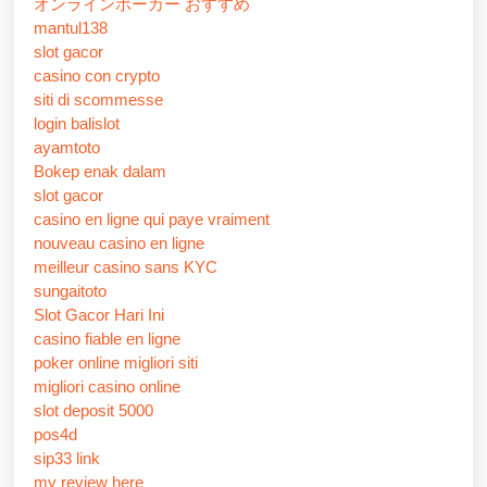
オンラインポーカー おすすめ
mantul138
slot gacor
casino con crypto
siti di scommesse
login balislot
ayamtoto
Bokep enak dalam
slot gacor
casino en ligne qui paye vraiment
nouveau casino en ligne
meilleur casino sans KYC
sungaitoto
Slot Gacor Hari Ini
casino fiable en ligne
poker online migliori siti
migliori casino online
slot deposit 5000
pos4d
sip33 link
my review here