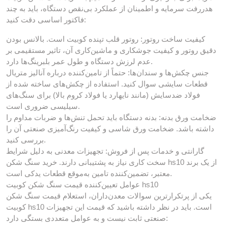
هدررفت سرمایه و اطمینان از عملکرد بی‌نقص دستگاه، باید به چند
فاکتور اساسی دقت کنید:
کیفیت ساخت روتور: روتور قلب تپنده کوبیت است. بالانس بودن
دقیق روتور و کیفیت جوشکاری و ماشین‌کاری آن، تاثیر مستقیمی بر
عدم لرزش دستگاه و طول عمر بلبرینگ‌ها دارد.
جنس چکش‌ها و سندان‌ها: حتماً از تامین‌کننده درباره آنالیز متریال
قطعات سایشی سوال کنید. استفاده از چکش‌های ساخته شده از
فولاد ضدسایش (مانند نایهارد یا فولاد کروم بالا) برای سنگ‌های
سیلیسی ضروری است.
ضخامت ورق بدنه: بدنه دستگاه باید تحمل تنش‌ها و ضربات مداوم را
داشته باشد. ضخامت ورق شاسی و کیفیت رنگ‌آمیزی صنعتی آن را
بررسی کنید.
گارانتی و خدمات پس از فروش: تجهیزات معدنی به دلیل شرایط
سخت کاری نیاز به پشتیبانی دارند. خرید سنگ شکن hs10 از یک برند
معتبر، تضمین‌کننده تامین به‌موقع قطعات یدکی است.
عوامل تعیین‌کننده قیمت سنگ شکن کوبیت hs10
یکی از پرتکرارترین سوالات معدن‌داران، استعلام قیمت سنگ شکن
کوبیت hs10 است. باید در نظر داشته باشید که قیمت این تجهیزات
صنعتی ثابت نیست و به عوامل متعددی بستگی دارد: