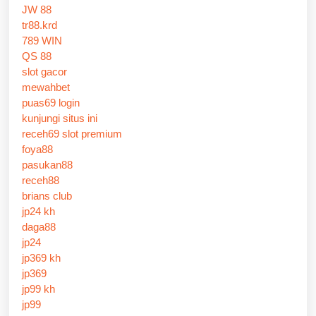
JW 88
tr88.krd
789 WIN
QS 88
slot gacor
mewahbet
puas69 login
kunjungi situs ini
receh69 slot premium
foya88
pasukan88
receh88
brians club
jp24 kh
daga88
jp24
jp369 kh
jp369
jp99 kh
jp99