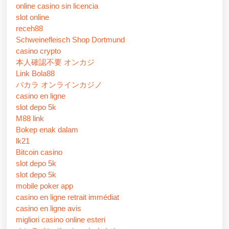
online casino sin licencia
slot online
receh88
Schweinefleisch Shop Dortmund
casino crypto
本人確認不要 オンカジ
Link Bola88
バカラ オンラインカジノ
casino en ligne
slot depo 5k
M88 link
Bokep enak dalam
lk21
Bitcoin casino
slot depo 5k
slot depo 5k
mobile poker app
casino en ligne retrait immédiat
casino en ligne avis
migliori casino online esteri