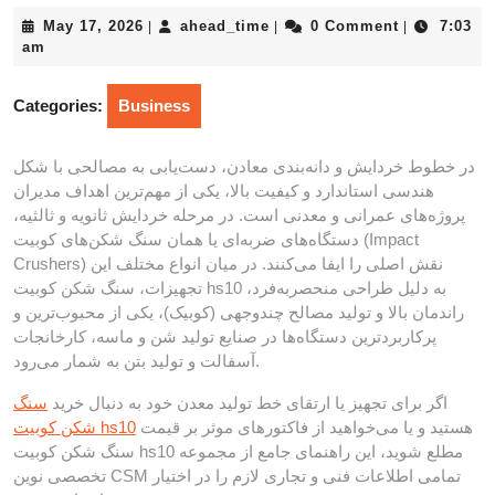
May
ahead_time
May 17, 2026
ahead_time
0 Comment
7:03
|
|
|
17,
am
2026
Categories:
Business
در خطوط خردایش و دانه‌بندی معادن، دست‌یابی به مصالحی با شکل
هندسی استاندارد و کیفیت بالا، یکی از مهم‌ترین اهداف مدیران
پروژه‌های عمرانی و معدنی است. در مرحله خردایش ثانویه و ثالثیه،
دستگاه‌های ضربه‌ای یا همان سنگ شکن‌های کوبیت (Impact
Crushers) نقش اصلی را ایفا می‌کنند. در میان انواع مختلف این
تجهیزات، سنگ شکن کوبیت hs10 به دلیل طراحی منحصربه‌فرد،
راندمان بالا و تولید مصالح چندوجهی (کوبیک)، یکی از محبوب‌ترین و
پرکاربردترین دستگاه‌ها در صنایع تولید شن و ماسه، کارخانجات
آسفالت و تولید بتن به شمار می‌رود.
اگر برای تجهیز یا ارتقای خط تولید معدن خود به دنبال خرید
سنگ
هستید و یا می‌خواهید از فاکتورهای موثر بر قیمت
شکن کوبیت hs10
سنگ شکن کوبیت hs10 مطلع شوید، این راهنمای جامع از مجموعه
تخصصی نوین CSM تمامی اطلاعات فنی و تجاری لازم را در اختیار