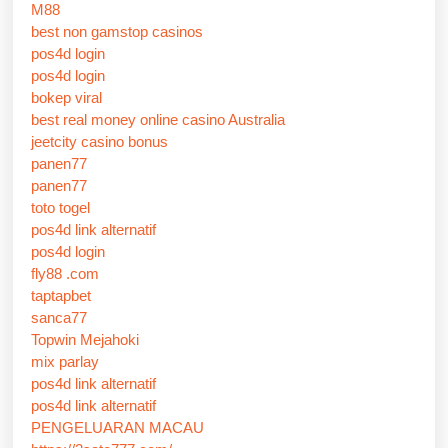
M88
best non gamstop casinos
pos4d login
pos4d login
bokep viral
best real money online casino Australia
jeetcity casino bonus
panen77
panen77
toto togel
pos4d link alternatif
pos4d login
fly88 .com
taptapbet
sanca77
Topwin Mejahoki
mix parlay
pos4d link alternatif
pos4d link alternatif
PENGELUARAN MACAU