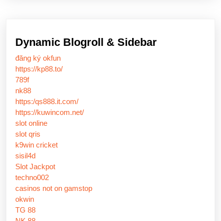
Dynamic Blogroll & Sidebar
đăng ký okfun
https://kp88.to/
789f
nk88
https:/qs888.it.com/
https://kuwincom.net/
slot online
slot qris
k9win cricket
sisil4d
Slot Jackpot
techno002
casinos not on gamstop
okwin
TG 88
NK 88