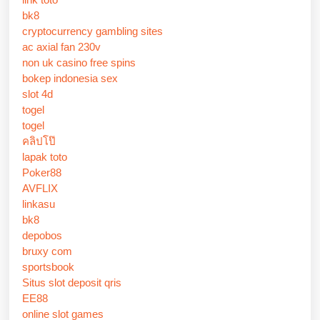
bk8
cryptocurrency gambling sites
ac axial fan 230v
non uk casino free spins
bokep indonesia sex
slot 4d
togel
togel
คลิปโป๊
lapak toto
Poker88
AVFLIX
linkasu
bk8
depobos
bruxy com
sportsbook
Situs slot deposit qris
EE88
online slot games