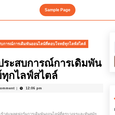
Sample Page
บการณ์การเดิมพันออนไลน์ที่ตอบโจทย์ทุกไลฟ์สไตล์
ประสบการณ์การเดิมพัน
์ทุกไลฟ์สไตล์
Comment
12:06 pm
|
ล่นเข้าสู่แพลตฟอร์มการเดิมพันออนไลน์ที่ครบวงจรและทันสมัย