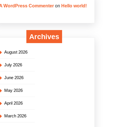
A WordPress Commenter
on
Hello world!
Archives
August 2026
July 2026
June 2026
May 2026
April 2026
March 2026