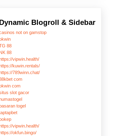
Dynamic Blogroll & Sidebar
casinos not on gamstop
okwin
TG 88
NK 88
https://vipwin.health/
https://kuwin.rentals/
https://789winn.chat/
88kbet com
okwin com
situs slot gacor
humastogel
pasaran togel
taptapbet
bokep
https://vipwin.health/
https://okfun.bingo/