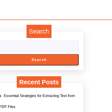
Search
Search
Recent Posts
Essential Strategies for Extracting Text from
PDF Files