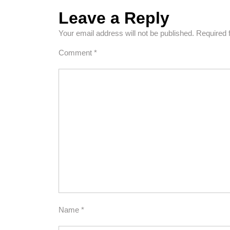
Leave a Reply
Your email address will not be published.
Required 
Comment
*
Name
*