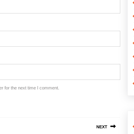
r for the next time I comment.
NEXT