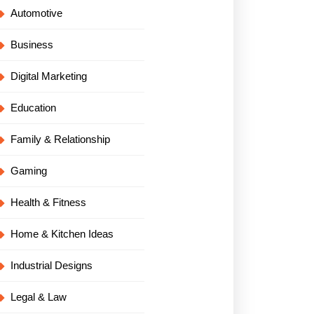
Automotive
Business
Digital Marketing
Education
Family & Relationship
Gaming
Health & Fitness
Home & Kitchen Ideas
Industrial Designs
Legal & Law