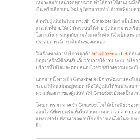
เหมาะสมกับหน้าจอทุกขนาด ทำให้การใช้งานบนมือถือ
เงิน หรือเลือกเกมใหม่ ๆ ก็สามารถทำได้ง่ายเพียงปลาย
สำหรับผู้เล่นมือใหม่ ทางเข้า Gmaxbet ถือว่าเป็นมิต
แนะนำที่ช่วยให้เข้าใจระบบได้ง่าย ผู้เล่นสามารถเรีย
โอกาสในการสนุกกับเกมตั้งแต่เริ่มต้น นี่จึงเป็นแพลตฟ
ประสบการณ์การเดิมพันของตนเอง
ในเรื่องของการบริการลูกค้า
ทางเข้า Gmaxbet
มีทีม
ปัญหาหรือมีข้อสงสัยเกี่ยวกับการใช้งาน ระบบ หรื
บริการที่ใส่ใจและตอบสนองไวช่วยสร้างความประทับ
นอกจากนี้ ทางเข้า Gmaxbet ยังมีการพัฒนาและอัปเ
ระบบให้ทันสมัยอยู่ตลอด เพื่อให้ผู้เล่นได้รับประสบก
ความต้องการของผู้เล่นทำให้ Gmaxbet ยังคงเป็นแ
โดยภาพรวม ทางเข้า Gmaxbet ไม่ได้เป็นเพียงช่องทางเข
ออนไลน์ที่ครบครัน ทั้งในด้านความสะดวก ความปล
แพลตฟอร์มที่สามารถตอบโจทย์การเล่นได้ในระยะยาว ท
ยิ่ง