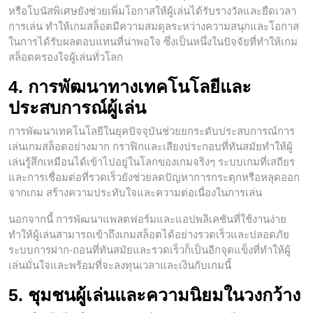
หรือโบนัสพิเศษยังช่วยเพิ่มโอกาสให้ผู้เล่นได้รับรางวัลและยืดเวลา
การเล่น ทำให้เกมสล็อตมีความสมดุลระหว่างความสนุกและโอกาส
ในการได้รับผลตอบแทนที่น่าพอใจ ซึ่งเป็นหนึ่งในปัจจัยที่ทำให้เกม
สล็อตครองใจผู้เล่นทั่วโลก
4. การพัฒนาทางเทคโนโลยีและ
ประสบการณ์ผู้เล่น
การพัฒนาเทคโนโลยีในยุคปัจจุบันช่วยยกระดับประสบการณ์การ
เล่นเกมสล็อตอย่างมาก กราฟิกและเสียงประกอบที่ทันสมัยทำให้ผู้
เล่นรู้สึกเหมือนได้เข้าไปอยู่ในโลกของเกมจริงๆ ระบบเกมที่เสถียร
และการเชื่อมต่อที่รวดเร็วยังช่วยลดปัญหาการกระตุกหรือหลุดออก
จากเกม สร้างความประทับใจและความต่อเนื่องในการเล่น
นอกจากนี้ การพัฒนาแพลตฟอร์มและแอปพลิเคชันที่ใช้งานง่าย
ทำให้ผู้เล่นสามารถเข้าถึงเกมสล็อตได้อย่างรวดเร็วและปลอดภัย
ระบบการฝาก-ถอนที่ทันสมัยและรวดเร็วก็เป็นอีกจุดแข็งที่ทำให้ผู้
เล่นมั่นใจและพร้อมที่จะลงทุนเวลาและเงินกับเกมนี้
5. ชุมชนผู้เล่นและความนิยมในวงกว้าง