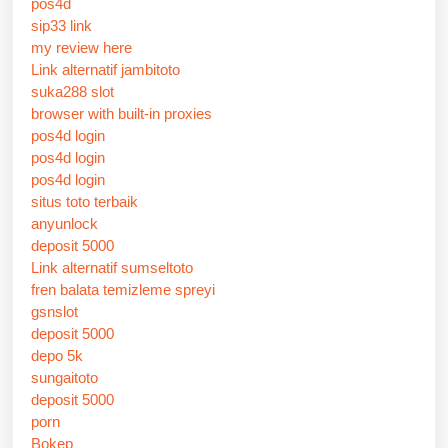
pos4d
sip33 link
my review here
Link alternatif jambitoto
suka288 slot
browser with built-in proxies
pos4d login
pos4d login
pos4d login
situs toto terbaik
anyunlock
deposit 5000
Link alternatif sumseltoto
fren balata temizleme spreyi
gsnslot
deposit 5000
depo 5k
sungaitoto
deposit 5000
porn
Bokep