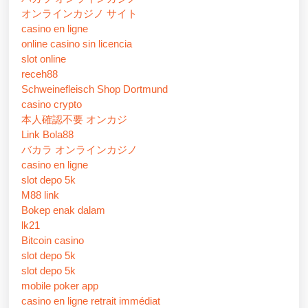
オンラインカジノ サイト
casino en ligne
online casino sin licencia
slot online
receh88
Schweinefleisch Shop Dortmund
casino crypto
本人確認不要 オンカジ
Link Bola88
バカラ オンラインカジノ
casino en ligne
slot depo 5k
M88 link
Bokep enak dalam
lk21
Bitcoin casino
slot depo 5k
slot depo 5k
mobile poker app
casino en ligne retrait immédiat