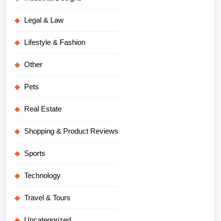
Legal & Law
Lifestyle & Fashion
Other
Pets
Real Estate
Shopping & Product Reviews
Sports
Technology
Travel & Tours
Uncategorized