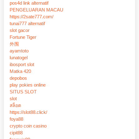
pos4d link alternatif
PENGELUARAN MACAU
https://2sate777.com/
tunai777 alternatif
slot gacor
Fortune Tiger
外围
ayamtoto
lunatogel
ibosport slot
Matka 420
depobos
play pokies online
SITUS SLOT
slot
สล็อต
https://slot88.click/
foya88
crypto coin casino
cipit88