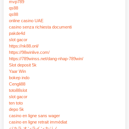
mvp789
qs88
qs88
online casino UAE
casino senza richiesta documenti
pakde4d
slot gacor
https://nk88.onl/
https://98winlive.com/
https://789winss.net/dang-nhap-789win/
Slot deposit 5k
Yaar Win
bokep indo
Cengli88
toto88slot
slot gacor
ten toto
depo 5k
casino en ligne sans wager
casino en ligne retrait immédiat
バカラ オンラインカジノ