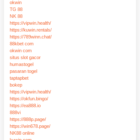
okwin
TG 88
NK 88
https://vipwin.health/
https://kuwin.rentals/
https://789winn.chat/
88kbet com
okwin com
situs slot gacor
humastogel
pasaran togel
taptapbet
bokep
https://vipwin.health/
https://okfun.bingo/
https://ea888.io
888vi
https://888p.page/
https://win678.page/
NK88 online
kuwin.com