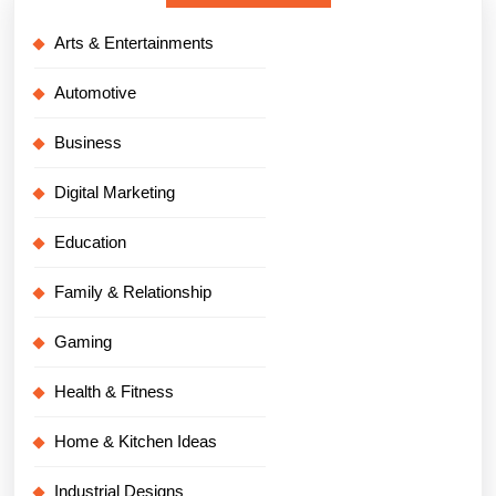
Arts & Entertainments
Automotive
Business
Digital Marketing
Education
Family & Relationship
Gaming
Health & Fitness
Home & Kitchen Ideas
Industrial Designs