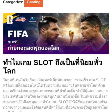
Categories:
Gaming
ทำไมเกม SLOT ถึงเป็นที่นิยมทั่ว
โลก
ในยุคที่เทคโนโลยีและอินเทอร์เน็ตพัฒนาอย่างรวดเร็ว เกม SLOT
หรือเกมสล็อตออนไลน์ได้รับความนิยมอย่างล้นหลามทั่วโลก ด้วย
ความเรียบง่ายและรูปแบบการเล่นที่น่าตื่นเต้น ทำให้ผู้คนจากหลาย
ประเทศหันมาสนใจและร่วมสนุกกับเกมนี้มากขึ้น ในบทความนี้ เรา
จะมาเจาะลึกถึงเหตุผลว่าทำไมเกม SLOT ถึงได้รับความนิยมอย่าง
กว้างขวาง และอะไรคือเสน่ห์ที่ทำให้เกมนี้ยังคงครองใจผู้เล่นทั่วโลก