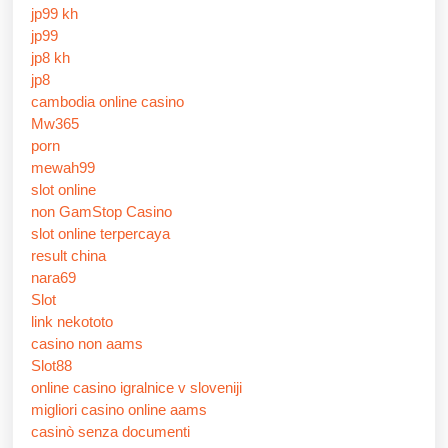
jp99 kh
jp99
jp8 kh
jp8
cambodia online casino
Mw365
porn
mewah99
slot online
non GamStop Casino
slot online terpercaya
result china
nara69
Slot
link nekototo
casino non aams
Slot88
online casino igralnice v sloveniji
migliori casino online aams
casinò senza documenti