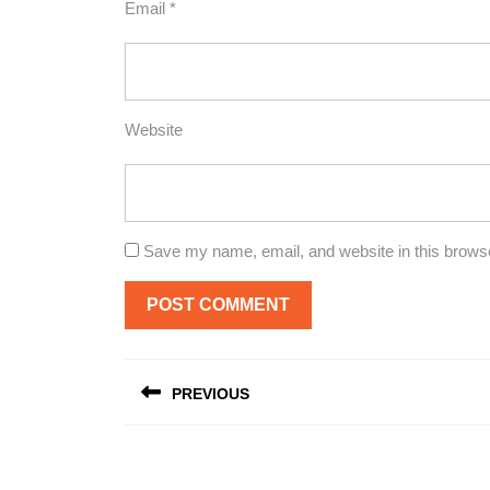
Email
*
Website
Save my name, email, and website in this browse
Post
PREVIOUS
navigation
Previous
post: