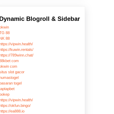
Dynamic Blogroll & Sidebar
okwin
TG 88
NK 88
https://vipwin.health/
https://kuwin.rentals/
https://789winn.chat/
88kbet com
okwin com
situs slot gacor
humastogel
pasaran togel
taptapbet
bokep
https://vipwin.health/
https://okfun.bingo/
https://ea888.io