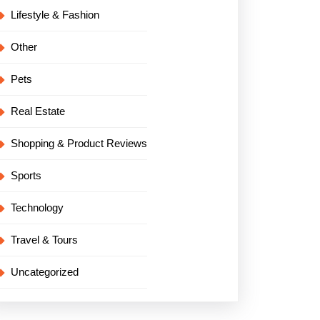
Lifestyle & Fashion
Other
Pets
Real Estate
Shopping & Product Reviews
Sports
Technology
Travel & Tours
Uncategorized