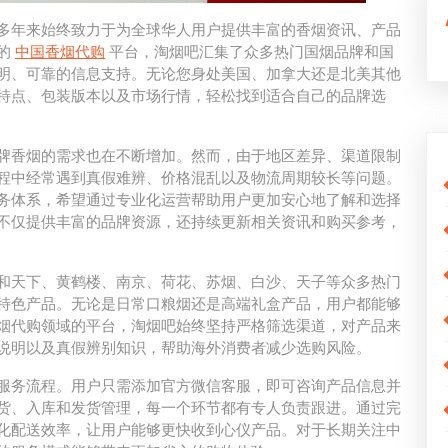
多年来始终致力于为全球华人用户提供丰富的香烟资讯、产品
的
中国香烟代购
平台，淘烟吧汇集了众多热门国烟品牌和国
明、可靠的信息支持。无论您身处美国、加拿大还是北美其他
特点、包装版本以及市场行情，轻松找到适合自己的品牌选
牌香烟的需求也在不断增加。然而，由于地区差异、渠道限制
程中经常遇到真假难辨、价格混乱以及物流周期较长等问题。
务体系，希望通过专业化运营帮助用户更加安心地了解和选择
不仅提供丰富的品牌资源，还持续更新相关资讯和购买参考，
和天下、黄鹤楼、南京、荷花、苏烟、白沙、天子等众多热门
特色产品。无论是日常口粮烟还是高端礼盒产品，用户都能够
烟代购领域的平台，淘烟吧始终坚持严格筛选渠道，对产品来
说明以及真假辨别知识，帮助海外消费者减少选购风险。
服务流程。用户只需添加官方微信客服，即可咨询产品信息并
货、入库和发货管理，每一个环节都有专人负责跟进。通过完
化配送效率，让用户能够更快收到心仪产品。对于长期关注中