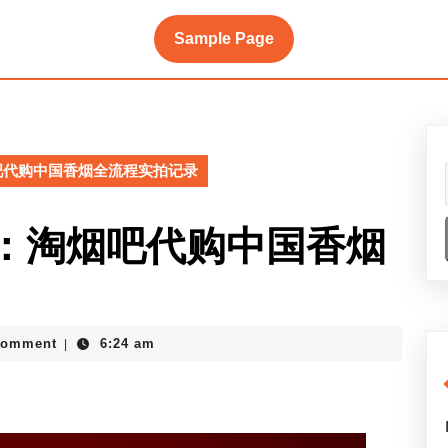
Sample Page
吧代购中国香烟全流程实拍记录
：淘烟吧代购中国香烟
Comment
6:24 am
|