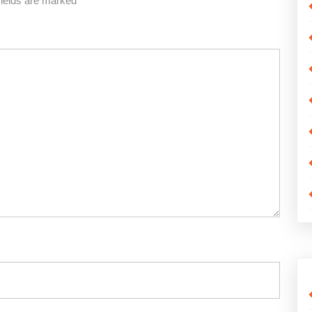
fields are marked
*