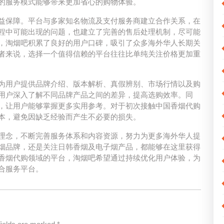
的服务模式能够带来更加省心的购物体验。
益保障。平台与多家知名物流及支付服务商建立合作关系，在
程中可能出现的问题，也建立了完善的售后处理机制，尽可能
，淘烟吧积累了良好的用户口碑，吸引了众多海外华人长期关
者来说，选择一个值得信赖的平台往往比单纯关注价格更加重
为用户提供品牌介绍、版本解析、真假辨别、市场行情以及购
用户深入了解不同品牌产品之间的差异，提高选购效率。同
，让用户能够掌握更多实用参考。对于初次接触中国香烟代购
本，避免因缺乏经验而产生不必要的损失。
理念，不断完善服务体系和内容资源，努力为更多海外华人提
烟品牌，还是关注日韩香烟及电子烟产品，都能够在这里获得
香烟代购领域的平台，淘烟吧希望通过持续优化用户体验，为
合服务平台。