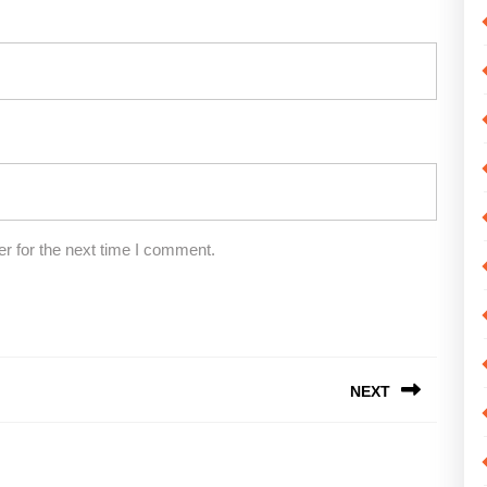
r for the next time I comment.
NEXT
Next
post: