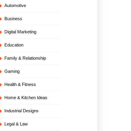
Automotive
Business
Digital Marketing
Education
Family & Relationship
Gaming
Health & Fitness
Home & Kitchen Ideas
Industrial Designs
Legal & Law