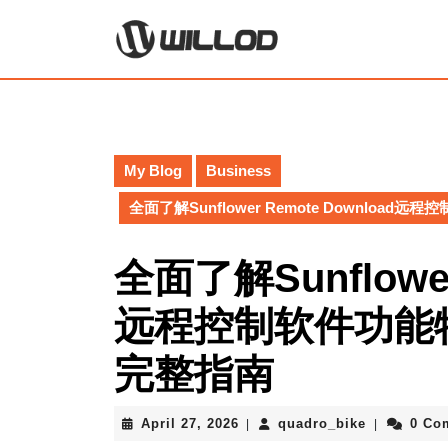
Skip
to
content
Skip
to
content
My Blog
Business
全面了解Sunflower Remote Downlo
全面了解Sunflower
远程控制软件功能
完整指南
April
quadro_bik
April 27, 2026
quadro_bike
0 Co
|
|
27,