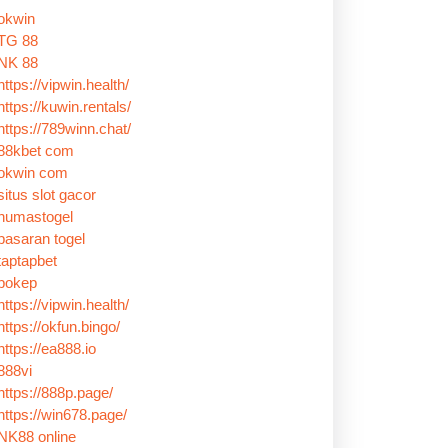
okwin
TG 88
NK 88
https://vipwin.health/
https://kuwin.rentals/
https://789winn.chat/
88kbet com
okwin com
situs slot gacor
humastogel
pasaran togel
taptapbet
bokep
https://vipwin.health/
https://okfun.bingo/
https://ea888.io
888vi
https://888p.page/
https://win678.page/
NK88 online