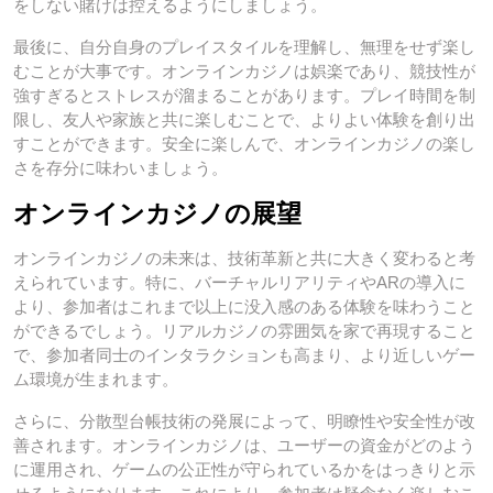
をしない賭けは控えるようにしましょう。
最後に、自分自身のプレイスタイルを理解し、無理をせず楽し
むことが大事です。オンラインカジノは娯楽であり、競技性が
強すぎるとストレスが溜まることがあります。プレイ時間を制
限し、友人や家族と共に楽しむことで、よりよい体験を創り出
すことができます。安全に楽しんで、オンラインカジノの楽し
さを存分に味わいましょう。
オンラインカジノの展望
オンラインカジノの未来は、技術革新と共に大きく変わると考
えられています。特に、バーチャルリアリティやARの導入に
より、参加者はこれまで以上に没入感のある体験を味わうこと
ができるでしょう。リアルカジノの雰囲気を家で再現すること
で、参加者同士のインタラクションも高まり、より近しいゲー
ム環境が生まれます。
さらに、分散型台帳技術の発展によって、明瞭性や安全性が改
善されます。オンラインカジノは、ユーザーの資金がどのよう
に運用され、ゲームの公正性が守られているかをはっきりと示