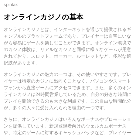
spintax
オンラインカジノの基本
オンラインカジノとは、インターネットを通じて提供されるギ
ャンブルのプラットフォームであり、プレイヤーは自宅にいな
がら容易にゲームを楽しむことができます。オンライン環境で
のカジノ体験は、リアルなカジノと同様に様々なゲームが用意
されており、スロット、ポーカー、ルーレットなど、多彩な選
択肢があります。
オンラインカジノの魅力の一つは、その使いやすさです。プレ
イヤーは特定のカジノに出向くことなく、パソコンやスマート
フォンから直接ゲームにアクセスできます。また、多くのオン
ラインカジノは24時間営業しているため、自分の好きな時間に
プレイを開始できるのも大きな利点です。この自由な時間配分
が、多くの人々に受け入れられる理由の一つです。
さらに、オンラインカジノはいろんなボーナスやプロモーショ
ンを提供しています。新規登録者向けのウェルカムボーナス
や、特定のゲームに対するキャッシュバックなど、プレイヤー