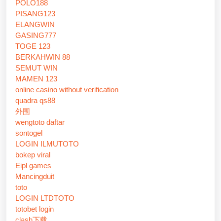
POLO188
PISANG123
ELANGWIN
GASING777
TOGE 123
BERKAHWIN 88
SEMUT WIN
MAMEN 123
online casino without verification
quadra qs88
外围
wengtoto daftar
sontogel
LOGIN ILMUTOTO
bokep viral
Eipl games
Mancingduit
toto
LOGIN LTDTOTO
totobet login
clash下载