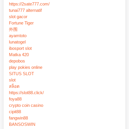
https://2sate777.com/
tunai777 alternatif
slot gacor
Fortune Tiger
外围
ayamtoto
lunatogel
ibosport slot
Matka 420
depobos
play pokies online
SITUS SLOT
slot
สล็อต
https://slot88.click/
foya88
crypto coin casino
cipit88
fangwin88
BANSOSWIN