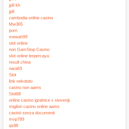
jp8 kh
jp8
cambodia online casino
Mw365
porn
mewah99
slot online
non GamStop Casino
slot online terpercaya
result china
nara69
Slot
link nekototo
casino non aams
Slot88
online casino igralnice v sloveniji
migliori casino online aams
casinò senza documenti
mvp789
qs88