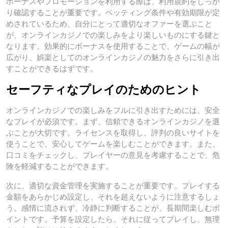
ボーナスやプロモーションを利用する際は、利用規約をしっか
り確認することが重要です。ベッティング条件や有効期限が定
めされているため、自分にとって適切なオファーを選ぶこと
が、オンラインカジノでの楽しみをより楽しいものにする鍵と
なります。効果的にボーナスを使用することで、ゲームの幅が
広がり、娯楽としてのオンラインカジノの魅力をさらに引き出
すことができるはずです。
セーフティなプレイのためのヒント
オンラインカジノでの楽しみをフルに引き出すためには、安全
なプレイが必須です。まず、信頼できるオンラインカジノを選
ぶことが大切です。ライセンスを取得し、評判の良いサイトを
使うことで、安心してゲームを楽しむことができます。また、
口コミをチェックし、プレイヤーの意見を考慮することで、危
険を軽減することができます。
次に、適切な資金管理を実施することが重要です。プレイする
金額をあらかじめ設定し、それを超えないように注意するしょ
う。感情に流されず、冷静に判断することが、長期間楽しむポ
イントです。予算を設定したら、それに従ってプレイし、無理