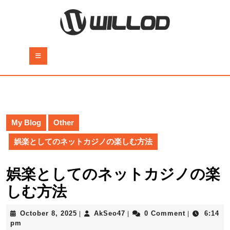
Skip
to
content
Skip
to
Open
content
Button
My Blog
Other
娯楽としてのネットカジノの楽しむ方法
娯楽としてのネットカジノの楽
しむ方法
October
AkSeo47
October 8, 2025
AkSeo47
0 Comment
6:14
|
|
|
8,
pm