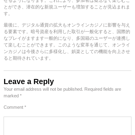
せるようになります。これにより、参加者は疑念なく楽しむこ
とができ、潜在的な新規ユーザーも増加することが見込まれま
す。
最後に、デジタル通貨の拡大もオンラインカジノに影響を与え
る要素です。暗号資産を利用した取引が一般化すると、国際的
なプレイがますます一般的になり、多国籍のユーザーが連携し
て楽しむことができます。このような変革を通じて、オンライ
ンカジノは今後さらに多様化し、娯楽としての機能を向上させ
ると期待されています。
Leave a Reply
Your email address will not be published.
Required fields are
marked
*
Comment
*