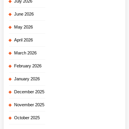
July 2026
June 2026
May 2026
April 2026
March 2026
February 2026
January 2026
December 2025
November 2025
October 2025