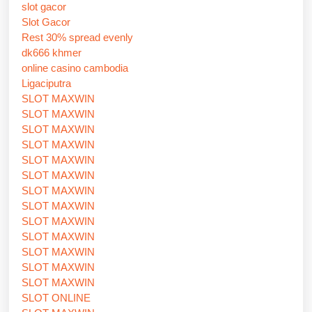
slot gacor
Slot Gacor
Rest 30% spread evenly
dk666 khmer
online casino cambodia
Ligaciputra
SLOT MAXWIN
SLOT MAXWIN
SLOT MAXWIN
SLOT MAXWIN
SLOT MAXWIN
SLOT MAXWIN
SLOT MAXWIN
SLOT MAXWIN
SLOT MAXWIN
SLOT MAXWIN
SLOT MAXWIN
SLOT MAXWIN
SLOT MAXWIN
SLOT ONLINE