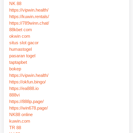
NK 88
https://vipwin.health/
https://kuwin.rentals/
https://789winn.chat/
88kbet com
okwin com
situs slot gacor
humastogel
pasaran togel
taptapbet
bokep
https://vipwin.health/
https://okfun.bingo/
https://ea888.io
888vi
https://888p.page/
https://win678.page/
NK88 online
kuwin.com
TR 88