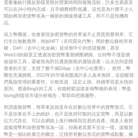
需要像銀行匯款那樣受限於營業時間與複雜流程，許多交易甚至
可以在24小時內完成，且手續費相對低廉。這也是為什麼不少人
開始將加密貨幣視為一種新的價值傳遞工具，而不只是投機商
品。
深入幣圈後，你會發現加密貨幣的世界遠不止買賣那麼簡單。它
衍生出無數應用，例如NFT（非同質化代幣）用於數位藝術所有
權，DeFi（去中心化金融）提供無中介的借貸服務，甚至
Web3.0的願景正透過加密貨幣重塑網際網路。比特幣不僅是價
值儲存工具，還被視為對抗通貨膨脹的避險資產；以太坊則是開
發者的天堂，支撐了數千個DApp（去中心化應用）。然而，幣
圈也充滿挑戰，2022年的市場崩盤讓許多人血本無歸，這提醒我
們風險管理的重要性。分散投資、設定止損、持續學習是永恆的
原則。透過BingX的工具，你能輕鬆追蹤多個幣種的表現；幣盈
biying則提供市場分析報告，幫助你把握趨勢。
所謂虛擬貨幣，簡單來說就是存在於數位世界中的貨幣形式。它
不是你拿在手上的紙鈔，也不是政府印製的法定貨幣，而是以數
位方式存在、可以在網路上進行轉移與交易的資產。很多人會把
虛擬貨幣和加密貨幣混為一談，但兩者其實不完全一樣。虛擬貨
幣是一個比較廣泛的概念，泛指所有數位形式的貨幣或點數，像