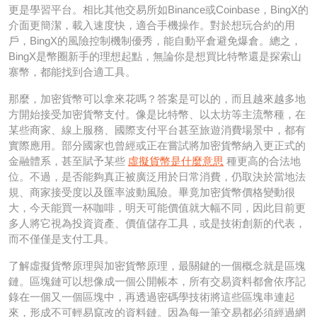
更是學習平台。相比其他交易所如Binance或Coinbase，BingX的
介面更簡潔，載入速度快，適合手機操作。對於想玩合約的用
戶，BingX的風險控制機制優秀，能自動平倉避免爆倉。總之，
BingX是幣圈新手的理想起點，無論你是想買比特幣還是探索山
寨幣，都能找到合適工具。
那麼，加密貨幣可以拿來花嗎？答案是可以的，而且越來越多地
方開始接受加密貨幣支付。像是比特幣、以太坊等主流幣種，在
某些商家、線上服務、國際支付平台甚至旅遊消費場景中，都有
實際應用。部分國家也曾經或正在嘗試將加密貨幣納入更正式的
金融體系，甚至賦予某些
虛擬貨幣是什麼意思
種更高的合法地
位。不過，是否能夠真正被廣泛用於日常消費，仍取決於當地法
規、商家接受度以及匯率波動風險。畢竟加密貨幣價格變動很
大，今天能買一杯咖啡，明天可能價值就大幅不同，因此目前更
多人將它視為投資資產、價值儲存工具，或是技術創新的代表，
而不僅僅是支付工具。
了解虛擬貨幣原理與加密貨幣原理，最關鍵的一個概念就是區塊
鏈。區塊鏈可以想像成一個公開帳本，所有交易資料都會依序記
錄在一個又一個區塊中，再透過密碼學技術將這些區塊串連起
來，形成不可輕易竄改的資料鏈。因為每一筆交易都必須經過網