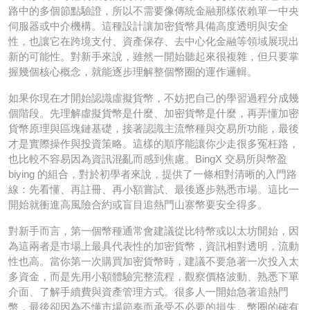
路中的多個節點驗證，所以不需要像傳統金融那樣依賴單一中央
伺服器或中介機構。這種設計讓加密貨幣具備高度透明與安全
性，也讓它在跨境支付、資產保存、去中心化金融等領域展現出
新的可能性。對新手來說，雖然一開始聽起來很複雜，但只要掌
握幾個核心概念，就能逐步理解整個幣圈的運作邏輯。
如果你現在才開始認識虛擬貨幣，不妨把自己的學習過程分成幾
個階段。先理解虛擬貨幣是什麼、加密貨幣是什麼，再弄懂加密
貨幣原理與區塊鏈基礎，接著認識主流幣種與交易所功能，最後
才是實際操作與投資策略。這樣的順序能讓你少走很多冤枉路，
也比較不容易因為資訊混亂而感到焦慮。BingX 交易所與幣盈
biying 的組合，對於初學者來說，提供了一條相對清晰的入門路
線：先看懂、再註冊、再小額嘗試、最後逐步熟悉市場。這比一
開始就衝進高風險合約或盲目追熱門山寨幣要安全得多。
對新手而言，第一個幣種通常會建議從比特幣或以太坊開始，因
為這兩者是市場上最具代表性的加密貨幣，資訊相對透明，流動
性也高。當你第一次購買加密貨幣時，建議不要急著一次投入太
多資金，而是先用小額體驗完整流程，觀察價格波動、熟悉下單
介面、了解手續費與資產管理方式。很多人一開始急著追熱門
幣，最後卻因為不懂市場節奏而承受不必要的損失。幣圈的確有