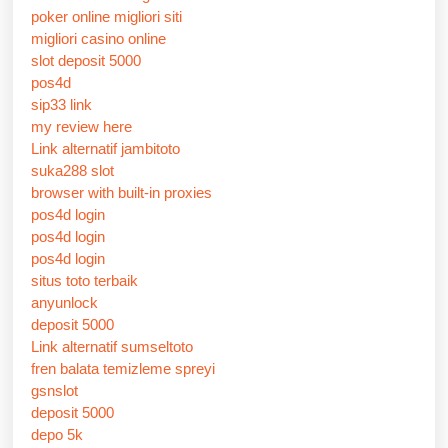
poker online migliori siti
migliori casino online
slot deposit 5000
pos4d
sip33 link
my review here
Link alternatif jambitoto
suka288 slot
browser with built-in proxies
pos4d login
pos4d login
pos4d login
situs toto terbaik
anyunlock
deposit 5000
Link alternatif sumseltoto
fren balata temizleme spreyi
gsnslot
deposit 5000
depo 5k