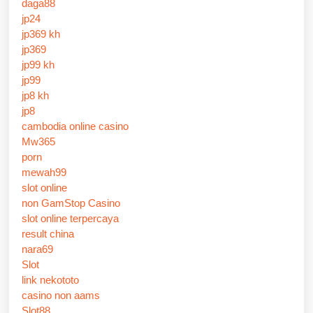
daga88
jp24
jp369 kh
jp369
jp99 kh
jp99
jp8 kh
jp8
cambodia online casino
Mw365
porn
mewah99
slot online
non GamStop Casino
slot online terpercaya
result china
nara69
Slot
link nekototo
casino non aams
Slot88