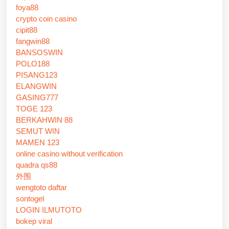
foya88
crypto coin casino
cipit88
fangwin88
BANSOSWIN
POLO188
PISANG123
ELANGWIN
GASING777
TOGE 123
BERKAHWIN 88
SEMUT WIN
MAMEN 123
online casino without verification
quadra qs88
外围
wengtoto daftar
sontogel
LOGIN ILMUTOTO
bokep viral