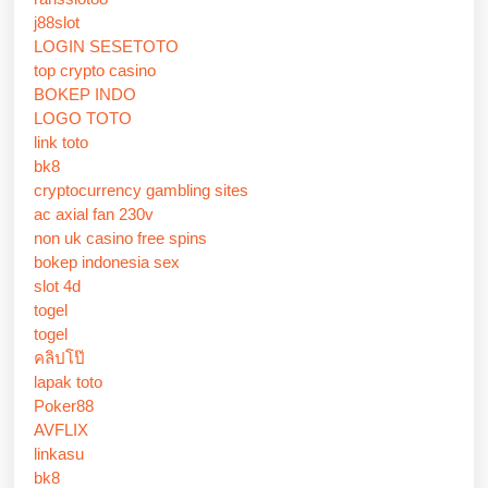
j88slot
LOGIN SESETOTO
top crypto casino
BOKEP INDO
LOGO TOTO
link toto
bk8
cryptocurrency gambling sites
ac axial fan 230v
non uk casino free spins
bokep indonesia sex
slot 4d
togel
togel
คลิปโป๊
lapak toto
Poker88
AVFLIX
linkasu
bk8