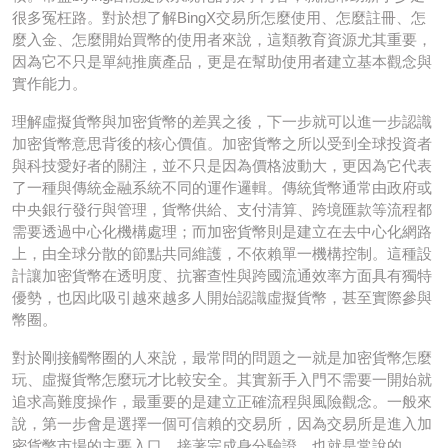
很多冤枉路。對於想了解BingX交易所怎麼使用、怎麼註冊、怎
麼入金、怎麼開始買幣的使用者來說，這類教育資源尤其重要，
因為它不只是單純推廣產品，更是在幫助使用者建立基本觀念與
實作能力。
理解虛擬貨幣與加密貨幣的差異之後，下一步就可以進一步認識
加密貨幣意思背後的核心價值。加密貨幣之所以受到全球投資者
與科技愛好者的關注，並不只是因為價格波動大，更因為它代表
了一種與傳統金融系統不同的運作邏輯。傳統貨幣通常由政府或
中央銀行發行與管理，貨幣供給、支付清算、跨境匯款等流程都
需要透過中心化機構處理；而加密貨幣則是建立在去中心化網路
上，由全球分散的節點共同維護，不依賴單一機構控制。這種設
計讓加密貨幣在透明度、抗審查性與跨國流通效率方面具有獨特
優勢，也因此吸引越來越多人開始認識虛擬貨幣，甚至實際參與
幣圈。
對於剛接觸幣圈的人來說，最常問的問題之一就是加密貨幣怎麼
玩、虛擬貨幣怎麼玩才比較安全。其實新手入門不需要一開始就
追求高難度操作，最重要的是建立正確流程與風險觀念。一般來
說，第一步會是選擇一個可信賴的交易所，因為交易所是進入加
密貨幣市場的主要入口。接著完成身分驗證，也就是常說的