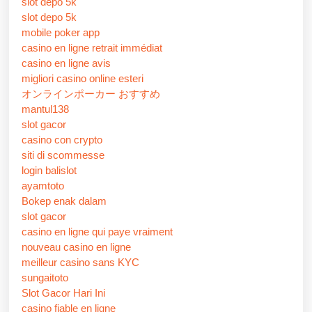
slot depo 5k
slot depo 5k
mobile poker app
casino en ligne retrait immédiat
casino en ligne avis
migliori casino online esteri
オンラインポーカー おすすめ
mantul138
slot gacor
casino con crypto
siti di scommesse
login balislot
ayamtoto
Bokep enak dalam
slot gacor
casino en ligne qui paye vraiment
nouveau casino en ligne
meilleur casino sans KYC
sungaitoto
Slot Gacor Hari Ini
casino fiable en ligne