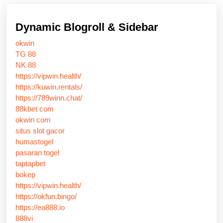
Dynamic Blogroll & Sidebar
okwin
TG 88
NK 88
https://vipwin.health/
https://kuwin.rentals/
https://789winn.chat/
88kbet com
okwin com
situs slot gacor
humastogel
pasaran togel
taptapbet
bokep
https://vipwin.health/
https://okfun.bingo/
https://ea888.io
888vi