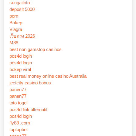
sungaitoto
deposit 5000
porn
Bokep
Viagra
เว็บตรง 2026
M88
best non gamstop casinos
pos4d login
pos4d login
bokep viral
best real money online casino Australia
jeetcity casino bonus
panen77
panen77
toto togel
pos4d link alternatif
pos4d login
fly88 .com
taptapbet