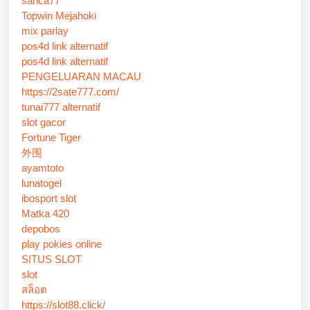
sanca77
Topwin Mejahoki
mix parlay
pos4d link alternatif
pos4d link alternatif
PENGELUARAN MACAU
https://2sate777.com/
tunai777 alternatif
slot gacor
Fortune Tiger
外围
ayamtoto
lunatogel
ibosport slot
Matka 420
depobos
play pokies online
SITUS SLOT
slot
สล็อต
https://slot88.click/