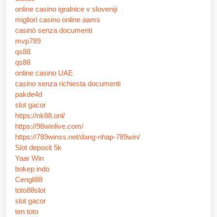
online casino igralnice v sloveniji
migliori casino online aams
casinò senza documenti
mvp789
qs88
qs88
online casino UAE
casino senza richiesta documenti
pakde4d
slot gacor
https://nk88.onl/
https://98winlive.com/
https://789winss.net/dang-nhap-789win/
Slot deposit 5k
Yaar Win
bokep indo
Cengli88
toto88slot
slot gacor
ten toto