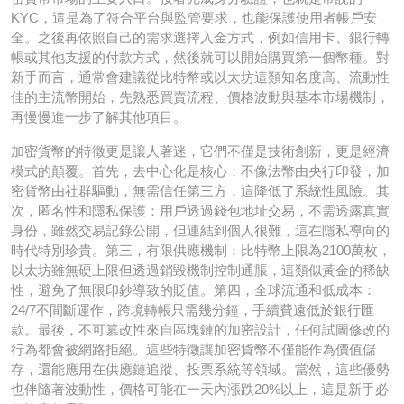
KYC，這是為了符合平台與監管要求，也能保護使用者帳戶安
全。之後再依照自己的需求選擇入金方式，例如信用卡、銀行轉
帳或其他支援的付款方式，然後就可以開始購買第一個幣種。對
新手而言，通常會建議從比特幣或以太坊這類知名度高、流動性
佳的主流幣開始，先熟悉買賣流程、價格波動與基本市場機制，
再慢慢進一步了解其他項目。
加密貨幣的特徵更是讓人著迷，它們不僅是技術創新，更是經濟
模式的顛覆。首先，去中心化是核心：不像法幣由央行印發，加
密貨幣由社群驅動，無需信任第三方，這降低了系統性風險。其
次，匿名性和隱私保護：用戶透過錢包地址交易，不需透露真實
身份，雖然交易記錄公開，但連結到個人很難，這在隱私導向的
時代特別珍貴。第三，有限供應機制：比特幣上限為2100萬枚，
以太坊雖無硬上限但透過銷毀機制控制通脹，這類似黃金的稀缺
性，避免了無限印鈔導致的貶值。第四，全球流通和低成本：
24/7不間斷運作，跨境轉帳只需幾分鐘，手續費遠低於銀行匯
款。最後，不可篡改性來自區塊鏈的加密設計，任何試圖修改的
行為都會被網路拒絕。這些特徵讓加密貨幣不僅能作為價值儲
存，還能應用在供應鏈追蹤、投票系統等領域。當然，這些優勢
也伴隨著波動性，價格可能在一天內漲跌20%以上，這是新手必