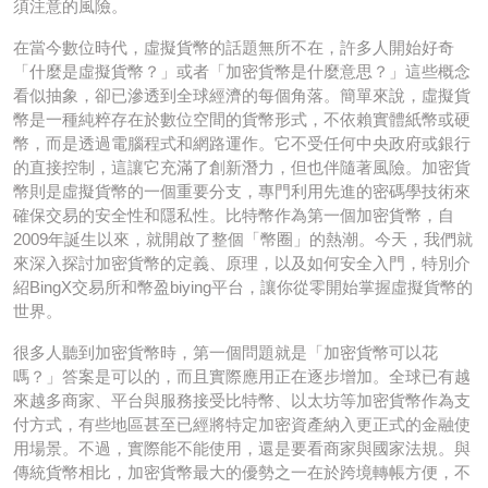
須注意的風險。
在當今數位時代，虛擬貨幣的話題無所不在，許多人開始好奇
「什麼是虛擬貨幣？」或者「加密貨幣是什麼意思？」這些概念
看似抽象，卻已滲透到全球經濟的每個角落。簡單來說，虛擬貨
幣是一種純粹存在於數位空間的貨幣形式，不依賴實體紙幣或硬
幣，而是透過電腦程式和網路運作。它不受任何中央政府或銀行
的直接控制，這讓它充滿了創新潛力，但也伴隨著風險。加密貨
幣則是虛擬貨幣的一個重要分支，專門利用先進的密碼學技術來
確保交易的安全性和隱私性。比特幣作為第一個加密貨幣，自
2009年誕生以來，就開啟了整個「幣圈」的熱潮。今天，我們就
來深入探討加密貨幣的定義、原理，以及如何安全入門，特別介
紹BingX交易所和幣盈biying平台，讓你從零開始掌握虛擬貨幣的
世界。
很多人聽到加密貨幣時，第一個問題就是「加密貨幣可以花
嗎？」答案是可以的，而且實際應用正在逐步增加。全球已有越
來越多商家、平台與服務接受比特幣、以太坊等加密貨幣作為支
付方式，有些地區甚至已經將特定加密資產納入更正式的金融使
用場景。不過，實際能不能使用，還是要看商家與國家法規。與
傳統貨幣相比，加密貨幣最大的優勢之一在於跨境轉帳方便，不