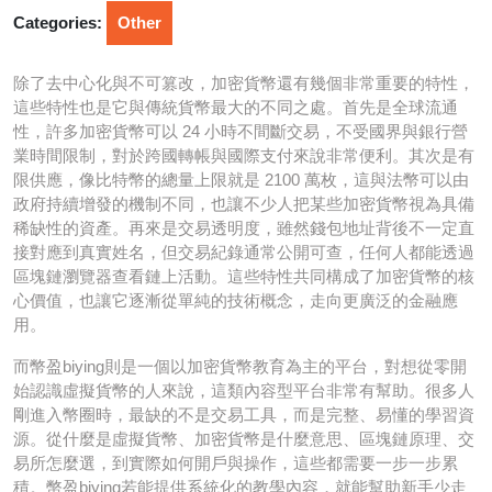
2026
Categories:
Other
除了去中心化與不可篡改，加密貨幣還有幾個非常重要的特性，
這些特性也是它與傳統貨幣最大的不同之處。首先是全球流通
性，許多加密貨幣可以 24 小時不間斷交易，不受國界與銀行營
業時間限制，對於跨國轉帳與國際支付來說非常便利。其次是有
限供應，像比特幣的總量上限就是 2100 萬枚，這與法幣可以由
政府持續增發的機制不同，也讓不少人把某些加密貨幣視為具備
稀缺性的資產。再來是交易透明度，雖然錢包地址背後不一定直
接對應到真實姓名，但交易紀錄通常公開可查，任何人都能透過
區塊鏈瀏覽器查看鏈上活動。這些特性共同構成了加密貨幣的核
心價值，也讓它逐漸從單純的技術概念，走向更廣泛的金融應
用。
而幣盈biying則是一個以加密貨幣教育為主的平台，對想從零開
始認識虛擬貨幣的人來說，這類內容型平台非常有幫助。很多人
剛進入幣圈時，最缺的不是交易工具，而是完整、易懂的學習資
源。從什麼是虛擬貨幣、加密貨幣是什麼意思、區塊鏈原理、交
易所怎麼選，到實際如何開戶與操作，這些都需要一步一步累
積。幣盈biying若能提供系統化的教學內容，就能幫助新手少走