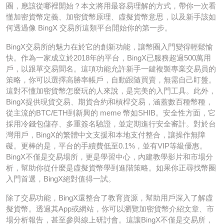
圈，應該從哪裡開始？本文將用最容易理解的方式，帶你一次看
懂加密貨幣定義、加密貨幣原理、虛擬貨幣意思，以及新手該如
何透過像 BingX 交易所這類平台開始你的第一步。
BingX交易所的魅力在於它的創新功能，讓幣圈入門變得輕鬆愉
快。作為一家成立於2018年的平台，BingX已服務超過500萬用
戶，以跟單交易聞名。這項功能允許新手一鍵複製專業交易員的
策略，你可以選擇高勝率帳戶，自動跟隨買賣，無需自己盯盤。
這對不懂加密貨幣怎麼玩的人來說，是完美的入門工具。此外，
BingX提供現貨交易、期貨合約和槓桿交易，涵蓋數百種幣種，
從主流的BTC/ETH到新興的 meme 幣如SHIB。安全性方面，它
採用冷錢包儲存、多重簽名驗證，並定期進行安全審計。對於台
灣用戶，BingX的繁體中文支援和本地支付整合，讓操作無障
礙。更棒的是，平台的手續費低至0.1%，並有VIP等級優惠。
BingX不僅是交易場所，更是學習中心，內建教學影片和市場分
析，幫助你從什麼是虛擬貨幣學到進階策略。如果你正尋找幣圈
入門首選，BingX絕對值得一試。
除了交易功能，BingX還整合了教育資源，幫助用戶深入了解虛
擬貨幣。透過其App或網站，你可以瀏覽加密貨幣介紹文章、市
場分析報告，甚至參與線上研討會。這讓BingX不僅是交易所，