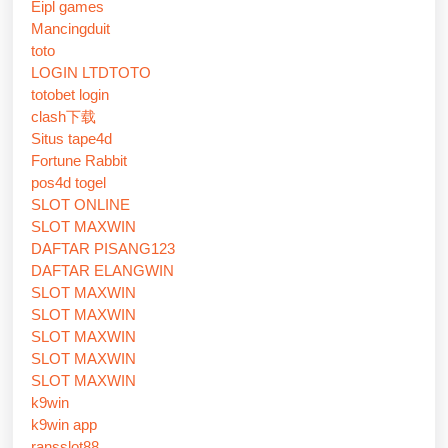
Eipl games
Mancingduit
toto
LOGIN LTDTOTO
totobet login
clash下载
Situs tape4d
Fortune Rabbit
pos4d togel
SLOT ONLINE
SLOT MAXWIN
DAFTAR PISANG123
DAFTAR ELANGWIN
SLOT MAXWIN
SLOT MAXWIN
SLOT MAXWIN
SLOT MAXWIN
SLOT MAXWIN
k9win
k9win app
ransslot88