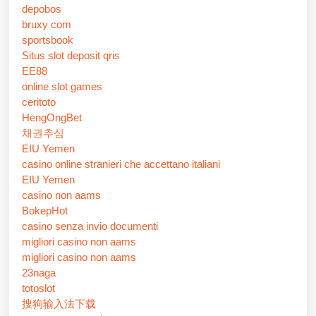
depobos
bruxy com
sportsbook
Situs slot deposit qris
EE88
online slot games
ceritoto
HengOngBet
채권추심
EIU Yemen
casino online stranieri che accettano italiani
EIU Yemen
casino non aams
BokepHot
casino senza invio documenti
migliori casino non aams
migliori casino non aams
23naga
totoslot
搜狗输入法下载