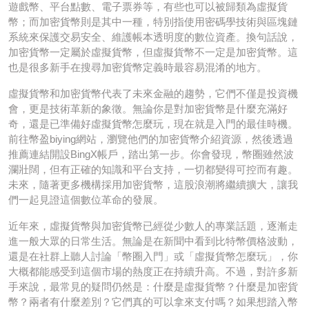
遊戲幣、平台點數、電子票券等，有些也可以被歸類為虛擬貨
幣；而加密貨幣則是其中一種，特別指使用密碼學技術與區塊鏈
系統來保護交易安全、維護帳本透明度的數位資產。換句話說，
加密貨幣一定屬於虛擬貨幣，但虛擬貨幣不一定是加密貨幣。這
也是很多新手在搜尋加密貨幣定義時最容易混淆的地方。
虛擬貨幣和加密貨幣代表了未來金融的趨勢，它們不僅是投資機
會，更是技術革新的象徵。無論你是對加密貨幣是什麼充滿好
奇，還是已準備好虛擬貨幣怎麼玩，現在就是入門的最佳時機。
前往幣盈biying網站，瀏覽他們的加密貨幣介紹資源，然後透過
推薦連結開設BingX帳戶，踏出第一步。你會發現，幣圈雖然波
瀾壯闊，但有正確的知識和平台支持，一切都變得可控而有趣。
未來，隨著更多機構採用加密貨幣，這股浪潮將繼續擴大，讓我
們一起見證這個數位革命的發展。
近年來，虛擬貨幣與加密貨幣已經從少數人的專業話題，逐漸走
進一般大眾的日常生活。無論是在新聞中看到比特幣價格波動，
還是在社群上聽人討論「幣圈入門」或「虛擬貨幣怎麼玩」，你
大概都能感受到這個市場的熱度正在持續升高。不過，對許多新
手來說，最常見的疑問仍然是：什麼是虛擬貨幣？什麼是加密貨
幣？兩者有什麼差別？它們真的可以拿來支付嗎？如果想踏入幣