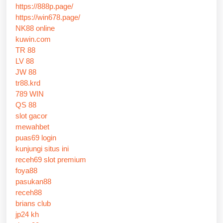
https://888p.page/
https://win678.page/
NK88 online
kuwin.com
TR 88
LV 88
JW 88
tr88.krd
789 WIN
QS 88
slot gacor
mewahbet
puas69 login
kunjungi situs ini
receh69 slot premium
foya88
pasukan88
receh88
brians club
jp24 kh