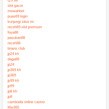
QS 88
slot gacor
mewahbet
puas69 login
kunjungi situs ini
receh69 slot premium
foya88
pasukan88
receh88
brians club
jp24 kh
daga88
jp24
jp369 kh
jp369
jp99 kh
jp99
jp8 kh
jp8
cambodia online casino
Mw365