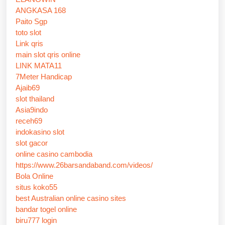
ANGKASA 168
Paito Sgp
toto slot
Link qris
main slot qris online
LINK MATA11
7Meter Handicap
Ajaib69
slot thailand
Asia9indo
receh69
indokasino slot
slot gacor
online casino cambodia
https://www.26barsandaband.com/videos/
Bola Online
situs koko55
best Australian online casino sites
bandar togel online
biru777 login