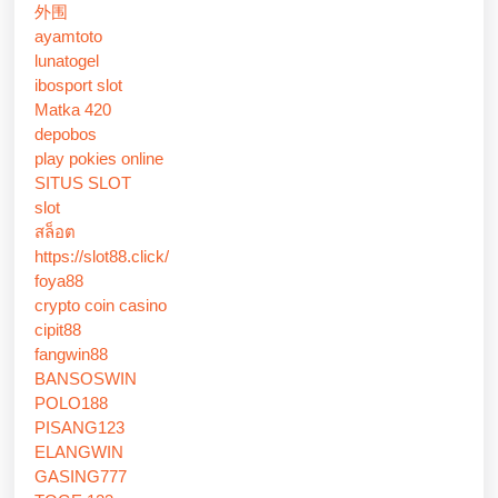
外围
ayamtoto
lunatogel
ibosport slot
Matka 420
depobos
play pokies online
SITUS SLOT
slot
สล็อต
https://slot88.click/
foya88
crypto coin casino
cipit88
fangwin88
BANSOSWIN
POLO188
PISANG123
ELANGWIN
GASING777