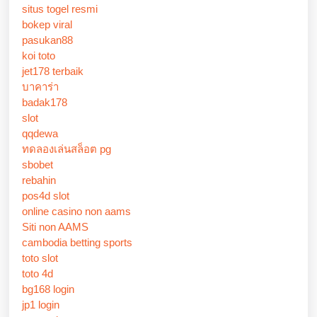
situs togel resmi
bokep viral
pasukan88
koi toto
jet178 terbaik
บาคาร่า
badak178
slot
qqdewa
ทดลองเล่นสล็อต pg
sbobet
rebahin
pos4d slot
online casino non aams
Siti non AAMS
cambodia betting sports
toto slot
toto 4d
bg168 login
jp1 login