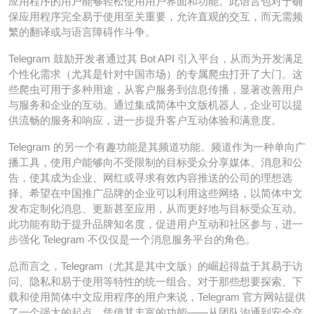
应用程序的用户能够轻松使用用户界面和功能。此语言包对于确
保应用程序完全易于使用至关重要，允许直观的交互，而无需频
繁的翻译或与语言障碍作斗争。
Telegram 鼓励开发者通过其 Bot API 引入平台，从而为开发满足
个性化需求（尤其是针对中国市场）的专属爬虫打开了大门。这
些爬虫可用于多种用途，从客户服务到信息传播，显著改善用户
与服务和企业的互动。通过集成简体中文版机器人，企业可以提
供流畅的服务和响应，进一步提升客户互动体验和满意度。
Telegram 的另一个有趣功能是其频道功能。频道作为一种单向广
播工具，使用户能够向不受限制的目标受众分享媒体、消息和公
告，使其成为企业、网红或寻求有效内容推送的公司的理想选
择。希望在中国推广品牌的企业可以利用这些网络，以简体中文
发布定制化消息、更新甚至应用，从而更好地与目标受众互动。
此功能有助于提升品牌知名度，促进用户互动和社区参与，进一
步强化 Telegram 不仅仅是一个消息服务平台的角色。
总而言之，Telegram（尤其是其中文版）的崛起得益于其易于访
问、隐私和易于使用等特性的统一组合。对于那些想要探索、下
载和使用简体中文应用程序的用户来说，Telegram 官方网站提供
了一个强大的起点。凭借其丰富的功能——从团队沟通到安全交