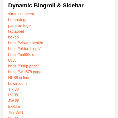
Dynamic Blogroll & Sidebar
situs slot gacor
humastogel
pasaran togel
taptapbet
bokep
https://vipwin.health/
https://okfun.bingo/
https://ea888.io
888vi
https://888p.page/
https://win678.page/
NK88 online
kuwin.com
TR 88
LV 88
JW 88
tr88.krd
789 WIN