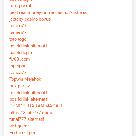
bokep viral
best real money online casino Australia
jeetcity casino bonus
panen77
panen77
toto togel
pos4d link alternatif
pos4d login
fly88 .com
taptapbet
sanca77
Topwin Mejahoki
mix parlay
pos4d link alternatif
pos4d link alternatif
PENGELUARAN MACAU
https://2sate777.com/
tunai777 alternatif
slot gacor
Fortune Tiger