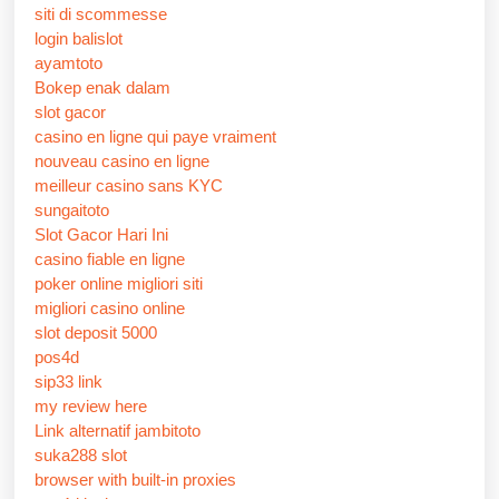
siti di scommesse
login balislot
ayamtoto
Bokep enak dalam
slot gacor
casino en ligne qui paye vraiment
nouveau casino en ligne
meilleur casino sans KYC
sungaitoto
Slot Gacor Hari Ini
casino fiable en ligne
poker online migliori siti
migliori casino online
slot deposit 5000
pos4d
sip33 link
my review here
Link alternatif jambitoto
suka288 slot
browser with built-in proxies