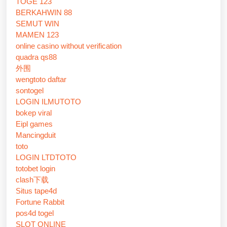
TOGE 123
BERKAHWIN 88
SEMUT WIN
MAMEN 123
online casino without verification
quadra qs88
外围
wengtoto daftar
sontogel
LOGIN ILMUTOTO
bokep viral
Eipl games
Mancingduit
toto
LOGIN LTDTOTO
totobet login
clash下载
Situs tape4d
Fortune Rabbit
pos4d togel
SLOT ONLINE