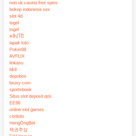
non uk casino free spins
bokep indonesia sex
slot 4d
togel
togel
คลิปโป๊
lapak toto
Poker88
AVFLIX
linkasu
bk8
depobos
bruxy com
sportsbook
Situs slot deposit qris
EE88
online slot games
ceritoto
HengOngBet
채권추심