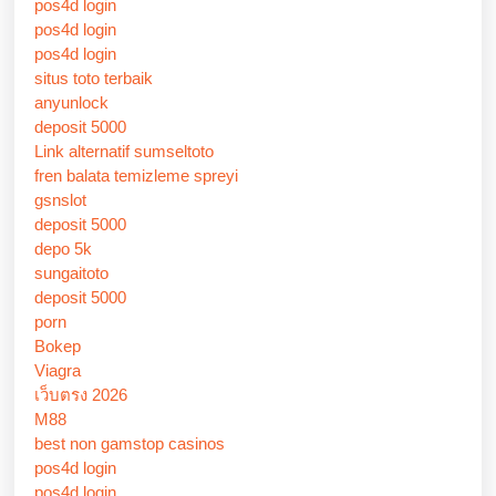
pos4d login
pos4d login
pos4d login
situs toto terbaik
anyunlock
deposit 5000
Link alternatif sumseltoto
fren balata temizleme spreyi
gsnslot
deposit 5000
depo 5k
sungaitoto
deposit 5000
porn
Bokep
Viagra
เว็บตรง 2026
M88
best non gamstop casinos
pos4d login
pos4d login