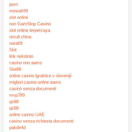
porn
mewah99
slot online
non GamStop Casino
slot online terpercaya
result china
nara69
Slot
link nekototo
casino non aams
Slot88
online casino igralnice v sloveniji
migliori casino online aams
casinò senza documenti
mvp789
qs88
qs88
online casino UAE
casino senza richiesta documenti
pakde4d