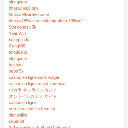
slot gacor
https://nk88.onl/
https://98winlive.com/
https://789winss.net/dang-nhap-789win/
Slot deposit 5k
Yaar Win
bokep indo
Cengli88
toto88slot
slot gacor
ten toto
depo 5k
casino en ligne sans wager
casino en ligne retrait immédiat
バカラ オンラインカジノ
オンラインカジノ サイト
casino en ligne
online casino sin licencia
slot online
receh88
Schweinefleisch Shop Dortmund