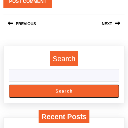
Post
PREVIOUS
NEXT
navigation
Previous
Next
post:
post:
Search
Search
Recent Posts