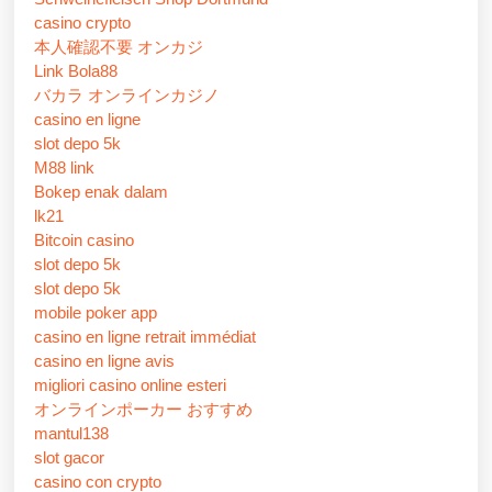
casino crypto
本人確認不要 オンカジ
Link Bola88
バカラ オンラインカジノ
casino en ligne
slot depo 5k
M88 link
Bokep enak dalam
lk21
Bitcoin casino
slot depo 5k
slot depo 5k
mobile poker app
casino en ligne retrait immédiat
casino en ligne avis
migliori casino online esteri
オンラインポーカー おすすめ
mantul138
slot gacor
casino con crypto