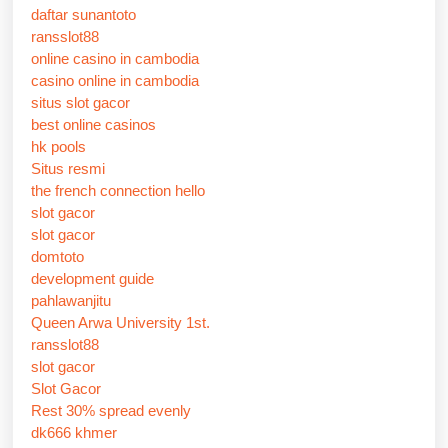
daftar sunantoto
ransslot88
online casino in cambodia
casino online in cambodia
situs slot gacor
best online casinos
hk pools
Situs resmi
the french connection hello
slot gacor
slot gacor
domtoto
development guide
pahlawanjitu
Queen Arwa University 1st.
ransslot88
slot gacor
Slot Gacor
Rest 30% spread evenly
dk666 khmer