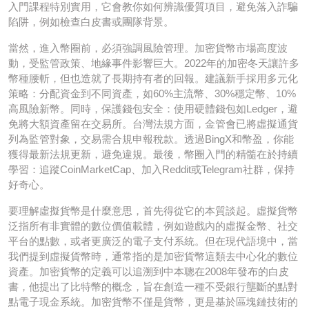
入門課程特別實用，它會教你如何辨識優質項目，避免落入詐騙
陷阱，例如檢查白皮書或團隊背景。
當然，進入幣圈前，必須強調風險管理。加密貨幣市場高度波
動，受監管政策、地緣事件影響巨大。2022年的加密冬天讓許多
幣種腰斬，但也造就了長期持有者的回報。建議新手採用多元化
策略：分配資金到不同資產，如60%主流幣、30%穩定幣、10%
高風險新幣。同時，保護錢包安全：使用硬體錢包如Ledger，避
免將大額資產留在交易所。台灣法規方面，金管會已將虛擬通貨
列為監管對象，交易需合規申報稅款。透過BingX和幣盈，你能
獲得最新法規更新，避免違規。最後，幣圈入門的精髓在於持續
學習：追蹤CoinMarketCap、加入Reddit或Telegram社群，保持
好奇心。
要理解虛擬貨幣是什麼意思，首先得從它的本質談起。虛擬貨幣
泛指所有非實體的數位價值載體，例如遊戲內的虛擬金幣、社交
平台的點數，或者更廣泛的電子支付系統。但在現代語境中，當
我們提到虛擬貨幣時，通常指的是加密貨幣這類去中心化的數位
資產。加密貨幣的定義可以追溯到中本聰在2008年發布的白皮
書，他提出了比特幣的概念，旨在創造一種不受銀行壟斷的點對
點電子現金系統。加密貨幣不僅是貨幣，更是基於區塊鏈技術的