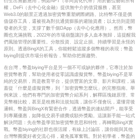
衍生出無數應用，例如NFT（非同質化代幣）用於數位藝術所有
權，DeFi（去中心化金融）提供無中介的借貸服務，甚至
Web3.0的願景正透過加密貨幣重塑網際網路。比特幣不僅是價
值儲存工具，還被視為對抗通貨膨脹的避險資產；以太坊則是開
發者的天堂，支撐了數千個DApp（去中心化應用）。然而，幣
圈也充滿挑戰，2022年的市場崩盤讓許多人血本無歸，這提醒我
們風險管理的重要性。分散投資、設定止損、持續學習是永恆的
原則。透過BingX的工具，你能輕鬆追蹤多個幣種的表現；幣盈
biying則提供市場分析報告，幫助你把握趨勢。
在台灣，幣盈biying平台是另一個不可或缺的夥伴，它專注於加
密貨幣教育，幫助使用者從零認識虛擬貨幣。幣盈biying不是單
純的交易所，而是教育平台，提供豐富的文章、影片和課程，涵
蓋從「什麼是虛擬貨幣」到「加密貨幣怎麼玩」的完整指南。舉
例來說，他們有專門的加密貨幣介紹系列，解釋區塊鏈原理、常
見幣種比較，甚至是稅務和法規知識，讓你不僅會玩，還懂背後
邏輯。幣盈與BingX有緊密合作，透過幣盈的連結開戶，能享受
到專屬優惠，如降低交易手續費或額外獎勵。這讓新手能一站式
解決問題：先在幣盈學習加密貨幣意思和特性，再轉戰BingX實
戰。幣盈biying的社群也很活躍，有線上討論區，讓你能與其他
台灣幣圈愛好者交流心得，避免孤軍奮戰。對於初學者，幣盈的