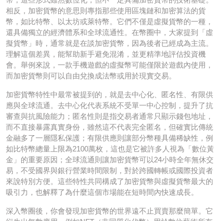
相反，加密貨幣的意思則專指那些使用區塊鏈和加密算法的貨
幣，如比特幣、以太坊或萊特幣。它們不僅是虛擬貨幣的一種，
還具備獨立的經濟體系和全球流通性。在幣圈中，大家提到「虛
擬貨幣」時，通常就是在談加密貨幣，因為後者已經成為主流。
理解這個差異，能幫助新手避免混淆，並更精準地評估投資機
會。舉例來說，一款手機遊戲的虛擬幣可能僅限於遊戲內使用，
而加密貨幣則可以自由兌換成法幣或用於現實交易。
加密貨幣特性中最常被提到的，就是去中心化、匿名性、有限供
應與全球流通。去中心化代表系統不受單一中心控制，提升了抗
審查與抗風險能力；匿名性則是指交易者通常只顯示錢包地址，
而不直接暴露真實身份，雖然這不代表完全匿名，但確實比傳統
金融多了一層隱私保護；有限供應則讓部分幣種具備稀缺性，例
如比特幣總量上限為2100萬枚，這也是它被許多人視為「數位黃
金」的重要原因；全球流通則讓加密貨幣可以24小時全年無休交
易，不受國界與銀行營業時間限制，對於跨國轉帳或國際投資者
來說特別方便。這些特性共同構成了加密貨幣與虛擬貨幣最大的
吸引力，也解釋了為什麼這個市場能在短時間內快速成長。
深入幣圈後，你會發現加密貨幣的世界遠不止買賣那麼簡單。它