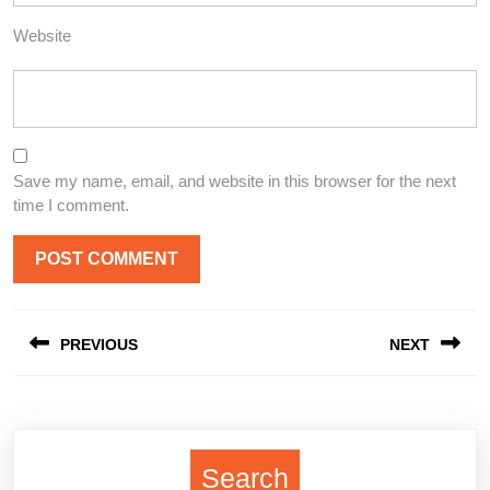
Website
Save my name, email, and website in this browser for the next
time I comment.
Post
PREVIOUS
NEXT
navigation
Previous
Next
post:
post:
Search