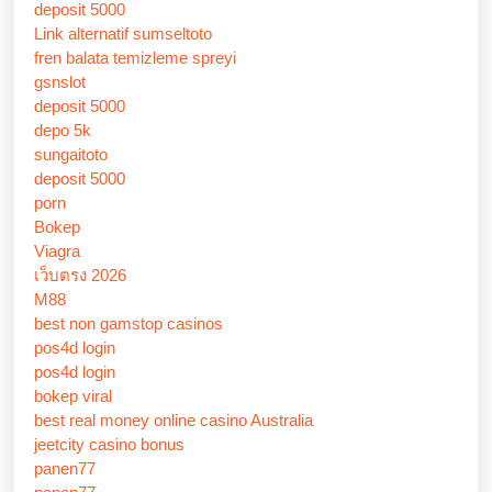
deposit 5000
Link alternatif sumseltoto
fren balata temizleme spreyi
gsnslot
deposit 5000
depo 5k
sungaitoto
deposit 5000
porn
Bokep
Viagra
เว็บตรง 2026
M88
best non gamstop casinos
pos4d login
pos4d login
bokep viral
best real money online casino Australia
jeetcity casino bonus
panen77