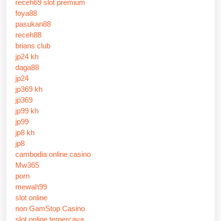
receh69 slot premium
foya88
pasukan88
receh88
brians club
jp24 kh
daga88
jp24
jp369 kh
jp369
jp99 kh
jp99
jp8 kh
jp8
cambodia online casino
Mw365
porn
mewah99
slot online
non GamStop Casino
slot online terpercaya