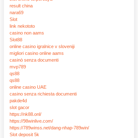
result china
nara69
Slot
link nekototo
casino non aams
Slot88
online casino igralnice v sloveniji
migliori casino online aams
casinò senza documenti
mvp789
qs88
qs88
online casino UAE
casino senza richiesta documenti
pakde4d
slot gacor
https://nk88.onl/
https://98winlive.com/
https://789winss.net/dang-nhap-789win/
Slot deposit 5k