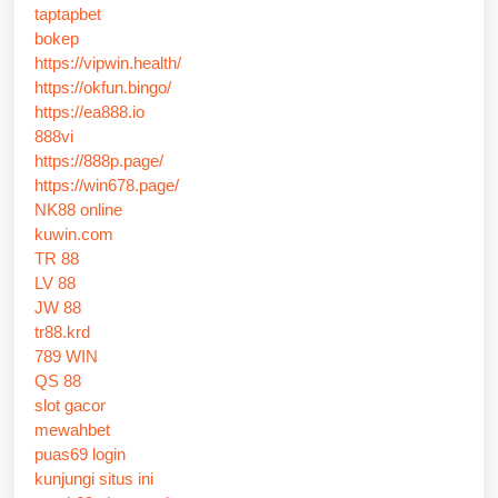
taptapbet
bokep
https://vipwin.health/
https://okfun.bingo/
https://ea888.io
888vi
https://888p.page/
https://win678.page/
NK88 online
kuwin.com
TR 88
LV 88
JW 88
tr88.krd
789 WIN
QS 88
slot gacor
mewahbet
puas69 login
kunjungi situs ini