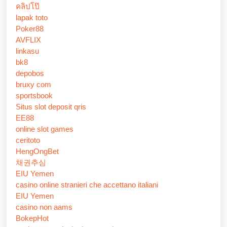
คลิปโป๊
lapak toto
Poker88
AVFLIX
linkasu
bk8
depobos
bruxy com
sportsbook
Situs slot deposit qris
EE88
online slot games
ceritoto
HengOngBet
채권추심
EIU Yemen
casino online stranieri che accettano italiani
EIU Yemen
casino non aams
BokepHot