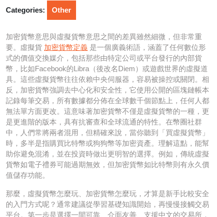
2026
Categories:
Other
加密貨幣意思與虛擬貨幣意思之間的差異雖然細微，但非常重
要。虛擬貨
加密貨幣定義
是一個廣義術語，涵蓋了任何數位形
式的價值交換媒介，包括那些由特定公司或平台發行的內部貨
幣，比如Facebook的Libra（後改名Diem）或遊戲世界的虛擬道
具。這些虛擬貨幣往往依賴中央伺服器，容易被操控或關閉。相
反，加密貨幣強調去中心化和安全性，它使用公開的區塊鏈帳本
記錄每筆交易，所有數據都分佈在全球數千個節點上，任何人都
無法單方面更改。這意味著加密貨幣不僅是虛擬貨幣的一種，更
是更進階的版本，具有抗審查和全球流通的特性。在幣圈社群
中，人們常將兩者混用，但精確來說，當你聽到「買虛擬貨幣」
時，多半是指購買比特幣或狗狗幣等加密資產。理解這點，能幫
助你避免混淆，並在投資時做出更明智的選擇。例如，傳統虛擬
貨幣如電子禮券可能過期無效，但加密貨幣如比特幣則有永久價
值儲存功能。
那麼，虛擬貨幣怎麼玩、加密貨幣怎麼玩，才算是新手比較安全
的入門方式呢？通常建議從學習基礎知識開始，再慢慢接觸交易
平台。第一步是選擇一間可靠、介面友善、支援中文的交易所，