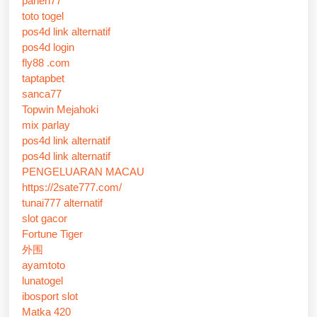
panen77
toto togel
pos4d link alternatif
pos4d login
fly88 .com
taptapbet
sanca77
Topwin Mejahoki
mix parlay
pos4d link alternatif
pos4d link alternatif
PENGELUARAN MACAU
https://2sate777.com/
tunai777 alternatif
slot gacor
Fortune Tiger
外围
ayamtoto
lunatogel
ibosport slot
Matka 420