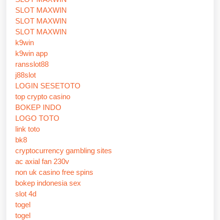
SLOT MAXWIN
SLOT MAXWIN
SLOT MAXWIN
k9win
k9win app
ransslot88
j88slot
LOGIN SESETOTO
top crypto casino
BOKEP INDO
LOGO TOTO
link toto
bk8
cryptocurrency gambling sites
ac axial fan 230v
non uk casino free spins
bokep indonesia sex
slot 4d
togel
togel