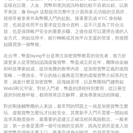
這樣在註冊、入金、買幣和查詢資訊時都比較不容易出錯。以新
手來說，像 BingX 這類提供完整中文介面與多元功能的交易所，
就很常被拿來作為幣圈入門的起點。接著要完成 KYC 身份驗
證，也就是依照平台要求提交身分資料，這不只是為了符合法
規，也是保障帳戶安全的重要步驟。之後你就可以選擇合適的入
金方式，例如信用卡、銀行轉帳或其他平台支援的管道，然後開
始購買第一個幣種。
在台灣，幣盈biying平台是專注加密貨幣教育的領先者，致力於
讓更多人從零開始認識虛擬貨幣。幣盈成立於近年，團隊由金融
和科技專家組成，提供免費的教學內容，從加密貨幣定義到進階
策略，一應俱全。平台的核心服務是完整的虛擬貨幣介紹系列文
章，涵蓋什麼是加密貨幣、區塊鏈原理，以及幣圈熱門趨勢如
Web3和元宇宙。對於入門者，幣盈的課程特別實用，從註冊交
易所到稅務申報，都用簡單語言解釋，避免專業術語的障礙。
對於剛接觸幣圈的人來說，最常問的問題之一就是加密貨幣怎麼
玩、虛擬貨幣怎麼玩才比較安全。其實新手入門不需要一開始就
追求高難度操作，最重要的是建立正確流程與風險觀念。一般來
說，第一步會是選擇一個可信賴的交易所，因為交易所是進入加
密貨幣市場的主要入口。接著完成身分驗證，也就是常說的