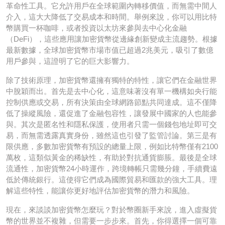
革命性工具。它允許用戶在全球範圍內轉移價值，而無需中間人
介入，這大大降低了交易成本和時間。舉例來說，你可以用比特
幣購買一杯咖啡，或者投資以太坊來參與去中心化金融
（DeFi），這些應用讓加密貨幣從邊緣創新變成主流趨勢。根據
最新數據，全球加密貨幣市場市值已超過2兆美元，吸引了數億
用戶參與，這證明了它的巨大影響力。
除了技術原理，加密貨幣還擁有獨特的特性，讓它們在金融世界
中脫穎而出。首先是去中心化，這意味著沒有單一機構如央行能
控制供應或交易，所有決策由全球網路節點共同達成。這不僅降
低了操縱風險，還促進了金融包容性，讓發展中國家的人也能參
與。其次是匿名性和隱私保護，使用者只需一個錢包地址即可交
易，而無需透露真實身份，雖然這也引發了監管討論。第三是有
限供應，多數加密貨幣有預設的總量上限，例如比特幣僅有2100
萬枚，這類似黃金的稀缺性，有助於對抗通貨膨脹。最後是全球
流通性，加密貨幣24小時運作，跨境轉帳只需幾分鐘，手續費遠
低於傳統銀行。這使得它們成為國際貿易和匯款的強大工具。理
解這些特性，能讓你更好地評估加密貨幣的潛力和風險。
現在，來談談加密貨幣怎麼玩？對於幣圈新手來說，進入虛擬貨
幣的世界並不複雜，但需要一步步來。首先，你得選擇一個可靠