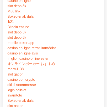
casino en ligne
slot depo 5k
M88 link
Bokep enak dalam
lk21
Bitcoin casino
slot depo 5k
slot depo 5k
mobile poker app
casino en ligne retrait immédiat
casino en ligne avis
migliori casino online esteri
オンラインポーカー おすすめ
mantul138
slot gacor
casino con crypto
siti di scommesse
login balislot
ayamtoto
Bokep enak dalam
slot gacor