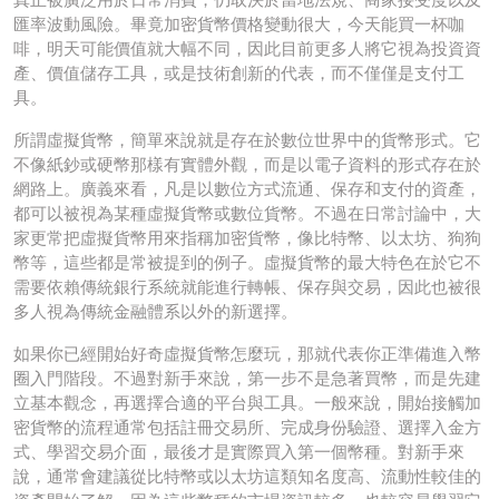
匯率波動風險。畢竟加密貨幣價格變動很大，今天能買一杯咖
啡，明天可能價值就大幅不同，因此目前更多人將它視為投資資
產、價值儲存工具，或是技術創新的代表，而不僅僅是支付工
具。
所謂虛擬貨幣，簡單來說就是存在於數位世界中的貨幣形式。它
不像紙鈔或硬幣那樣有實體外觀，而是以電子資料的形式存在於
網路上。廣義來看，凡是以數位方式流通、保存和支付的資產，
都可以被視為某種虛擬貨幣或數位貨幣。不過在日常討論中，大
家更常把虛擬貨幣用來指稱加密貨幣，像比特幣、以太坊、狗狗
幣等，這些都是常被提到的例子。虛擬貨幣的最大特色在於它不
需要依賴傳統銀行系統就能進行轉帳、保存與交易，因此也被很
多人視為傳統金融體系以外的新選擇。
如果你已經開始好奇虛擬貨幣怎麼玩，那就代表你正準備進入幣
圈入門階段。不過對新手來說，第一步不是急著買幣，而是先建
立基本觀念，再選擇合適的平台與工具。一般來說，開始接觸加
密貨幣的流程通常包括註冊交易所、完成身份驗證、選擇入金方
式、學習交易介面，最後才是實際買入第一個幣種。對新手來
說，通常會建議從比特幣或以太坊這類知名度高、流動性較佳的