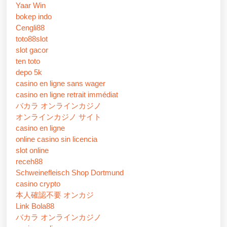
Yaar Win
bokep indo
Cengli88
toto88slot
slot gacor
ten toto
depo 5k
casino en ligne sans wager
casino en ligne retrait immédiat
バカラ オンラインカジノ
オンラインカジノ サイト
casino en ligne
online casino sin licencia
slot online
receh88
Schweinefleisch Shop Dortmund
casino crypto
本人確認不要 オンカジ
Link Bola88
バカラ オンラインカジノ