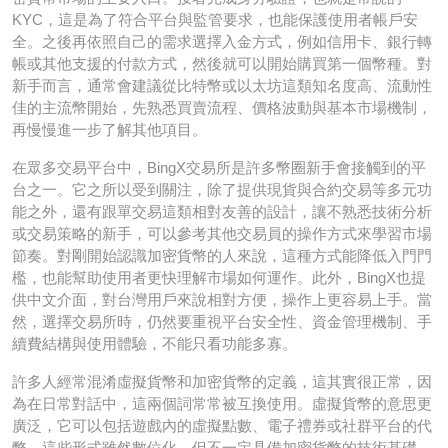
KYC，這是為了符合平台與監管要求，也能保護使用者帳戶安
全。之後再依照自己的需求選擇入金方式，例如信用卡、銀行轉
帳或其他支援的付款方式，然後就可以開始購買第一個幣種。對
新手而言，通常會建議從比特幣或以太坊這類知名度高、流動性
佳的主流幣開始，先熟悉買賣流程、價格波動與基本市場機制，
再慢慢進一步了解其他項目。
在眾多交易平台中，BingX交易所是許多幣圈新手會接觸到的平
台之一。它之所以受到關注，除了提供現貨與合約交易等多元功
能之外，還有跟單交易這類相對友善的設計，讓不熟悉技術分析
或交易策略的新手，可以參考其他交易員的操作方式來學習市場
節奏。對剛開始認識加密貨幣的人來說，這種方式能降低入門門
檻，也能幫助使用者更快理解市場如何運作。此外，BingX也提
供中文介面，對台灣用戶來說相對方便，操作上更容易上手。當
然，選擇交易所時，仍然要重視平台安全性、資金管理機制、手
續費結構與使用體驗，不能只看功能多寡。
許多人經常混淆虛擬貨幣和加密貨幣的定義，這其實很正常，因
為在日常對話中，這兩個詞常常被互換使用。虛擬貨幣的意思更
廣泛，它可以包括遊戲內的虛擬點數、電子禮券或社群平台的代
幣，這些形式雖然數位化，但不一定具備加密貨幣的技術基礎。