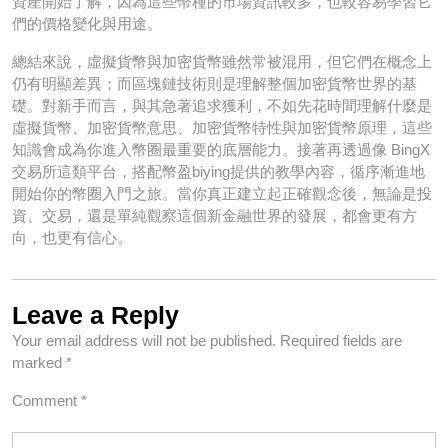
資產開始了解，因為這些幣種的市場資訊較多，也較容易學習它
們的價格變化與用途。
總結來說，虛擬貨幣與加密貨幣雖然常被混用，但它們在概念上
仍有明顯差異；而區塊鏈技術則是理解整個加密貨幣世界的基
礎。對新手而言，與其急著追求獲利，不如先花時間理解什麼是
虛擬貨幣、加密貨幣意思、加密貨幣特性與加密貨幣原理，這些
知識會成為你進入幣圈最重要的底層能力。接著再透過像 BingX
交易所這類平台，搭配幣盈biying提供的教學內容，循序漸進地
開始你的幣圈入門之旅。當你真正建立起正確觀念後，無論是投
資、交易，還是單純觀察這個新金融世界的發展，都會更有方
向，也更有信心。
Leave a Reply
Your email address will not be published.
Required fields are
marked
*
Comment
*