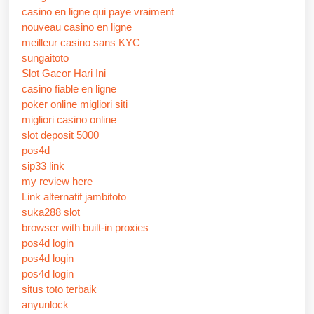
casino en ligne qui paye vraiment
nouveau casino en ligne
meilleur casino sans KYC
sungaitoto
Slot Gacor Hari Ini
casino fiable en ligne
poker online migliori siti
migliori casino online
slot deposit 5000
pos4d
sip33 link
my review here
Link alternatif jambitoto
suka288 slot
browser with built-in proxies
pos4d login
pos4d login
pos4d login
situs toto terbaik
anyunlock