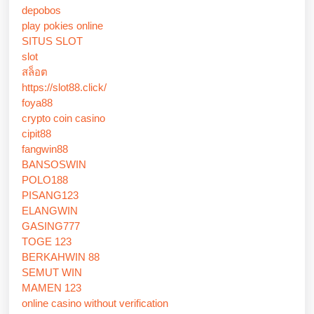
depobos
play pokies online
SITUS SLOT
slot
สล็อต
https://slot88.click/
foya88
crypto coin casino
cipit88
fangwin88
BANSOSWIN
POLO188
PISANG123
ELANGWIN
GASING777
TOGE 123
BERKAHWIN 88
SEMUT WIN
MAMEN 123
online casino without verification