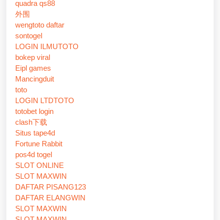
quadra qs88
外围
wengtoto daftar
sontogel
LOGIN ILMUTOTO
bokep viral
Eipl games
Mancingduit
toto
LOGIN LTDTOTO
totobet login
clash下载
Situs tape4d
Fortune Rabbit
pos4d togel
SLOT ONLINE
SLOT MAXWIN
DAFTAR PISANG123
DAFTAR ELANGWIN
SLOT MAXWIN
SLOT MAXWIN