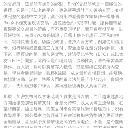
的交易所，這是所有操作的起點。BingX交易所就是一個極佳的
選擇，它是全球知名的平台，專為新手設計了友善的介面，並提
供完整的繁體中文支援，讓台灣用戶感覺像在家操作一樣舒適。
BingX不僅支援現貨交易，還包括合約和跟單功能，讓你能輕鬆
複製專業交易員的策略，而不用從頭學起。開戶過程很簡單：註
冊帳號後，完成KYC身份驗證，只需上傳身分證正反面和自拍
照，就能快速通過。驗證完成後，選擇入金方式，例如使用信用
卡、銀行轉帳或甚至第三方支付，資金通常在幾分鐘內到帳。接
下來，購買你的第一個加密貨幣，建議從比特幣（BTC）或以太
坊（ETH）開始，這兩個是市場龍頭，流動性高，適合學習基本
操作。買入後，你可以將幣存入錢包，或是繼續在交易所內交
易。學習看盤是關鍵，觀察K線圖、成交量和市場新聞，能幫助
你預測波動。記住，幣圈入門的黃金法則是「小額起步、多學少
賭」，先用模擬帳戶練習，累積經驗後再投入真金白銀。
那麼，加密貨幣可以拿來花嗎？答案是可以的，而且越來越多地
方開始接受加密貨幣支付。像是比特幣、以太坊等主流幣種，在
某些商家、線上服務、國際支付平台甚至旅遊消費場景中，都有
實際應用。部分國家也曾經或正在嘗試將加密貨幣納入更正式的
金融體系，甚至賦予某些幣種更高的合法地位。不過，是否能夠
真正被廣泛用於日常消費，仍取決於當地法規、商家接受度以及