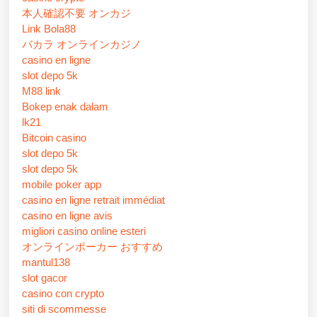
本人確認不要 オンカジ
Link Bola88
バカラ オンラインカジノ
casino en ligne
slot depo 5k
M88 link
Bokep enak dalam
lk21
Bitcoin casino
slot depo 5k
slot depo 5k
mobile poker app
casino en ligne retrait immédiat
casino en ligne avis
migliori casino online esteri
オンラインポーカー おすすめ
mantul138
slot gacor
casino con crypto
siti di scommesse