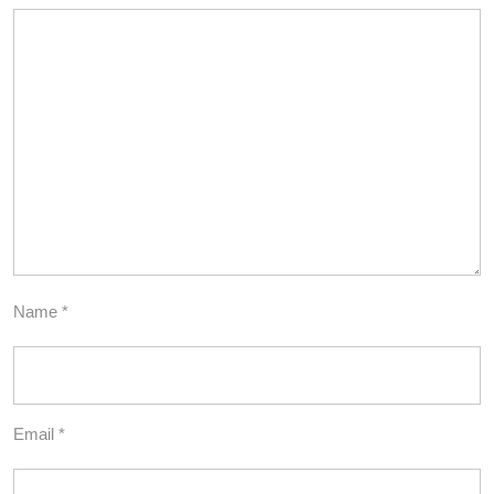
Name
*
Email
*