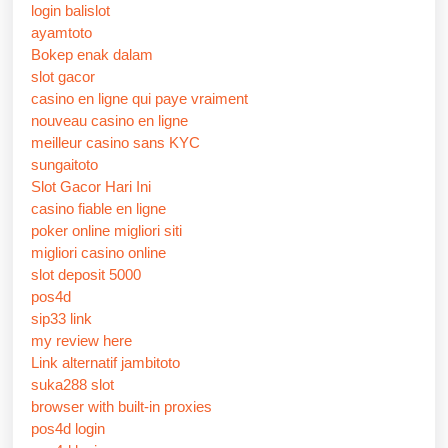
login balislot
ayamtoto
Bokep enak dalam
slot gacor
casino en ligne qui paye vraiment
nouveau casino en ligne
meilleur casino sans KYC
sungaitoto
Slot Gacor Hari Ini
casino fiable en ligne
poker online migliori siti
migliori casino online
slot deposit 5000
pos4d
sip33 link
my review here
Link alternatif jambitoto
suka288 slot
browser with built-in proxies
pos4d login