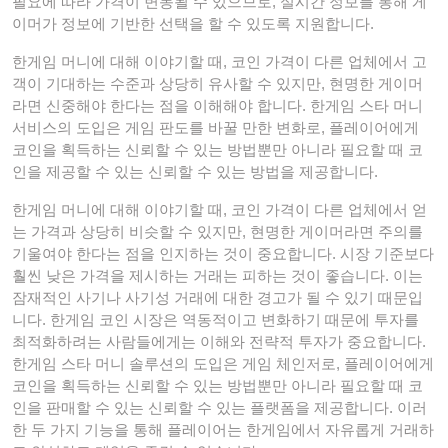
필요에 따라 가격이 변동될 수 있으므로, 실시간 정보를 통해 게
이머가 정보에 기반한 선택을 할 수 있도록 지원합니다.
한게임 머니에 대해 이야기할 때, 코인 가격이 다른 업체에서 고
객이 기대하는 수준과 상당히 유사할 수 있지만, 현명한 게이머
라면 신중해야 한다는 점을 이해해야 합니다. 한게임 스타 머니
서비스의 도입은 게임 판도를 바꿀 만한 변화로, 플레이어에게
코인을 획득하는 신뢰할 수 있는 방법뿐만 아니라 필요할 때 코
인을 제공할 수 있는 신뢰할 수 있는 방법을 제공합니다.
한게임 머니에 대해 이야기할 때, 코인 가격이 다른 업체에서 얻
는 가격과 상당히 비슷할 수 있지만, 현명한 게이머라면 주의를
기울여야 한다는 점을 인지하는 것이 중요합니다. 시장 기준보다
훨씬 낮은 가격을 제시하는 거래는 피하는 것이 좋습니다. 이는
잠재적인 사기나 사기성 거래에 대한 경고가 될 수 있기 때문입
니다. 한게임 코인 시장은 역동적이고 변화하기 때문에 투자를
최적화하려는 사람들에게는 이해와 전략적 투자가 중요합니다.
한게임 스타 머니 솔루션의 도입은 게임 체인저로, 플레이어에게
코인을 획득하는 신뢰할 수 있는 방법뿐만 아니라 필요할 때 코
인을 판매할 수 있는 신뢰할 수 있는 플랫폼을 제공합니다. 이러
한 두 가지 기능을 통해 플레이어는 한게임에서 자유롭게 거래하