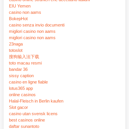
EIU Yemen
casino non aams
BokepHot
casino senza invio documenti
migliori casino non aams
migliori casino non aams
23naga
totoslot
搜狗输入法下载
toto macau resmi
bandar 36
sissy caption
casino en ligne fiable
lotus365 app
online casinos
Halal-Fleisch in Berlin kaufen
Slot gacor
casino utan svensk licens
best casinos online
daftar sunantoto