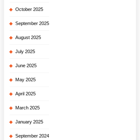
October 2025
September 2025
August 2025
July 2025
June 2025
May 2025
April 2025
March 2025
January 2025
September 2024