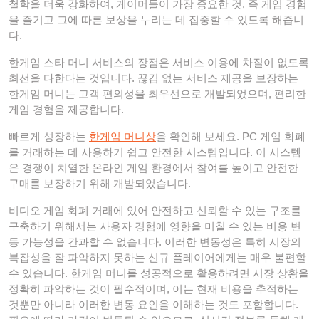
철학을 더욱 강화하여, 게이머들이 가장 중요한 것, 즉 게임 경험
을 즐기고 그에 따른 보상을 누리는 데 집중할 수 있도록 해줍니
다.
한게임 스타 머니 서비스의 장점은 서비스 이용에 차질이 없도록
최선을 다한다는 것입니다. 끊김 없는 서비스 제공을 보장하는
한게임 머니는 고객 편의성을 최우선으로 개발되었으며, 편리한
게임 경험을 제공합니다.
빠르게 성장하는
한게임 머니상
을 확인해 보세요. PC 게임 화폐
를 거래하는 데 사용하기 쉽고 안전한 시스템입니다. 이 시스템
은 경쟁이 치열한 온라인 게임 환경에서 참여를 높이고 안전한
구매를 보장하기 위해 개발되었습니다.
비디오 게임 화폐 거래에 있어 안전하고 신뢰할 수 있는 구조를
구축하기 위해서는 사용자 경험에 영향을 미칠 수 있는 비용 변
동 가능성을 간과할 수 없습니다. 이러한 변동성은 특히 시장의
복잡성을 잘 파악하지 못하는 신규 플레이어에게는 매우 불편할
수 있습니다. 한게임 머니를 성공적으로 활용하려면 시장 상황을
정확히 파악하는 것이 필수적이며, 이는 현재 비용을 추적하는
것뿐만 아니라 이러한 변동 요인을 이해하는 것도 포함합니다.