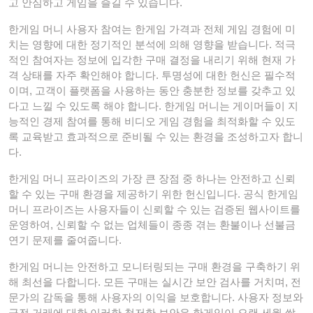
고 안심하고 게임을 즐길 수 있습니다.
한게임 머니 사용자 참여는 한게임 가격과 전체 게임 경험에 미
치는 영향에 대한 정기적인 분석에 의해 영향을 받습니다. 적극
적인 참여자는 정보에 입각한 구매 결정을 내리기 위해 현재 가
격 상태를 자주 확인해야 합니다. 투명성에 대한 헌신은 필수적
이며, 고객이 플랫폼을 사용하는 동안 충분한 정보를 갖추고 있
다고 느낄 수 있도록 해야 합니다. 한게임 머니는 게이머들이 지
능적인 경제 참여를 통해 비디오 게임 경험을 최적화할 수 있도
록 교육받고 효과적으로 준비될 수 있는 환경을 조성하고자 합니
다.
한게임 머니 프라이즈의 가장 큰 장점 중 하나는 안전하고 신뢰
할 수 있는 구매 환경을 제공하기 위한 헌신입니다. 공식 한게임
머니 프라이즈는 사용자들이 신뢰할 수 있는 검증된 웹사이트를
운영하여, 신뢰할 수 없는 업체들이 종종 겪는 환불이나 선불금
연기 문제를 줄여줍니다.
한게임 머니는 안전하고 모니터링되는 구매 환경을 구축하기 위
해 최선을 다합니다. 모든 구매는 실시간 보안 검사를 거치며, 전
문가의 감독을 통해 사용자의 이익을 보호합니다. 사용자 정보와
금전 거래에 대한 이러한 철저한 보안은 한게임이 오랜 세월 쌓