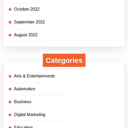
October 2022
September 2022
August 2022
Categories
Arts & Entertainments
Automotive
Business
Digital Marketing
Education