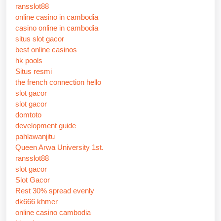
ransslot88
online casino in cambodia
casino online in cambodia
situs slot gacor
best online casinos
hk pools
Situs resmi
the french connection hello
slot gacor
slot gacor
domtoto
development guide
pahlawanjitu
Queen Arwa University 1st.
ransslot88
slot gacor
Slot Gacor
Rest 30% spread evenly
dk666 khmer
online casino cambodia