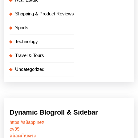
Shopping & Product Reviews
Sports
Technology
Travel & Tours
Uncategorized
Dynamic Blogroll & Sidebar
https://s8app.net/
ev99
สล็อตเว็บตรง