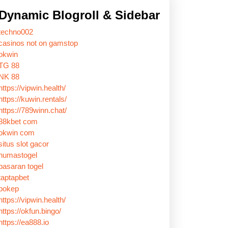
Dynamic Blogroll & Sidebar
techno002
casinos not on gamstop
okwin
TG 88
NK 88
https://vipwin.health/
https://kuwin.rentals/
https://789winn.chat/
88kbet com
okwin com
situs slot gacor
humastogel
pasaran togel
taptapbet
bokep
https://vipwin.health/
https://okfun.bingo/
https://ea888.io