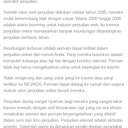
operator perjudian.
Setelah situs web perjudian didirikan sekitar tahun 1995, mereka
mulai berkembang biak dengan cepat. Waktu 2000 hingga 2006
adalah waktu booming untuk industri perjudian web. Itu karena
perjudian online menawarkan banyak keuntungan dibandingkan
perjudian berbasis lahan.
Keuntungan terbesar adalah pemain dapat terlibat dalam
perjudian online dari rumah Anda. Yang mereka butuhkan adalah
komputer keluarga atau lap top dengan koneksi internet. Pemain
tidak lagi harus mengeluarkan uang untuk bepergian ke kasino
Tidak nongkrong dan uang untuk pergi ke kasino atau pergi
berlibur ke NEVADA. Pemain dapat datang ke rumah dan segera
masuk situs perjudian online favorit mereka.
Perjudian daring sangat nyaman bagi mereka yang sangat takut
kasino mewah, dengan staf berpakaian rapi yang secara efisien
melakukan operasi dan pemain berpengetahuan yang efektif
dalam seni dan ilmu perjudian. Perjudian internet adalah aktivitas
anonim. Sejumlah game ini dimainkan sendiri dengan perangkat