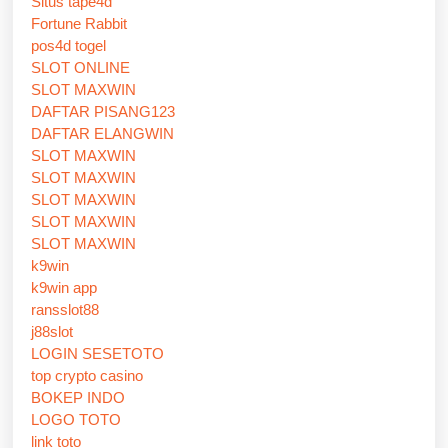
Situs tape4d
Fortune Rabbit
pos4d togel
SLOT ONLINE
SLOT MAXWIN
DAFTAR PISANG123
DAFTAR ELANGWIN
SLOT MAXWIN
SLOT MAXWIN
SLOT MAXWIN
SLOT MAXWIN
SLOT MAXWIN
k9win
k9win app
ransslot88
j88slot
LOGIN SESETOTO
top crypto casino
BOKEP INDO
LOGO TOTO
link toto