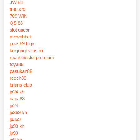
JW 88
tr88.krd
789 WIN
QS 88
slot gacor
mewahbet
puas69 login
kunjungi situs ini
receh69 slot premium
foya88
pasukan88
receh88
brians club
jp24 kh
daga88
jp24
jp369 kh
jp369
jp99 kh
jp99
jp8 kh