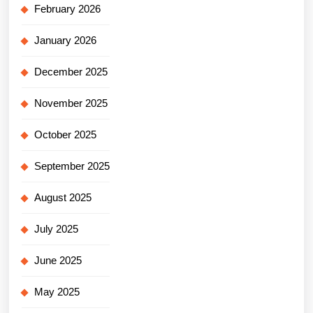
February 2026
January 2026
December 2025
November 2025
October 2025
September 2025
August 2025
July 2025
June 2025
May 2025