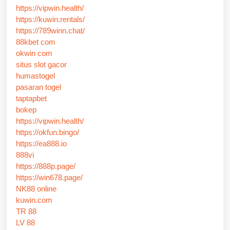
https://vipwin.health/
https://kuwin.rentals/
https://789winn.chat/
88kbet com
okwin com
situs slot gacor
humastogel
pasaran togel
taptapbet
bokep
https://vipwin.health/
https://okfun.bingo/
https://ea888.io
888vi
https://888p.page/
https://win678.page/
NK88 online
kuwin.com
TR 88
LV 88