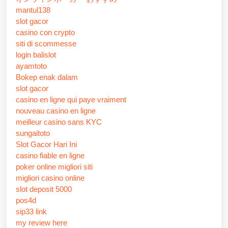
mantul138
slot gacor
casino con crypto
siti di scommesse
login balislot
ayamtoto
Bokep enak dalam
slot gacor
casino en ligne qui paye vraiment
nouveau casino en ligne
meilleur casino sans KYC
sungaitoto
Slot Gacor Hari Ini
casino fiable en ligne
poker online migliori siti
migliori casino online
slot deposit 5000
pos4d
sip33 link
my review here