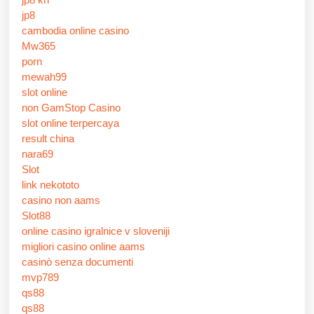
jp8
cambodia online casino
Mw365
porn
mewah99
slot online
non GamStop Casino
slot online terpercaya
result china
nara69
Slot
link nekototo
casino non aams
Slot88
online casino igralnice v sloveniji
migliori casino online aams
casinò senza documenti
mvp789
qs88
qs88