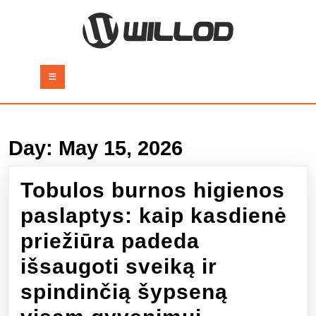
Skip
to
content
Skip
to
Open
content
Button
Day:
May 15, 2026
Tobulos burnos higienos
paslaptys: kaip kasdienė
priežiūra padeda
išsaugoti sveiką ir
spindinčią šypseną