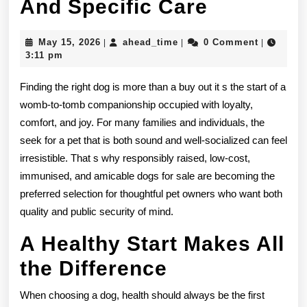
Your
And Specific Care
Dream
May
ahead_time
May 15, 2026
ahead_time
0 Comment
|
|
|
Pet
15,
3:11 pm
2026
Awaits:
Finding the right dog is more than a buy out it s the start of a
Inexpensi
womb-to-tomb companionship occupied with loyalty,
comfort, and joy. For many families and individuals, the
Immunise
seek for a pet that is both sound and well-socialized can feel
And
irresistible. That s why responsibly raised, low-cost,
Amicable
immunised, and amicable dogs for sale are becoming the
preferred selection for thoughtful pet owners who want both
Dogs
quality and public security of mind.
For
A Healthy Start Makes All
Sale
the Difference
Inflated
When choosing a dog, health should always be the first
With