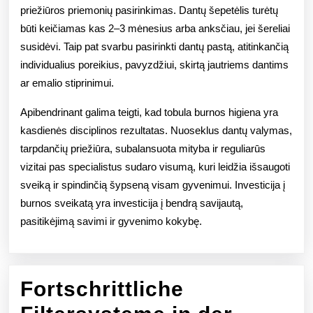
priežiūros priemonių pasirinkimas. Dantų šepetėlis turėtų
būti keičiamas kas 2–3 mėnesius arba anksčiau, jei šereliai
susidėvi. Taip pat svarbu pasirinkti dantų pastą, atitinkančią
individualius poreikius, pavyzdžiui, skirtą jautriems dantims
ar emalio stiprinimui.
Apibendrinant galima teigti, kad tobula burnos higiena yra
kasdienės disciplinos rezultatas. Nuoseklus dantų valymas,
tarpdančių priežiūra, subalansuota mityba ir reguliarūs
vizitai pas specialistus sudaro visumą, kuri leidžia išsaugoti
sveiką ir spindinčią šypseną visam gyvenimui. Investicija į
burnos sveikatą yra investicija į bendrą savijautą,
pasitikėjimą savimi ir gyvenimo kokybę.
Fortschrittliche