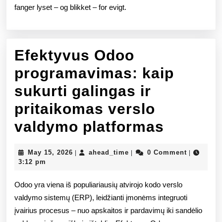
fanger lyset – og blikket – for evigt.
Efektyvus Odoo
programavimas: kaip
sukurti galingas ir
pritaikomas verslo
Efekty
valdymo platformas
Odoo
May
ahead_time
May 15, 2026
ahead_time
0 Comment
|
|
|
progra
15,
3:12 pm
2026
kaip
Odoo yra viena iš populiariausių atvirojo kodo verslo
sukurti
valdymo sistemų (ERP), leidžianti įmonėms integruoti
įvairius procesus – nuo apskaitos ir pardavimų iki sandėlio
galinga