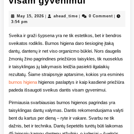
Tobulos
visam gyvenimui
burnos
May
ahead_time
May 15, 2026
ahead_time
0 Comment
|
|
|
higienos
15,
3:54 pm
2026
paslaptys:
Sveika ir graži šypsena yra ne tik estetikos, bet ir bendros
kaip
sveikatos rodiklis. Burnos higiena daro tiesioginę įtaką
dantų, dantenų ir net viso organizmo būklei. Nors daugelis
kasdienė
žmonių žino pagrindines priežiūros taisykles, tik nuoseklus
priežiūra
ir taisyklingas jų laikymasis leidžia pasiekti ilgalaikių
padeda
rezultatų. Šiame straipsnyje aptarsime, kokios yra esminės
burnos higiena
higienos paslaptys ir kaip kasdienė priežiūra
išsaugoti
padeda išsaugoti sveikus dantis visam gyvenimui.
sveiką
Pirmiausia svarbiausias burnos higienos pagrindas yra
ir
taisyklingas dantų valymas. Dantis rekomenduojama valyti
spindinčią
bent du kartus per dieną – ryte ir vakare. Svarbu ne tik
dažnis, bet ir technika. Dantų šepetėlis turėtų būti laikomas
šypseną
45 laipsnių kampu dantenų atžvilgiu, o judesiai – švelnūs,