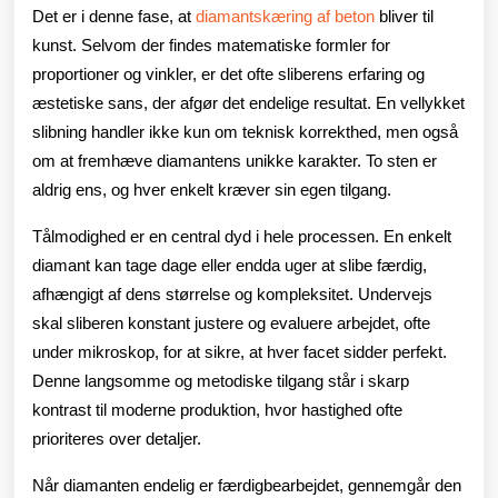
Det er i denne fase, at
diamantskæring af beton
bliver til
kunst. Selvom der findes matematiske formler for
proportioner og vinkler, er det ofte sliberens erfaring og
æstetiske sans, der afgør det endelige resultat. En vellykket
slibning handler ikke kun om teknisk korrekthed, men også
om at fremhæve diamantens unikke karakter. To sten er
aldrig ens, og hver enkelt kræver sin egen tilgang.
Tålmodighed er en central dyd i hele processen. En enkelt
diamant kan tage dage eller endda uger at slibe færdig,
afhængigt af dens størrelse og kompleksitet. Undervejs
skal sliberen konstant justere og evaluere arbejdet, ofte
under mikroskop, for at sikre, at hver facet sidder perfekt.
Denne langsomme og metodiske tilgang står i skarp
kontrast til moderne produktion, hvor hastighed ofte
prioriteres over detaljer.
Når diamanten endelig er færdigbearbejdet, gennemgår den