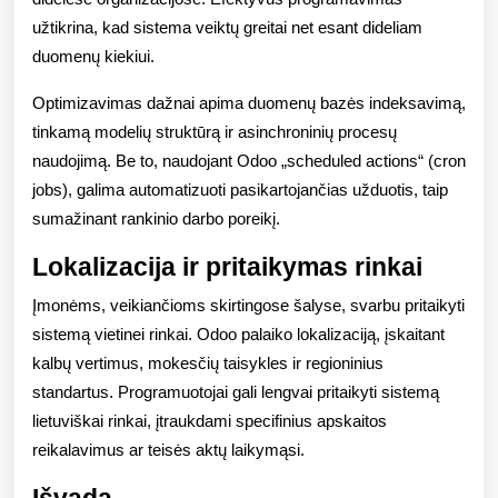
užtikrina, kad sistema veiktų greitai net esant dideliam
duomenų kiekiui.
Optimizavimas dažnai apima duomenų bazės indeksavimą,
tinkamą modelių struktūrą ir asinchroninių procesų
naudojimą. Be to, naudojant Odoo „scheduled actions“ (cron
jobs), galima automatizuoti pasikartojančias užduotis, taip
sumažinant rankinio darbo poreikį.
Lokalizacija ir pritaikymas rinkai
Įmonėms, veikiančioms skirtingose šalyse, svarbu pritaikyti
sistemą vietinei rinkai. Odoo palaiko lokalizaciją, įskaitant
kalbų vertimus, mokesčių taisykles ir regioninius
standartus. Programuotojai gali lengvai pritaikyti sistemą
lietuviškai rinkai, įtraukdami specifinius apskaitos
reikalavimus ar teisės aktų laikymąsi.