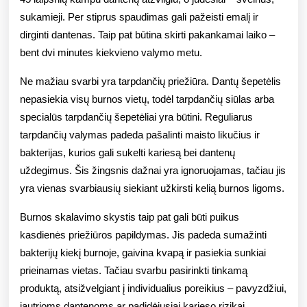
visam
sukamieji. Per stiprus spaudimas gali pažeisti emalį ir
gyvenimui
dirginti dantenas. Taip pat būtina skirti pakankamai laiko –
bent dvi minutes kiekvieno valymo metu.
Ne mažiau svarbi yra tarpdančių priežiūra. Dantų šepetėlis
nepasiekia visų burnos vietų, todėl tarpdančių siūlas arba
specialūs tarpdančių šepetėliai yra būtini. Reguliarus
tarpdančių valymas padeda pašalinti maisto likučius ir
bakterijas, kurios gali sukelti kariesą bei dantenų
uždegimus. Šis žingsnis dažnai yra ignoruojamas, tačiau jis
yra vienas svarbiausių siekiant užkirsti kelią burnos ligoms.
Burnos skalavimo skystis taip pat gali būti puikus
kasdienės priežiūros papildymas. Jis padeda sumažinti
bakterijų kiekį burnoje, gaivina kvapą ir pasiekia sunkiai
prieinamas vietas. Tačiau svarbu pasirinkti tinkamą
produktą, atsižvelgiant į individualius poreikius – pavyzdžiui,
jautrioms dantenoms ar padidėjusiai karieso rizikai.