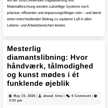
Mit der fortschreitenden Digitalisierung und
Materialforschung werden zukünftige Systeme noch
präziser, effizienter und anpassungsfähiger sein – und damit
einen entscheidenden Beitrag zu sauberer Luft in allen
Lebens- und Arbeitsbereichen leisten.
Mesterlig
diamantslibning: Hvor
håndværk, tålmodighed
og kunst mødes i ét
Mesterlig
funklende øjeblik
diamantsli
May
ahead_time
May 15, 2026
ahead_time
0 Comment
|
|
|
Hvor
15,
3:53 pm
2026