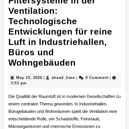
Filtersysteme in der
Ventilation:
Technologische
Entwicklungen für reine
Luft in Industriehallen,
Büros und
Fortschrittl
Wohngebäuden
Filtersyste
May
ahead_time
May 15, 2026
ahead_time
0 Comment
|
|
|
in
15,
3:53 pm
2026
der
Die Qualität der Raumluft ist in modernen Gesellschaften zu
Ventilation:
einem zentralen Thema geworden. In Industriehallen,
Bürogebäuden und Wohnräumen spielt die Ventilation eine
Technologi
entscheidende Rolle, um Schadstoffe, Feinstaub,
Entwicklun
Mikroorganismen und chemische Emissionen zu