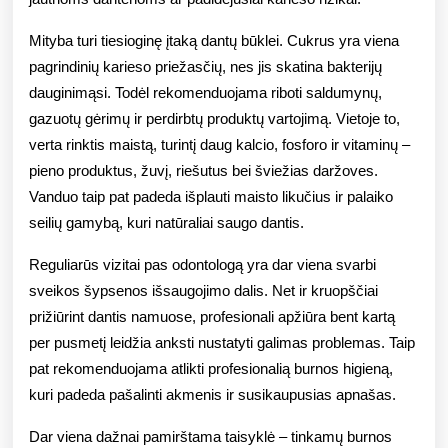
Mityba turi tiesioginę įtaką dantų būklei. Cukrus yra viena
pagrindinių karieso priežasčių, nes jis skatina bakterijų
dauginimąsi. Todėl rekomenduojama riboti saldumynų,
gazuotų gėrimų ir perdirbtų produktų vartojimą. Vietoje to,
verta rinktis maistą, turintį daug kalcio, fosforo ir vitaminų –
pieno produktus, žuvį, riešutus bei šviežias daržoves.
Vanduo taip pat padeda išplauti maisto likučius ir palaiko
seilių gamybą, kuri natūraliai saugo dantis.
Reguliarūs vizitai pas odontologą yra dar viena svarbi
sveikos šypsenos išsaugojimo dalis. Net ir kruopščiai
prižiūrint dantis namuose, profesionali apžiūra bent kartą
per pusmetį leidžia anksti nustatyti galimas problemas. Taip
pat rekomenduojama atlikti profesionalią burnos higieną,
kuri padeda pašalinti akmenis ir susikaupusias apnašas.
Dar viena dažnai pamirštama taisyklė – tinkamų burnos