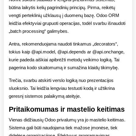
būtina laikytis kelių pagrindinių principų. Pirma, reikėtų
vengti perteklinių užklausų į duomenų bazę. Odoo ORM
leidžia efektyviai grupuoti operacijas, todėl svarbu išnaudoti
„batch processing“ galimybes.
Antra, rekomenduojama naudoti tinkamus „decorators“,
tokius kaip @api.model, @api.depends ar @api.onchange,
kurie padeda aiškiai apibrėžti metodų veikimo logiką. Tai
pagerina kodo skaitomumą ir sumažina klaidų tikimybę.
Trečia, svarbu atskirti verslo logiką nuo prezentacijos
sluoksnio. Tai leidžia lengviau testuoti kodą ir užtikrina
geresnį sistemos palaikymą ateityje.
Pritaikomumas ir mastelio keitimas
Vienas didžiausių Odoo privalumų yra jo mastelio keitimas.
Sistema gali būti naudojama tiek mažose įmonėse, tiek
didelėse organizacijose. Efektyvus programavimas