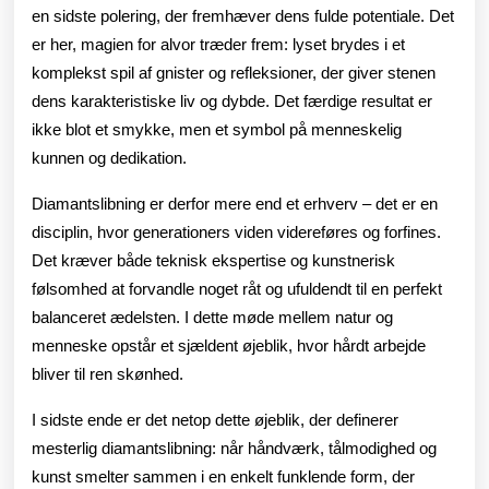
en sidste polering, der fremhæver dens fulde potentiale. Det
er her, magien for alvor træder frem: lyset brydes i et
komplekst spil af gnister og refleksioner, der giver stenen
dens karakteristiske liv og dybde. Det færdige resultat er
ikke blot et smykke, men et symbol på menneskelig
kunnen og dedikation.
Diamantslibning er derfor mere end et erhverv – det er en
disciplin, hvor generationers viden videreføres og forfines.
Det kræver både teknisk ekspertise og kunstnerisk
følsomhed at forvandle noget råt og ufuldendt til en perfekt
balanceret ædelsten. I dette møde mellem natur og
menneske opstår et sjældent øjeblik, hvor hårdt arbejde
bliver til ren skønhed.
I sidste ende er det netop dette øjeblik, der definerer
mesterlig diamantslibning: når håndværk, tålmodighed og
kunst smelter sammen i en enkelt funklende form, der