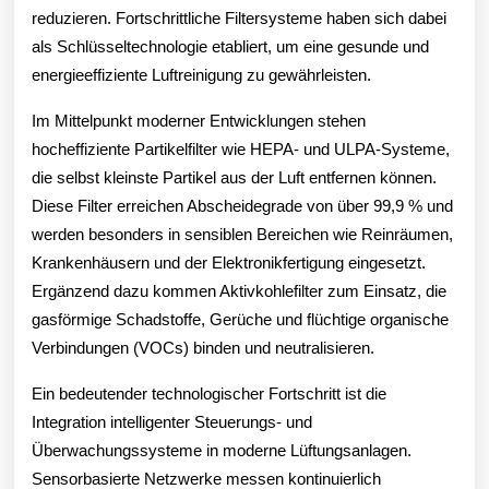
für
reduzieren. Fortschrittliche Filtersysteme haben sich dabei
als Schlüsseltechnologie etabliert, um eine gesunde und
reine
energieeffiziente Luftreinigung zu gewährleisten.
Luft
Im Mittelpunkt moderner Entwicklungen stehen
in
hocheffiziente Partikelfilter wie HEPA- und ULPA-Systeme,
Industriehal
die selbst kleinste Partikel aus der Luft entfernen können.
Diese Filter erreichen Abscheidegrade von über 99,9 % und
Büros
werden besonders in sensiblen Bereichen wie Reinräumen,
und
Krankenhäusern und der Elektronikfertigung eingesetzt.
Wohngebäu
Ergänzend dazu kommen Aktivkohlefilter zum Einsatz, die
gasförmige Schadstoffe, Gerüche und flüchtige organische
Verbindungen (VOCs) binden und neutralisieren.
Ein bedeutender technologischer Fortschritt ist die
Integration intelligenter Steuerungs- und
Überwachungssysteme in moderne Lüftungsanlagen.
Sensorbasierte Netzwerke messen kontinuierlich