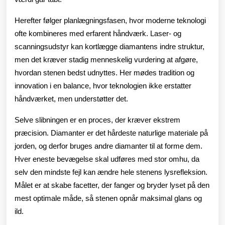
Herefter følger planlægningsfasen, hvor moderne teknologi
ofte kombineres med erfarent håndværk. Laser- og
scanningsudstyr kan kortlægge diamantens indre struktur,
men det kræver stadig menneskelig vurdering at afgøre,
hvordan stenen bedst udnyttes. Her mødes tradition og
innovation i en balance, hvor teknologien ikke erstatter
håndværket, men understøtter det.
Selve slibningen er en proces, der kræver ekstrem
præcision. Diamanter er det hårdeste naturlige materiale på
jorden, og derfor bruges andre diamanter til at forme dem.
Hver eneste bevægelse skal udføres med stor omhu, da
selv den mindste fejl kan ændre hele stenens lysrefleksion.
Målet er at skabe facetter, der fanger og bryder lyset på den
mest optimale måde, så stenen opnår maksimal glans og
ild.