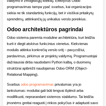
valdymo ir žmogiškųjų išteklių. Efektyvus Odoo
ir
programavimas tampa ypač svarbus, kai organizacijos
pritaik
siekia ne tik standartinių funkcijų, bet ir visiškai pritaikytų
sprendimų, atitinkančių jų unikalius verslo poreikius.
verslo
Odoo architektūros pagrindai
valdym
Odoo sistema paremta moduline architektūra, kuri leidžia
platfor
kurti ir diegti atskirus funkcinius vienetus. Kiekvienas
modulis atitinka konkrečią verslo sritį – pavyzdžiui,
pardavimus, pirkimus ar projektų valdymą. Programuotojai
dažniausiai dirba naudodami Python kalbą, o duomenų
struktūrai apibrėžti naudojamas Odoo ORM (Object-
Relational Mapping).
Svarbus
odoo programavimas
privalumas yra jo
lankstumas: moduliai gali būti lengvai išplėsti arba
modifikuoti, neprarandant sistemos stabilumo. Tai leidžia
įmonėms greitai reaguoti į rinkos pokyčius ir adaptuoti savo