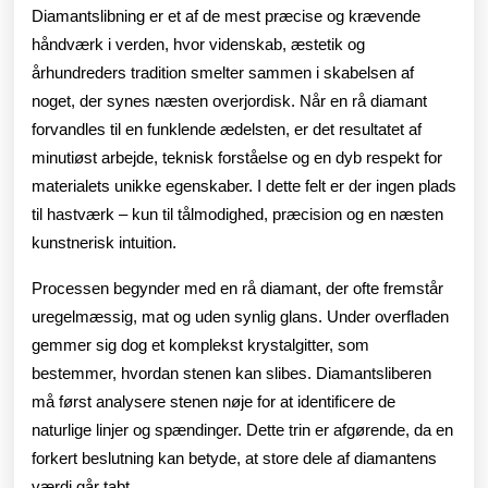
håndværk
Diamantslibning er et af de mest præcise og krævende
tålmodigh
håndværk i verden, hvor videnskab, æstetik og
århundreders tradition smelter sammen i skabelsen af
og
noget, der synes næsten overjordisk. Når en rå diamant
kunst
forvandles til en funklende ædelsten, er det resultatet af
mødes
minutiøst arbejde, teknisk forståelse og en dyb respekt for
materialets unikke egenskaber. I dette felt er der ingen plads
i
til hastværk – kun til tålmodighed, præcision og en næsten
ét
kunstnerisk intuition.
funklende
Processen begynder med en rå diamant, der ofte fremstår
øjeblik
uregelmæssig, mat og uden synlig glans. Under overfladen
gemmer sig dog et komplekst krystalgitter, som
bestemmer, hvordan stenen kan slibes. Diamantsliberen
må først analysere stenen nøje for at identificere de
naturlige linjer og spændinger. Dette trin er afgørende, da en
forkert beslutning kan betyde, at store dele af diamantens
værdi går tabt.