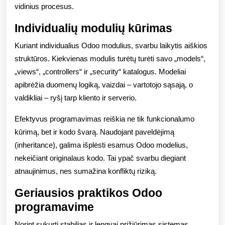
vidinius procesus.
Individualių modulių kūrimas
Kuriant individualius Odoo modulius, svarbu laikytis aiškios
struktūros. Kiekvienas modulis turėtų turėti savo „models“,
„views“, „controllers“ ir „security“ katalogus. Modeliai
apibrėžia duomenų logiką, vaizdai – vartotojo sąsają, o
valdikliai – ryšį tarp kliento ir serverio.
Efektyvus programavimas reiškia ne tik funkcionalumo
kūrimą, bet ir kodo švarą. Naudojant paveldėjimą
(inheritance), galima išplėsti esamus Odoo modelius,
nekeičiant originalaus kodo. Tai ypač svarbu diegiant
atnaujinimus, nes sumažina konfliktų riziką.
Geriausios praktikos Odoo
programavime
Norint sukurti stabilias ir lengvai prižiūrimas sistemas,