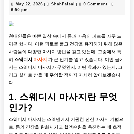
May
ShahFaisal
May 22, 2026
ShahFaisal
0 Comment
|
|
|
스
22,
6:50 pm
2026
에
서
현대인들은 바쁜 일상 속에서 몸과 마음의 피로를 자주 느
찾
끼곤 합니다. 이런 피로를 풀고 건강을 유지하기 위해 많은
는
사람들이 다양한 마사지 방법을 찾고 있는데, 그중에서 특
히
스웨디시
마사지
가 큰 인기를 얻고 있습니다. 이번 글에
지
서는 스웨디시 마사지가 무엇인지, 어떤 효과가 있는지, 그
역
리고 실제로 받을 때 주의할 점까지 자세히 알아보겠습니
다.
별
마
1. 스웨디시 마사지란 무엇
사
인가?
지
스웨디시 마사지는 스웨덴에서 기원한 전신 마사지 기법으
샵
로, 몸의 긴장을 완화시키고 혈액순환을 촉진하는 데 초점