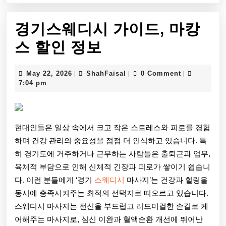
경기스웨디시 가이드, 마캉
경
스 할인 정보
기
May
ShahFaisal
May 22, 2026
ShahFaisal
0 Comment
|
|
|
스
22,
7:04 pm
2026
웨
디
현대인들은 일상 속에서 크고 작은 스트레스와 피로를 경험
시
하며 건강 관리의 중요성을 점점 더 인식하고 있습니다. 특
가
히 경기도에 거주하거나 근무하는 사람들은 출퇴근과 업무,
육체적 부담으로 인해 신체적 긴장과 피로가 쌓이기 쉽습니
이
다. 이런 분들에게 ‘경기
스웨디시
마사지’는 건강과 힐링을
드,
동시에 충족시켜주는 최적의 선택지로 떠오르고 있습니다.
스웨디시 마사지는 전신을 부드럽고 리드미컬한 손길로 케
마
어해주는 마사지로, 심신 이완과 혈액순환 개선에 뛰어난