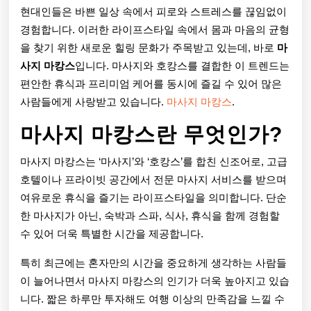
캉
현대인들은 바쁜 일상 속에서 피로와 스트레스를 끊임없이
스,
경험합니다. 이러한 라이프스타일 속에서 몸과 마음의 균형
완
을 찾기 위한 새로운 힐링 문화가 주목받고 있는데, 바로
마
사지 마캉스
입니다. 마사지와 호캉스를 결합한 이 트렌드는
벽
편안한 휴식과 프리미엄 케어를 동시에 즐길 수 있어 많은
한
사람들에게 사랑받고 있습니다.
마사지 마캉스
.
힐
마사지 마캉스란 무엇인가?
링
마사지 마캉스는 ‘마사지’와 ‘호캉스’를 합친 신조어로, 고급
을
호텔이나 프라이빗 공간에서 전문 마사지 서비스를 받으며
위
여유로운 휴식을 즐기는 라이프스타일을 의미합니다. 단순
한 마사지가 아닌, 숙박과 스파, 식사, 휴식을 함께 경험할
한
수 있어 더욱 특별한 시간을 제공합니다.
특
특히 최근에는 혼자만의 시간을 중요하게 생각하는 사람들
별
이 늘어나면서 마사지 마캉스의 인기가 더욱 높아지고 있습
한
니다. 짧은 하루만 투자해도 여행 이상의 만족감을 느낄 수