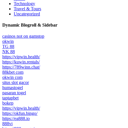
Technology
Travel & Tours
Uncategorized
Dynamic Blogroll & Sidebar
casinos not on gamstop
okwin
TG 88
NK 88
https://vipwin.health/
https://kuwin.rentals/
https://789winn.chat/
88kbet com
okwin com
situs slot gacor
humastogel
pasaran togel
taptapbet
bokep
https://vipwin.health/
https://okfun.bingo/
https://ea888.io
888vi