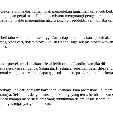
ekerja online dari rumah tidak memerlukan tunjangan kerja, cuti berba
n tunjangan perjalanan. Hal ini membantu mengurangi pengeluaran untu
ena itu, waktu menganggur atau waktu non-produktif yang dihabiskan 
emberi tahu Anda hal itu, sehingga Anda dapat memutuskan apakah ak
yang Anda cari, dalam proyek khusus Anda. Juga selama proses wawanc
ncer.
ar proyek tersebut akan selesai lebih cepat dibandingkan jika dilakuk
elesaikan semuanya. Selain itu, Freelancer sebagian besar dibayar un
rnal yang biasanya mendapat gaji bulanan terlepas dari jumlah pekerj
gai ide dari beragam bakat dan keahlian. Para profesional ini memil
ya. Selain itu, dengan lanskap teknologi yang terus berubah, akan sela
 tidak mampu menarik talenta yang dibutuhkan dalam kasus seperti it
n tugas-tugas yang dibutuhkan.