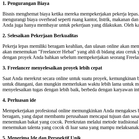
1. Pengurangan Biaya
Bisnis menghemat biaya ketika mereka mempekerjakan pekerja lepas. B
mengurangi biaya overhead seperti ruang kantor, listrik, makanan da
Anda juga hanya membayar untuk pekerjaan yang dilakukan. Oleh kar
2. Selesaikan Pekerjaan Berkualitas
Pekerja lepas memiliki beragam keahlian, dan ulasan online akan m
akan menemukan "Freelancer Hebat" yang ahli di bidang atau ceruk 
dengan proyek Anda bahkan sebelum mempekerjakan seorang Freela
3. Freelancer menyelesaikan proyek lebih cepat
Saat Anda merekrut secara online untuk suatu proyek, kemungkinan bes
untuk ditangani, dan mungkin memerlukan waktu lebih lama untuk meny
menyelesaikan tugas dengan lebih baik, berbeda dengan karyawan inte
4. Perluasan ide
Mempekerjakan profesional online memungkinkan Anda mengakses berba
beragam, yang dapat membantu perusahaan mencapai tujuan dan sasarann
menemukan bakat yang cocok. Perekrutan melalui metode tradisional
menemukan talenta yang cocok di luar sana yang mampu melaksanaka
5. Menerima Ide dan Perspektif Unik