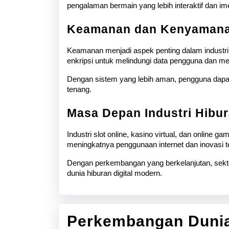
pengalaman bermain yang lebih interaktif dan ime
Keamanan dan Kenyaman
Keamanan menjadi aspek penting dalam industri 
enkripsi untuk melindungi data pengguna dan me
Dengan sistem yang lebih aman, pengguna dapat 
tenang.
Masa Depan Industri Hibur
Industri slot online, kasino virtual, dan online 
meningkatnya penggunaan internet dan inovasi t
Dengan perkembangan yang berkelanjutan, sektor
dunia hiburan digital modern.
Perkembangan Dunia 