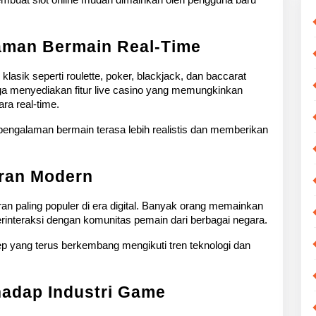
mbuat slot online mudah dimainkan oleh pengguna baru 
aman Bermain Real-Time
asik seperti roulette, poker, blackjack, dan baccarat 
uga menyediakan fitur live casino yang memungkinkan 
ra real-time.
pengalaman bermain terasa lebih realistis dan memberikan 
ran Modern
an paling populer di era digital. Banyak orang memainkan 
erinteraksi dengan komunitas pemain dari berbagai negara.
 yang terus berkembang mengikuti tren teknologi dan 
adap Industri Game