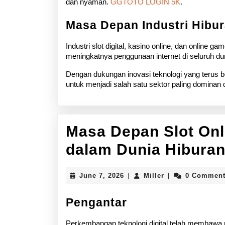
GGTOTO LOGIN 5K
.
dan nyaman.
Masa Depan Industri Hibur
Industri slot digital, kasino online, dan online g
meningkatnya penggunaan internet di seluruh du
Dengan dukungan inovasi teknologi yang terus ber
untuk menjadi salah satu sektor paling dominan
Masa Depan Slot Onli
dalam Dunia Hibura
June
Miller
June 7, 2026
Miller
0 Commen
|
|
7,
2026
Pengantar
Perkembangan teknologi digital telah membawa p