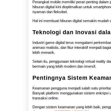
Perangkat mobile memiliki peran penting dalam 
hiburan digital kini dioptimalkan untuk smartph
nyaman dan fleksibel.
Hal ini membuat hiburan digital semakin mudah 
Teknologi dan Inovasi da
Industri game digital terus mengalami perkembanga
animasi realistis, dan fitur interaktif menjadi 
lebih menarik.
Selain itu, penggunaan teknologi virtual realit
bermain yang lebih modern dan imersif.
Pentingnya Sistem Keaman
Keamanan pengguna menjadi salah satu prioritas 
Banyak platform menggunakan sistem enkripsi 
transaksi online.
Dengan sistem keamanan yang lebih baik, penggu