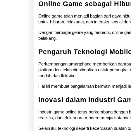
Online Game sebagai Hibu
Online game telah menjadi bagian dari gaya hid
untuk hiburan, relaksasi, dan interaksi sosial de
Dengan berbagai genre yang tersedia, online gam
belakang.
Pengaruh Teknologi Mobil
Perkembangan smartphone memberikan dampak b
platform kini telah dioptimalkan untuk perangka
mudah dan fleksibel.
Hal ini membuat pengalaman bermain menjadi l
Inovasi dalam Industri Gam
Industri game online terus berkembang dengan berb
realistis, dan efek suara modern menjadi stand
Selain itu, teknologi seperti kecerdasan buatan d