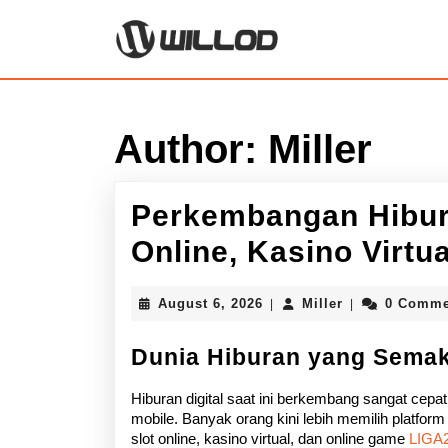
Skip
to
content
Skip
to
content
Author:
Miller
Perkembangan Hibura
Online, Kasino Virtua
August
Miller
August 6, 2026
Miller
0 Comme
|
|
6,
2026
Dunia Hiburan yang Semaki
Hiburan digital saat ini berkembang sangat cepat
mobile. Banyak orang kini lebih memilih platform
slot online, kasino virtual, dan online game 
LIGA