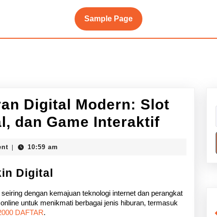
Sample Page
n Digital Modern: Slot
Perkem
l, dan Game Interaktif
Hibura
nt
10:59 am
|
Digital
Modern
n Digital
Slot
 seiring dengan kemajuan teknologi internet dan perangkat 
 online untuk menikmati berbagai jenis hiburan, termasuk 
Online,
2000 DAFTAR
.