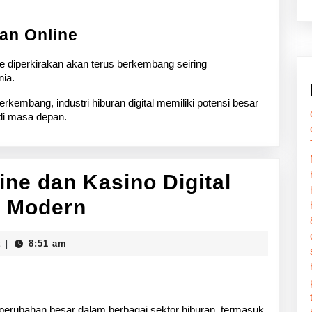
an Online
ame diperkirakan akan terus berkembang seiring 
nia.
kembang, industri hiburan digital memiliki potensi besar 
 di masa depan.
ne dan Kasino Digital
Masa
n Modern
Depan
t
8:51 am
|
Slot
Online
dan
erubahan besar dalam berbagai sektor hiburan, termasuk 