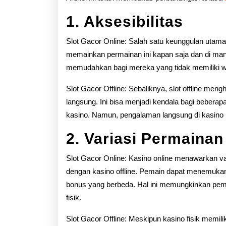
Offline
1. Aksesibilitas
Slot Gacor Online: Salah satu keunggulan utama 
memainkan permainan ini kapan saja dan di mana
memudahkan bagi mereka yang tidak memiliki wak
Slot Gacor Offline: Sebaliknya, slot offline me
langsung. Ini bisa menjadi kendala bagi beberapa
kasino. Namun, pengalaman langsung di kasino bi
2. Variasi Permainan
Slot Gacor Online: Kasino online menawarkan va
dengan kasino offline. Pemain dapat menemukan 
bonus yang berbeda. Hal ini memungkinkan pem
fisik.
Slot Gacor Offline: Meskipun kasino fisik memili