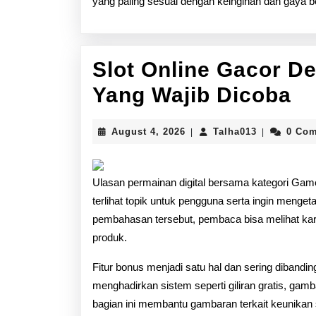
yang paling sesuai dengan keinginan dan gaya 
Slot Online Gacor D
Sl
Yang Wajib Dicoba
On
August
Talha013
August 4, 2026
Talha013
0 Co
|
|
G
4,
2026
D
Ulasan permainan digital bersama kategori Game
Ja
terlihat topik untuk pengguna serta ingin menge
Me
pembahasan tersebut, pembaca bisa melihat karak
produk.
Y
Wa
Fitur bonus menjadi satu hal dan sering diband
menghadirkan sistem seperti giliran gratis, gam
Di
bagian ini membantu gambaran terkait keunikan