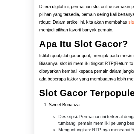
Di era digital ini, permainan slot online semaki
pilihan yang tersedia, pemain sering kali berta
rdquo; Dalam artikel ini, kita akan membahas
sit
menjadi pilihan favorit banyak pemain.
Apa Itu Slot Gacor?
Istilah quot;slot gacor quot; merujuk pada mes
Biasanya, slot ini memiliki tingkat RTP(Return t
dibayarkan kembali kepada pemain dalam jangka
ada beberapa faktor yang membuatnya lebih me
Slot Gacor Terpopule
Sweet Bonanza
Deskripsi: Permainan ini terkenal deng
tumbang, pemain memiliki peluang be
Menguntungkan: RTP-nya mencapai 96,