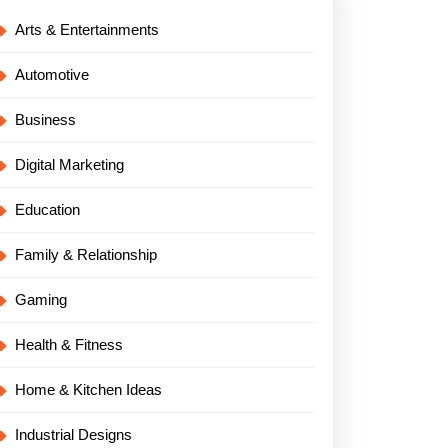
Arts & Entertainments
Automotive
Business
Digital Marketing
Education
Family & Relationship
Gaming
Health & Fitness
Home & Kitchen Ideas
Industrial Designs