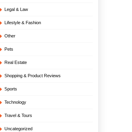
Legal & Law
Lifestyle & Fashion
Other
Pets
Real Estate
Shopping & Product Reviews
Sports
Technology
Travel & Tours
Uncategorized