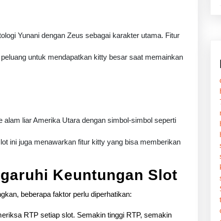
tologi Yunani dengan Zeus sebagai karakter utama. Fitur
 peluang untuk mendapatkan kitty besar saat memainkan
 alam liar Amerika Utara dengan simbol-simbol seperti
t ini juga menawarkan fitur kitty yang bisa memberikan
garuhi Keuntungan Slot
gkan, beberapa faktor perlu diperhatikan:
eriksa RTP setiap slot. Semakin tinggi RTP, semakin