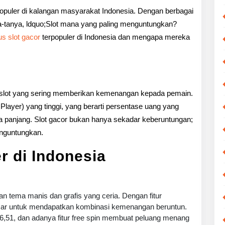
Indonesia:
n populer di kalangan masyarakat Indonesia. Dengan berbagai
nya-tanya, ldquo;Slot mana yang paling menguntungkan?
Mana
us slot gacor
terpopuler di Indonesia dan mengapa mereka
Yang
Paling
Menguntungkan?
in slot yang sering memberikan kemenangan kepada pemain.
o Player) yang tinggi, yang berarti persentase uang yang
 panjang. Slot gacor bukan hanya sekadar keberuntungan;
nguntungkan.
r di Indonesia
an tema manis dan grafis yang ceria. Dengan fitur
sar untuk mendapatkan kombinasi kemenangan beruntun.
51, dan adanya fitur free spin membuat peluang menang