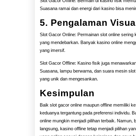
Slot Gacor Offline: Bermain di kasino fisik mem
Suasana ramai dan energi dari kasino bisa men
5. Pengalaman Visua
Slot Gacor Online: Permainan slot online sering 
yang mendebarkan. Banyak kasino online meng
yang imersif.
Slot Gacor Offline: Kasino fisik juga menawark
Suasana, lampu berwarna, dan suara mesin slo
yang unik dan mengesankan.
Kesimpulan
Baik slot gacor online maupun offline memiliki 
keduanya tergantung pada preferensi individu. 
online mungkin menjadi pilihan terbaik. Namun, 
langsung, kasino offline tetap menjadi pilihan 