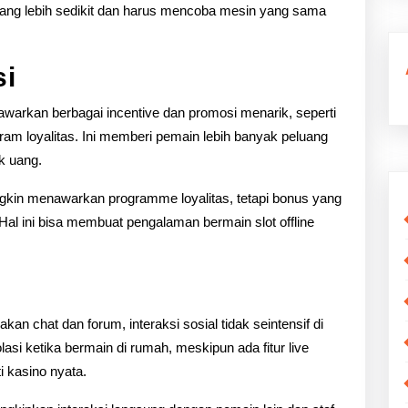
ang lebih sedikit dan harus mencoba mesin yang sama
si
nawarkan berbagai incentive dan promosi menarik, seperti
gram loyalitas. Ini memberi pemain lebih banyak peluang
k uang.
 mungkin menawarkan programme loyalitas, tetapi bonus yang
 Hal ini bisa membuat pengalaman bermain slot offline
an chat dan forum, interaksi sosial tidak seintensif di
lasi ketika bermain di rumah, meskipun ada fitur live
 kasino nyata.