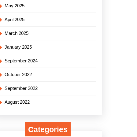
May 2025
April 2025
March 2025
January 2025
September 2024
October 2022
September 2022
August 2022
Categories