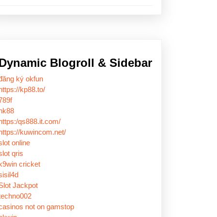
Dynamic Blogroll & Sidebar
đăng ký okfun
https://kp88.to/
789f
nk88
https:/qs888.it.com/
https://kuwincom.net/
slot online
slot qris
k9win cricket
sisil4d
Slot Jackpot
techno002
casinos not on gamstop