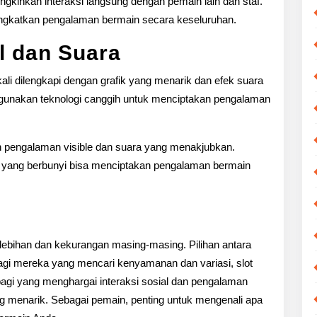
ungkinkan interaksi langsung dengan pemain lain dan staf.
ingkatkan pengalaman bermain secara keseluruhan.
l dan Suara
kali dilengkapi dengan grafik yang menarik dan efek suara
gunakan teknologi canggih untuk menciptakan pengalaman
an pengalaman visible dan suara yang menakjubkan.
t yang berbunyi bisa menciptakan pengalaman bermain
kelebihan dan kekurangan masing-masing. Pilihan antara
Bagi mereka yang mencari kenyamanan dan variasi, slot
bagi yang menghargai interaksi sosial dan pengalaman
yang menarik. Sebagai pemain, penting untuk mengenali apa