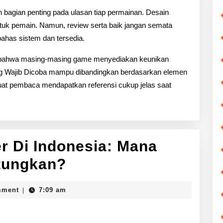
 bagian penting pada ulasan tiap permainan. Desain
uk pemain. Namun, review serta baik jangan semata
ahas sistem dan tersedia.
an bahwa masing-masing game menyediakan keunikan
ang Wajib Dicoba mampu dibandingkan berdasarkan elemen
mbuat pembaca mendapatkan referensi cukup jelas saat
r Di Indonesia: Mana
Slot
tungkan?
Gacor
mment
7:09 am
|
Terpopuler
Di