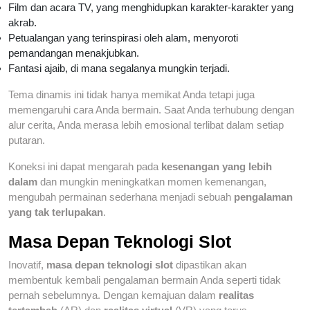
Film dan acara TV, yang menghidupkan karakter-karakter yang
akrab.
Petualangan yang terinspirasi oleh alam, menyoroti
pemandangan menakjubkan.
Fantasi ajaib, di mana segalanya mungkin terjadi.
Tema dinamis ini tidak hanya memikat Anda tetapi juga
memengaruhi cara Anda bermain. Saat Anda terhubung dengan
alur cerita, Anda merasa lebih emosional terlibat dalam setiap
putaran.
Koneksi ini dapat mengarah pada
kesenangan yang lebih
dalam
dan mungkin meningkatkan momen kemenangan,
mengubah permainan sederhana menjadi sebuah
pengalaman
yang tak terlupakan
.
Masa Depan Teknologi Slot
Inovatif,
masa depan teknologi slot
dipastikan akan
membentuk kembali pengalaman bermain Anda seperti tidak
pernah sebelumnya. Dengan kemajuan dalam
realitas