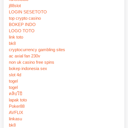
j88slot
LOGIN SESETOTO
top crypto casino
BOKEP INDO
LOGO TOTO
link toto
bk8
cryptocurrency gambling sites
ac axial fan 230v
non uk casino free spins
bokep indonesia sex
slot 4d
togel
togel
คลิปโป๊
lapak toto
Poker88
AVFLIX
linkasu
bk8