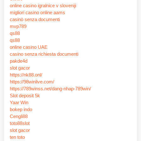
online casino igralnice v sloveniji
migliori casino online aams
casinò senza documenti
mvp789
qs88
qs88
online casino UAE
casino senza richiesta documenti
pakde4d
slot gacor
https://nk88.onl/
https://98winlive.com/
https://789winss.net/dang-nhap-789win/
Slot deposit 5k
Yaar Win
bokep indo
Cengli88
toto88slot
slot gacor
ten toto