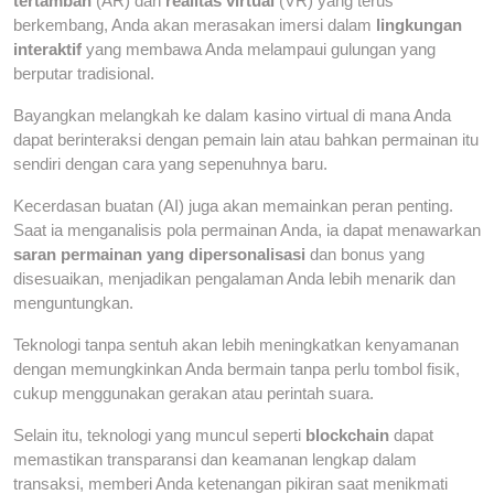
tertambah
(AR) dan
realitas virtual
(VR) yang terus
berkembang, Anda akan merasakan imersi dalam
lingkungan
interaktif
yang membawa Anda melampaui gulungan yang
berputar tradisional.
Bayangkan melangkah ke dalam kasino virtual di mana Anda
dapat berinteraksi dengan pemain lain atau bahkan permainan itu
sendiri dengan cara yang sepenuhnya baru.
Kecerdasan buatan (AI) juga akan memainkan peran penting.
Saat ia menganalisis pola permainan Anda, ia dapat menawarkan
saran permainan yang dipersonalisasi
dan bonus yang
disesuaikan, menjadikan pengalaman Anda lebih menarik dan
menguntungkan.
Teknologi tanpa sentuh akan lebih meningkatkan kenyamanan
dengan memungkinkan Anda bermain tanpa perlu tombol fisik,
cukup menggunakan gerakan atau perintah suara.
Selain itu, teknologi yang muncul seperti
blockchain
dapat
memastikan transparansi dan keamanan lengkap dalam
transaksi, memberi Anda ketenangan pikiran saat menikmati