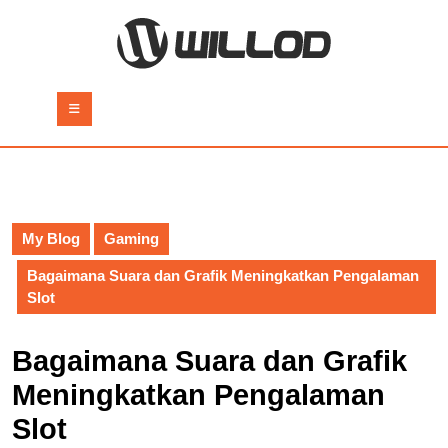
Skip
to
content
Skip
to
Open
content
Button
My Blog
Gaming
Bagaimana Suara dan Grafik Meningkatkan Pengalaman
Slot
Bagaimana Suara dan Grafik
Meningkatkan Pengalaman
Slot