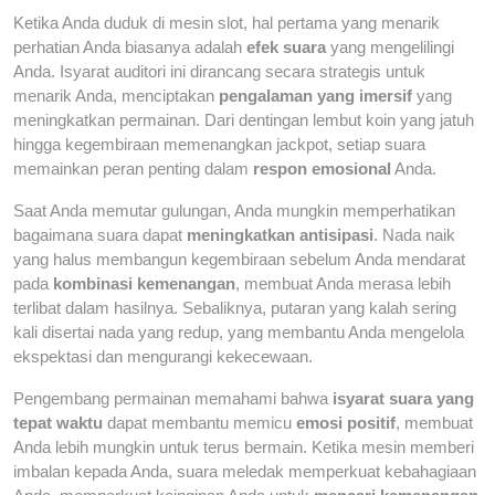
Ketika Anda duduk di mesin slot, hal pertama yang menarik
perhatian Anda biasanya adalah
efek suara
yang mengelilingi
Anda. Isyarat auditori ini dirancang secara strategis untuk
menarik Anda, menciptakan
pengalaman yang imersif
yang
meningkatkan permainan. Dari dentingan lembut koin yang jatuh
hingga kegembiraan memenangkan jackpot, setiap suara
memainkan peran penting dalam
respon emosional
Anda.
Saat Anda memutar gulungan, Anda mungkin memperhatikan
bagaimana suara dapat
meningkatkan antisipasi
. Nada naik
yang halus membangun kegembiraan sebelum Anda mendarat
pada
kombinasi kemenangan
, membuat Anda merasa lebih
terlibat dalam hasilnya. Sebaliknya, putaran yang kalah sering
kali disertai nada yang redup, yang membantu Anda mengelola
ekspektasi dan mengurangi kekecewaan.
Pengembang permainan memahami bahwa
isyarat suara yang
tepat waktu
dapat membantu memicu
emosi positif
, membuat
Anda lebih mungkin untuk terus bermain. Ketika mesin memberi
imbalan kepada Anda, suara meledak memperkuat kebahagiaan