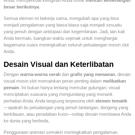
Anda, memperkuat keinginan Anda untuk
mencari kemenangan
besar berikutnya
.
Semua elemen ini bekerja sama, mengubah apa yang bisa
menjadi pengalaman yang biasa-biasa saja menjadi sesuatu
yang penuh dengan antisipasi dan kegembiraan. Jadi, lain kali
Anda bermain, luangkan waktu sejenak untuk menghargai
bagaimana suara meningkatkan seluruh petualangan mesin slot
Anda.
Desain Visual dan Keterlibatan
Dengan
warna-warna cerah
dan
grafis yang menawan
, desain
visual mesin slot memainkan peran penting dalam
melibatkan
pemain
. Ini bukan hanya tentang memutar gulungan; visual
menciptakan suasana yang mengundang yang menarik
perhatian Anda. Anda langsung terpesona oleh
elemen tematik
—apakah itu petualangan yang penuh tantangan, dongeng yang
berkilauan, atau peradaban kuno—setiap desain membawa Anda
ke dunia yang berbeda.
Penggunaan animasi semakin meningkatkan pengalaman.