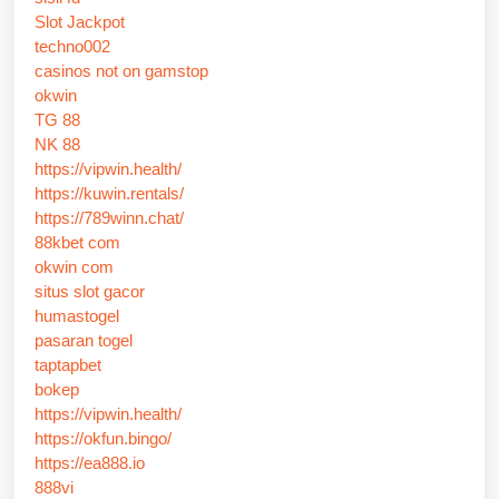
Slot Jackpot
techno002
casinos not on gamstop
okwin
TG 88
NK 88
https://vipwin.health/
https://kuwin.rentals/
https://789winn.chat/
88kbet com
okwin com
situs slot gacor
humastogel
pasaran togel
taptapbet
bokep
https://vipwin.health/
https://okfun.bingo/
https://ea888.io
888vi