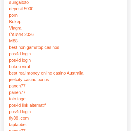
sungaitoto
deposit 5000
porn
Bokep
Viagra
เว็บตรง 2026
M88
best non gamstop casinos
pos4d login
pos4d login
bokep viral
best real money online casino Australia
jeetcity casino bonus
panen77
panen77
toto togel
pos4d link alternatif
pos4d login
fly88 .com
taptapbet
sanca77