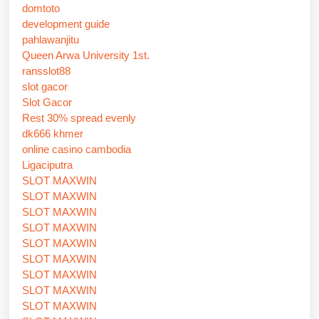
domtoto
development guide
pahlawanjitu
Queen Arwa University 1st.
ransslot88
slot gacor
Slot Gacor
Rest 30% spread evenly
dk666 khmer
online casino cambodia
Ligaciputra
SLOT MAXWIN
SLOT MAXWIN
SLOT MAXWIN
SLOT MAXWIN
SLOT MAXWIN
SLOT MAXWIN
SLOT MAXWIN
SLOT MAXWIN
SLOT MAXWIN