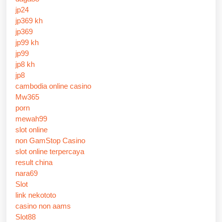
jp24
jp369 kh
jp369
jp99 kh
jp99
jp8 kh
jp8
cambodia online casino
Mw365
porn
mewah99
slot online
non GamStop Casino
slot online terpercaya
result china
nara69
Slot
link nekototo
casino non aams
Slot88