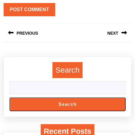
Post
PREVIOUS
NEXT
navigation
Previous
Next
post:
post:
Search
Search
Recent Posts