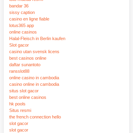
bandar 36
sissy caption
casino en ligne fiable
lotus365 app
online casinos
Halal-Fleisch in Berlin kaufen
Slot gacor
casino utan svensk licens
best casinos online
daftar sunantoto
ransslot88
online casino in cambodia
casino online in cambodia
situs slot gacor
best online casinos
hk pools
Situs resmi
the french connection hello
slot gacor
slot gacor