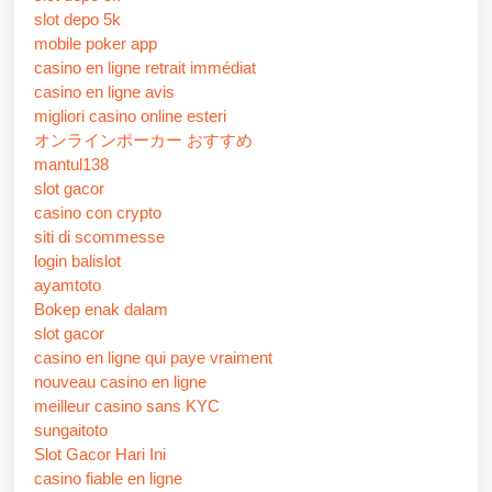
slot depo 5k
mobile poker app
casino en ligne retrait immédiat
casino en ligne avis
migliori casino online esteri
オンラインポーカー おすすめ
mantul138
slot gacor
casino con crypto
siti di scommesse
login balislot
ayamtoto
Bokep enak dalam
slot gacor
casino en ligne qui paye vraiment
nouveau casino en ligne
meilleur casino sans KYC
sungaitoto
Slot Gacor Hari Ini
casino fiable en ligne