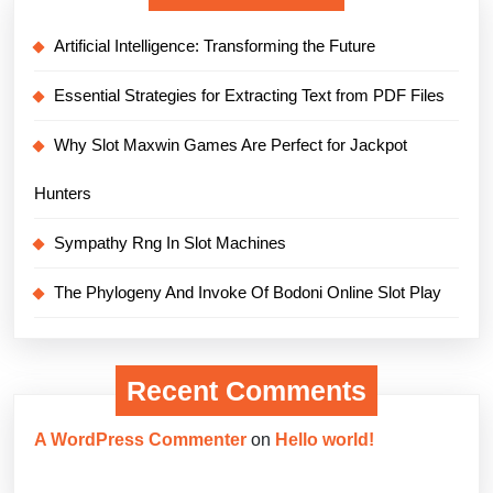
Artificial Intelligence: Transforming the Future
Essential Strategies for Extracting Text from PDF Files
Why Slot Maxwin Games Are Perfect for Jackpot
Hunters
Sympathy Rng In Slot Machines
The Phylogeny And Invoke Of Bodoni Online Slot Play
Recent Comments
A WordPress Commenter
on
Hello world!