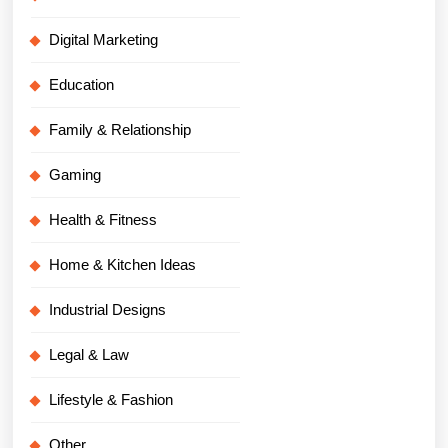
Digital Marketing
Education
Family & Relationship
Gaming
Health & Fitness
Home & Kitchen Ideas
Industrial Designs
Legal & Law
Lifestyle & Fashion
Other