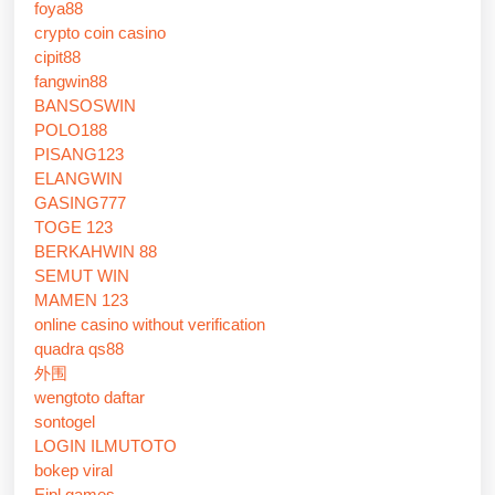
foya88
crypto coin casino
cipit88
fangwin88
BANSOSWIN
POLO188
PISANG123
ELANGWIN
GASING777
TOGE 123
BERKAHWIN 88
SEMUT WIN
MAMEN 123
online casino without verification
quadra qs88
外围
wengtoto daftar
sontogel
LOGIN ILMUTOTO
bokep viral
Eipl games