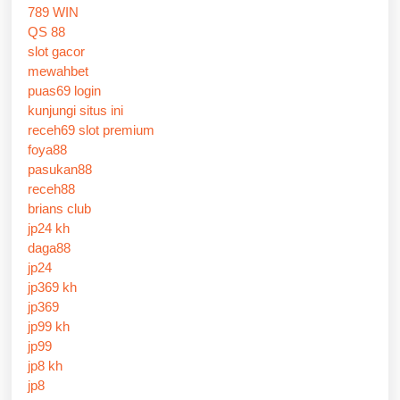
789 WIN
QS 88
slot gacor
mewahbet
puas69 login
kunjungi situs ini
receh69 slot premium
foya88
pasukan88
receh88
brians club
jp24 kh
daga88
jp24
jp369 kh
jp369
jp99 kh
jp99
jp8 kh
jp8