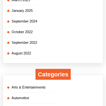
January 2025
September 2024
October 2022
September 2022
August 2022
Categories
Arts & Entertainments
Automotive