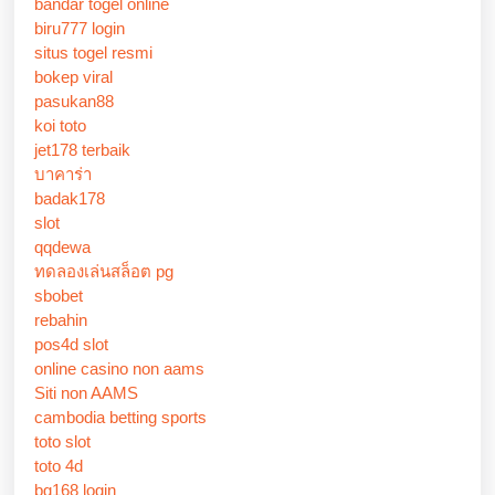
bandar togel online
biru777 login
situs togel resmi
bokep viral
pasukan88
koi toto
jet178 terbaik
บาคาร่า
badak178
slot
qqdewa
ทดลองเล่นสล็อต pg
sbobet
rebahin
pos4d slot
online casino non aams
Siti non AAMS
cambodia betting sports
toto slot
toto 4d
bg168 login