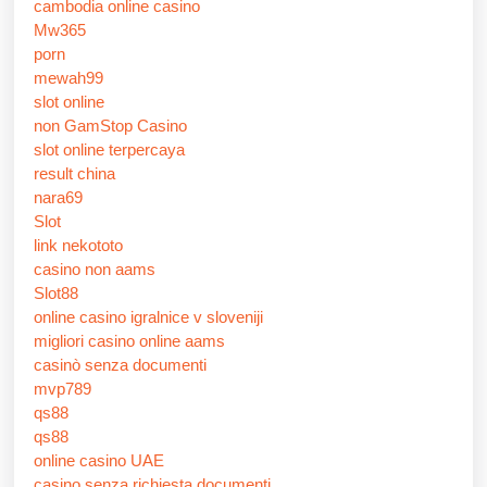
cambodia online casino
Mw365
porn
mewah99
slot online
non GamStop Casino
slot online terpercaya
result china
nara69
Slot
link nekototo
casino non aams
Slot88
online casino igralnice v sloveniji
migliori casino online aams
casinò senza documenti
mvp789
qs88
qs88
online casino UAE
casino senza richiesta documenti