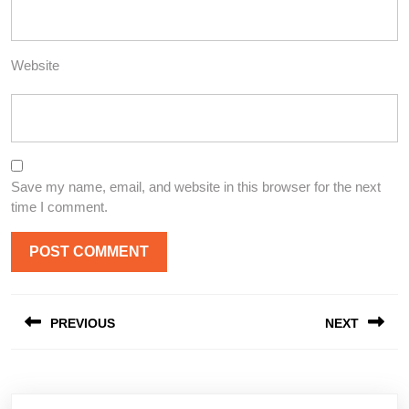
Website
Save my name, email, and website in this browser for the next
time I comment.
Post
PREVIOUS
NEXT
navigation
Previous
Next
post:
post: