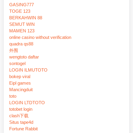
GASING777
TOGE 123
BERKAHWIN 88
SEMUT WIN
MAMEN 123
online casino without verification
quadra qs88
外围
wengtoto daftar
sontogel
LOGIN ILMUTOTO
bokep viral
Eipl games
Mancingduit
toto
LOGIN LTDTOTO
totobet login
clash下载
Situs tape4d
Fortune Rabbit