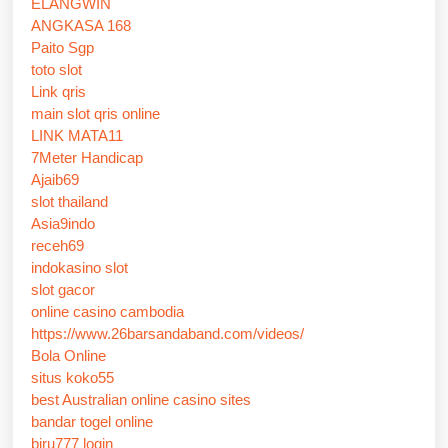
ELANGWIN
ANGKASA 168
Paito Sgp
toto slot
Link qris
main slot qris online
LINK MATA11
7Meter Handicap
Ajaib69
slot thailand
Asia9indo
receh69
indokasino slot
slot gacor
online casino cambodia
https://www.26barsandaband.com/videos/
Bola Online
situs koko55
best Australian online casino sites
bandar togel online
biru777 login