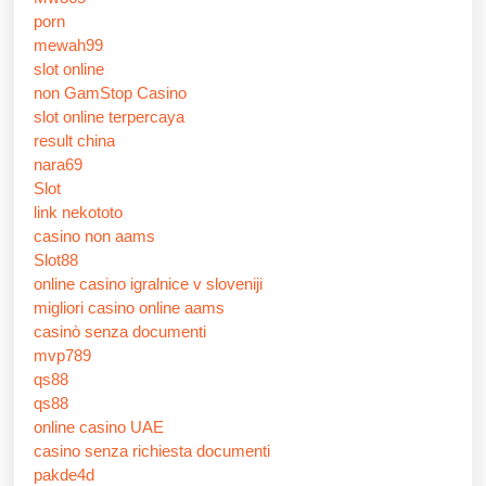
porn
mewah99
slot online
non GamStop Casino
slot online terpercaya
result china
nara69
Slot
link nekototo
casino non aams
Slot88
online casino igralnice v sloveniji
migliori casino online aams
casinò senza documenti
mvp789
qs88
qs88
online casino UAE
casino senza richiesta documenti
pakde4d