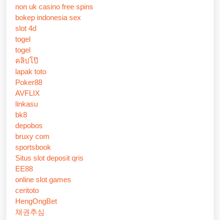
non uk casino free spins
bokep indonesia sex
slot 4d
togel
togel
คลิปโป๊
lapak toto
Poker88
AVFLIX
linkasu
bk8
depobos
bruxy com
sportsbook
Situs slot deposit qris
EE88
online slot games
ceritoto
HengOngBet
채권추심