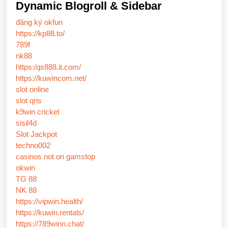
Dynamic Blogroll & Sidebar
đăng ký okfun
https://kp88.to/
789f
nk88
https:/qs888.it.com/
https://kuwincom.net/
slot online
slot qris
k9win cricket
sisil4d
Slot Jackpot
techno002
casinos not on gamstop
okwin
TG 88
NK 88
https://vipwin.health/
https://kuwin.rentals/
https://789winn.chat/