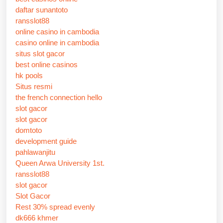
daftar sunantoto
ransslot88
online casino in cambodia
casino online in cambodia
situs slot gacor
best online casinos
hk pools
Situs resmi
the french connection hello
slot gacor
slot gacor
domtoto
development guide
pahlawanjitu
Queen Arwa University 1st.
ransslot88
slot gacor
Slot Gacor
Rest 30% spread evenly
dk666 khmer