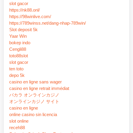
slot gacor
https://nk88.onl/
https://98winlive.com/
https://789winss.net/dang-nhap-789win/
Slot deposit 5k
Yaar Win
bokep indo
Cengli88
toto88slot
slot gacor
ten toto
depo 5k
casino en ligne sans wager
casino en ligne retrait immédiat
バカラ オンラインカジノ
オンラインカジノ サイト
casino en ligne
online casino sin licencia
slot online
receh88