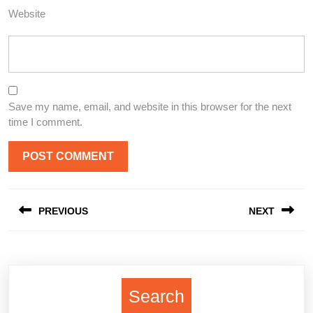
Website
Save my name, email, and website in this browser for the next
time I comment.
Post
PREVIOUS
NEXT
navigation
Previous
Next
post:
post:
Search