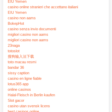
EIU Yemen
casino online stranieri che accettano italiani
EIU Yemen
casino non aams
BokepHot
casino senza invio documenti
migliori casino non aams
migliori casino non aams
23naga
totoslot
搜狗输入法下载
toto macau resmi
bandar 36
sissy caption
casino en ligne fiable
lotus365 app
online casinos
Halal-Fleisch in Berlin kaufen
Slot gacor
casino utan svensk licens
best casinos online