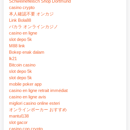
Schweinefleisch Shop Dortmund
casino crypto
本人確認不要 オンカジ
Link Bola88
バカラ オンラインカジノ
casino en ligne
slot depo 5k
M88 link
Bokep enak dalam
lk21
Bitcoin casino
slot depo 5k
slot depo 5k
mobile poker app
casino en ligne retrait immédiat
casino en ligne avis
migliori casino online esteri
オンラインポーカー おすすめ
mantul138
slot gacor
casino con crypto