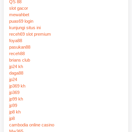
QS 88
slot gacor
mewahbet
puas69 login
kunjungi situs ini
receh69 slot premium
foya88
pasukan88
receh88
brians club
jp24 kh
daga88
jp24
jp369 kh
jp369
jp99 kh
jp99
jp8 kh
jp8
cambodia online casino
Mw365