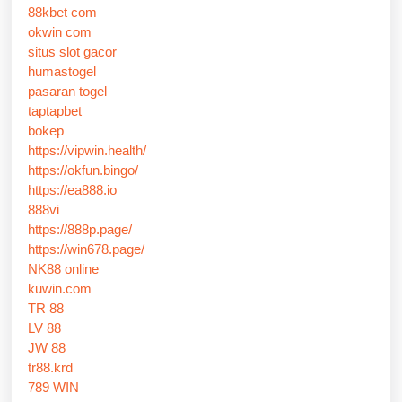
88kbet com
okwin com
situs slot gacor
humastogel
pasaran togel
taptapbet
bokep
https://vipwin.health/
https://okfun.bingo/
https://ea888.io
888vi
https://888p.page/
https://win678.page/
NK88 online
kuwin.com
TR 88
LV 88
JW 88
tr88.krd
789 WIN