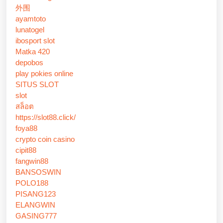
外围
ayamtoto
lunatogel
ibosport slot
Matka 420
depobos
play pokies online
SITUS SLOT
slot
สล็อต
https://slot88.click/
foya88
crypto coin casino
cipit88
fangwin88
BANSOSWIN
POLO188
PISANG123
ELANGWIN
GASING777