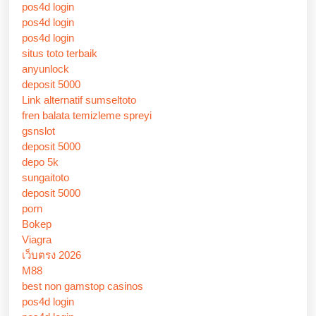
pos4d login
pos4d login
pos4d login
situs toto terbaik
anyunlock
deposit 5000
Link alternatif sumseltoto
fren balata temizleme spreyi
gsnslot
deposit 5000
depo 5k
sungaitoto
deposit 5000
porn
Bokep
Viagra
เว็บตรง 2026
M88
best non gamstop casinos
pos4d login