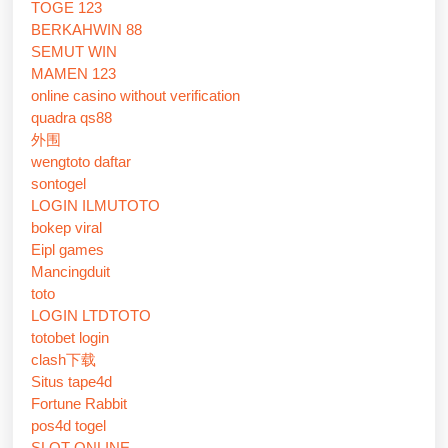
TOGE 123
BERKAHWIN 88
SEMUT WIN
MAMEN 123
online casino without verification
quadra qs88
外围
wengtoto daftar
sontogel
LOGIN ILMUTOTO
bokep viral
Eipl games
Mancingduit
toto
LOGIN LTDTOTO
totobet login
clash下载
Situs tape4d
Fortune Rabbit
pos4d togel
SLOT ONLINE