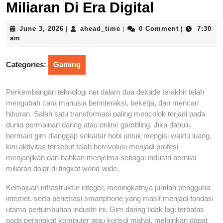
Miliaran Di Era Digital
June
ahead_time
June 3, 2026
ahead_time
0 Comment
7:30
|
|
|
3,
am
2026
Categories:
Gaming
Perkembangan teknologi net dalam dua dekade terakhir telah
mengubah cara manusia berinteraksi, bekerja, dan mencari
hiburan. Salah satu transformasi paling mencolok terjadi pada
dunia permainan daring atau online gambling. Jika dahulu
bermain gim dianggap sekadar hobi untuk mengisi waktu luang,
kini aktivitas tersebut telah berevolusi menjadi profesi
menjanjikan dan bahkan menjelma sebagai industri bernilai
miliaran dolar di tingkat world-wide.
Kemajuan infrastruktur integer, meningkatnya jumlah pengguna
internet, serta penetrasi smartphone yang masif menjadi fondasi
utama pertumbuhan industri ini. Gim daring tidak lagi terbatas
pada perangkat komputer atau konsol mahal, melainkan dapat