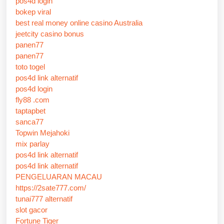
pos4d login
bokep viral
best real money online casino Australia
jeetcity casino bonus
panen77
panen77
toto togel
pos4d link alternatif
pos4d login
fly88 .com
taptapbet
sanca77
Topwin Mejahoki
mix parlay
pos4d link alternatif
pos4d link alternatif
PENGELUARAN MACAU
https://2sate777.com/
tunai777 alternatif
slot gacor
Fortune Tiger