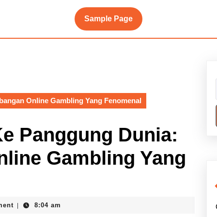
Sample Page
mbangan Online Gambling Yang Fenomenal
 Ke Panggung Dunia:
line Gambling Yang
ment
8:04 am
|