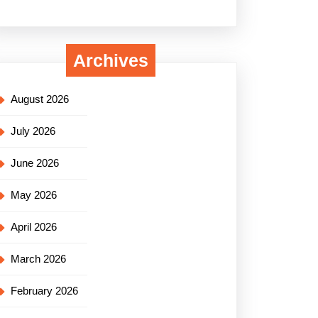
Archives
August 2026
July 2026
June 2026
May 2026
April 2026
March 2026
February 2026