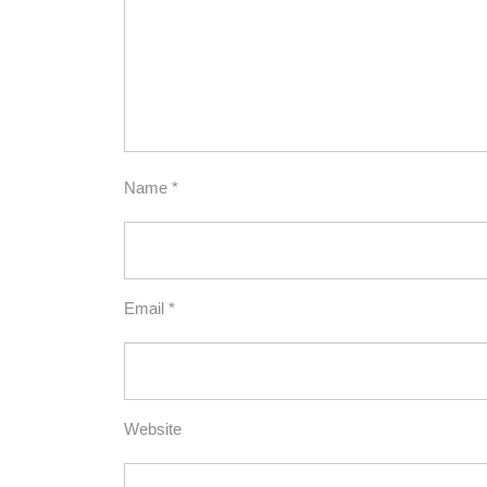
Name
*
Email
*
Website