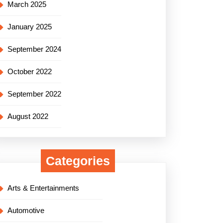
March 2025
January 2025
September 2024
October 2022
September 2022
August 2022
Categories
Arts & Entertainments
Automotive