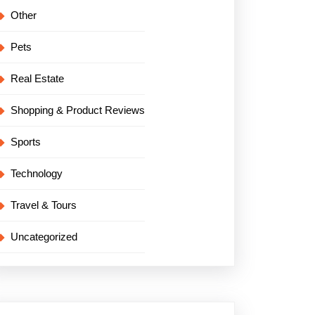
Other
Pets
Real Estate
Shopping & Product Reviews
Sports
Technology
Travel & Tours
Uncategorized