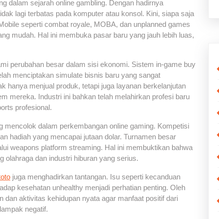
ng dalam sejarah online gambling. Dengan hadirnya
k lagi terbatas pada komputer atau konsol. Kini, siapa saja
Mobile seperti combat royale, MOBA, dan unplanned games
yang mudah. Hal ini membuka pasar baru yang jauh lebih luas,
lami perubahan besar dalam sisi ekonomi. Sistem in-game buy
telah menciptakan simulate bisnis baru yang sangat
 hanya menjual produk, tetapi juga layanan berkelanjutan
m mereka. Industri ini bahkan telah melahirkan profesi baru
orts profesional.
ing mencolok dalam perkembangan online gaming. Kompetisi
gan hadiah yang mencapai jutaan dolar. Turnamen besar
alui weapons platform streaming. Hal ini membuktikan bahwa
g olahraga dan industri hiburan yang serius.
oto
juga menghadirkan tantangan. Isu seperti kecanduan
adap kesehatan unhealthy menjadi perhatian penting. Oleh
 dan aktivitas kehidupan nyata agar manfaat positif dari
dampak negatif.