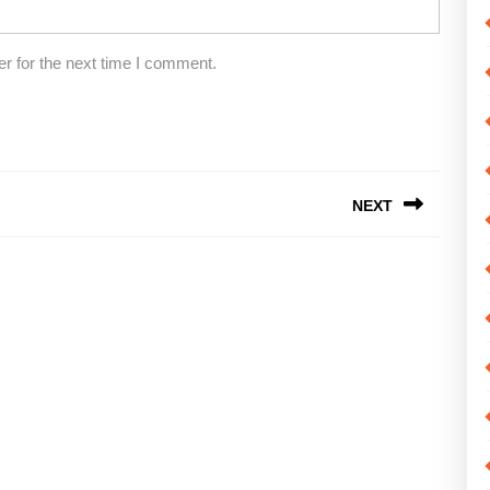
r for the next time I comment.
NEXT
Next
post: