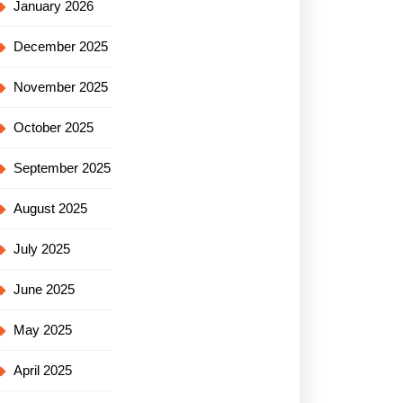
January 2026
December 2025
November 2025
October 2025
September 2025
August 2025
July 2025
June 2025
May 2025
April 2025