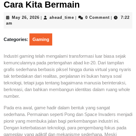
Cara Kita Bermain
May
ahead_time
May 26, 2026
ahead_time
0 Comment
7:22
|
|
|
26,
am
2026
Categories:
Gaming
Industri gaming telah mengalami transformasi luar biasa sejak
kemunculannya pada pertengahan abad ke-20. Dari tampilan
grafis sederhana berbasis piksel hingga dunia virtual yang nyaris
tak terbedakan dari realitas, perjalanan ini bukan hanya soal
teknologi, tetapi juga tentang bagaimana manusia berinteraksi,
berkreasi, dan bahkan membangun identitas dalam ruang whole
number.
Pada era awal, game hadir dalam bentuk yang sangat
sederhana. Permainan seperti Pong dan Space Invaders menjadi
pionir yang membuka jalan bagi perkembangan industri ini.
Dengan keterbatasan teknologi, para pengembang fokus pada
gameplay yang adiktif dan mekanisme sederhana. Meski