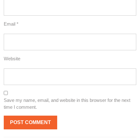
Email
*
Website
Save my name, email, and website in this browser for the next
time I comment.