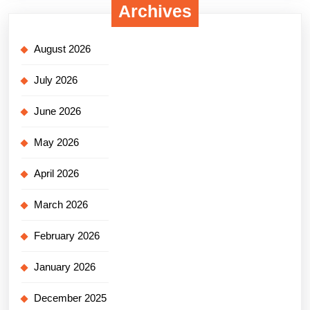
Archives
August 2026
July 2026
June 2026
May 2026
April 2026
March 2026
February 2026
January 2026
December 2025