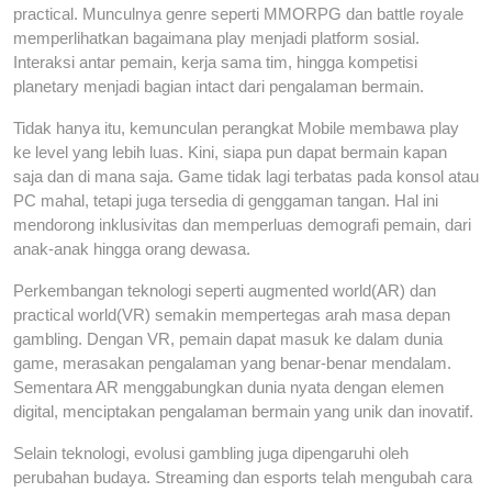
practical. Munculnya genre seperti MMORPG dan battle royale
memperlihatkan bagaimana play menjadi platform sosial.
Interaksi antar pemain, kerja sama tim, hingga kompetisi
planetary menjadi bagian intact dari pengalaman bermain.
Tidak hanya itu, kemunculan perangkat Mobile membawa play
ke level yang lebih luas. Kini, siapa pun dapat bermain kapan
saja dan di mana saja. Game tidak lagi terbatas pada konsol atau
PC mahal, tetapi juga tersedia di genggaman tangan. Hal ini
mendorong inklusivitas dan memperluas demografi pemain, dari
anak-anak hingga orang dewasa.
Perkembangan teknologi seperti augmented world(AR) dan
practical world(VR) semakin mempertegas arah masa depan
gambling. Dengan VR, pemain dapat masuk ke dalam dunia
game, merasakan pengalaman yang benar-benar mendalam.
Sementara AR menggabungkan dunia nyata dengan elemen
digital, menciptakan pengalaman bermain yang unik dan inovatif.
Selain teknologi, evolusi gambling juga dipengaruhi oleh
perubahan budaya. Streaming dan esports telah mengubah cara