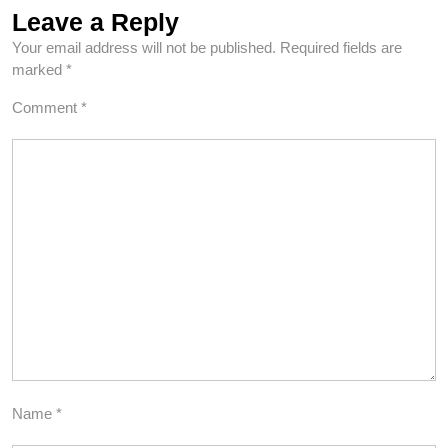
Leave a Reply
Your email address will not be published.
Required fields are
marked
*
Comment
*
Name
*