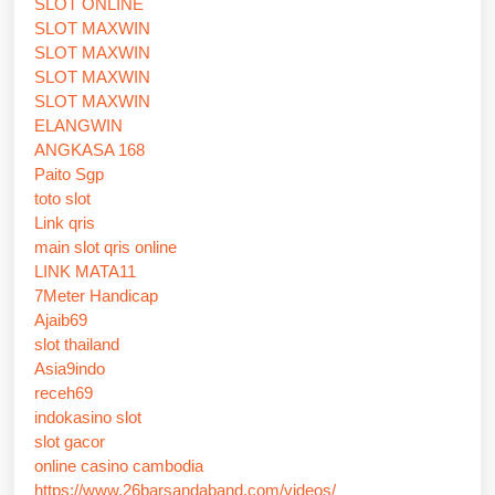
SLOT ONLINE
SLOT MAXWIN
SLOT MAXWIN
SLOT MAXWIN
SLOT MAXWIN
ELANGWIN
ANGKASA 168
Paito Sgp
toto slot
Link qris
main slot qris online
LINK MATA11
7Meter Handicap
Ajaib69
slot thailand
Asia9indo
receh69
indokasino slot
slot gacor
online casino cambodia
https://www.26barsandaband.com/videos/