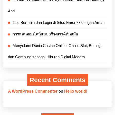
And
Tips Bermain dan Login di Situs Emon77 dengan Aman
การพนันออนไลน์แบบสร้างสรรค์ทันสมัย
Menyelami Dunia Casino Online: Online Slot, Betting,
dan Gambling sebagai Hiburan Digital Modern
Recent Comments
A WordPress Commenter
on
Hello world!