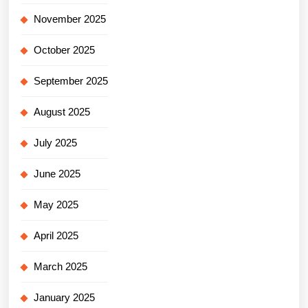
November 2025
October 2025
September 2025
August 2025
July 2025
June 2025
May 2025
April 2025
March 2025
January 2025