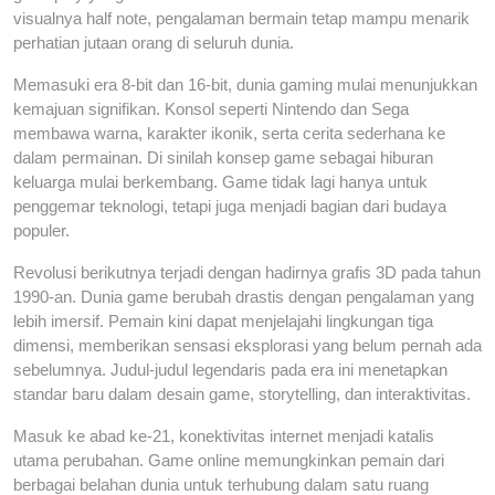
visualnya half note, pengalaman bermain tetap mampu menarik
perhatian jutaan orang di seluruh dunia.
Memasuki era 8-bit dan 16-bit, dunia gaming mulai menunjukkan
kemajuan signifikan. Konsol seperti Nintendo dan Sega
membawa warna, karakter ikonik, serta cerita sederhana ke
dalam permainan. Di sinilah konsep game sebagai hiburan
keluarga mulai berkembang. Game tidak lagi hanya untuk
penggemar teknologi, tetapi juga menjadi bagian dari budaya
populer.
Revolusi berikutnya terjadi dengan hadirnya grafis 3D pada tahun
1990-an. Dunia game berubah drastis dengan pengalaman yang
lebih imersif. Pemain kini dapat menjelajahi lingkungan tiga
dimensi, memberikan sensasi eksplorasi yang belum pernah ada
sebelumnya. Judul-judul legendaris pada era ini menetapkan
standar baru dalam desain game, storytelling, dan interaktivitas.
Masuk ke abad ke-21, konektivitas internet menjadi katalis
utama perubahan. Game online memungkinkan pemain dari
berbagai belahan dunia untuk terhubung dalam satu ruang