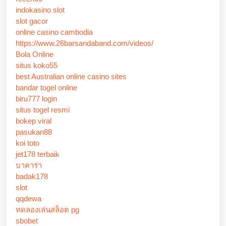
indokasino slot
slot gacor
online casino cambodia
https://www.26barsandaband.com/videos/
Bola Online
situs koko55
best Australian online casino sites
bandar togel online
biru777 login
situs togel resmi
bokep viral
pasukan88
koi toto
jet178 terbaik
บาคาร่า
badak178
slot
qqdewa
ทดลองเล่นสล็อต pg
sbobet