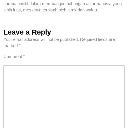
sarana positif dalam membangun hubungan antarmanusia yang
lebih luas, meskipun terpisah oleh jarak dan waktu.
Leave a Reply
Your email address will not be published.
Required fields are
marked
*
Comment
*