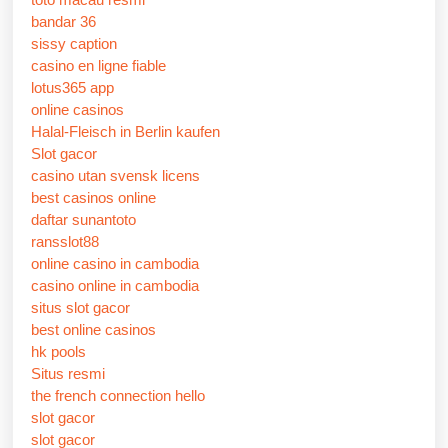
bandar 36
sissy caption
casino en ligne fiable
lotus365 app
online casinos
Halal-Fleisch in Berlin kaufen
Slot gacor
casino utan svensk licens
best casinos online
daftar sunantoto
ransslot88
online casino in cambodia
casino online in cambodia
situs slot gacor
best online casinos
hk pools
Situs resmi
the french connection hello
slot gacor
slot gacor