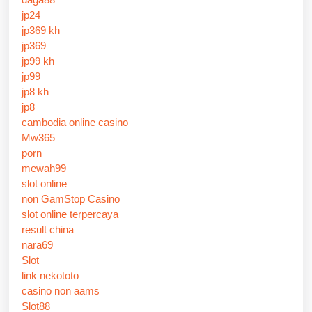
jp24
jp369 kh
jp369
jp99 kh
jp99
jp8 kh
jp8
cambodia online casino
Mw365
porn
mewah99
slot online
non GamStop Casino
slot online terpercaya
result china
nara69
Slot
link nekototo
casino non aams
Slot88