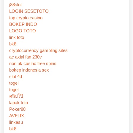
j88slot
LOGIN SESETOTO
top crypto casino
BOKEP INDO
LOGO TOTO
link toto
bk8
cryptocurrency gambling sites
ac axial fan 230v
non uk casino free spins
bokep indonesia sex
slot 4d
togel
togel
คลิปโป๊
lapak toto
Poker88
AVFLIX
linkasu
bk8