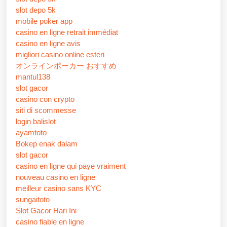
slot depo 5k
mobile poker app
casino en ligne retrait immédiat
casino en ligne avis
migliori casino online esteri
オンラインポーカー おすすめ
mantul138
slot gacor
casino con crypto
siti di scommesse
login balislot
ayamtoto
Bokep enak dalam
slot gacor
casino en ligne qui paye vraiment
nouveau casino en ligne
meilleur casino sans KYC
sungaitoto
Slot Gacor Hari Ini
casino fiable en ligne