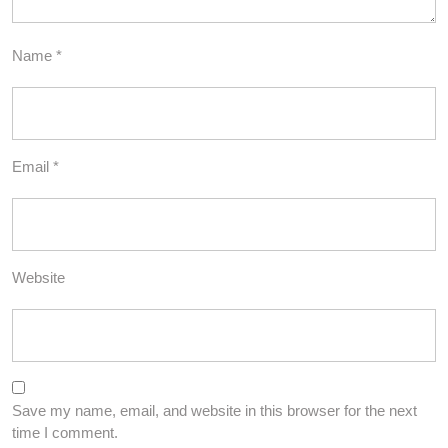
Name
*
Email
*
Website
Save my name, email, and website in this browser for the next
time I comment.