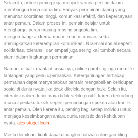
Selain itu, online gaming juga menjadi sarana penting dalam
membangun kerja sama tim. Banyak permainan daring yang
menuntut koordinasi tinggi, komunikasi efektif, dan kepercayaan
antar pemain. Dalam proses ini, pemain belajar untuk
menghargai peran masing-masing anggota tim,
mengembangkan kemampuan kepemimpinan, serta
meningkatkan keterampilan komunikasi. Nilai-nilai sosial seperti
solidaritas, toleransi, dan empati juga sering kali tumbuh secara
alami dalam lingkungan permainan.
Namun, di balik manfaat sosialnya, online gambling juga memiliki
tantangan yang perlu diperhatikan. Ketergantungan terhadap
permainan dapat menyebabkan pemain mengabaikan kehidupan
sosial di dunia nyata jika tidak dikelola dengan baik. Selain itu,
interaksi dalam dunia maya tidak selalu positif, karena terkadang
muncul perilaku toksik seperti perundungan spoken atau konflik
antar pemain. Oleh karena itu, penting bagi setiap individu untuk
menjaga keseimbangan antara dunia realistic dan kehidupan
nyata.
alexistogel login
.
Meski demikian, tidak dapat dipungkiri bahwa online gambling