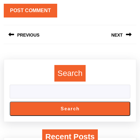
Post
PREVIOUS
NEXT
navigation
Previous
Next
post:
post:
Search
Search
Recent Posts