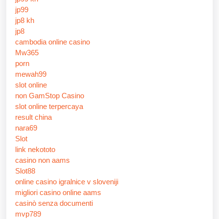
jp99
jp8 kh
jp8
cambodia online casino
Mw365
porn
mewah99
slot online
non GamStop Casino
slot online terpercaya
result china
nara69
Slot
link nekototo
casino non aams
Slot88
online casino igralnice v sloveniji
migliori casino online aams
casinò senza documenti
mvp789