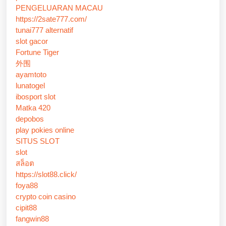
PENGELUARAN MACAU
https://2sate777.com/
tunai777 alternatif
slot gacor
Fortune Tiger
外围
ayamtoto
lunatogel
ibosport slot
Matka 420
depobos
play pokies online
SITUS SLOT
slot
สล็อต
https://slot88.click/
foya88
crypto coin casino
cipit88
fangwin88