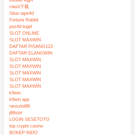
clash下载
Situs tape4d
Fortune Rabbit
pos4d togel
SLOT ONLINE
SLOT MAXWIN
DAFTAR PISANG123
DAFTAR ELANGWIN
SLOT MAXWIN
SLOT MAXWIN
SLOT MAXWIN
SLOT MAXWIN
SLOT MAXWIN
k9win
k9win app
ransslot88
j88slot
LOGIN SESETOTO
top crypto casino
BOKEP INDO