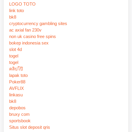
LOGO TOTO
link toto
bk8
cryptocurrency gambling sites
ac axial fan 230v
non uk casino free spins
bokep indonesia sex
slot 4d
togel
togel
คลิปโป๊
lapak toto
Poker88
AVFLIX
linkasu
bk8
depobos
bruxy com
sportsbook
Situs slot deposit qris