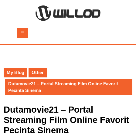
Skip
to
content
Skip
to
Open
content
Button
My Blog
Other
Dutamovie21 – Portal Streaming Film Online Favorit
Pecinta Sinema
Dutamovie21 – Portal
Streaming Film Online Favorit
Pecinta Sinema