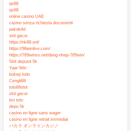
qs88
qs88
online casino UAE
casino senza richiesta documenti
pakde4d
slot gacor
https://nk88.onl/
https://98winlive.com/
https://789winss.net/dang-nhap-789win/
Slot deposit 5k
Yaar Win
bokep indo
Cengli88
toto88slot
slot gacor
ten toto
depo 5k
casino en ligne sans wager
casino en ligne retrait immédiat
バカラ オンラインカジノ