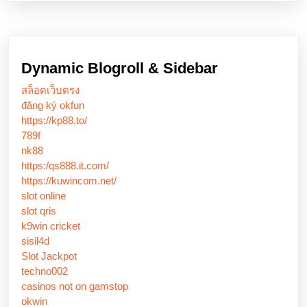
Dynamic Blogroll & Sidebar
สล็อตเว็บตรง
đăng ký okfun
https://kp88.to/
789f
nk88
https:/qs888.it.com/
https://kuwincom.net/
slot online
slot qris
k9win cricket
sisil4d
Slot Jackpot
techno002
casinos not on gamstop
okwin