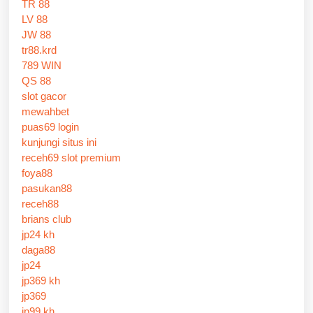
TR 88
LV 88
JW 88
tr88.krd
789 WIN
QS 88
slot gacor
mewahbet
puas69 login
kunjungi situs ini
receh69 slot premium
foya88
pasukan88
receh88
brians club
jp24 kh
daga88
jp24
jp369 kh
jp369
jp99 kh