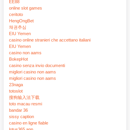
EE88
online slot games
ceritoto
HengOngBet
채권추심
EIU Yemen
casino online stranieri che accettano italiani
EIU Yemen
casino non aams
BokepHot
casino senza invio documenti
migliori casino non aams
migliori casino non aams
23naga
totoslot
搜狗输入法下载
toto macau resmi
bandar 36
sissy caption
casino en ligne fiable
lotus365 app