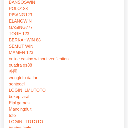
BANSOSWIN
POLO188
PISANG123
ELANGWIN
GASING777
TOGE 123
BERKAHWIN 88
SEMUT WIN
MAMEN 123
online casino without verification
quadra qs88
外围
wengtoto daftar
sontogel
LOGIN ILMUTOTO
bokep viral
Eipl games
Mancingduit
toto
LOGIN LTDTOTO
totobet login