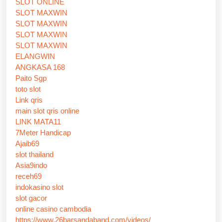
SLOT ONLINE
SLOT MAXWIN
SLOT MAXWIN
SLOT MAXWIN
SLOT MAXWIN
ELANGWIN
ANGKASA 168
Paito Sgp
toto slot
Link qris
main slot qris online
LINK MATA11
7Meter Handicap
Ajaib69
slot thailand
Asia9indo
receh69
indokasino slot
slot gacor
online casino cambodia
https://www.26barsandaband.com/videos/