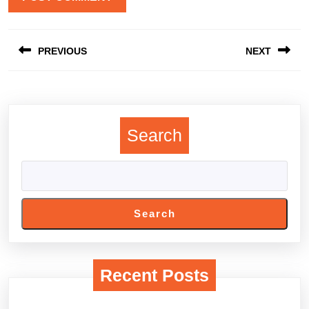
Post
PREVIOUS
NEXT
navigation
Previous
Next
post:
post:
Search
Search
Recent Posts