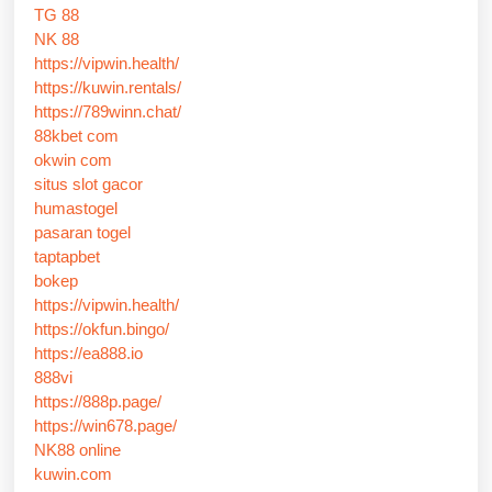
TG 88
NK 88
https://vipwin.health/
https://kuwin.rentals/
https://789winn.chat/
88kbet com
okwin com
situs slot gacor
humastogel
pasaran togel
taptapbet
bokep
https://vipwin.health/
https://okfun.bingo/
https://ea888.io
888vi
https://888p.page/
https://win678.page/
NK88 online
kuwin.com