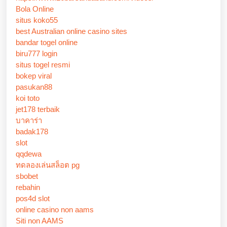
Bola Online
situs koko55
best Australian online casino sites
bandar togel online
biru777 login
situs togel resmi
bokep viral
pasukan88
koi toto
jet178 terbaik
บาคาร่า
badak178
slot
qqdewa
ทดลองเล่นสล็อต pg
sbobet
rebahin
pos4d slot
online casino non aams
Siti non AAMS