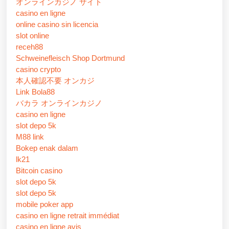
オンラインカジノ サイト
casino en ligne
online casino sin licencia
slot online
receh88
Schweinefleisch Shop Dortmund
casino crypto
本人確認不要 オンカジ
Link Bola88
バカラ オンラインカジノ
casino en ligne
slot depo 5k
M88 link
Bokep enak dalam
lk21
Bitcoin casino
slot depo 5k
slot depo 5k
mobile poker app
casino en ligne retrait immédiat
casino en ligne avis