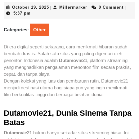
October
Millermarker
October 19, 2025
Millermarker
0 Comment
|
|
|
19,
5:37 pm
2025
Categories:
Other
Di era digital seperti sekarang, cara menikmati hiburan sudah
berubah drastis. Salah satu situs yang paling digemari oleh
penonton Indonesia adalah
Dutamovie21
, platform streaming
yang menghadirkan pengalaman menonton film secara praktis,
cepat, dan tanpa biaya.
Dengan koleksi yang luas dan pembaruan rutin, Dutamovie21
menjadi destinasi utama bagi siapa pun yang ingin menikmati
film berkualitas tinggi dari berbagai belahan dunia.
Dutamovie21, Dunia Sinema Tanpa
Batas
Dutamovie21
bukan hanya sekadar situs streaming biasa. Ini