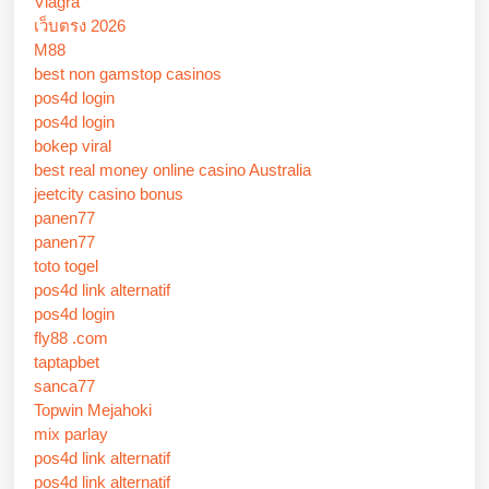
Viagra
เว็บตรง 2026
M88
best non gamstop casinos
pos4d login
pos4d login
bokep viral
best real money online casino Australia
jeetcity casino bonus
panen77
panen77
toto togel
pos4d link alternatif
pos4d login
fly88 .com
taptapbet
sanca77
Topwin Mejahoki
mix parlay
pos4d link alternatif
pos4d link alternatif