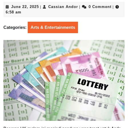
June
Cassian
June 22, 2025
Cassian Andor
0 Comment
|
|
|
22,
Andor
6:58 am
2025
Categories:
Arts & Entertainments