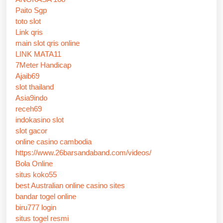
Paito Sgp
toto slot
Link qris
main slot qris online
LINK MATA11
7Meter Handicap
Ajaib69
slot thailand
Asia9indo
receh69
indokasino slot
slot gacor
online casino cambodia
https://www.26barsandaband.com/videos/
Bola Online
situs koko55
best Australian online casino sites
bandar togel online
biru777 login
situs togel resmi