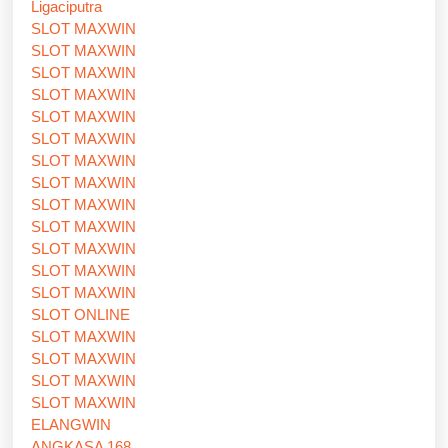
Ligaciputra
SLOT MAXWIN
SLOT MAXWIN
SLOT MAXWIN
SLOT MAXWIN
SLOT MAXWIN
SLOT MAXWIN
SLOT MAXWIN
SLOT MAXWIN
SLOT MAXWIN
SLOT MAXWIN
SLOT MAXWIN
SLOT MAXWIN
SLOT MAXWIN
SLOT ONLINE
SLOT MAXWIN
SLOT MAXWIN
SLOT MAXWIN
SLOT MAXWIN
ELANGWIN
ANGKASA 168