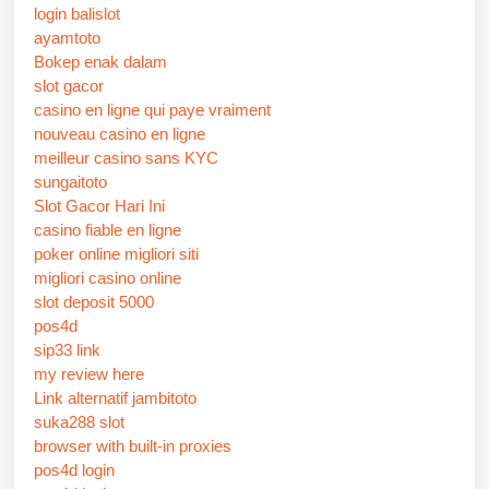
login balislot
ayamtoto
Bokep enak dalam
slot gacor
casino en ligne qui paye vraiment
nouveau casino en ligne
meilleur casino sans KYC
sungaitoto
Slot Gacor Hari Ini
casino fiable en ligne
poker online migliori siti
migliori casino online
slot deposit 5000
pos4d
sip33 link
my review here
Link alternatif jambitoto
suka288 slot
browser with built-in proxies
pos4d login