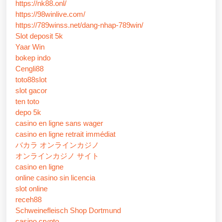
https://nk88.onl/
https://98winlive.com/
https://789winss.net/dang-nhap-789win/
Slot deposit 5k
Yaar Win
bokep indo
Cengli88
toto88slot
slot gacor
ten toto
depo 5k
casino en ligne sans wager
casino en ligne retrait immédiat
バカラ オンラインカジノ
オンラインカジノ サイト
casino en ligne
online casino sin licencia
slot online
receh88
Schweinefleisch Shop Dortmund
casino crypto