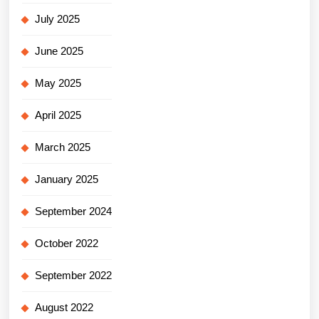
July 2025
June 2025
May 2025
April 2025
March 2025
January 2025
September 2024
October 2022
September 2022
August 2022