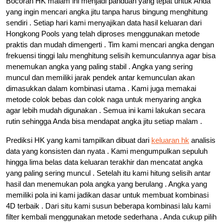
Bocoran HK
malam
ini
menjadi
panduan yang
tepat
untuk
Anda
yang
ingin
mencari
angka
jitu
tanpa
harus
bingung
menghitung
sendiri .
Setiap
hari kami
menyajikan data
hasil
keluaran
dari
Hongkong Pools yang
telah
diproses
menggunakan
metode
praktis
dan
mudah
dimengerti . Tim kami
mencari
angka
dengan
frekuensi
tinggi
lalu
menghitung
selisih
kemunculannya agar
bisa
menemukan
angka yang paling
stabil .
Angka yang
sering
muncul
dan
memiliki
jarak
pendek
antar
kemunculan
akan
dimasukkan
dalam
kombinasi
utama . Kami
juga
memakai
metode
colok
bebas
dan
colok
naga
untuk
menyaring
angka
agar
lebih
mudah
digunakan .
Semua
ini kami
lakukan
secara
rutin
sehingga
Anda
bisa
mendapat
angka
jitu
setiap
malam .
Prediksi HK yang kami
tampilkan
dibuat
dari
keluaran hk
analisis
data yang
konsisten
dan
nyata . Kami
mengumpulkan
sepuluh
hingga
lima
belas data
keluaran
terakhir
dan
mencatat
angka
yang paling
sering
muncul .
Setelah
itu kami
hitung
selisih
antar
hasil
dan
menemukan
pola
angka yang
berulang .
Angka yang
memiliki
pola
ini kami
jadikan
dasar
untuk
membuat
kombinasi
4D
terbaik . Dari situ kami
susun
beberapa
kombinasi
lalu kami
filter
kembali
menggunakan
metode
sederhana .
Anda
cukup
pilih