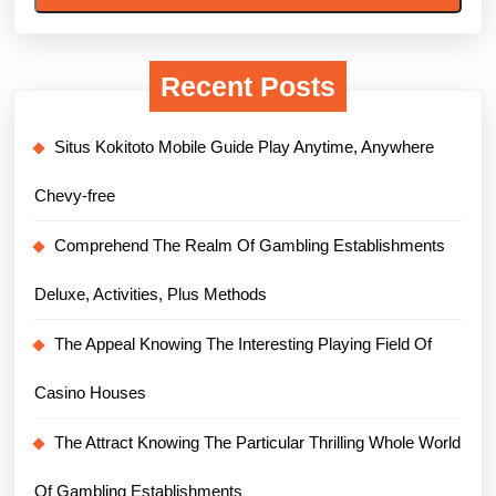
Recent Posts
Situs Kokitoto Mobile Guide Play Anytime, Anywhere
Chevy-free
Comprehend The Realm Of Gambling Establishments
Deluxe, Activities, Plus Methods
The Appeal Knowing The Interesting Playing Field Of
Casino Houses
The Attract Knowing The Particular Thrilling Whole World
Of Gambling Establishments