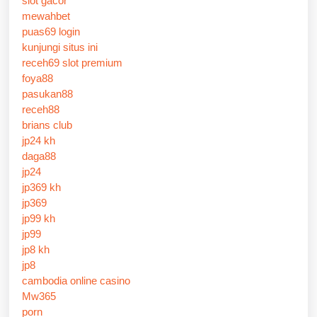
slot gacor
mewahbet
puas69 login
kunjungi situs ini
receh69 slot premium
foya88
pasukan88
receh88
brians club
jp24 kh
daga88
jp24
jp369 kh
jp369
jp99 kh
jp99
jp8 kh
jp8
cambodia online casino
Mw365
porn