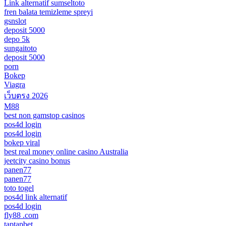
Link alternatif sumseltoto
fren balata temizleme spreyi
gsnslot
deposit 5000
depo 5k
sungaitoto
deposit 5000
porn
Bokep
Viagra
เว็บตรง 2026
M88
best non gamstop casinos
pos4d login
pos4d login
bokep viral
best real money online casino Australia
jeetcity casino bonus
panen77
panen77
toto togel
pos4d link alternatif
pos4d login
fly88 .com
taptapbet