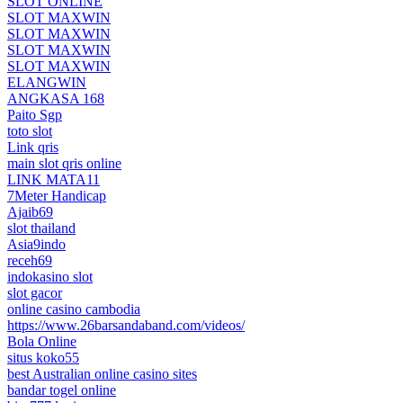
SLOT ONLINE
SLOT MAXWIN
SLOT MAXWIN
SLOT MAXWIN
SLOT MAXWIN
ELANGWIN
ANGKASA 168
Paito Sgp
toto slot
Link qris
main slot qris online
LINK MATA11
7Meter Handicap
Ajaib69
slot thailand
Asia9indo
receh69
indokasino slot
slot gacor
online casino cambodia
https://www.26barsandaband.com/videos/
Bola Online
situs koko55
best Australian online casino sites
bandar togel online