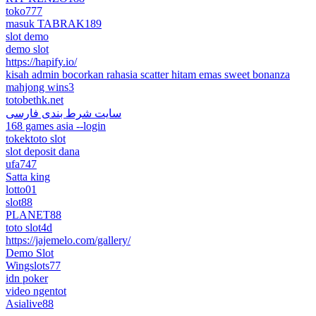
toko777
masuk TABRAK189
slot demo
demo slot
https://hapify.io/
kisah admin bocorkan rahasia scatter hitam emas sweet bonanza
mahjong wins3
totobethk.net
سایت شرط بندی فارسی
168 games asia --login
tokektoto slot
slot deposit dana
ufa747
Satta king
lotto01
slot88
PLANET88
toto slot4d
https://jajemelo.com/gallery/
Demo Slot
Wingslots77
idn poker
video ngentot
Asialive88