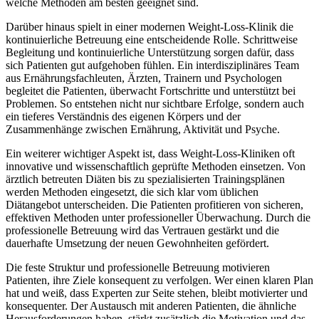
welche Methoden am besten geeignet sind.
Darüber hinaus spielt in einer modernen Weight-Loss-Klinik die
kontinuierliche Betreuung eine entscheidende Rolle. Schrittweise
Begleitung und kontinuierliche Unterstützung sorgen dafür, dass
sich Patienten gut aufgehoben fühlen. Ein interdisziplinäres Team
aus Ernährungsfachleuten, Ärzten, Trainern und Psychologen
begleitet die Patienten, überwacht Fortschritte und unterstützt bei
Problemen. So entstehen nicht nur sichtbare Erfolge, sondern auch
ein tieferes Verständnis des eigenen Körpers und der
Zusammenhänge zwischen Ernährung, Aktivität und Psyche.
Ein weiterer wichtiger Aspekt ist, dass Weight-Loss-Kliniken oft
innovative und wissenschaftlich geprüfte Methoden einsetzen. Von
ärztlich betreuten Diäten bis zu spezialisierten Trainingsplänen
werden Methoden eingesetzt, die sich klar vom üblichen
Diätangebot unterscheiden. Die Patienten profitieren von sicheren,
effektiven Methoden unter professioneller Überwachung. Durch die
professionelle Betreuung wird das Vertrauen gestärkt und die
dauerhafte Umsetzung der neuen Gewohnheiten gefördert.
Die feste Struktur und professionelle Betreuung motivieren
Patienten, ihre Ziele konsequent zu verfolgen. Wer einen klaren Plan
hat und weiß, dass Experten zur Seite stehen, bleibt motivierter und
konsequenter. Der Austausch mit anderen Patienten, die ähnliche
Herausforderungen haben, stärkt zusätzlich die Motivation und das