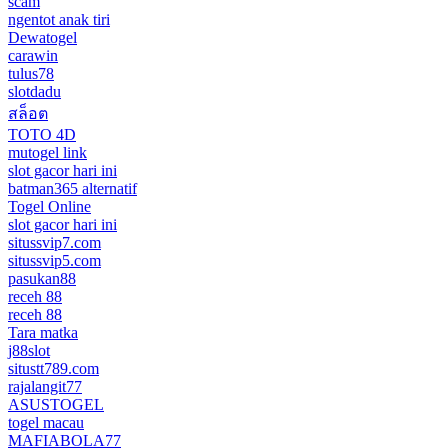
scam
ngentot anak tiri
Dewatogel
carawin
tulus78
slotdadu
สล็อต
TOTO 4D
mutogel link
slot gacor hari ini
batman365 alternatif
Togel Online
slot gacor hari ini
situssvip7.com
situssvip5.com
pasukan88
receh 88
receh 88
Tara matka
j88slot
situstt789.com
rajalangit77
ASUSTOGEL
togel macau
MAFIABOLA77