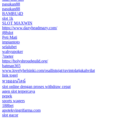
pasukan88
pasukan88
BAMBU4D
slot 1k
SLOT MAXWIN
https://www.dazyheadmazy.com/
j88slot
Peti Mati
impiantoto
selalubet
wahyupoker
7meter
https://holyshroudguild.org/
batman365
www.lovelyhelsinki.com/osallistujat/ravintolatjakahvilat
link togel
หวยออนไลน์
slot online dengan proses withdraw cepat
agen slot terpercaya
pepek
sports wagers
188bet
apotekvingrifarma.com
slot gacor