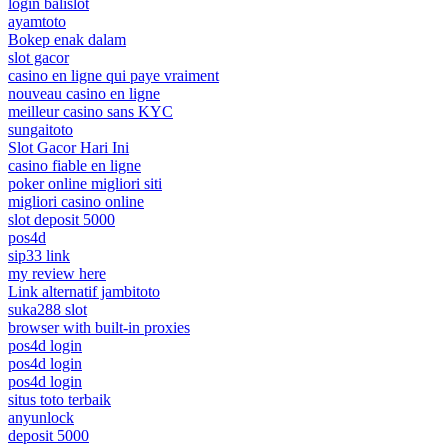
login balislot
ayamtoto
Bokep enak dalam
slot gacor
casino en ligne qui paye vraiment
nouveau casino en ligne
meilleur casino sans KYC
sungaitoto
Slot Gacor Hari Ini
casino fiable en ligne
poker online migliori siti
migliori casino online
slot deposit 5000
pos4d
sip33 link
my review here
Link alternatif jambitoto
suka288 slot
browser with built-in proxies
pos4d login
pos4d login
pos4d login
situs toto terbaik
anyunlock
deposit 5000