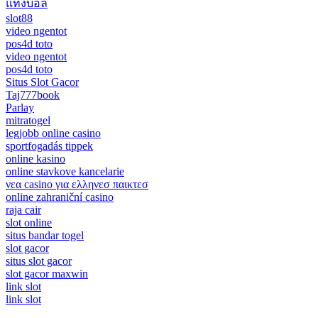
แทงบอล
slot88
video ngentot
pos4d toto
video ngentot
pos4d toto
Situs Slot Gacor
Taj777book
Parlay
mitratogel
legjobb online casino
sportfogadás tippek
online kasino
online stavkove kancelarie
νεα casino για ελληνεσ παικτεσ
online zahraniční casino
raja cair
slot online
situs bandar togel
slot gacor
situs slot gacor
slot gacor maxwin
link slot
link slot