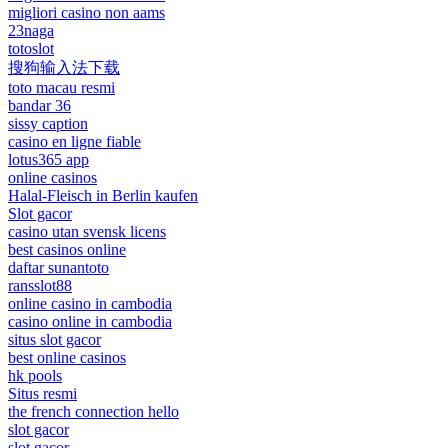
migliori casino non aams
23naga
totoslot
搜狗输入法下载
toto macau resmi
bandar 36
sissy caption
casino en ligne fiable
lotus365 app
online casinos
Halal-Fleisch in Berlin kaufen
Slot gacor
casino utan svensk licens
best casinos online
daftar sunantoto
ransslot88
online casino in cambodia
casino online in cambodia
situs slot gacor
best online casinos
hk pools
Situs resmi
the french connection hello
slot gacor
slot gacor