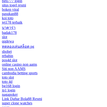
biru777 login
situs togel resmi
bokep viral
pasukan88
koi toto
jet178 terbaik
บาคาร่า
badak178
slot
qqdewa
ทดลองเล่นสล็อต pg
sbobet
rebahin
pos4d slot
online casino non aams
Siti non AAMS
cambodia betting sports
toto slot
toto 4d
bg168 login
jp1 login
nagapoker
Link Daftar Bola88 Resmi
super clone watches