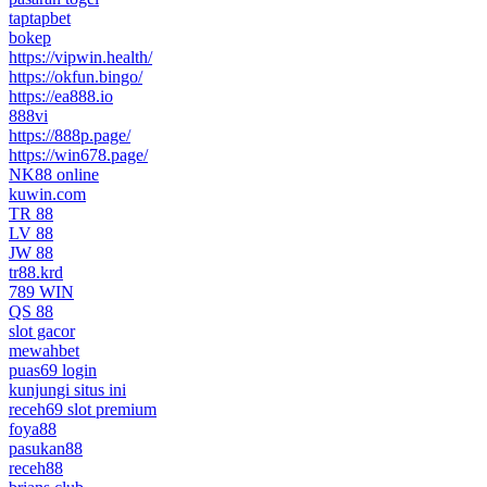
taptapbet
bokep
https://vipwin.health/
https://okfun.bingo/
https://ea888.io
888vi
https://888p.page/
https://win678.page/
NK88 online
kuwin.com
TR 88
LV 88
JW 88
tr88.krd
789 WIN
QS 88
slot gacor
mewahbet
puas69 login
kunjungi situs ini
receh69 slot premium
foya88
pasukan88
receh88