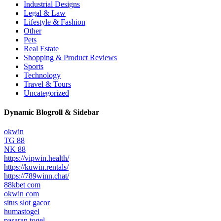
Industrial Designs
Legal & Law
Lifestyle & Fashion
Other
Pets
Real Estate
Shopping & Product Reviews
Sports
Technology
Travel & Tours
Uncategorized
Dynamic Blogroll & Sidebar
okwin
TG 88
NK 88
https://vipwin.health/
https://kuwin.rentals/
https://789winn.chat/
88kbet com
okwin com
situs slot gacor
humastogel
pasaran togel