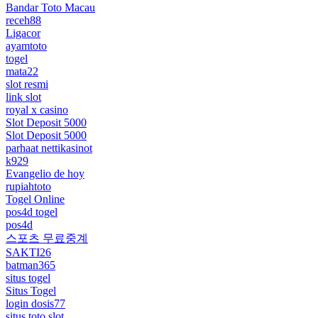
Bandar Toto Macau
receh88
Ligacor
ayamtoto
togel
mata22
slot resmi
link slot
royal x casino
Slot Deposit 5000
Slot Deposit 5000
parhaat nettikasinot
k929
Evangelio de hoy
rupiahtoto
Togel Online
pos4d togel
pos4d
스포츠 무료중계
SAKTI26
batman365
situs togel
Situs Togel
login dosis77
situs toto slot