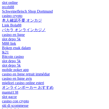
slot online
receh88
Schweinefleisch Shop Dortmund
casino crypto
本人確認不要 オンカジ
Link Bola88
バカラ オンラインカジノ
casino en ligne
slot depo 5k
M88 link
Bokep enak dalam
lk21
Bitcoin casino
slot depo 5k
slot depo 5k
mobile poker app
casino en ligne retrait immédiat
casino en ligne avis
migliori casino online esteri
オンラインポーカー おすすめ
mantul138
slot gacor
casino con crypto
siti di scommesse