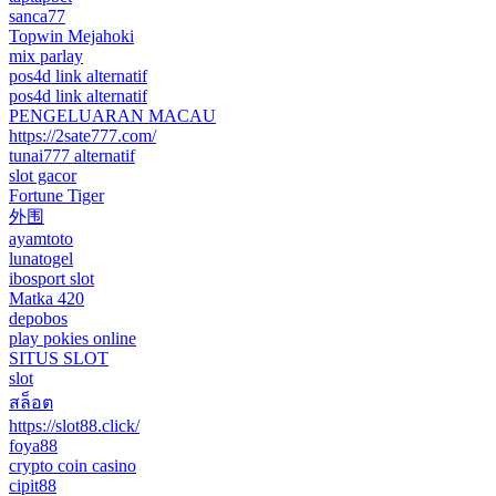
sanca77
Topwin Mejahoki
mix parlay
pos4d link alternatif
pos4d link alternatif
PENGELUARAN MACAU
https://2sate777.com/
tunai777 alternatif
slot gacor
Fortune Tiger
外围
ayamtoto
lunatogel
ibosport slot
Matka 420
depobos
play pokies online
SITUS SLOT
slot
สล็อต
https://slot88.click/
foya88
crypto coin casino
cipit88