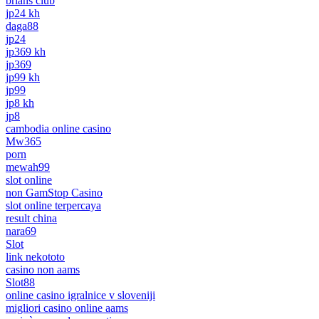
brians club
jp24 kh
daga88
jp24
jp369 kh
jp369
jp99 kh
jp99
jp8 kh
jp8
cambodia online casino
Mw365
porn
mewah99
slot online
non GamStop Casino
slot online terpercaya
result china
nara69
Slot
link nekototo
casino non aams
Slot88
online casino igralnice v sloveniji
migliori casino online aams