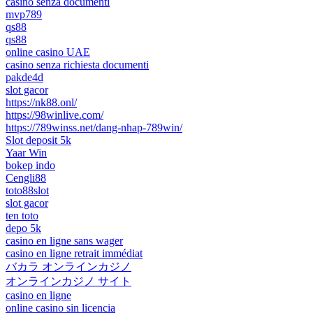
casinò senza documenti
mvp789
qs88
qs88
online casino UAE
casino senza richiesta documenti
pakde4d
slot gacor
https://nk88.onl/
https://98winlive.com/
https://789winss.net/dang-nhap-789win/
Slot deposit 5k
Yaar Win
bokep indo
Cengli88
toto88slot
slot gacor
ten toto
depo 5k
casino en ligne sans wager
casino en ligne retrait immédiat
バカラ オンラインカジノ
オンラインカジノ サイト
casino en ligne
online casino sin licencia