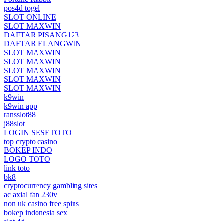
pos4d togel
SLOT ONLINE
SLOT MAXWIN
DAFTAR PISANG123
DAFTAR ELANGWIN
SLOT MAXWIN
SLOT MAXWIN
SLOT MAXWIN
SLOT MAXWIN
SLOT MAXWIN
k9win
k9win app
ransslot88
j88slot
LOGIN SESETOTO
top crypto casino
BOKEP INDO
LOGO TOTO
link toto
bk8
cryptocurrency gambling sites
ac axial fan 230v
non uk casino free spins
bokep indonesia sex