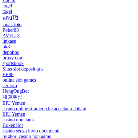
slot 4d
togel
togel
คลิปโป๊
lapak toto
Poker88
AVFLIX
linkasu
bk8
depobos
bruxy com
sportsbook
Situs slot deposit qris
EE88
online slot games
ceritoto
HengOngBet
채권추심
EIU Yemen
casino online stranieri che accettano italiani
EIU Yemen
casino non aams
BokepHot
casino senza invio documenti
migliori casino non aams