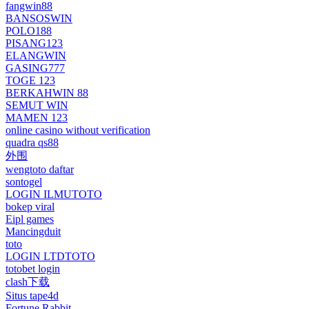
fangwin88
BANSOSWIN
POLO188
PISANG123
ELANGWIN
GASING777
TOGE 123
BERKAHWIN 88
SEMUT WIN
MAMEN 123
online casino without verification
quadra qs88
外围
wengtoto daftar
sontogel
LOGIN ILMUTOTO
bokep viral
Eipl games
Mancingduit
toto
LOGIN LTDTOTO
totobet login
clash下载
Situs tape4d
Fortune Rabbit