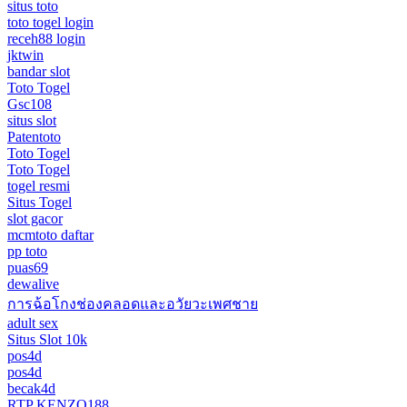
situs toto
toto togel login
receh88 login
jktwin
bandar slot
Toto Togel
Gsc108
situs slot
Patentoto
Toto Togel
Toto Togel
togel resmi
Situs Togel
slot gacor
mcmtoto daftar
pp toto
puas69
dewalive
การฉ้อโกงช่องคลอดและอวัยวะเพศชาย
adult sex
Situs Slot 10k
pos4d
pos4d
becak4d
RTP KENZO188