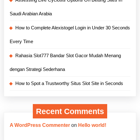
Saudi Arabian Arabia
How to Complete Alexistogel Login in Under 30 Seconds
Every Time
Rahasia Slot777 Bandar Slot Gacor Mudah Menang
dengan Strategi Sederhana
How to Spot a Trustworthy Situs Slot Site in Seconds
Recent Comments
A WordPress Commenter
on
Hello world!