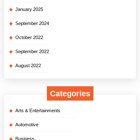
January 2025
September 2024
October 2022
September 2022
August 2022
Categories
Arts & Entertainments
Automotive
Business