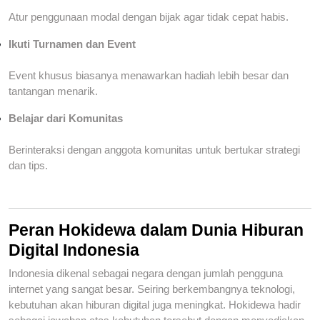
Atur penggunaan modal dengan bijak agar tidak cepat habis.
Ikuti Turnamen dan Event
Event khusus biasanya menawarkan hadiah lebih besar dan
tantangan menarik.
Belajar dari Komunitas
Berinteraksi dengan anggota komunitas untuk bertukar strategi
dan tips.
Peran Hokidewa dalam Dunia Hiburan
Digital Indonesia
Indonesia dikenal sebagai negara dengan jumlah pengguna
internet yang sangat besar. Seiring berkembangnya teknologi,
kebutuhan akan hiburan digital juga meningkat. Hokidewa hadir