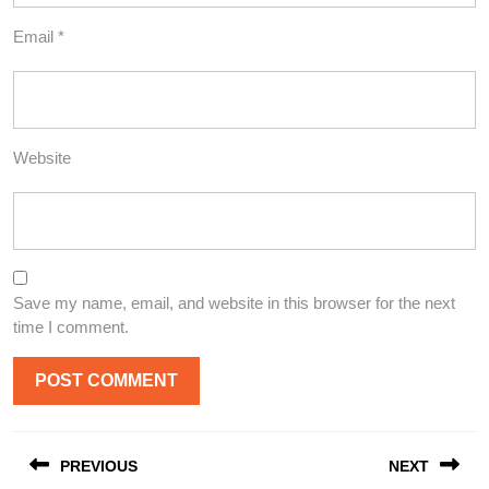
Email
*
Website
Save my name, email, and website in this browser for the next
time I comment.
Post
PREVIOUS
NEXT
navigation