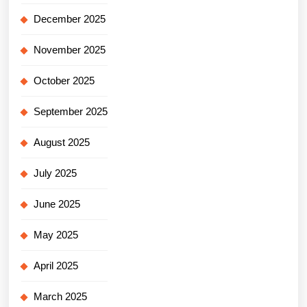
December 2025
November 2025
October 2025
September 2025
August 2025
July 2025
June 2025
May 2025
April 2025
March 2025