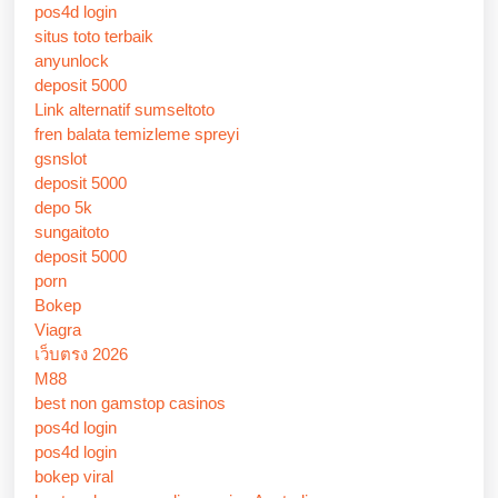
pos4d login
situs toto terbaik
anyunlock
deposit 5000
Link alternatif sumseltoto
fren balata temizleme spreyi
gsnslot
deposit 5000
depo 5k
sungaitoto
deposit 5000
porn
Bokep
Viagra
เว็บตรง 2026
M88
best non gamstop casinos
pos4d login
pos4d login
bokep viral