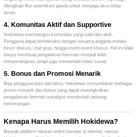
dilengkapi fitur autentikasi ganda untuk menjaga akun tetap
aman.
4. Komunitas Aktif dan Supportive
Hokidewa membangun komunitas yang solid dan aktif.
Pengguna dapat berinteraksi dengan sesama anggota melalui
forum diskusi, chat grup, hingga event-event khusus. Hal ini tidak
hanya membuat pengalaman bermain menjadi lebih
menyenangkan, tetapi juga menambah relasi sosial.
5. Bonus dan Promosi Menarik
Bagi pengguna baru dan lama, Hokidewa menyediakan berbagai
promo menarik dan bonus yang dapat meningkatkan
pengalaman bermain sekaligus menambah peluang
kemenangan.
Kenapa Harus Memilih Hokidewa?
Banyak platform hiburan online beredar di internet, namun