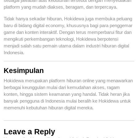
sebagai jawaban atas kebutuhan tersebut dengan menyediakan
platform yang mudah diakses, beragam, dan terpercaya.
Tidak hanya sekadar hiburan, Hokidewa juga membuka peluang
baru di bidang digital economy, khususnya bagi para penggemar
game dan konten interaktif. Dengan terus memperbarui fitur dan
mengikuti perkembangan teknologi, Hokidewa berpotensi
menjadi salah satu pemain utama dalam industri hiburan digital
Indonesia.
Kesimpulan
Hokidewa merupakan platform hiburan online yang menawarkan
berbagai keunggulan mulai dari kemudahan akses, ragam
konten, hingga sistem keamanan yang handal. Tidak heran jika
banyak pengguna di Indonesia mulai beralih ke Hokidewa untuk
memenuhi kebutuhan hiburan digital mereka.
Leave a Reply