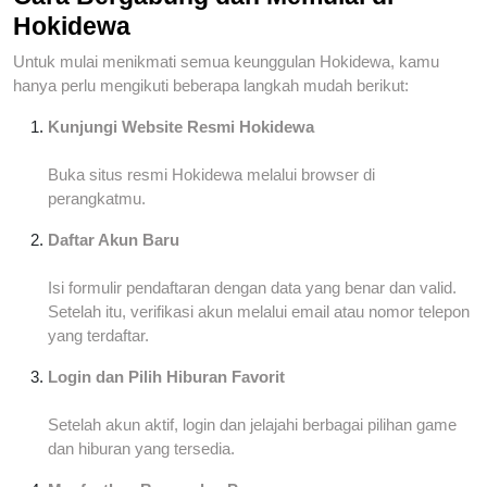
Hokidewa
Untuk mulai menikmati semua keunggulan Hokidewa, kamu
hanya perlu mengikuti beberapa langkah mudah berikut:
Kunjungi Website Resmi Hokidewa
Buka situs resmi Hokidewa melalui browser di
perangkatmu.
Daftar Akun Baru
Isi formulir pendaftaran dengan data yang benar dan valid.
Setelah itu, verifikasi akun melalui email atau nomor telepon
yang terdaftar.
Login dan Pilih Hiburan Favorit
Setelah akun aktif, login dan jelajahi berbagai pilihan game
dan hiburan yang tersedia.