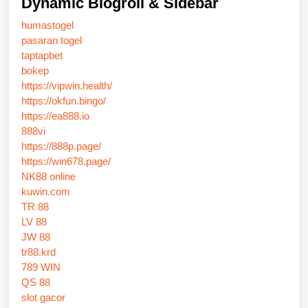
Dynamic Blogroll & Sidebar
humastogel
pasaran togel
taptapbet
bokep
https://vipwin.health/
https://okfun.bingo/
https://ea888.io
888vi
https://888p.page/
https://win678.page/
NK88 online
kuwin.com
TR 88
LV 88
JW 88
tr88.krd
789 WIN
QS 88
slot gacor