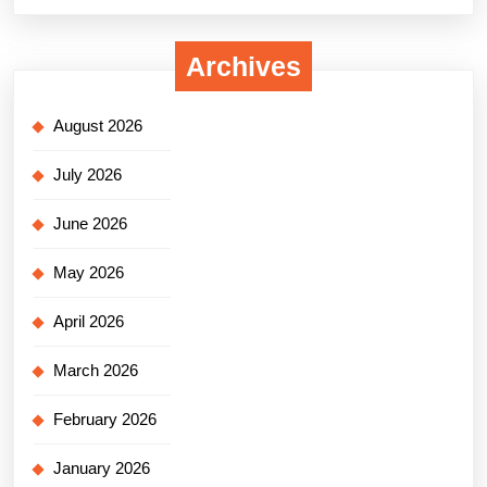
Archives
August 2026
July 2026
June 2026
May 2026
April 2026
March 2026
February 2026
January 2026