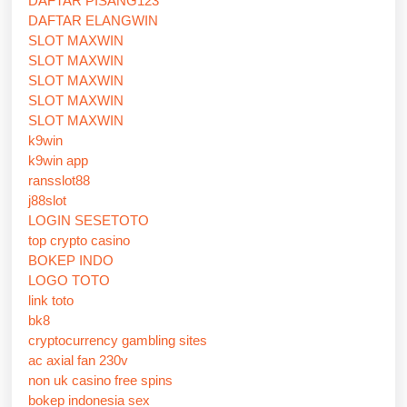
DAFTAR PISANG123
DAFTAR ELANGWIN
SLOT MAXWIN
SLOT MAXWIN
SLOT MAXWIN
SLOT MAXWIN
SLOT MAXWIN
k9win
k9win app
ransslot88
j88slot
LOGIN SESETOTO
top crypto casino
BOKEP INDO
LOGO TOTO
link toto
bk8
cryptocurrency gambling sites
ac axial fan 230v
non uk casino free spins
bokep indonesia sex