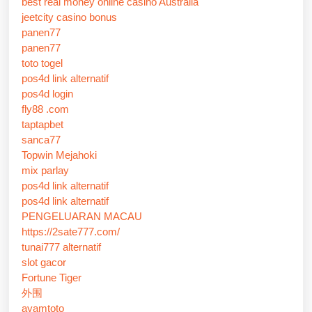
best real money online casino Australia
jeetcity casino bonus
panen77
panen77
toto togel
pos4d link alternatif
pos4d login
fly88 .com
taptapbet
sanca77
Topwin Mejahoki
mix parlay
pos4d link alternatif
pos4d link alternatif
PENGELUARAN MACAU
https://2sate777.com/
tunai777 alternatif
slot gacor
Fortune Tiger
外围
ayamtoto