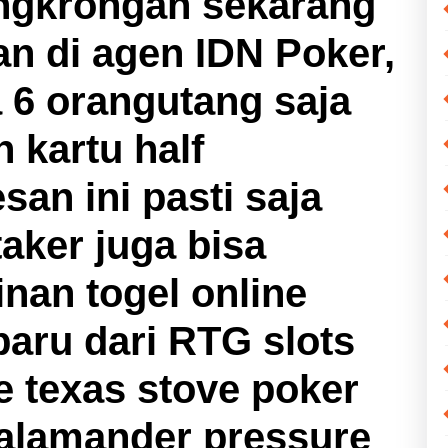
ongkrongan sekarang
an di agen IDN Poker,
 6 orangutang saja
kartu half
an ini pasti saja
aker juga bisa
nan togel online
baru dari RTG slots
e texas stove poker
salamander pressure