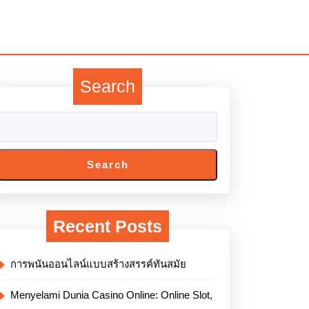
Search
Search
Recent Posts
การพนันออนไลน์แบบสร้างสรรค์ทันสมัย
Menyelami Dunia Casino Online: Online Slot,