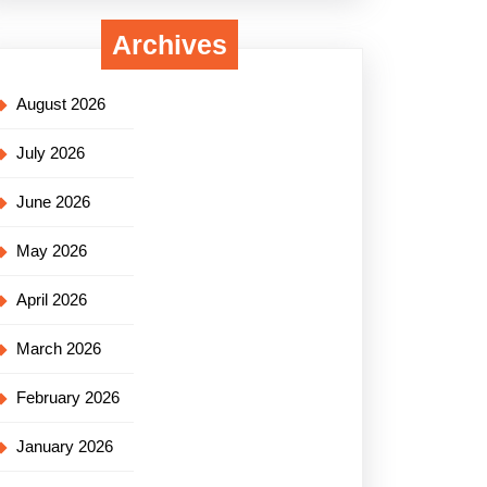
Archives
August 2026
July 2026
June 2026
May 2026
April 2026
March 2026
February 2026
January 2026