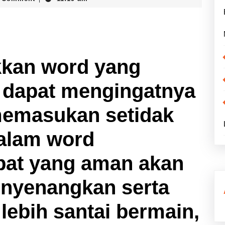
kan word yang
 dapat mengingatnya
memasukan setidak
dalam word
pat yang aman akan
enyenangkan serta
lebih santai bermain,