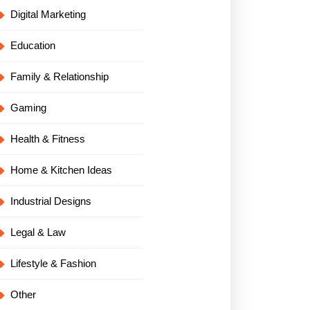
Digital Marketing
Education
Family & Relationship
Gaming
Health & Fitness
Home & Kitchen Ideas
Industrial Designs
Legal & Law
Lifestyle & Fashion
Other