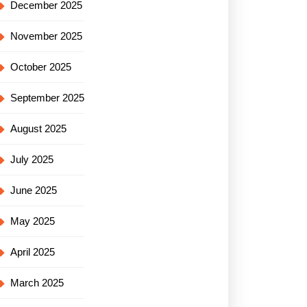
December 2025
November 2025
October 2025
September 2025
August 2025
July 2025
June 2025
May 2025
April 2025
March 2025