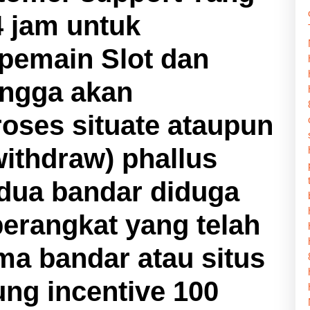
4 jam untuk
pemain Slot dan
ingga akan
ses situate ataupun
ithdraw) phallus
dua bandar diduga
erangkat yang telah
a bandar atau situs
ung incentive 100