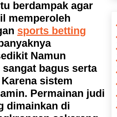
 itu berdampak agar
sil memperoleh
gan
sports betting
 banyaknya
sedikit Namun
 sangat bagus serta
. Karena sistem
jamin. Permainan judi
g dimainkan di