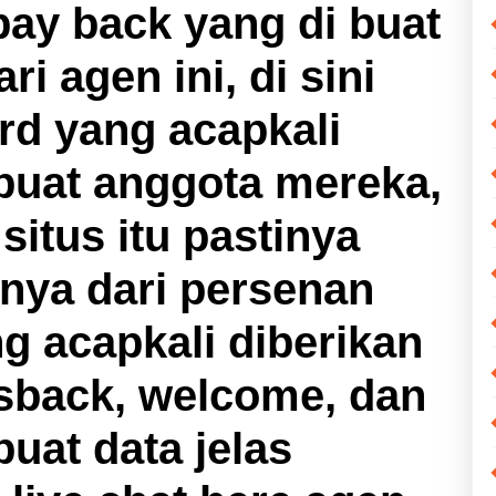
 pay back yang di buat
ri agen ini, di sini
rd yang acapkali
buat anggota mereka,
situs itu pastinya
nya dari persenan
g acapkali diberikan
asback, welcome, dan
buat data jelas