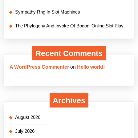
Sympathy Rng In Slot Machines
The Phylogeny And Invoke Of Bodoni Online Slot Play
Recent Comments
A WordPress Commenter
on
Hello world!
Archives
August 2026
July 2026