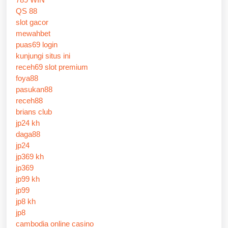
QS 88
slot gacor
mewahbet
puas69 login
kunjungi situs ini
receh69 slot premium
foya88
pasukan88
receh88
brians club
jp24 kh
daga88
jp24
jp369 kh
jp369
jp99 kh
jp99
jp8 kh
jp8
cambodia online casino