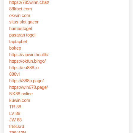
https://789winn.chat/
88kbet com
okwin com
situs slot gacor
humastogel
pasaran togel
taptapbet
bokep
https://vipwin.health/
https://okfun.bingo/
https://ea888.io
888vi
https://888p.page/
https://win678.page/
NK88 online
kuwin.com
TR 88
LV 88
JW 88
tr88.krd
789 WIN