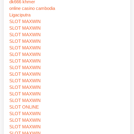
dk666 khmer
online casino cambodia
Ligaciputra
SLOT MAXWIN
SLOT MAXWIN
SLOT MAXWIN
SLOT MAXWIN
SLOT MAXWIN
SLOT MAXWIN
SLOT MAXWIN
SLOT MAXWIN
SLOT MAXWIN
SLOT MAXWIN
SLOT MAXWIN
SLOT MAXWIN
SLOT MAXWIN
SLOT ONLINE
SLOT MAXWIN
SLOT MAXWIN
SLOT MAXWIN
SLOT MAXWIN