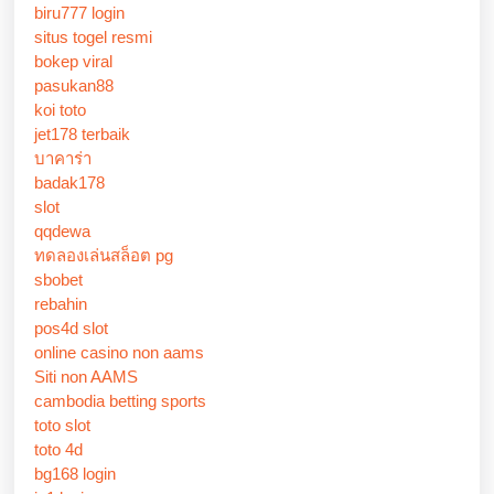
biru777 login
situs togel resmi
bokep viral
pasukan88
koi toto
jet178 terbaik
บาคาร่า
badak178
slot
qqdewa
ทดลองเล่นสล็อต pg
sbobet
rebahin
pos4d slot
online casino non aams
Siti non AAMS
cambodia betting sports
toto slot
toto 4d
bg168 login