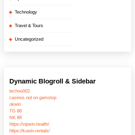
Technology
Travel & Tours
Uncategorized
Dynamic Blogroll & Sidebar
techno002
casinos not on gamstop
okwin
TG 88
NK 88
https://vipwin.health/
https://kuwin.rentals/