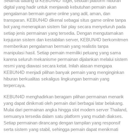
Selamat datang di KEBUN4D Togel, sebuah platform hiburan
digital yang hadir untuk menjawab kebutuhan pemain akan
pengalaman bermain game online yang adil, aman, dan
transparan. KEBUN4D dikenal sebagai situs game online tanpa
bot yang menerapkan sistem fair play secara menyeluruh pada
setiap jenis permainan yang tersedia. Dengan mengutamakan
kejujuran sistem dan kestabilan server, KEBUN4D berkomitmen
memberikan pengalaman bermain yang realistis tanpa
manipulasi hasil. Setiap pemain memiliki peluang yang sama
karena seluruh mekanisme permainan dijalankan melalui sistem
resmi yang diawasi secara ketat. Inilah alasan mengapa
KEBUN4D menjadi pilihan banyak pemain yang menginginkan
hiburan berkualitas sekaligus lingkungan bermain yang
terpercaya.
KEBUN4D menghadirkan beragam pilihan permainan menarik
yang dapat dinikmati oleh pemain dari berbagai latar belakang.
Mulai dari permainan angka hingga slot modern server Thailand,
semuanya tersedia dalam satu platform yang mudah diakses.
Setiap permainan dirancang dengan tampilan yang responsif
serta sistem yang stabil, sehingga pemain dapat menikmati