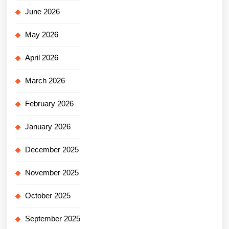
June 2026
May 2026
April 2026
March 2026
February 2026
January 2026
December 2025
November 2025
October 2025
September 2025