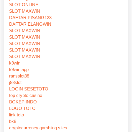
SLOT ONLINE
SLOT MAXWIN
DAFTAR PISANG123
DAFTAR ELANGWIN
SLOT MAXWIN
SLOT MAXWIN
SLOT MAXWIN
SLOT MAXWIN
SLOT MAXWIN
k9win
k9win app
ransslot88
j88slot
LOGIN SESETOTO
top crypto casino
BOKEP INDO
LOGO TOTO
link toto
bk8
cryptocurrency gambling sites