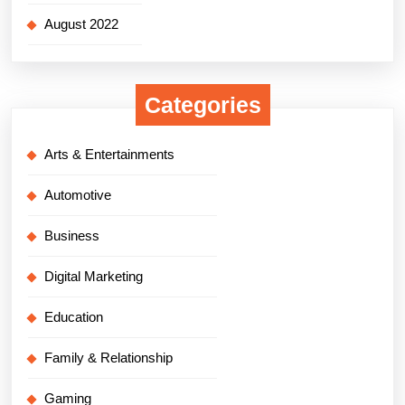
August 2022
Categories
Arts & Entertainments
Automotive
Business
Digital Marketing
Education
Family & Relationship
Gaming