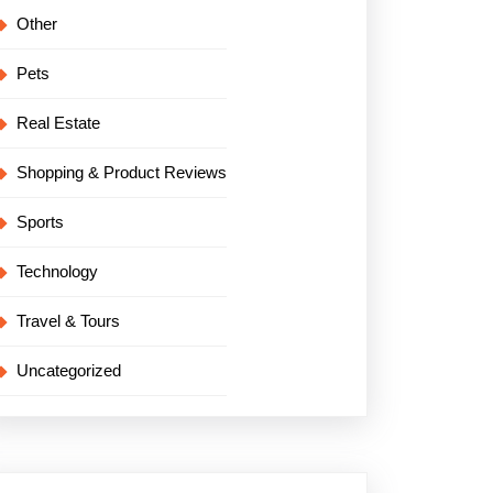
Other
Pets
Real Estate
Shopping & Product Reviews
Sports
Technology
Travel & Tours
Uncategorized