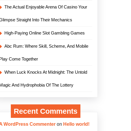
The Actual Enjoyable Arena Of Casino Your
Glimpse Straight Into Their Mechanics
High-Paying Online Slot Gambling Games
Abc Rum: Where Skill, Scheme, And Mobile
Play Come Together
When Luck Knocks At Midnight: The Untold
Magic And Hydrophobia Of The Lottery
Recent Comments
A WordPress Commenter
on
Hello world!