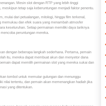
nangan. Mesin slot dengan RTP yang lebih tinggi
 meskipun tetap saja keberuntungan menjadi faktor penentu.
ulai dari petualangan, mitologi, hingga film terkenal,
ang memukau dan efek suara yang menambah atmosfer
a keseluruhan. Setiap permainan memiliki daya tariknya
uk mencoba peruntungan mereka.
kukan dengan beberapa langkah sederhana. Pertama, pemain
Setelah itu, mereka dapat membuat akun dan menyetor dana
 pemain dapat memilih permainan slot yang mereka sukai dan
ekan tombol untuk memutar gulungan dan menunggu
iki nilai tertentu, dan pemain akan memenangkan hadiah jika
nasi yang ditentukan.