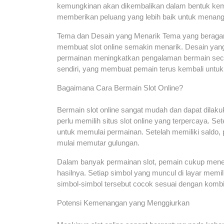
kemungkinan akan dikembalikan dalam bentuk keme
memberikan peluang yang lebih baik untuk menang,
Tema dan Desain yang Menarik Tema yang beragam, m
membuat slot online semakin menarik. Desain y
permainan meningkatkan pengalaman bermain secar
sendiri, yang membuat pemain terus kembali unt
Bagaimana Cara Bermain Slot Online?
Bermain slot online sangat mudah dan dapat dila
perlu memilih situs slot online yang terpercaya. 
untuk memulai permainan. Setelah memiliki saldo,
mulai memutar gulungan.
Dalam banyak permainan slot, pemain cukup men
hasilnya. Setiap simbol yang muncul di layar memil
simbol-simbol tersebut cocok sesuai dengan kombi
Potensi Kemenangan yang Menggiurkan