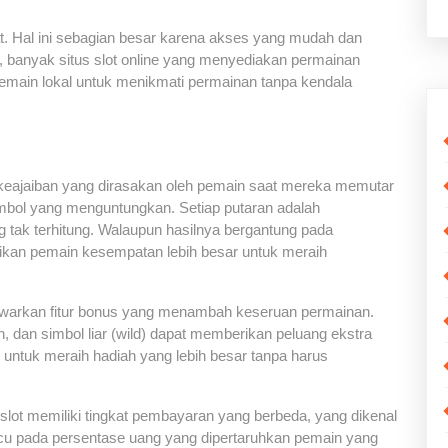
kat. Hal ini sebagian besar karena akses yang mudah dan
banyak situs slot online yang menyediakan permainan
main lokal untuk menikmati permainan tanpa kendala
ah keajaiban yang dirasakan oleh pemain saat mereka memutar
mbol yang menguntungkan. Setiap putaran adalah
tak terhitung. Walaupun hasilnya bergantung pada
kan pemain kesempatan lebih besar untuk meraih
awarkan fitur bonus yang menambah keseruan permainan.
, dan simbol liar (wild) dapat memberikan peluang ekstra
 untuk meraih hadiah yang lebih besar tanpa harus
slot memiliki tingkat pembayaran yang berbeda, yang dikenal
acu pada persentase uang yang dipertaruhkan pemain yang