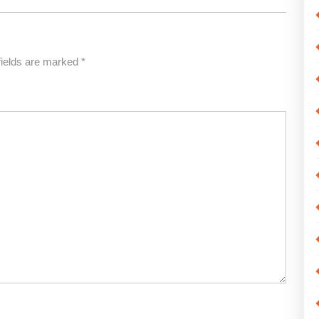
fields are marked
*