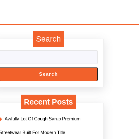
Search
Search
Recent Posts
Awfully Lot Of Cough Syrup Premium
Streetwear Built For Modern Title