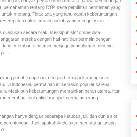
beruntungan, banyak pemain yang merasa bahwa kemenangan
pat, pemahaman tentang RTP, serta pemilihan permainan yang
 untuk menang. Tidak ada yang tahu kapan keberuntungan
 kesempatan untuk meraih hadiah yang menggiurkan.
 dilakukan secara bijak. Meskipun slot online bisa
 anggaran mereka dengan hati-hati dan bermain dengan
ng dapat membantu pemain menjaga pengalaman bermain
tif.
n yang penuh keajaiban, dengan berbagai kemungkinan
n. Di Indonesia, permainan ini semakin populer karena
raih. Meskipun keberuntungan memainkan peran utama, fitur
an membuat slot online menjadi permainan yang
ngan hanya dengan beberapa ketukan jari, dan dunia slot
ba peruntungan. Jadi, apakah Anda siap memutar gulungan
da?