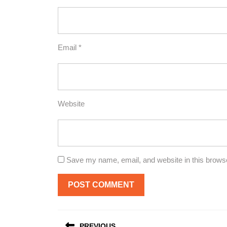
Email
*
Website
Save my name, email, and website in this browse
Post
PREVIOUS