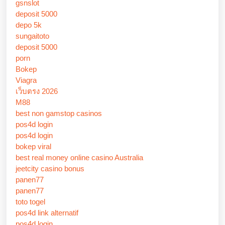
gsnslot
deposit 5000
depo 5k
sungaitoto
deposit 5000
porn
Bokep
Viagra
เว็บตรง 2026
M88
best non gamstop casinos
pos4d login
pos4d login
bokep viral
best real money online casino Australia
jeetcity casino bonus
panen77
panen77
toto togel
pos4d link alternatif
pos4d login