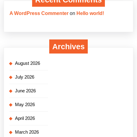
A WordPress Commenter
on
Hello world!
Archives
August 2026
July 2026
June 2026
May 2026
April 2026
March 2026