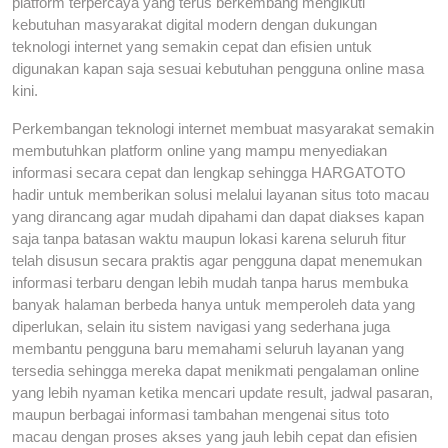
platform terpercaya yang terus berkembang mengikuti
kebutuhan masyarakat digital modern dengan dukungan
teknologi internet yang semakin cepat dan efisien untuk
digunakan kapan saja sesuai kebutuhan pengguna online masa
kini.
Perkembangan teknologi internet membuat masyarakat semakin
membutuhkan platform online yang mampu menyediakan
informasi secara cepat dan lengkap sehingga HARGATOTO
hadir untuk memberikan solusi melalui layanan situs toto macau
yang dirancang agar mudah dipahami dan dapat diakses kapan
saja tanpa batasan waktu maupun lokasi karena seluruh fitur
telah disusun secara praktis agar pengguna dapat menemukan
informasi terbaru dengan lebih mudah tanpa harus membuka
banyak halaman berbeda hanya untuk memperoleh data yang
diperlukan, selain itu sistem navigasi yang sederhana juga
membantu pengguna baru memahami seluruh layanan yang
tersedia sehingga mereka dapat menikmati pengalaman online
yang lebih nyaman ketika mencari update result, jadwal pasaran,
maupun berbagai informasi tambahan mengenai situs toto
macau dengan proses akses yang jauh lebih cepat dan efisien