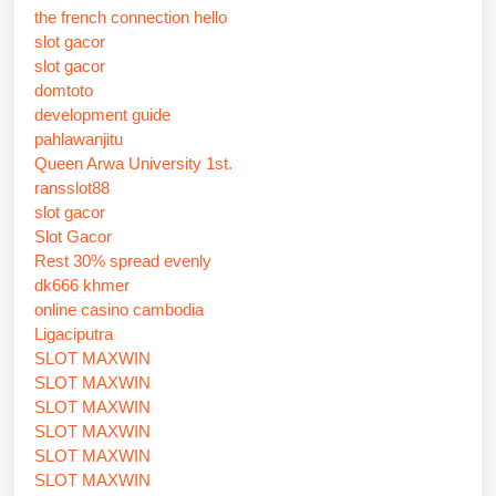
the french connection hello
slot gacor
slot gacor
domtoto
development guide
pahlawanjitu
Queen Arwa University 1st.
ransslot88
slot gacor
Slot Gacor
Rest 30% spread evenly
dk666 khmer
online casino cambodia
Ligaciputra
SLOT MAXWIN
SLOT MAXWIN
SLOT MAXWIN
SLOT MAXWIN
SLOT MAXWIN
SLOT MAXWIN