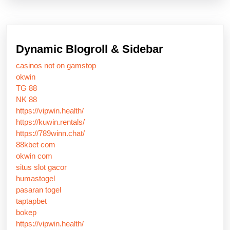
Dynamic Blogroll & Sidebar
casinos not on gamstop
okwin
TG 88
NK 88
https://vipwin.health/
https://kuwin.rentals/
https://789winn.chat/
88kbet com
okwin com
situs slot gacor
humastogel
pasaran togel
taptapbet
bokep
https://vipwin.health/