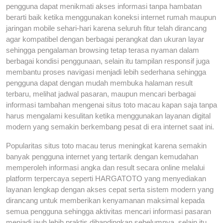
pengguna dapat menikmati akses informasi tanpa hambatan
berarti baik ketika menggunakan koneksi internet rumah maupun
jaringan mobile sehari-hari karena seluruh fitur telah dirancang
agar kompatibel dengan berbagai perangkat dan ukuran layar
sehingga pengalaman browsing tetap terasa nyaman dalam
berbagai kondisi penggunaan, selain itu tampilan responsif juga
membantu proses navigasi menjadi lebih sederhana sehingga
pengguna dapat dengan mudah membuka halaman result
terbaru, melihat jadwal pasaran, maupun mencari berbagai
informasi tambahan mengenai situs toto macau kapan saja tanpa
harus mengalami kesulitan ketika menggunakan layanan digital
modern yang semakin berkembang pesat di era internet saat ini.
Popularitas situs toto macau terus meningkat karena semakin
banyak pengguna internet yang tertarik dengan kemudahan
memperoleh informasi angka dan result secara online melalui
platform terpercaya seperti HARGATOTO yang menyediakan
layanan lengkap dengan akses cepat serta sistem modern yang
dirancang untuk memberikan kenyamanan maksimal kepada
semua pengguna sehingga aktivitas mencari informasi pasaran
menjadi jauh lebih praktis dibandingkan sebelumnya, selain itu