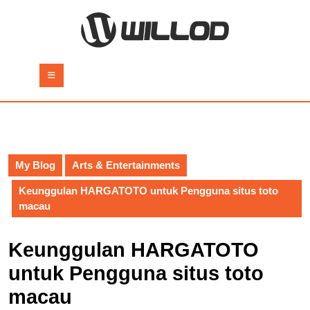
Skip
to
content
Skip
to
Open
content
Button
My Blog
Arts & Entertainments
Keunggulan HARGATOTO untuk Pengguna situs toto
macau
Keunggulan HARGATOTO
untuk Pengguna situs toto
macau