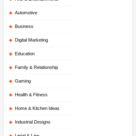
Automotive
Business
Digital Marketing
Education
Family & Relationship
Gaming
Health & Fitness
Home & Kitchen Ideas
Industrial Designs
Legal & Law