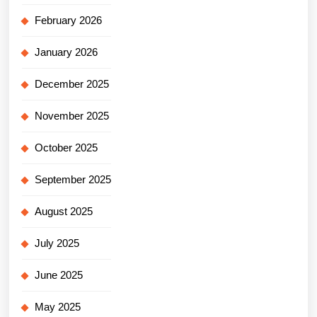
February 2026
January 2026
December 2025
November 2025
October 2025
September 2025
August 2025
July 2025
June 2025
May 2025