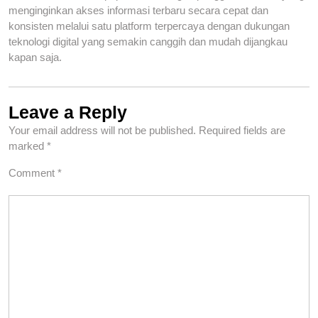
menginginkan akses informasi terbaru secara cepat dan
konsisten melalui satu platform terpercaya dengan dukungan
teknologi digital yang semakin canggih dan mudah dijangkau
kapan saja.
Leave a Reply
Your email address will not be published.
Required fields are
marked
*
Comment
*