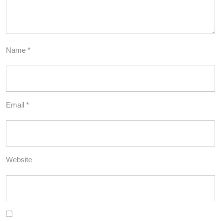
Name
*
Email
*
Website