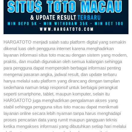
HARGATOTO menjadi salah satu platform digital yang semakin
dikenal luas oleh pengguna internet karena menghadirkan
layanan informasi situs toto macau dengan sistem yang modern,
praktis, dan mudah digunakan oleh semua kalangan sehingga
para pengguna dapat memperoleh berbagai informasi penting
mengenai pasaran angka, jadwal result, dan update terbaru
hanya melalui satu platform yang dirancang dengan tampilan
sederhana namun tetap responsif untuk berbagai perangkat
seperti smartphone, tablet, maupun komputer, selain itu
HARGATOTO juga menghadirkan pengalaman akses yang
stabil sehingga pengguna situs toto macau dapat menikmati
layanan online secara lebih nyaman tanpa harus menghadapi
proses pencarian data yang rumit maupun gangguan teknis
ketika mengakses informasi yang dibutuhkan setiap hari melalui