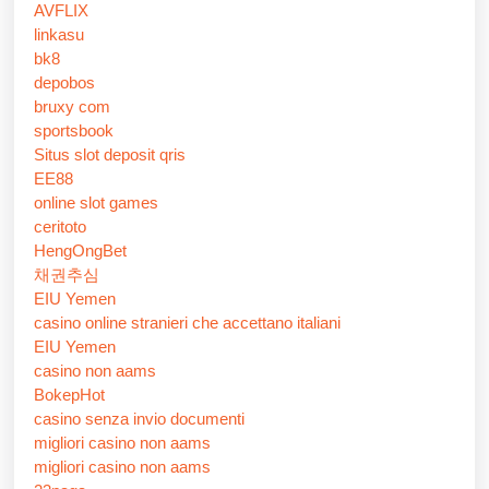
AVFLIX
linkasu
bk8
depobos
bruxy com
sportsbook
Situs slot deposit qris
EE88
online slot games
ceritoto
HengOngBet
채권추심
EIU Yemen
casino online stranieri che accettano italiani
EIU Yemen
casino non aams
BokepHot
casino senza invio documenti
migliori casino non aams
migliori casino non aams