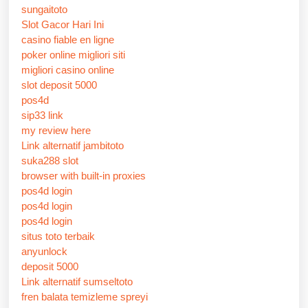
sungaitoto
Slot Gacor Hari Ini
casino fiable en ligne
poker online migliori siti
migliori casino online
slot deposit 5000
pos4d
sip33 link
my review here
Link alternatif jambitoto
suka288 slot
browser with built-in proxies
pos4d login
pos4d login
pos4d login
situs toto terbaik
anyunlock
deposit 5000
Link alternatif sumseltoto
fren balata temizleme spreyi