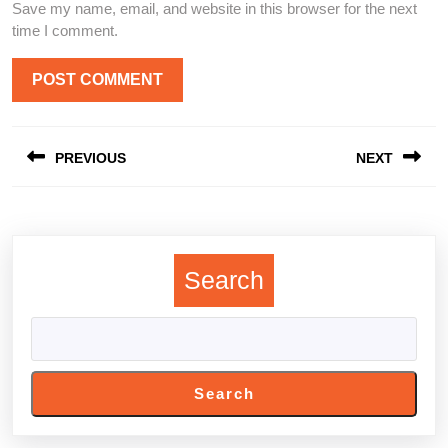
Save my name, email, and website in this browser for the next
time I comment.
Post
PREVIOUS
NEXT
navigation
Previous
Next
post:
post:
Search
Search