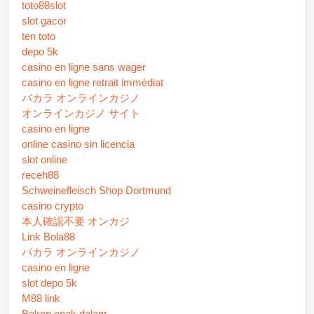
toto88slot
slot gacor
ten toto
depo 5k
casino en ligne sans wager
casino en ligne retrait immédiat
バカラ オンラインカジノ
オンラインカジノ サイト
casino en ligne
online casino sin licencia
slot online
receh88
Schweinefleisch Shop Dortmund
casino crypto
本人確認不要 オンカジ
Link Bola88
バカラ オンラインカジノ
casino en ligne
slot depo 5k
M88 link
Bokep enak dalam