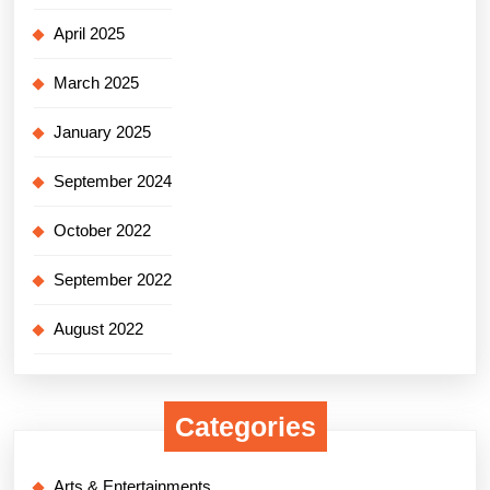
April 2025
March 2025
January 2025
September 2024
October 2022
September 2022
August 2022
Categories
Arts & Entertainments