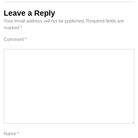
Leave a Reply
Your email address will not be published.
Required fields are
marked
*
Comment
*
Name
*