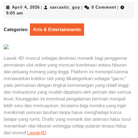
April
sarcastic_guy
April 4, 2026
sarcastic_guy
0 Comment
|
|
|
4,
9:05 am
2026
Categories:
Arts & Entertainments
Lawak 4D muncul sebagai destinasi menarik bagi penggemar
permainan slot online yang mencari kombinasi antara hiburan
dan peluang menang yang tinggi. Platform ini menonjol karena
menawarkan koleksi slot yang dikategorikan sebagai “gacor,”
yaitu permainan dengan tingkat kemenangan yang relatif tinggi
dan mekanisme yang mudah dipahami oleh pemain dari semua
level. Keunggulan ini membuat pengalaman bermain menjadi
lebih seru dan memuaskan, terutama bagi mereka yang ingin
menikmati sensasi taruhan tanpa harus menghadapi kurva
belajar yang rumit. Grafis yang menarik dan animasi halus turut
menambah nilai hiburan sehingga setiap putaran terasa hidup
dan imersif
Lawak4D
.