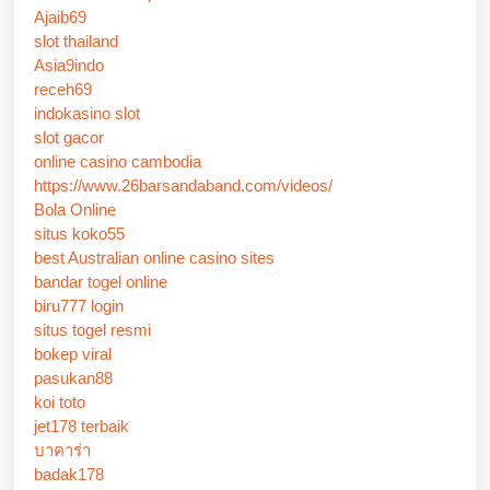
Ajaib69
slot thailand
Asia9indo
receh69
indokasino slot
slot gacor
online casino cambodia
https://www.26barsandaband.com/videos/
Bola Online
situs koko55
best Australian online casino sites
bandar togel online
biru777 login
situs togel resmi
bokep viral
pasukan88
koi toto
jet178 terbaik
บาคาร่า
badak178