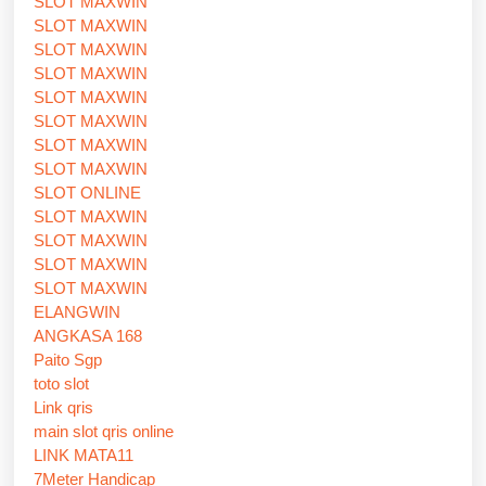
SLOT MAXWIN
SLOT MAXWIN
SLOT MAXWIN
SLOT MAXWIN
SLOT MAXWIN
SLOT MAXWIN
SLOT MAXWIN
SLOT MAXWIN
SLOT ONLINE
SLOT MAXWIN
SLOT MAXWIN
SLOT MAXWIN
SLOT MAXWIN
ELANGWIN
ANGKASA 168
Paito Sgp
toto slot
Link qris
main slot qris online
LINK MATA11
7Meter Handicap