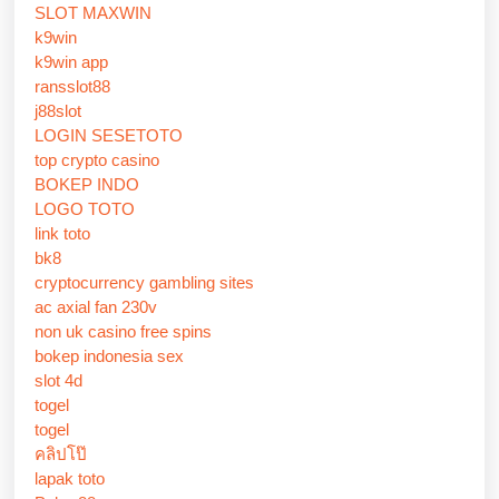
SLOT MAXWIN
k9win
k9win app
ransslot88
j88slot
LOGIN SESETOTO
top crypto casino
BOKEP INDO
LOGO TOTO
link toto
bk8
cryptocurrency gambling sites
ac axial fan 230v
non uk casino free spins
bokep indonesia sex
slot 4d
togel
togel
คลิปโป๊
lapak toto