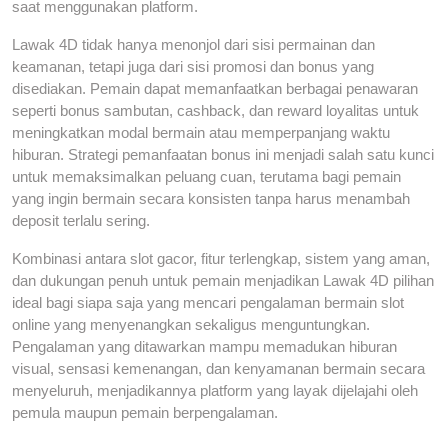
saat menggunakan platform.
Lawak 4D tidak hanya menonjol dari sisi permainan dan
keamanan, tetapi juga dari sisi promosi dan bonus yang
disediakan. Pemain dapat memanfaatkan berbagai penawaran
seperti bonus sambutan, cashback, dan reward loyalitas untuk
meningkatkan modal bermain atau memperpanjang waktu
hiburan. Strategi pemanfaatan bonus ini menjadi salah satu kunci
untuk memaksimalkan peluang cuan, terutama bagi pemain
yang ingin bermain secara konsisten tanpa harus menambah
deposit terlalu sering.
Kombinasi antara slot gacor, fitur terlengkap, sistem yang aman,
dan dukungan penuh untuk pemain menjadikan Lawak 4D pilihan
ideal bagi siapa saja yang mencari pengalaman bermain slot
online yang menyenangkan sekaligus menguntungkan.
Pengalaman yang ditawarkan mampu memadukan hiburan
visual, sensasi kemenangan, dan kenyamanan bermain secara
menyeluruh, menjadikannya platform yang layak dijelajahi oleh
pemula maupun pemain berpengalaman.