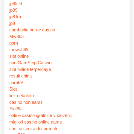
jp99 kh
jp99
jp8 kh
jp8
cambodia online casino
Mw365
porn
mewah99
slot online
non GamStop Casino
slot online terpercaya
result china
nara69
Slot
link nekototo
casino non aams
Slot88
online casino igralnice v sloveniji
migliori casino online aams
casinò senza documenti