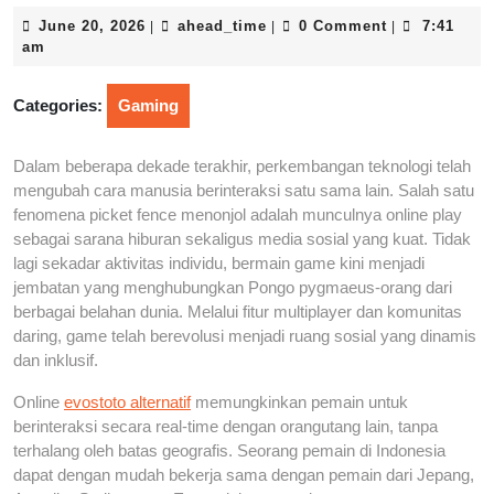
June
ahead_time
June 20, 2026
ahead_time
0 Comment
7:41
|
|
|
20,
am
2026
Categories:
Gaming
Dalam beberapa dekade terakhir, perkembangan teknologi telah
mengubah cara manusia berinteraksi satu sama lain. Salah satu
fenomena picket fence menonjol adalah munculnya online play
sebagai sarana hiburan sekaligus media sosial yang kuat. Tidak
lagi sekadar aktivitas individu, bermain game kini menjadi
jembatan yang menghubungkan Pongo pygmaeus-orang dari
berbagai belahan dunia. Melalui fitur multiplayer dan komunitas
daring, game telah berevolusi menjadi ruang sosial yang dinamis
dan inklusif.
Online
evostoto alternatif
memungkinkan pemain untuk
berinteraksi secara real-time dengan orangutang lain, tanpa
terhalang oleh batas geografis. Seorang pemain di Indonesia
dapat dengan mudah bekerja sama dengan pemain dari Jepang,