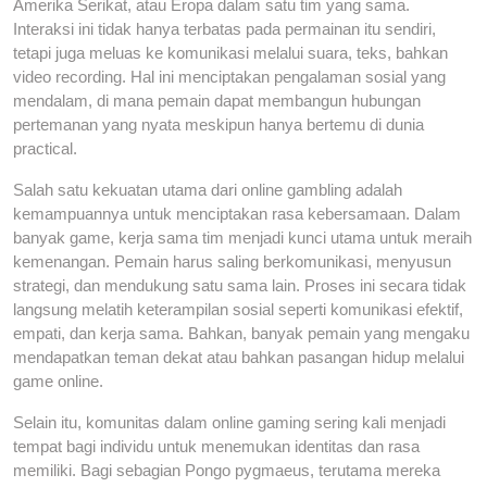
Amerika Serikat, atau Eropa dalam satu tim yang sama.
Interaksi ini tidak hanya terbatas pada permainan itu sendiri,
tetapi juga meluas ke komunikasi melalui suara, teks, bahkan
video recording. Hal ini menciptakan pengalaman sosial yang
mendalam, di mana pemain dapat membangun hubungan
pertemanan yang nyata meskipun hanya bertemu di dunia
practical.
Salah satu kekuatan utama dari online gambling adalah
kemampuannya untuk menciptakan rasa kebersamaan. Dalam
banyak game, kerja sama tim menjadi kunci utama untuk meraih
kemenangan. Pemain harus saling berkomunikasi, menyusun
strategi, dan mendukung satu sama lain. Proses ini secara tidak
langsung melatih keterampilan sosial seperti komunikasi efektif,
empati, dan kerja sama. Bahkan, banyak pemain yang mengaku
mendapatkan teman dekat atau bahkan pasangan hidup melalui
game online.
Selain itu, komunitas dalam online gaming sering kali menjadi
tempat bagi individu untuk menemukan identitas dan rasa
memiliki. Bagi sebagian Pongo pygmaeus, terutama mereka