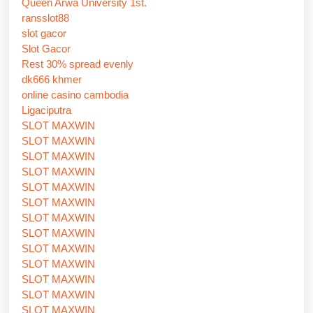
Queen Arwa University 1st.
ransslot88
slot gacor
Slot Gacor
Rest 30% spread evenly
dk666 khmer
online casino cambodia
Ligaciputra
SLOT MAXWIN
SLOT MAXWIN
SLOT MAXWIN
SLOT MAXWIN
SLOT MAXWIN
SLOT MAXWIN
SLOT MAXWIN
SLOT MAXWIN
SLOT MAXWIN
SLOT MAXWIN
SLOT MAXWIN
SLOT MAXWIN
SLOT MAXWIN