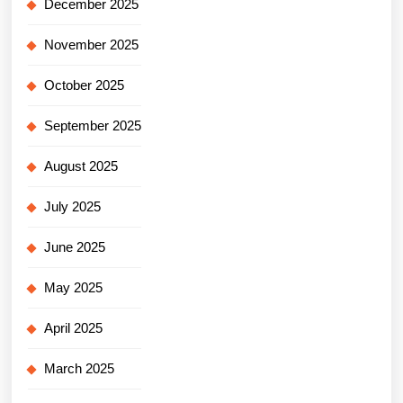
December 2025
November 2025
October 2025
September 2025
August 2025
July 2025
June 2025
May 2025
April 2025
March 2025