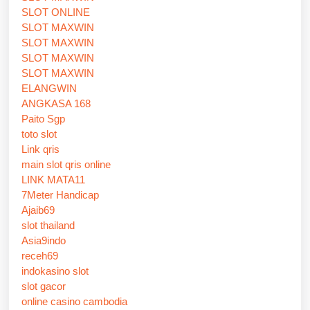
SLOT ONLINE
SLOT MAXWIN
SLOT MAXWIN
SLOT MAXWIN
SLOT MAXWIN
ELANGWIN
ANGKASA 168
Paito Sgp
toto slot
Link qris
main slot qris online
LINK MATA11
7Meter Handicap
Ajaib69
slot thailand
Asia9indo
receh69
indokasino slot
slot gacor
online casino cambodia