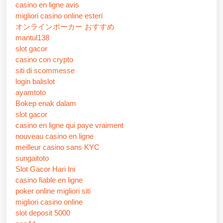
casino en ligne avis
migliori casino online esteri
オンラインポーカー おすすめ
mantul138
slot gacor
casino con crypto
siti di scommesse
login balislot
ayamtoto
Bokep enak dalam
slot gacor
casino en ligne qui paye vraiment
nouveau casino en ligne
meilleur casino sans KYC
sungaitoto
Slot Gacor Hari Ini
casino fiable en ligne
poker online migliori siti
migliori casino online
slot deposit 5000