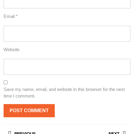
Email
*
Website
Save my name, email, and website in this browser for the next
time I comment.
Post
PREVIOUS
NEXT