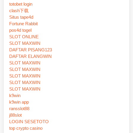
totobet login
clash下载
Situs tape4d
Fortune Rabbit
pos4d togel
SLOT ONLINE
SLOT MAXWIN
DAFTAR PISANG123
DAFTAR ELANGWIN
SLOT MAXWIN
SLOT MAXWIN
SLOT MAXWIN
SLOT MAXWIN
SLOT MAXWIN
k9win
k9win app
ransslot88
j88slot
LOGIN SESETOTO
top crypto casino