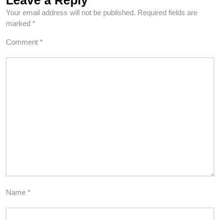
Leave a Reply
Your email address will not be published.
Required fields are
marked
*
Comment
*
Name
*