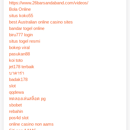
https://www.26barsandaband.com/videos/
Bola Online
situs koko55
best Australian online casino sites
bandar togel online
biru777 login
situs togel resmi
bokep viral
pasukan88
koi toto
jet178 terbaik
บาคาร่า
badak178
slot
qqdewa
ทดลองเล่นสล็อต pg
sbobet
rebahin
pos4d slot
online casino non aams