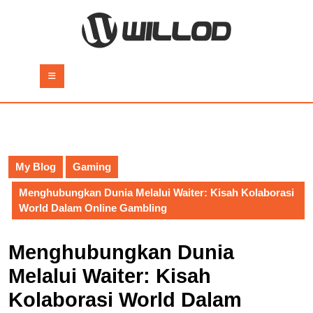
Skip
to
content
Skip
to
Open
content
Button
My Blog
Gaming
Menghubungkan Dunia Melalui Waiter: Kisah Kolaborasi
World Dalam Online Gambling
Menghubungkan Dunia
Melalui Waiter: Kisah
Kolaborasi World Dalam