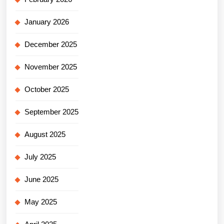
January 2026
December 2025
November 2025
October 2025
September 2025
August 2025
July 2025
June 2025
May 2025