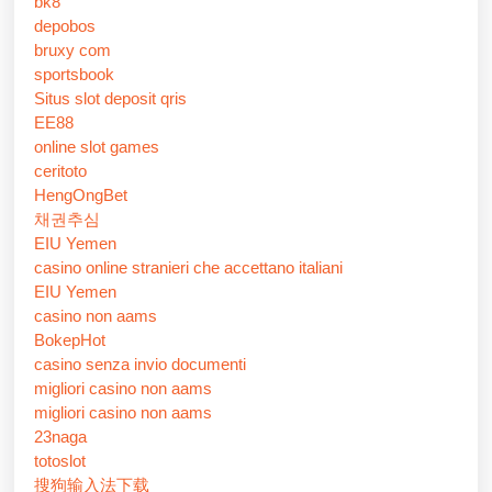
bk8
depobos
bruxy com
sportsbook
Situs slot deposit qris
EE88
online slot games
ceritoto
HengOngBet
채권추심
EIU Yemen
casino online stranieri che accettano italiani
EIU Yemen
casino non aams
BokepHot
casino senza invio documenti
migliori casino non aams
migliori casino non aams
23naga
totoslot
搜狗输入法下载