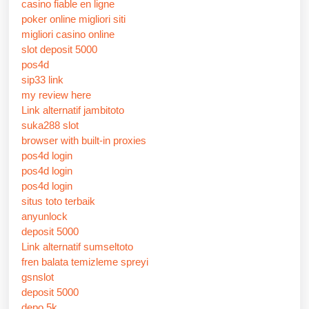
casino fiable en ligne
poker online migliori siti
migliori casino online
slot deposit 5000
pos4d
sip33 link
my review here
Link alternatif jambitoto
suka288 slot
browser with built-in proxies
pos4d login
pos4d login
pos4d login
situs toto terbaik
anyunlock
deposit 5000
Link alternatif sumseltoto
fren balata temizleme spreyi
gsnslot
deposit 5000
depo 5k