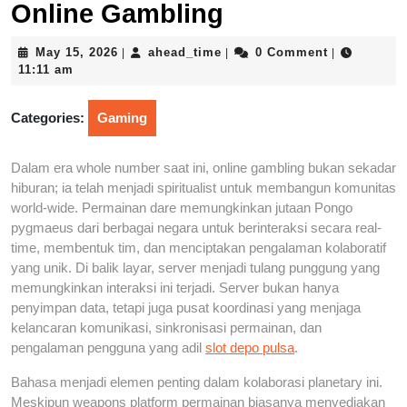
Online Gambling
May
ahead_time
May 15, 2026
ahead_time
0 Comment
|
|
|
15,
11:11 am
2026
Categories:
Gaming
Dalam era whole number saat ini, online gambling bukan sekadar
hiburan; ia telah menjadi spiritualist untuk membangun komunitas
world-wide. Permainan dare memungkinkan jutaan Pongo
pygmaeus dari berbagai negara untuk berinteraksi secara real-
time, membentuk tim, dan menciptakan pengalaman kolaboratif
yang unik. Di balik layar, server menjadi tulang punggung yang
memungkinkan interaksi ini terjadi. Server bukan hanya
penyimpan data, tetapi juga pusat koordinasi yang menjaga
kelancaran komunikasi, sinkronisasi permainan, dan
pengalaman pengguna yang adil
slot depo pulsa
.
Bahasa menjadi elemen penting dalam kolaborasi planetary ini.
Meskipun weapons platform permainan biasanya menyediakan