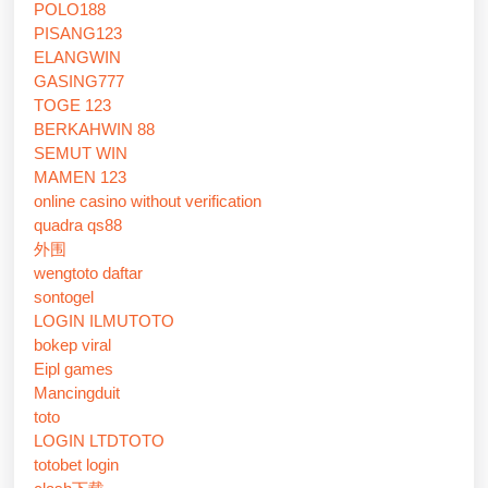
POLO188
PISANG123
ELANGWIN
GASING777
TOGE 123
BERKAHWIN 88
SEMUT WIN
MAMEN 123
online casino without verification
quadra qs88
外围
wengtoto daftar
sontogel
LOGIN ILMUTOTO
bokep viral
Eipl games
Mancingduit
toto
LOGIN LTDTOTO
totobet login