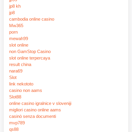
jp8 kh
jp8
cambodia online casino
Mw365
porn
mewah99
slot online
non GamStop Casino
slot online terpercaya
result china
nara69
Slot
link nekototo
casino non aams
Slot88
online casino igralnice v sloveniji
migliori casino online aams
casinò senza documenti
mvp789
qs88