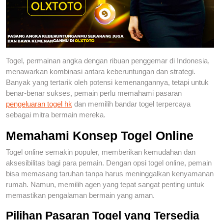
Togel, permainan angka dengan ribuan penggemar di Indonesia,
menawarkan kombinasi antara keberuntungan dan strategi.
Banyak yang tertarik oleh potensi kemenangannya, tetapi untuk
benar-benar sukses, pemain perlu memahami pasaran
pengeluaran togel hk
dan memilih bandar togel terpercaya
sebagai mitra bermain mereka.
Memahami Konsep Togel Online
Togel online semakin populer, memberikan kemudahan dan
aksesibilitas bagi para pemain. Dengan opsi togel online, pemain
bisa memasang taruhan tanpa harus meninggalkan kenyamanan
rumah. Namun, memilih agen yang tepat sangat penting untuk
memastikan pengalaman bermain yang aman.
Pilihan Pasaran Togel yang Tersedia