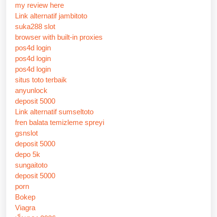
my review here
Link alternatif jambitoto
suka288 slot
browser with built-in proxies
pos4d login
pos4d login
pos4d login
situs toto terbaik
anyunlock
deposit 5000
Link alternatif sumseltoto
fren balata temizleme spreyi
gsnslot
deposit 5000
depo 5k
sungaitoto
deposit 5000
porn
Bokep
Viagra