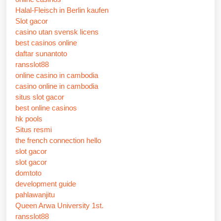
Halal-Fleisch in Berlin kaufen
Slot gacor
casino utan svensk licens
best casinos online
daftar sunantoto
ransslot88
online casino in cambodia
casino online in cambodia
situs slot gacor
best online casinos
hk pools
Situs resmi
the french connection hello
slot gacor
slot gacor
domtoto
development guide
pahlawanjitu
Queen Arwa University 1st.
ransslot88