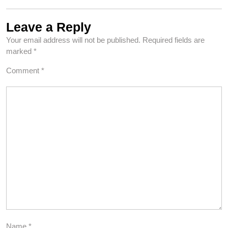
Leave a Reply
Your email address will not be published.
Required fields are
marked
*
Comment
*
Name
*