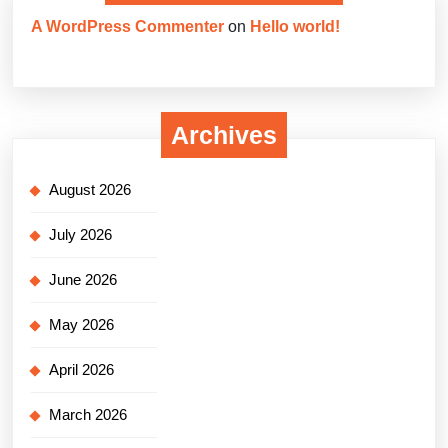
A WordPress Commenter
on
Hello world!
Archives
August 2026
July 2026
June 2026
May 2026
April 2026
March 2026