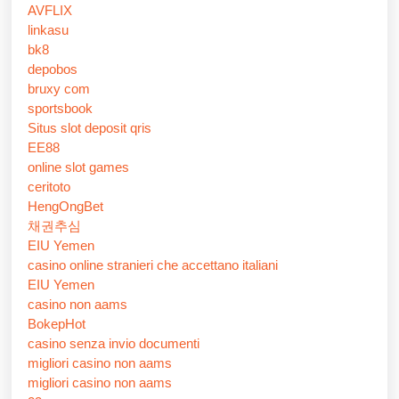
AVFLIX
linkasu
bk8
depobos
bruxy com
sportsbook
Situs slot deposit qris
EE88
online slot games
ceritoto
HengOngBet
채권추심
EIU Yemen
casino online stranieri che accettano italiani
EIU Yemen
casino non aams
BokepHot
casino senza invio documenti
migliori casino non aams
migliori casino non aams