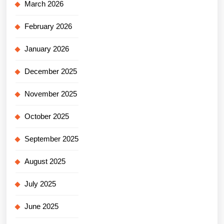
March 2026
February 2026
January 2026
December 2025
November 2025
October 2025
September 2025
August 2025
July 2025
June 2025