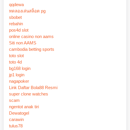
qqdewa
ทดลองเล่นสล็อต pg
sbobet
rebahin
pos4d slot
online casino non aams
Siti non AAMS
cambodia betting sports
toto slot
toto 4d
bg168 login
jp1 login
nagapoker
Link Daftar Bola88 Resmi
super clone watches
scam
ngentot anak tiri
Dewatogel
carawin
tulus78