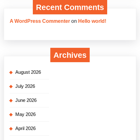
Recent Comments
A WordPress Commenter
on
Hello world!
Archives
August 2026
July 2026
June 2026
May 2026
April 2026