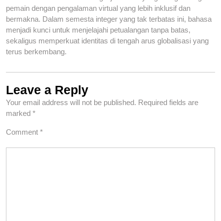
pemain dengan pengalaman virtual yang lebih inklusif dan
bermakna. Dalam semesta integer yang tak terbatas ini, bahasa
menjadi kunci untuk menjelajahi petualangan tanpa batas,
sekaligus memperkuat identitas di tengah arus globalisasi yang
terus berkembang.
Leave a Reply
Your email address will not be published.
Required fields are
marked
*
Comment
*