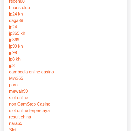
receh88
brians club
jp24 kh
daga88
jp24
jp369 kh
jp369
jp99 kh
jp99
jp8 kh
jp8
cambodia online casino
Mw365
porn
mewah99
slot online
non GamStop Casino
slot online terpercaya
result china
nara69
Slot