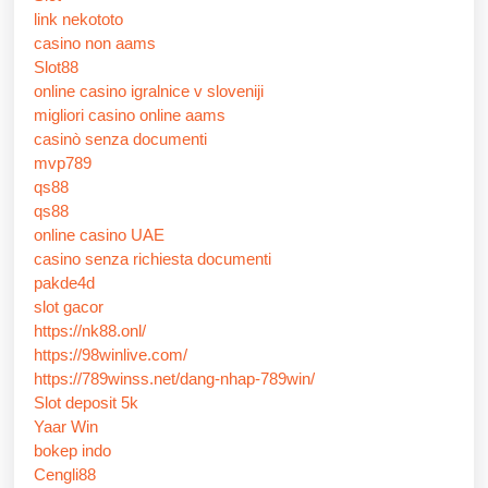
link nekototo
casino non aams
Slot88
online casino igralnice v sloveniji
migliori casino online aams
casinò senza documenti
mvp789
qs88
qs88
online casino UAE
casino senza richiesta documenti
pakde4d
slot gacor
https://nk88.onl/
https://98winlive.com/
https://789winss.net/dang-nhap-789win/
Slot deposit 5k
Yaar Win
bokep indo
Cengli88