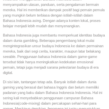
menyampaikan ulasan, panduan, serta pengalaman bermain
mereka. Hal ini memberikan dampak positif bagi pemain pemula
yang mungkin belum terbiasa dengan istilah-istilah dalam
Bahasa Indonesia asing. Dengan adanya konten lokal, proses
belajar menjadi lebih mudah dan menyenangkan.
Bahasa Indonesia juga membantu memperkuat identitas budaya
dalam dunia gambling. Beberapa pengembang lokal mulai
mengintegrasikan unsur budaya Indonesia ke dalam permainan
mereka, baik dari segi cerita, karakter, maupun latar belakang
seeable. Penggunaan bahasa Indonesia dalam game-game
tersebut tidak hanya meningkatkan kedekatan emosional
pemain, tetapi juga menjadi sarana pelestarian budaya di era
digital.
Di sisi lain, tantangan tetap ada. Banyak istilah dalam dunia
gaming yang berasal dari bahasa Inggris dan belum memiliki
padanan yang baku dalam Bahasa Indonesia Indonesia. Hal ini
sering kali menyebabkan penggunaan campuran Bahasa
Indonesia(code-mixing) dalam percakapan sehari-hari para
gamer. Meskipun demikian, fenomena ini justru menunjukkan