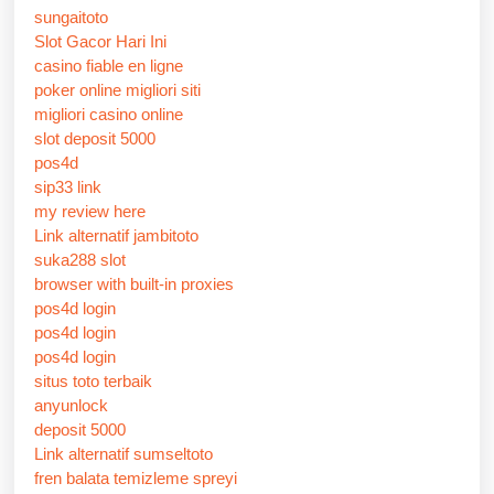
sungaitoto
Slot Gacor Hari Ini
casino fiable en ligne
poker online migliori siti
migliori casino online
slot deposit 5000
pos4d
sip33 link
my review here
Link alternatif jambitoto
suka288 slot
browser with built-in proxies
pos4d login
pos4d login
pos4d login
situs toto terbaik
anyunlock
deposit 5000
Link alternatif sumseltoto
fren balata temizleme spreyi