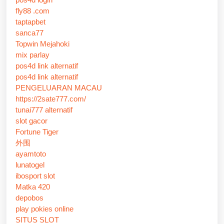
fly88 .com
taptapbet
sanca77
Topwin Mejahoki
mix parlay
pos4d link alternatif
pos4d link alternatif
PENGELUARAN MACAU
https://2sate777.com/
tunai777 alternatif
slot gacor
Fortune Tiger
外围
ayamtoto
lunatogel
ibosport slot
Matka 420
depobos
play pokies online
SITUS SLOT