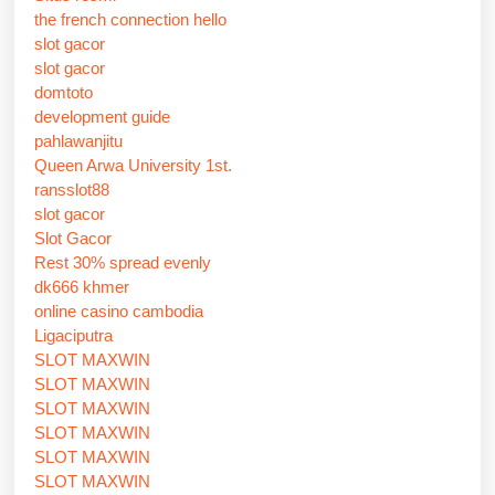
the french connection hello
slot gacor
slot gacor
domtoto
development guide
pahlawanjitu
Queen Arwa University 1st.
ransslot88
slot gacor
Slot Gacor
Rest 30% spread evenly
dk666 khmer
online casino cambodia
Ligaciputra
SLOT MAXWIN
SLOT MAXWIN
SLOT MAXWIN
SLOT MAXWIN
SLOT MAXWIN
SLOT MAXWIN