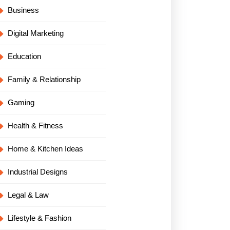
Business
Digital Marketing
Education
Family & Relationship
Gaming
Health & Fitness
Home & Kitchen Ideas
Industrial Designs
Legal & Law
Lifestyle & Fashion