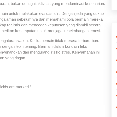
buran, bukan sebagai aktivitas yang mendominasi keseharian.
main untuk melakukan evaluasi diri. Dengan jeda yang cukup
pengalaman sebelumnya dan memahami pola bermain mereka
 sikap realistis dan mencegah keputusan yang diambil secara
emberikan kesempatan untuk menjaga keseimbangan emosi.
ngaturan waktu. Ketika pemain tidak merasa terburu-buru
i dengan lebih tenang. Bermain dalam kondisi rileks
yenangkan dan mengurangi risiko stres. Kenyamanan ini
ran yang ringan.
fields are marked
*