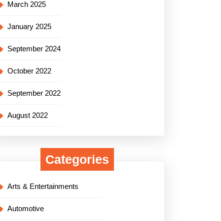
March 2025
January 2025
September 2024
October 2022
September 2022
August 2022
Categories
Arts & Entertainments
Automotive