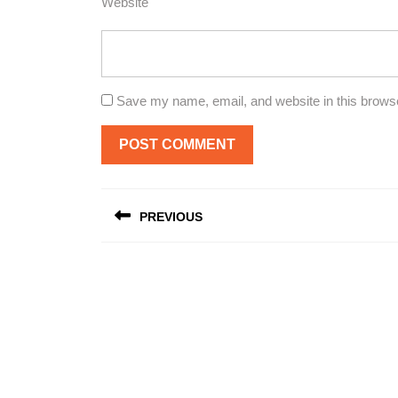
Website
Save my name, email, and website in this browse
Post
PREVIOUS
navigation
Previous
post: