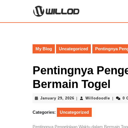
Skip
to
content
Skip
to
content
My Blog
Uncategorized
Pentingnya Peng
Pentingnya Peng
Bermain Togel
January
Willodoo
January 29, 2026
Willodoodle
0 
|
|
29,
2026
Categories:
Uncategorized
Pentingnya Pengelolaan Waktu dalam Bermain Togel 