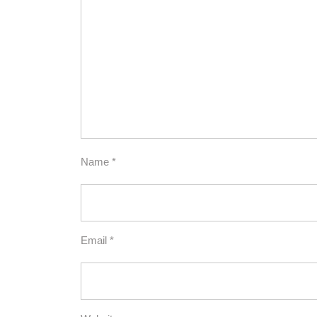
Name
*
Email
*