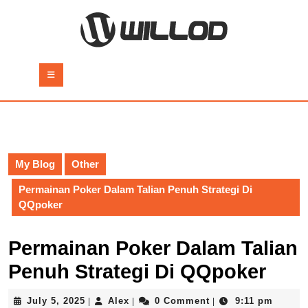
Skip
to
content
Skip
to
Open
content
Button
My Blog
Other
Permainan Poker Dalam Talian Penuh Strategi Di
QQpoker
Permainan Poker Dalam Talian
Penuh Strategi Di QQpoker
July
Alex
July 5, 2025
Alex
0 Comment
9:11 pm
|
|
|