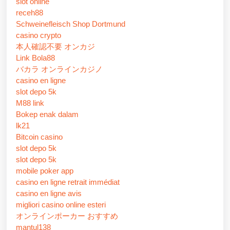
slot online
receh88
Schweinefleisch Shop Dortmund
casino crypto
本人確認不要 オンカジ
Link Bola88
バカラ オンラインカジノ
casino en ligne
slot depo 5k
M88 link
Bokep enak dalam
lk21
Bitcoin casino
slot depo 5k
slot depo 5k
mobile poker app
casino en ligne retrait immédiat
casino en ligne avis
migliori casino online esteri
オンラインポーカー おすすめ
mantul138