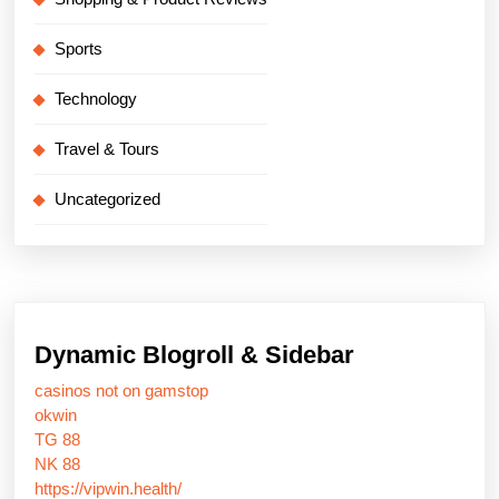
Sports
Technology
Travel & Tours
Uncategorized
Dynamic Blogroll & Sidebar
casinos not on gamstop
okwin
TG 88
NK 88
https://vipwin.health/