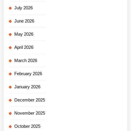
July 2026
June 2026
May 2026
April 2026
March 2026
February 2026
January 2026
December 2025
November 2025
October 2025