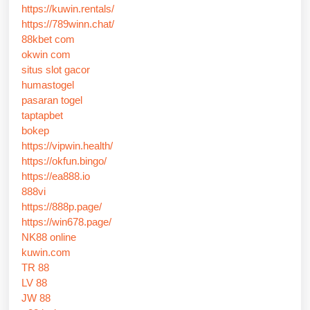
https://kuwin.rentals/
https://789winn.chat/
88kbet com
okwin com
situs slot gacor
humastogel
pasaran togel
taptapbet
bokep
https://vipwin.health/
https://okfun.bingo/
https://ea888.io
888vi
https://888p.page/
https://win678.page/
NK88 online
kuwin.com
TR 88
LV 88
JW 88