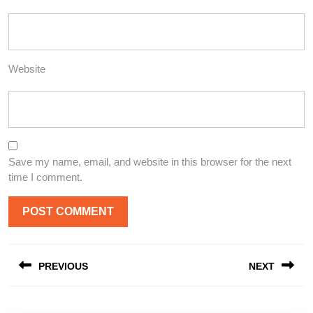
Website
Save my name, email, and website in this browser for the next
time I comment.
Post
PREVIOUS
NEXT
navigation
Previous
Next