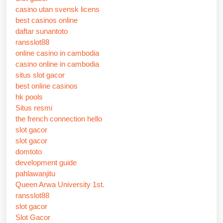
casino utan svensk licens
best casinos online
daftar sunantoto
ransslot88
online casino in cambodia
casino online in cambodia
situs slot gacor
best online casinos
hk pools
Situs resmi
the french connection hello
slot gacor
slot gacor
domtoto
development guide
pahlawanjitu
Queen Arwa University 1st.
ransslot88
slot gacor
Slot Gacor