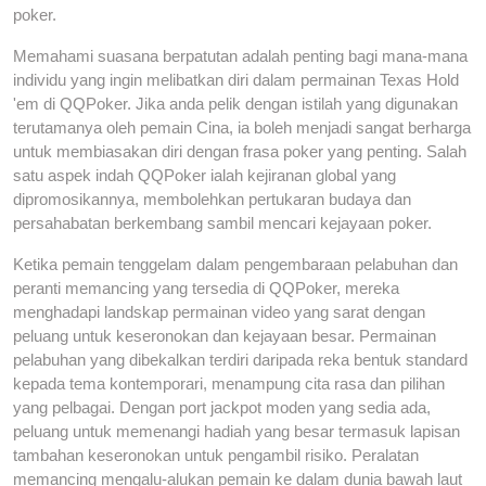
poker.
Memahami suasana berpatutan adalah penting bagi mana-mana
individu yang ingin melibatkan diri dalam permainan Texas Hold
'em di QQPoker. Jika anda pelik dengan istilah yang digunakan
terutamanya oleh pemain Cina, ia boleh menjadi sangat berharga
untuk membiasakan diri dengan frasa poker yang penting. Salah
satu aspek indah QQPoker ialah kejiranan global yang
dipromosikannya, membolehkan pertukaran budaya dan
persahabatan berkembang sambil mencari kejayaan poker.
Ketika pemain tenggelam dalam pengembaraan pelabuhan dan
peranti memancing yang tersedia di QQPoker, mereka
menghadapi landskap permainan video yang sarat dengan
peluang untuk keseronokan dan kejayaan besar. Permainan
pelabuhan yang dibekalkan terdiri daripada reka bentuk standard
kepada tema kontemporari, menampung cita rasa dan pilihan
yang pelbagai. Dengan port jackpot moden yang sedia ada,
peluang untuk memenangi hadiah yang besar termasuk lapisan
tambahan keseronokan untuk pengambil risiko. Peralatan
memancing mengalu-alukan pemain ke dalam dunia bawah laut