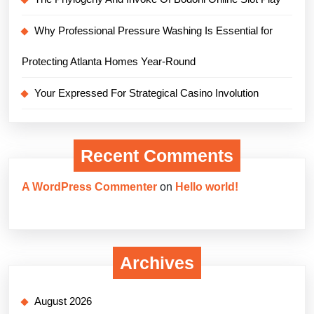
Why Professional Pressure Washing Is Essential for
Protecting Atlanta Homes Year-Round
Your Expressed For Strategical Casino Involution
Recent Comments
A WordPress Commenter
on
Hello world!
Archives
August 2026