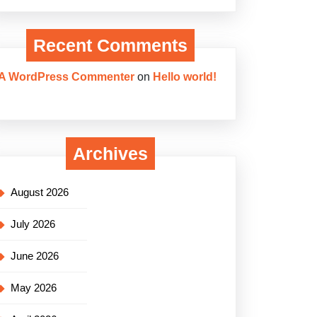
Recent Comments
A WordPress Commenter
on
Hello world!
Archives
August 2026
July 2026
June 2026
May 2026