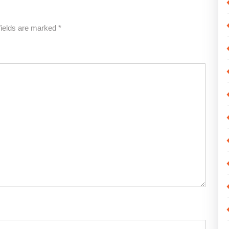
fields are marked
*