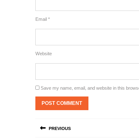
Email
*
Website
Save my name, email, and website in this browse
Post
PREVIOUS
navigation