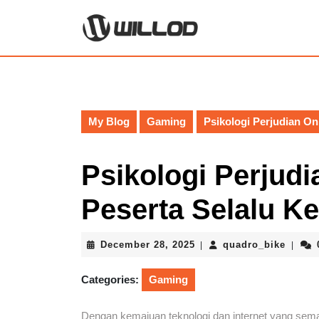
Skip
to
content
Skip
to
content
My Blog
Gaming
Psikologi Perjudian On
Psikologi Perjud
Peserta Selalu K
December
quadr
December 28, 2025
quadro_bike
|
|
28,
2025
Categories:
Gaming
Dengan kemajuan teknologi dan internet yang semak