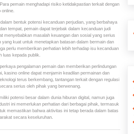
 Para pemain menghadapi risiko ketidakpastian terkait dengan
 online.
 dalam bentuk potensi kecanduan perjudian, yang berbahaya
dan tempat, pemain dapat terjebak dalam kecanduan judi
at menyebabkan masalah keuangan dan sosial yang serius
an yang kuat untuk menetapkan batasan dalam bermain dan
uga perlu memberikan perhatian lebih terhadap isu kecanduan
h luas kepada publik.
emperkaya pengalaman pemain dan memberikan perlindungan
ini, kasino online dapat menjamin keadilan permainan dan
knologi terus berkembang, tantangan terkait dengan regulasi
secara serius oleh pihak yang berwenang.
iliki potensi besar dalam dunia hiburan digital, namun juga
stri ini memerlukan perhatian dari berbagai pihak, termasuk
ntuk memastikan bahwa aktivitas ini tetap berada dalam batas
arakat secara keseluruhan.