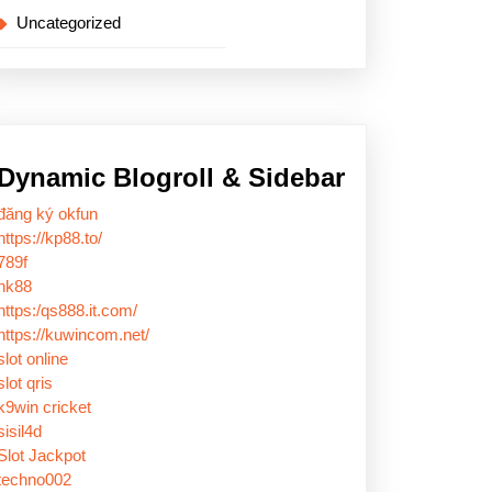
Uncategorized
Dynamic Blogroll & Sidebar
đăng ký okfun
https://kp88.to/
789f
nk88
https:/qs888.it.com/
https://kuwincom.net/
slot online
slot qris
k9win cricket
sisil4d
Slot Jackpot
techno002