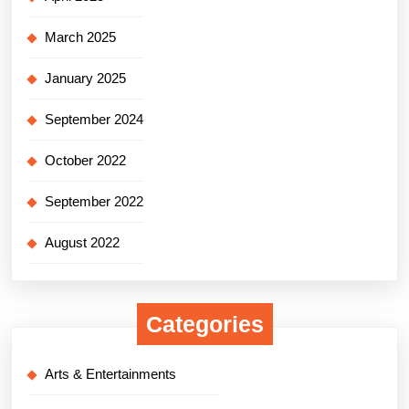
March 2025
January 2025
September 2024
October 2022
September 2022
August 2022
Categories
Arts & Entertainments