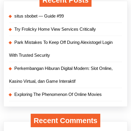
situs sbobet — Guide #99
Try Frolicky Home View Services Critically
Park Mistakes To Keep Off During Alexistogel Login
With Trusted Security
Perkembangan Hiburan Digital Modern: Slot Online,
Kasino Virtual, dan Game Interaktif
Exploring The Phenomenon Of Online Movies
Recent Comments