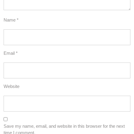
Name
*
Email
*
Website
Save my name, email, and website in this browser for the next
time I comment.