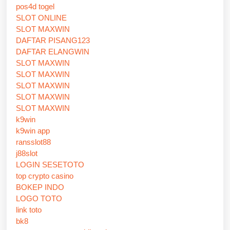
pos4d togel
SLOT ONLINE
SLOT MAXWIN
DAFTAR PISANG123
DAFTAR ELANGWIN
SLOT MAXWIN
SLOT MAXWIN
SLOT MAXWIN
SLOT MAXWIN
SLOT MAXWIN
k9win
k9win app
ransslot88
j88slot
LOGIN SESETOTO
top crypto casino
BOKEP INDO
LOGO TOTO
link toto
bk8