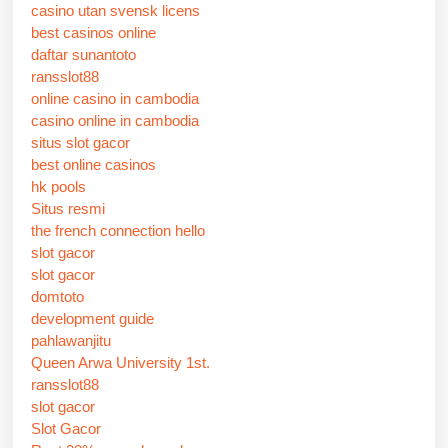
casino utan svensk licens
best casinos online
daftar sunantoto
ransslot88
online casino in cambodia
casino online in cambodia
situs slot gacor
best online casinos
hk pools
Situs resmi
the french connection hello
slot gacor
slot gacor
domtoto
development guide
pahlawanjitu
Queen Arwa University 1st.
ransslot88
slot gacor
Slot Gacor