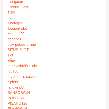
slot gacor
Fortune Tiger
外围
ayamtoto
lunatogel
ibosport slot
Matka 420
depobos
play pokies online
SITUS SLOT
slot
สล็อต
https://slot88.click/
foya88
crypto coin casino
cipit88
fangwin88
BANSOSWIN
POLO188
PISANG123
ELANGWIN