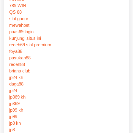
789 WIN
QS 88
slot gacor
mewahbet
puas69 login
kunjungi situs ini
receh69 slot premium
foya88
pasukan88
receh88
brians club
jp24 kh
daga88
jp24
jp369 kh
jp369
jp99 kh
jp99
jp8 kh
jp8