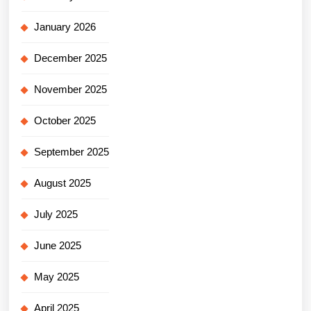
January 2026
December 2025
November 2025
October 2025
September 2025
August 2025
July 2025
June 2025
May 2025
April 2025