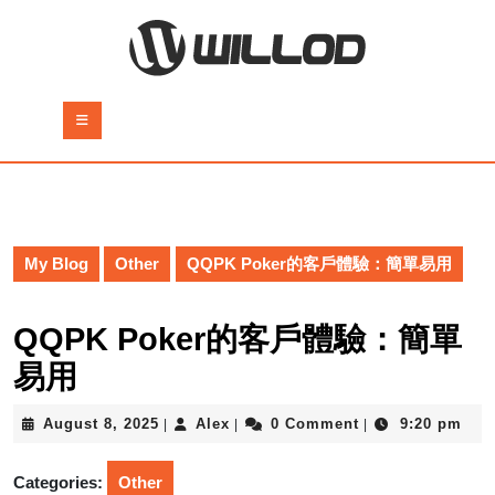
Skip
to
content
Skip
to
Open
content
Button
My Blog
Other
QQPK Poker的客戶體驗：簡單易用
QQPK Poker的客戶體驗：簡單
易用
August
Alex
August 8, 2025
Alex
0 Comment
9:20 pm
|
|
|
8,
2025
Categories:
Other