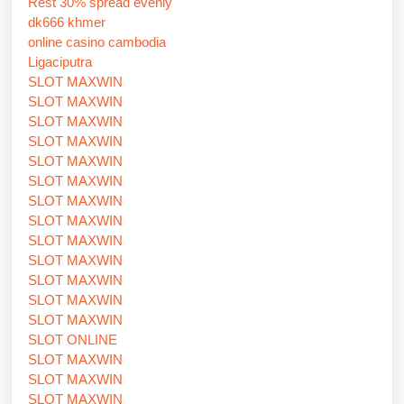
Rest 30% spread evenly
dk666 khmer
online casino cambodia
Ligaciputra
SLOT MAXWIN
SLOT MAXWIN
SLOT MAXWIN
SLOT MAXWIN
SLOT MAXWIN
SLOT MAXWIN
SLOT MAXWIN
SLOT MAXWIN
SLOT MAXWIN
SLOT MAXWIN
SLOT MAXWIN
SLOT MAXWIN
SLOT MAXWIN
SLOT ONLINE
SLOT MAXWIN
SLOT MAXWIN
SLOT MAXWIN