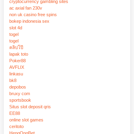
cryptocurrency gambling sites
ac axial fan 230v
non uk casino free spins
bokep indonesia sex
slot 4d
togel
togel
คลิปโป๊
lapak toto
Poker88
AVFLIX
linkasu
bk8
depobos
bruxy com
sportsbook
Situs slot deposit qris
EE88
online slot games
ceritoto
HengOngBet