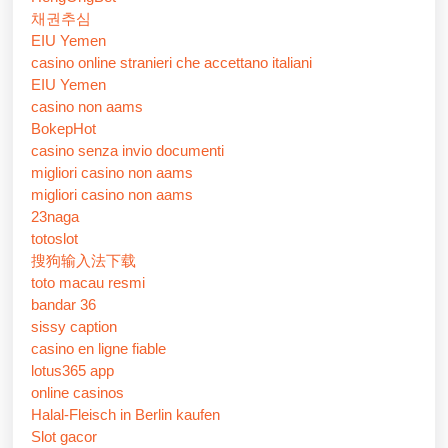
채권추심
EIU Yemen
casino online stranieri che accettano italiani
EIU Yemen
casino non aams
BokepHot
casino senza invio documenti
migliori casino non aams
migliori casino non aams
23naga
totoslot
搜狗输入法下载
toto macau resmi
bandar 36
sissy caption
casino en ligne fiable
lotus365 app
online casinos
Halal-Fleisch in Berlin kaufen
Slot gacor