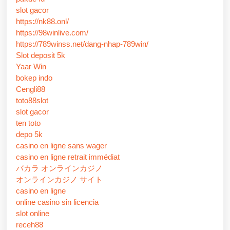
slot gacor
https://nk88.onl/
https://98winlive.com/
https://789winss.net/dang-nhap-789win/
Slot deposit 5k
Yaar Win
bokep indo
Cengli88
toto88slot
slot gacor
ten toto
depo 5k
casino en ligne sans wager
casino en ligne retrait immédiat
バカラ オンラインカジノ
オンラインカジノ サイト
casino en ligne
online casino sin licencia
slot online
receh88