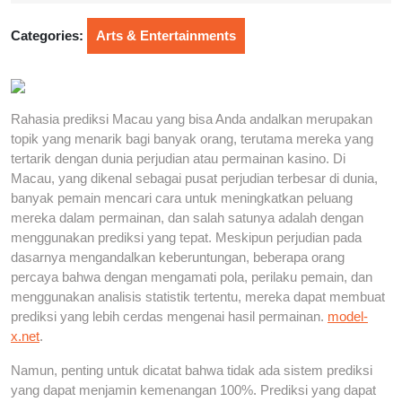
2025
Categories:
Arts & Entertainments
Rahasia prediksi Macau yang bisa Anda andalkan merupakan
topik yang menarik bagi banyak orang, terutama mereka yang
tertarik dengan dunia perjudian atau permainan kasino. Di
Macau, yang dikenal sebagai pusat perjudian terbesar di dunia,
banyak pemain mencari cara untuk meningkatkan peluang
mereka dalam permainan, dan salah satunya adalah dengan
menggunakan prediksi yang tepat. Meskipun perjudian pada
dasarnya mengandalkan keberuntungan, beberapa orang
percaya bahwa dengan mengamati pola, perilaku pemain, dan
menggunakan analisis statistik tertentu, mereka dapat membuat
prediksi yang lebih cerdas mengenai hasil permainan.
model-
x.net
.
Namun, penting untuk dicatat bahwa tidak ada sistem prediksi
yang dapat menjamin kemenangan 100%. Prediksi yang dapat