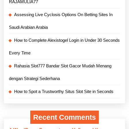
RAJAMULIA77
Assessing Live Cyclosis Options On Betting Sites In
Saudi Arabian Arabia
How to Complete Alexistogel Login in Under 30 Seconds
Every Time
Rahasia Slot777 Bandar Slot Gacor Mudah Menang
dengan Strategi Sederhana
How to Spot a Trustworthy Situs Slot Site in Seconds
Recent Comments