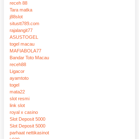
receh 88
Tara matka
j88slot
situstt789.com
rajalangit77
ASUSTOGEL
togel macau
MAFIABOLA77
Bandar Toto Macau
receh88
Ligacor
ayamtoto
togel
mata22
slot resmi
link slot
royal x casino
Slot Deposit 5000
Slot Deposit 5000
parhaat nettikasinot