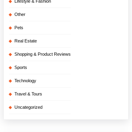
Lifestyle & Fashion
Other
Pets
Real Estate
Shopping & Product Reviews
Sports
Technology
Travel & Tours
Uncategorized