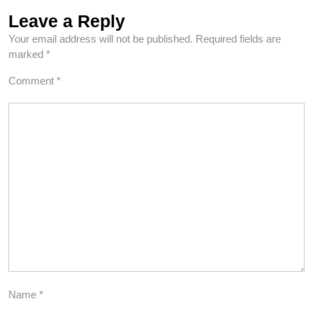
Leave a Reply
Your email address will not be published.
Required fields are
marked
*
Comment
*
Name
*