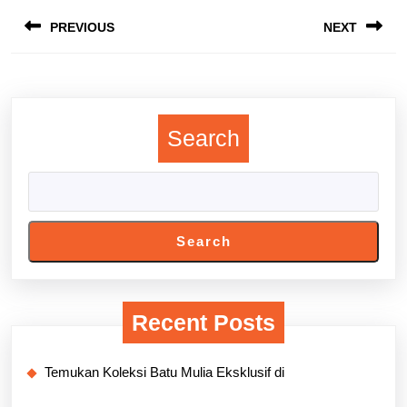
Post
PREVIOUS
NEXT
navigation
Previous
Next
post:
post:
Search
Search
Recent Posts
Temukan Koleksi Batu Mulia Eksklusif di