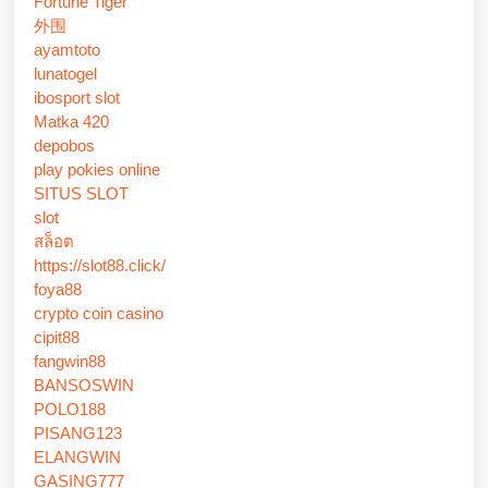
Fortune Tiger
外围
ayamtoto
lunatogel
ibosport slot
Matka 420
depobos
play pokies online
SITUS SLOT
slot
สล็อต
https://slot88.click/
foya88
crypto coin casino
cipit88
fangwin88
BANSOSWIN
POLO188
PISANG123
ELANGWIN
GASING777