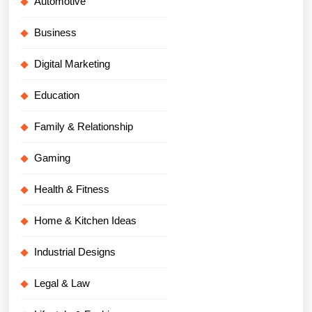
Automotive
Business
Digital Marketing
Education
Family & Relationship
Gaming
Health & Fitness
Home & Kitchen Ideas
Industrial Designs
Legal & Law