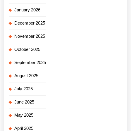
January 2026
December 2025
November 2025
October 2025
September 2025
August 2025
July 2025
June 2025
May 2025
April 2025