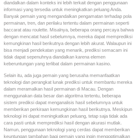
diandalkan dalam konteks ini lebih terkait dengan penggunaan
informasi yang tersedia untuk meningkatkan peluang Anda.
Banyak pemain yang mengandalkan pengamatan terhadap pola
permainan, tren, dan perilaku tertentu dalam permainan seperti
baccarat atau roulette. Misalnya, beberapa orang percaya bahwa
dengan mencatat hasil sebelumnya, mereka dapat memprediksi
kemungkinan hasil berikutnya dengan lebih akurat. Walaupun ini
bisa menjadi pendekatan yang menarik, prediksi semacam ini
tidak dapat sepenuhnya diandalkan karena elemen
keberuntungan yang terlibat dalam permainan kasino.
Selain itu, ada juga pemain yang berusaha memanfaatkan
teknologi dan perangkat lunak prediksi untuk membantu mereka
dalam meramalkan hasil permainan di Macau. Dengan
menggunakan data besar dan algoritma tertentu, beberapa
sistem prediksi dapat menganalisis hasil sebelumnya untuk
memberikan perkiraan kemungkinan hasil berikutnya. Meskipun
teknologi ini dapat meningkatkan peluang, tetap saja tidak ada
cara pasti untuk memprediksi hasil dengan akurasi mutlak.
Namun, penggunaan teknologi yang cerdas dapat memberikan
keuntungan tambahan bagi pemain yang ingin mengoptimalkan