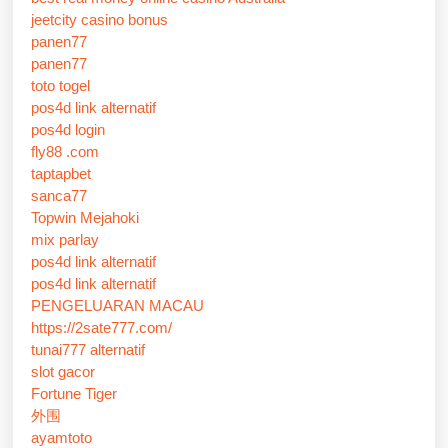
jeetcity casino bonus
panen77
panen77
toto togel
pos4d link alternatif
pos4d login
fly88 .com
taptapbet
sanca77
Topwin Mejahoki
mix parlay
pos4d link alternatif
pos4d link alternatif
PENGELUARAN MACAU
https://2sate777.com/
tunai777 alternatif
slot gacor
Fortune Tiger
外围
ayamtoto