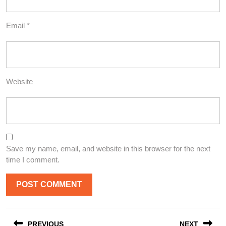
Email
*
Website
Save my name, email, and website in this browser for the next
time I comment.
Post
PREVIOUS
NEXT