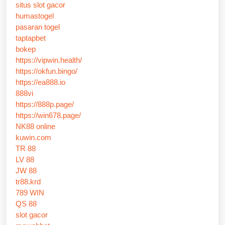
situs slot gacor
humastogel
pasaran togel
taptapbet
bokep
https://vipwin.health/
https://okfun.bingo/
https://ea888.io
888vi
https://888p.page/
https://win678.page/
NK88 online
kuwin.com
TR 88
LV 88
JW 88
tr88.krd
789 WIN
QS 88
slot gacor