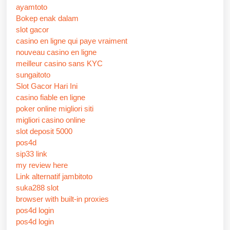
ayamtoto
Bokep enak dalam
slot gacor
casino en ligne qui paye vraiment
nouveau casino en ligne
meilleur casino sans KYC
sungaitoto
Slot Gacor Hari Ini
casino fiable en ligne
poker online migliori siti
migliori casino online
slot deposit 5000
pos4d
sip33 link
my review here
Link alternatif jambitoto
suka288 slot
browser with built-in proxies
pos4d login
pos4d login