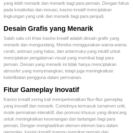
yang lebih menarik dan menarik bagi para pemain. Dengan fokus
pada kreativitas dan inovasi, kasino kreatif menciptakan
lingkungan yang unik dan menarik bagi para penjudi.
Desain Grafis yang Menarik
Salah satu ciri khas kasino kreatif adalah desain grafis yang
menarik dan mengundang. Mereka menggunakan warna-warna
cerah, animasi yang halus, dan antarmuka yang intuitif untuk
menciptakan pengalaman visual yang memikat bagi para
pemain. Desain yang menarik ini tidak hanya menciptakan
atmosfer yang menyenangkan, tetapi juga meningkatkan
keterlibatan pengguna dalam permainan.
Fitur Gameplay Inovatif
Kasino kreatif sering kali memperkenalkan fitur-fitur gameplay
yang inovatif dan menarik. Contohnya termasuk turnamen unik,
mode permainan interaktif, dan promosi khusus yang dirancang
untuk meningkatkan kesenangan dan tantangan bagi para
pemain. Dengan menghadirkan elemen-elemen baru dalam
gameplay, kasino kreatif mampu memikat pemain dan