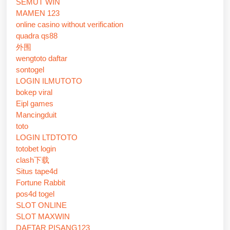
SEMUT WIN
MAMEN 123
online casino without verification
quadra qs88
外围
wengtoto daftar
sontogel
LOGIN ILMUTOTO
bokep viral
Eipl games
Mancingduit
toto
LOGIN LTDTOTO
totobet login
clash下载
Situs tape4d
Fortune Rabbit
pos4d togel
SLOT ONLINE
SLOT MAXWIN
DAFTAR PISANG123