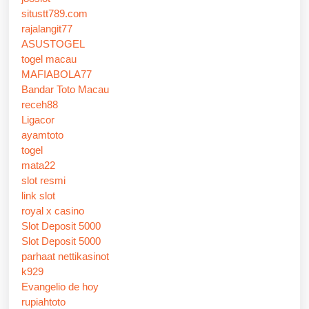
situstt789.com
rajalangit77
ASUSTOGEL
togel macau
MAFIABOLA77
Bandar Toto Macau
receh88
Ligacor
ayamtoto
togel
mata22
slot resmi
link slot
royal x casino
Slot Deposit 5000
Slot Deposit 5000
parhaat nettikasinot
k929
Evangelio de hoy
rupiahtoto