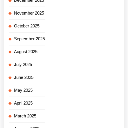
December 2025
November 2025
October 2025
September 2025
August 2025
July 2025
June 2025
May 2025
April 2025
March 2025