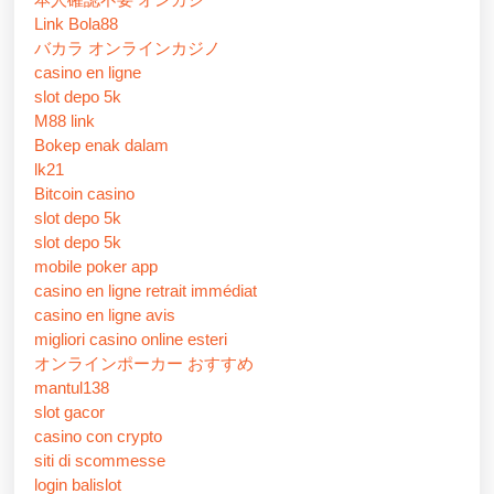
Link Bola88
バカラ オンラインカジノ
casino en ligne
slot depo 5k
M88 link
Bokep enak dalam
lk21
Bitcoin casino
slot depo 5k
slot depo 5k
mobile poker app
casino en ligne retrait immédiat
casino en ligne avis
migliori casino online esteri
オンラインポーカー おすすめ
mantul138
slot gacor
casino con crypto
siti di scommesse
login balislot