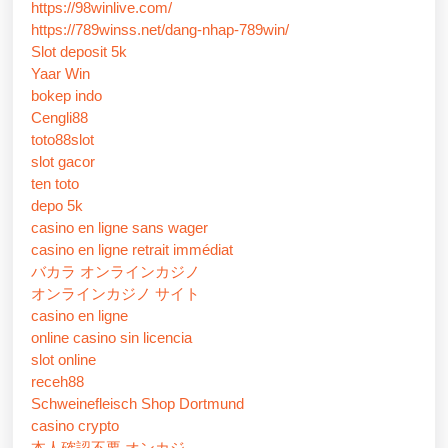
https://98winlive.com/
https://789winss.net/dang-nhap-789win/
Slot deposit 5k
Yaar Win
bokep indo
Cengli88
toto88slot
slot gacor
ten toto
depo 5k
casino en ligne sans wager
casino en ligne retrait immédiat
バカラ オンラインカジノ
オンラインカジノ サイト
casino en ligne
online casino sin licencia
slot online
receh88
Schweinefleisch Shop Dortmund
casino crypto
本人確認不要 オンカジ