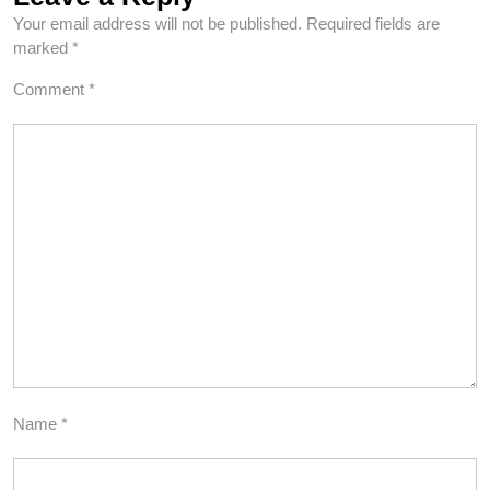
Your email address will not be published.
Required fields are
marked
*
Comment
*
Name
*