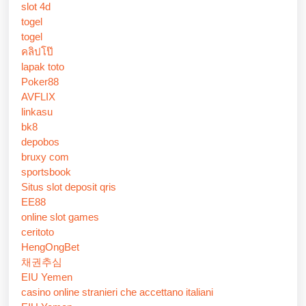
slot 4d
togel
togel
คลิปโป๊
lapak toto
Poker88
AVFLIX
linkasu
bk8
depobos
bruxy com
sportsbook
Situs slot deposit qris
EE88
online slot games
ceritoto
HengOngBet
채권추심
EIU Yemen
casino online stranieri che accettano italiani