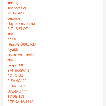
lunatogel
ibosport slot
Matka 420
depobos
play pokies online
SITUS SLOT
slot
สล็อต
https://slot88.click/
foya88
crypto coin casino
cipit88
fangwin88
BANSOSWIN
POLO188
PISANG123
ELANGWIN
GASING777
TOGE 123
BERKAHWIN 88