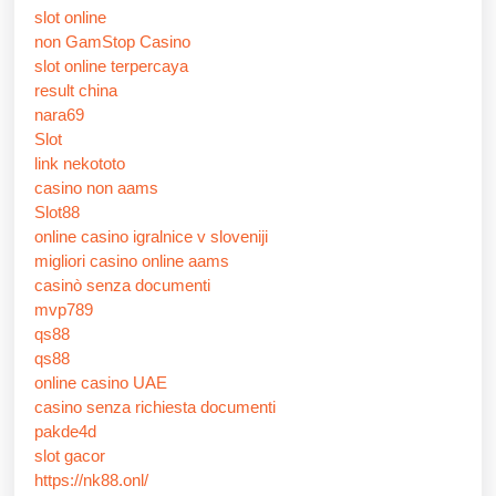
slot online
non GamStop Casino
slot online terpercaya
result china
nara69
Slot
link nekototo
casino non aams
Slot88
online casino igralnice v sloveniji
migliori casino online aams
casinò senza documenti
mvp789
qs88
qs88
online casino UAE
casino senza richiesta documenti
pakde4d
slot gacor
https://nk88.onl/