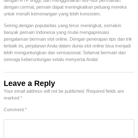
dengan RTP tinggi, dan menggunakan fitur-fitur permainan
dengan cermat, pemain dapat meningkatkan peluang mereka
untuk meraih kemenangan yang lebih konsisten.
Seiring dengan popularitas yang terus meningkat, semakin
banyak pemain Indonesia yang mulai mengapresiasi
pengalaman bermain slot online. Dengan penerapan tips dan trik
terbaik ini, perjalanan Anda dalam dunia slot online bisa menjadi
lebih menguntungkan dan sensasional. Selamat bermain dan
semoga keberuntungan selalu menyertai Anda!
Leave a Reply
Your email address will not be published.
Required fields are
marked
*
Comment
*