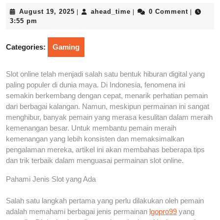
August
ahead_time
August 19, 2025
ahead_time
0 Comment
|
|
|
19,
3:55 pm
2025
Categories:
Gaming
Slot online telah menjadi salah satu bentuk hiburan digital yang
paling populer di dunia maya. Di Indonesia, fenomena ini
semakin berkembang dengan cepat, menarik perhatian pemain
dari berbagai kalangan. Namun, meskipun permainan ini sangat
menghibur, banyak pemain yang merasa kesulitan dalam meraih
kemenangan besar. Untuk membantu pemain meraih
kemenangan yang lebih konsisten dan memaksimalkan
pengalaman mereka, artikel ini akan membahas beberapa tips
dan trik terbaik dalam menguasai permainan slot online.
Pahami Jenis Slot yang Ada
Salah satu langkah pertama yang perlu dilakukan oleh pemain
adalah memahami berbagai jenis permainan
lgopro99
yang