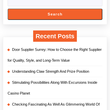
Search
Recent Posts
Door Supplier Surrey: How to Choose the Right Supplier
for Quality, Style, and Long-Term Value
Understanding Claw Strength And Prize Position
Stimulating Possibilities Along With Excursions Inside
Casino Planet
Checking Fascinating As Well As Glimmering World Of