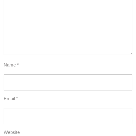
Name
*
Email
*
Website