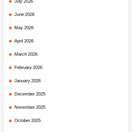
July 2026
June 2026
May 2026
April 2026
March 2026
February 2026
January 2026
December 2025
November 2025
October 2025