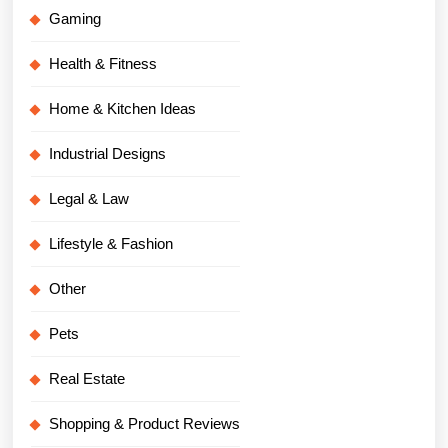
Gaming
Health & Fitness
Home & Kitchen Ideas
Industrial Designs
Legal & Law
Lifestyle & Fashion
Other
Pets
Real Estate
Shopping & Product Reviews