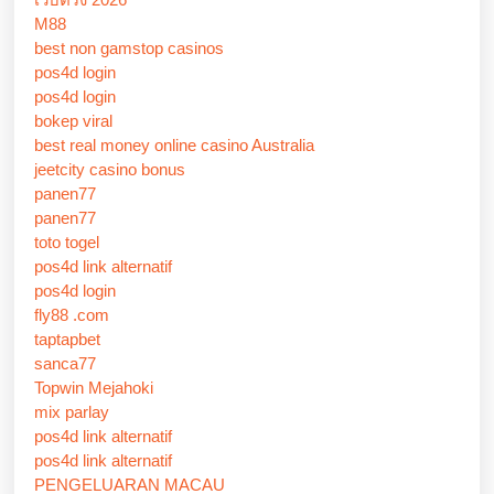
M88
best non gamstop casinos
pos4d login
pos4d login
bokep viral
best real money online casino Australia
jeetcity casino bonus
panen77
panen77
toto togel
pos4d link alternatif
pos4d login
fly88 .com
taptapbet
sanca77
Topwin Mejahoki
mix parlay
pos4d link alternatif
pos4d link alternatif
PENGELUARAN MACAU