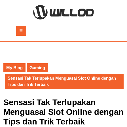
Skip
to
content
Skip
to
Open
content
Button
My Blog
Gaming
Sensasi Tak Terlupakan Menguasai Slot Online dengan
Tips dan Trik Terbaik
Sensasi Tak Terlupakan
Menguasai Slot Online dengan
Tips dan Trik Terbaik