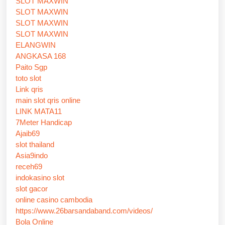
SLOT MAXWIN
SLOT MAXWIN
SLOT MAXWIN
SLOT MAXWIN
ELANGWIN
ANGKASA 168
Paito Sgp
toto slot
Link qris
main slot qris online
LINK MATA11
7Meter Handicap
Ajaib69
slot thailand
Asia9indo
receh69
indokasino slot
slot gacor
online casino cambodia
https://www.26barsandaband.com/videos/
Bola Online