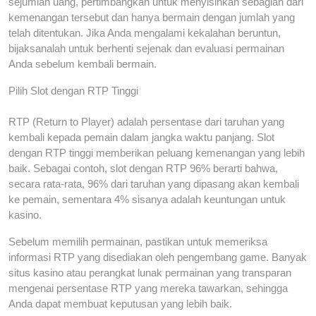
sejumlah uang, pertimbangkan untuk menyisihkan sebagian dari
kemenangan tersebut dan hanya bermain dengan jumlah yang
telah ditentukan. Jika Anda mengalami kekalahan beruntun,
bijaksanalah untuk berhenti sejenak dan evaluasi permainan
Anda sebelum kembali bermain.
Pilih Slot dengan RTP Tinggi
RTP (Return to Player) adalah persentase dari taruhan yang
kembali kepada pemain dalam jangka waktu panjang. Slot
dengan RTP tinggi memberikan peluang kemenangan yang lebih
baik. Sebagai contoh, slot dengan RTP 96% berarti bahwa,
secara rata-rata, 96% dari taruhan yang dipasang akan kembali
ke pemain, sementara 4% sisanya adalah keuntungan untuk
kasino.
Sebelum memilih permainan, pastikan untuk memeriksa
informasi RTP yang disediakan oleh pengembang game. Banyak
situs kasino atau perangkat lunak permainan yang transparan
mengenai persentase RTP yang mereka tawarkan, sehingga
Anda dapat membuat keputusan yang lebih baik.