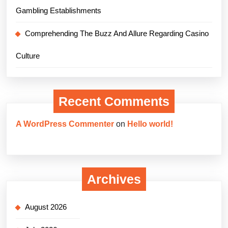
Gambling Establishments
Comprehending The Buzz And Allure Regarding Casino
Culture
Recent Comments
A WordPress Commenter
on
Hello world!
Archives
August 2026