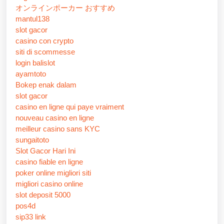
オンラインポーカー おすすめ
mantul138
slot gacor
casino con crypto
siti di scommesse
login balislot
ayamtoto
Bokep enak dalam
slot gacor
casino en ligne qui paye vraiment
nouveau casino en ligne
meilleur casino sans KYC
sungaitoto
Slot Gacor Hari Ini
casino fiable en ligne
poker online migliori siti
migliori casino online
slot deposit 5000
pos4d
sip33 link