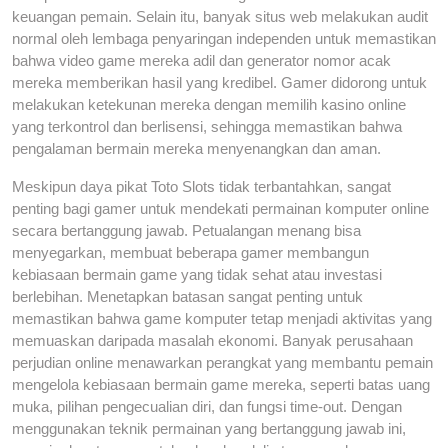
keuangan pemain. Selain itu, banyak situs web melakukan audit
normal oleh lembaga penyaringan independen untuk memastikan
bahwa video game mereka adil dan generator nomor acak
mereka memberikan hasil yang kredibel. Gamer didorong untuk
melakukan ketekunan mereka dengan memilih kasino online
yang terkontrol dan berlisensi, sehingga memastikan bahwa
pengalaman bermain mereka menyenangkan dan aman.
Meskipun daya pikat Toto Slots tidak terbantahkan, sangat
penting bagi gamer untuk mendekati permainan komputer online
secara bertanggung jawab. Petualangan menang bisa
menyegarkan, membuat beberapa gamer membangun
kebiasaan bermain game yang tidak sehat atau investasi
berlebihan. Menetapkan batasan sangat penting untuk
memastikan bahwa game komputer tetap menjadi aktivitas yang
memuaskan daripada masalah ekonomi. Banyak perusahaan
perjudian online menawarkan perangkat yang membantu pemain
mengelola kebiasaan bermain game mereka, seperti batas uang
muka, pilihan pengecualian diri, dan fungsi time-out. Dengan
menggunakan teknik permainan yang bertanggung jawab ini,