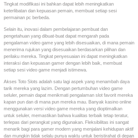
Tingkat modifikasi ini bahkan dapat lebih meningkatkan
keterlibatan dan kepuasan pemain, membuat setiap sesi
permainan pc berbeda.
Selain itu, inovasi dalam pembelajaran pembuat dan
pengetahuan yang dibuat-buat dapat mengarah pada
pengalaman video game yang lebih disesuaikan, di mana pemain
menerima rujukan yang disesuaikan berdasarkan pilihan dan
perilaku mereka. Tingkat penyesuaian ini dapat meningkatkan
interaksi dan kepuasan gamer dengan lebih baik, membuat
setiap sesi video game menjadi istimewa.
Akses Toto Slots adalah satu lagi aspek yang menambah daya
tarik mereka yang lazim. Dengan pertumbuhan video game
seluler, pemain dapat menikmati pengalaman slot favorit mereka
kapan pun dan di mana pun mereka mau. Banyak kasino online
menggunakan versi video game mereka yang dioptimalkan
untuk seluler, memastikan bahwa kualitas terbaik tetap teratur,
terlepas dari perangkat yang digunakan. Fleksibilitas ini sangat
menarik bagi para gamer modern yang menjalani kehidupan aktif
dan mungkin tidak selalu punya waktu untuk beristirahat di depan