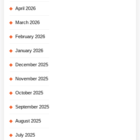
April 2026
March 2026
February 2026
January 2026
December 2025
November 2025
October 2025
September 2025
August 2025
July 2025