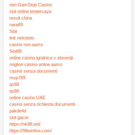
non GamStop Casino
slot online terpercaya
result china
nara69
Slot
link nekototo
casino non aams
Slot88
online casino igralnice v sloveniji
migliori casino online aams
casinò senza documenti
mvp789
qs88
qs88
online casino UAE
casino senza richiesta documenti
pakde4d
slot gacor
https://nk88.onl/
https://98winlive.com/