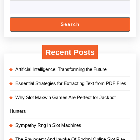
Search
Recent Posts
Artificial Intelligence: Transforming the Future
Essential Strategies for Extracting Text from PDF Files
Why Slot Maxwin Games Are Perfect for Jackpot
Hunters
Sympathy Rng In Slot Machines
The Phylogeny And Invoke Of Bodoni Online Slot Play