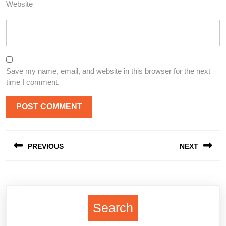
Website
Save my name, email, and website in this browser for the next
time I comment.
Post
PREVIOUS
NEXT
navigation
Previous
Next
post:
post:
Search