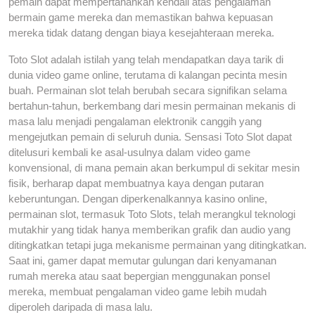
pemain dapat mempertahankan kendali atas pengalaman
bermain game mereka dan memastikan bahwa kepuasan
mereka tidak datang dengan biaya kesejahteraan mereka.
Toto Slot adalah istilah yang telah mendapatkan daya tarik di
dunia video game online, terutama di kalangan pecinta mesin
buah. Permainan slot telah berubah secara signifikan selama
bertahun-tahun, berkembang dari mesin permainan mekanis di
masa lalu menjadi pengalaman elektronik canggih yang
mengejutkan pemain di seluruh dunia. Sensasi Toto Slot dapat
ditelusuri kembali ke asal-usulnya dalam video game
konvensional, di mana pemain akan berkumpul di sekitar mesin
fisik, berharap dapat membuatnya kaya dengan putaran
keberuntungan. Dengan diperkenalkannya kasino online,
permainan slot, termasuk Toto Slots, telah merangkul teknologi
mutakhir yang tidak hanya memberikan grafik dan audio yang
ditingkatkan tetapi juga mekanisme permainan yang ditingkatkan.
Saat ini, gamer dapat memutar gulungan dari kenyamanan
rumah mereka atau saat bepergian menggunakan ponsel
mereka, membuat pengalaman video game lebih mudah
diperoleh daripada di masa lalu.