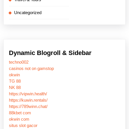
Uncategorized
Dynamic Blogroll & Sidebar
techno002
casinos not on gamstop
okwin
TG 88
NK 88
https://vipwin.health/
https://kuwin.rentals/
https://789winn.chat/
88kbet com
okwin com
situs slot gacor