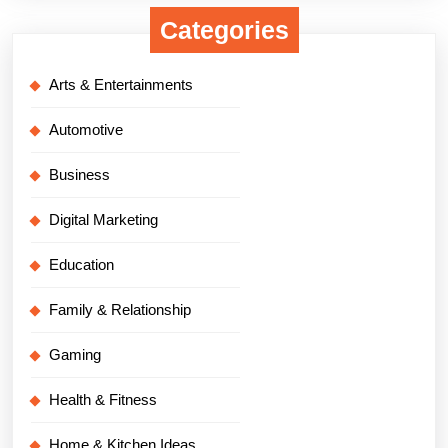
Categories
Arts & Entertainments
Automotive
Business
Digital Marketing
Education
Family & Relationship
Gaming
Health & Fitness
Home & Kitchen Ideas