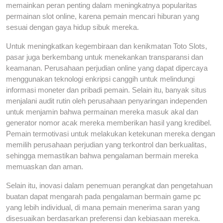
memainkan peran penting dalam meningkatnya popularitas
permainan slot online, karena pemain mencari hiburan yang
sesuai dengan gaya hidup sibuk mereka.
Untuk meningkatkan kegembiraan dan kenikmatan Toto Slots,
pasar juga berkembang untuk menekankan transparansi dan
keamanan. Perusahaan perjudian online yang dapat dipercaya
menggunakan teknologi enkripsi canggih untuk melindungi
informasi moneter dan pribadi pemain. Selain itu, banyak situs
menjalani audit rutin oleh perusahaan penyaringan independen
untuk menjamin bahwa permainan mereka masuk akal dan
generator nomor acak mereka memberikan hasil yang kredibel.
Pemain termotivasi untuk melakukan ketekunan mereka dengan
memilih perusahaan perjudian yang terkontrol dan berkualitas,
sehingga memastikan bahwa pengalaman bermain mereka
memuaskan dan aman.
Selain itu, inovasi dalam penemuan perangkat dan pengetahuan
buatan dapat mengarah pada pengalaman bermain game pc
yang lebih individual, di mana pemain menerima saran yang
disesuaikan berdasarkan preferensi dan kebiasaan mereka.