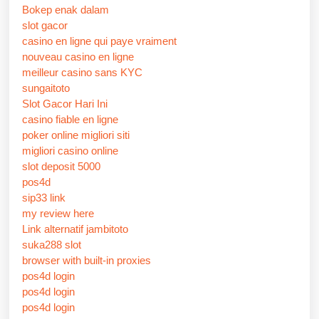
Bokep enak dalam
slot gacor
casino en ligne qui paye vraiment
nouveau casino en ligne
meilleur casino sans KYC
sungaitoto
Slot Gacor Hari Ini
casino fiable en ligne
poker online migliori siti
migliori casino online
slot deposit 5000
pos4d
sip33 link
my review here
Link alternatif jambitoto
suka288 slot
browser with built-in proxies
pos4d login
pos4d login
pos4d login