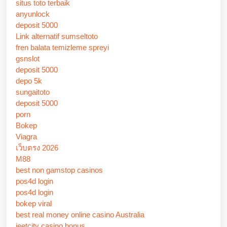
situs toto terbaik
anyunlock
deposit 5000
Link alternatif sumseltoto
fren balata temizleme spreyi
gsnslot
deposit 5000
depo 5k
sungaitoto
deposit 5000
porn
Bokep
Viagra
เว็บตรง 2026
M88
best non gamstop casinos
pos4d login
pos4d login
bokep viral
best real money online casino Australia
jeetcity casino bonus