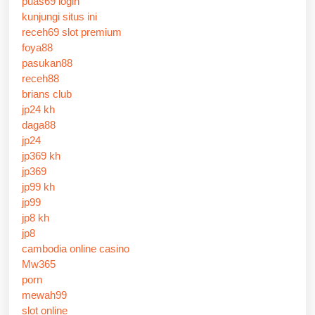
puas69 login
kunjungi situs ini
receh69 slot premium
foya88
pasukan88
receh88
brians club
jp24 kh
daga88
jp24
jp369 kh
jp369
jp99 kh
jp99
jp8 kh
jp8
cambodia online casino
Mw365
porn
mewah99
slot online