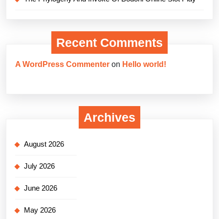
Recent Comments
A WordPress Commenter
on
Hello world!
Archives
August 2026
July 2026
June 2026
May 2026