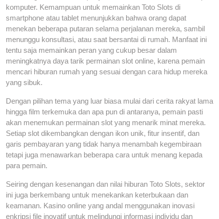
komputer. Kemampuan untuk memainkan Toto Slots di
smartphone atau tablet menunjukkan bahwa orang dapat
menekan beberapa putaran selama perjalanan mereka, sambil
menunggu konsultasi, atau saat bersantai di rumah. Manfaat ini
tentu saja memainkan peran yang cukup besar dalam
meningkatnya daya tarik permainan slot online, karena pemain
mencari hiburan rumah yang sesuai dengan cara hidup mereka
yang sibuk.
Dengan pilihan tema yang luar biasa mulai dari cerita rakyat lama
hingga film terkemuka dan apa pun di antaranya, pemain pasti
akan menemukan permainan slot yang menarik minat mereka.
Setiap slot dikembangkan dengan ikon unik, fitur insentif, dan
garis pembayaran yang tidak hanya menambah kegembiraan
tetapi juga menawarkan beberapa cara untuk menang kepada
para pemain.
Seiring dengan kesenangan dan nilai hiburan Toto Slots, sektor
ini juga berkembang untuk menekankan keterbukaan dan
keamanan. Kasino online yang andal menggunakan inovasi
enkripsi file inovatif untuk melindungi informasi individu dan