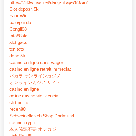
https://789winss.net/dang-nhap-789win/
Slot deposit 5k
Yaar Win
bokep indo
Cengli88
toto88slot
slot gacor
ten toto
depo 5k
casino en ligne sans wager
casino en ligne retrait immédiat
バカラ オンラインカジノ
オンラインカジノ サイト
casino en ligne
online casino sin licencia
slot online
receh88
Schweinefleisch Shop Dortmund
casino crypto
本人確認不要 オンカジ
Link Bola88