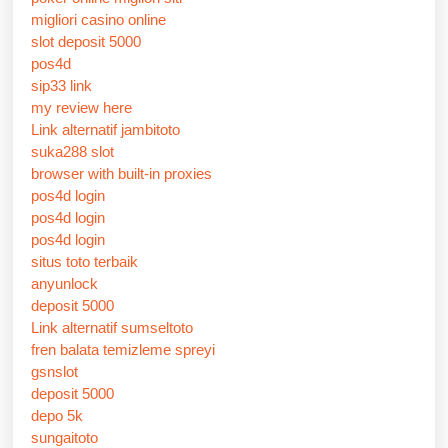
migliori casino online
slot deposit 5000
pos4d
sip33 link
my review here
Link alternatif jambitoto
suka288 slot
browser with built-in proxies
pos4d login
pos4d login
pos4d login
situs toto terbaik
anyunlock
deposit 5000
Link alternatif sumseltoto
fren balata temizleme spreyi
gsnslot
deposit 5000
depo 5k
sungaitoto