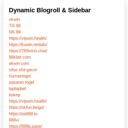
Dynamic Blogroll & Sidebar
okwin
TG 88
NK 88
https://vipwin.health/
https://kuwin.rentals/
https://789winn.chat/
88kbet com
okwin com
situs slot gacor
humastogel
pasaran togel
taptapbet
bokep
https://vipwin.health/
https://okfun.bingo/
https://ea888.io
888vi
https://888p.page/