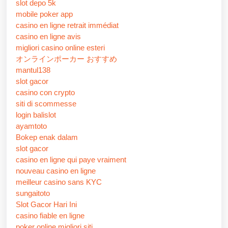
slot depo 5k
mobile poker app
casino en ligne retrait immédiat
casino en ligne avis
migliori casino online esteri
オンラインポーカー おすすめ
mantul138
slot gacor
casino con crypto
siti di scommesse
login balislot
ayamtoto
Bokep enak dalam
slot gacor
casino en ligne qui paye vraiment
nouveau casino en ligne
meilleur casino sans KYC
sungaitoto
Slot Gacor Hari Ini
casino fiable en ligne
poker online migliori siti