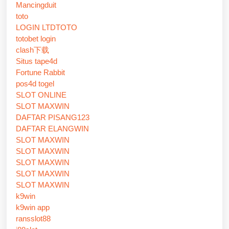
Mancingduit
toto
LOGIN LTDTOTO
totobet login
clash下载
Situs tape4d
Fortune Rabbit
pos4d togel
SLOT ONLINE
SLOT MAXWIN
DAFTAR PISANG123
DAFTAR ELANGWIN
SLOT MAXWIN
SLOT MAXWIN
SLOT MAXWIN
SLOT MAXWIN
SLOT MAXWIN
k9win
k9win app
ransslot88