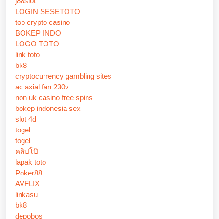
j88slot
LOGIN SESETOTO
top crypto casino
BOKEP INDO
LOGO TOTO
link toto
bk8
cryptocurrency gambling sites
ac axial fan 230v
non uk casino free spins
bokep indonesia sex
slot 4d
togel
togel
คลิปโป๊
lapak toto
Poker88
AVFLIX
linkasu
bk8
depobos