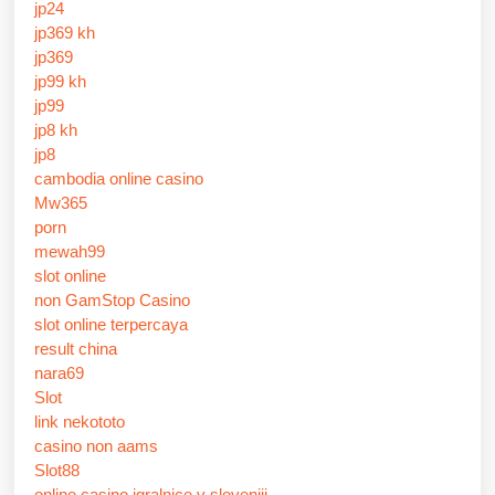
jp24
jp369 kh
jp369
jp99 kh
jp99
jp8 kh
jp8
cambodia online casino
Mw365
porn
mewah99
slot online
non GamStop Casino
slot online terpercaya
result china
nara69
Slot
link nekototo
casino non aams
Slot88
online casino igralnice v sloveniji