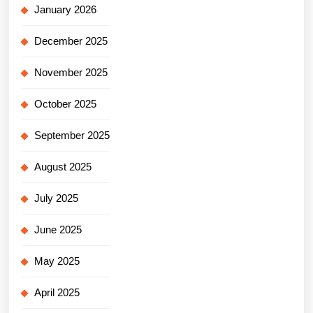
January 2026
December 2025
November 2025
October 2025
September 2025
August 2025
July 2025
June 2025
May 2025
April 2025