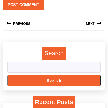
Post
PREVIOUS
NEXT
navigation
Previous
Next
post:
post:
Search
Search
Recent Posts