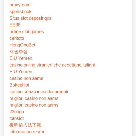
bruxy com
sportsbook
Situs slot deposit qris
EE88
online slot games
ceritoto
HengOngBet
채권추심
EIU Yemen
casino online stranieri che accettano italiani
EIU Yemen
casino non aams
BokepHot
casino senza invio documenti
migliori casino non aams
migliori casino non aams
23naga
totoslot
搜狗输入法下载
toto macau resmi