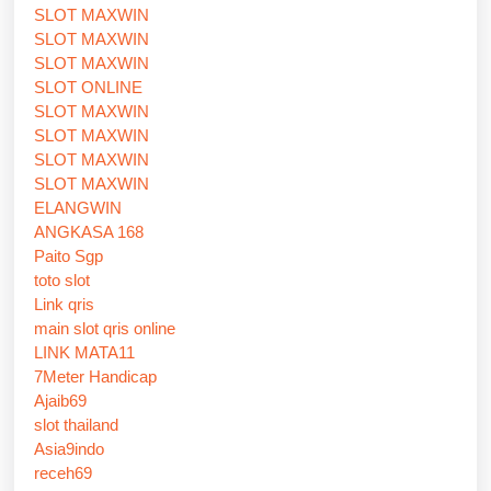
SLOT MAXWIN
SLOT MAXWIN
SLOT MAXWIN
SLOT ONLINE
SLOT MAXWIN
SLOT MAXWIN
SLOT MAXWIN
SLOT MAXWIN
ELANGWIN
ANGKASA 168
Paito Sgp
toto slot
Link qris
main slot qris online
LINK MATA11
7Meter Handicap
Ajaib69
slot thailand
Asia9indo
receh69