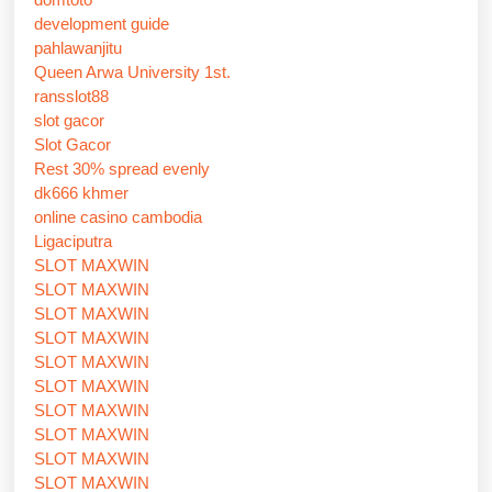
development guide
pahlawanjitu
Queen Arwa University 1st.
ransslot88
slot gacor
Slot Gacor
Rest 30% spread evenly
dk666 khmer
online casino cambodia
Ligaciputra
SLOT MAXWIN
SLOT MAXWIN
SLOT MAXWIN
SLOT MAXWIN
SLOT MAXWIN
SLOT MAXWIN
SLOT MAXWIN
SLOT MAXWIN
SLOT MAXWIN
SLOT MAXWIN