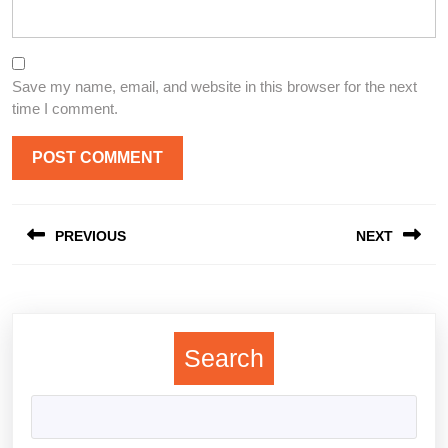
Save my name, email, and website in this browser for the next
time I comment.
Post
PREVIOUS
NEXT
navigation
Previous
Next
post:
post:
Search