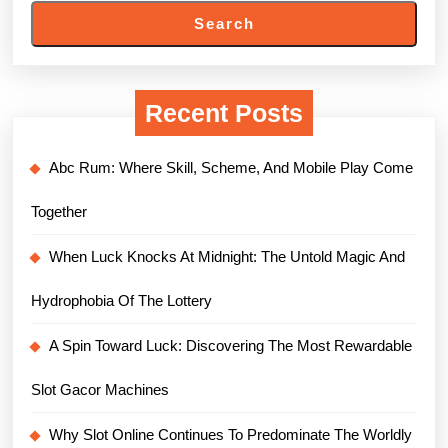
Search
Recent Posts
Abc Rum: Where Skill, Scheme, And Mobile Play Come
Together
When Luck Knocks At Midnight: The Untold Magic And
Hydrophobia Of The Lottery
A Spin Toward Luck: Discovering The Most Rewardable
Slot Gacor Machines
Why Slot Online Continues To Predominate The Worldly