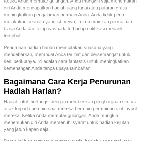
Ketika Anda memutar gulungan, Anda mungkin saja menemukan
diri Anda mendapatkan hadiah uang tunai atau putaran gratis,
meningkatkan pengalaman bermain Anda. Anda tidak perlu
melakukan sesuatu yang istimewa; cukup mainkan permainan
biasa Anda dan tetap waspada terhadap notifikasi menarik
tersebut.
Penurunan hadiah harian menciptakan suasana yang
mendebarkan, membuat Anda terlibat dan bersemangat untuk
sesi berikutnya. Ini adalah cara fantastis untuk meningkatkan
kemenangan Anda tanpa upaya tambahan.
Bagaimana Cara Kerja Penurunan
Hadiah Harian?
Hadiah jatuh berfungsi dengan memberikan penghargaan secara
acak kepada pemain saat mereka bermain permainan slot favorit
mereka. Ketika Anda memutar gulungan, Anda mungkin
menemukan diri Anda memenuhi syarat untuk hadiah kejutan
yang jatuh kapan saja.