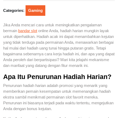
2026
Categories:
Gaming
Jika Anda mencari cara untuk meningkatkan pengalaman
bermain
bandar slot
online Anda, hadiah harian mungkin layak
untuk diperhatikan. Hadiah acak ini dapat menambahkan kejutan
yang tidak terduga pada permainan Anda, menawarkan berbagai
hal mulai dari hadiah uang tunai hingga putaran gratis. Tetapi
bagaimana sebenarnya cara kerja hadiah ini, dan apa yang dapat
Anda peroleh dari berpartisipasi? Mari kita jelajahi mekanisme
dan manfaat yang datang dengan fitur menarik ini.
Apa Itu Penurunan Hadiah Harian?
Penurunan hadiah harian adalah promosi yang menarik yang
memberikan pemain kesempatan untuk memenangkan hadiah
ekstra sambil menikmati permainan slot favorit mereka.
Penurunan ini biasanya terjadi pada waktu tertentu, mengejutkan
Anda dengan bonus kejutan.