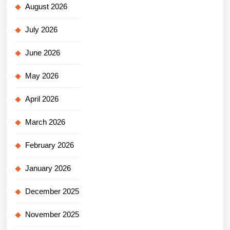
August 2026
July 2026
June 2026
May 2026
April 2026
March 2026
February 2026
January 2026
December 2025
November 2025