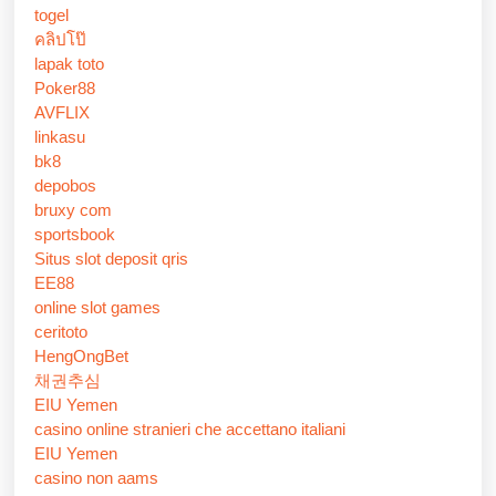
togel
คลิปโป๊
lapak toto
Poker88
AVFLIX
linkasu
bk8
depobos
bruxy com
sportsbook
Situs slot deposit qris
EE88
online slot games
ceritoto
HengOngBet
채권추심
EIU Yemen
casino online stranieri che accettano italiani
EIU Yemen
casino non aams