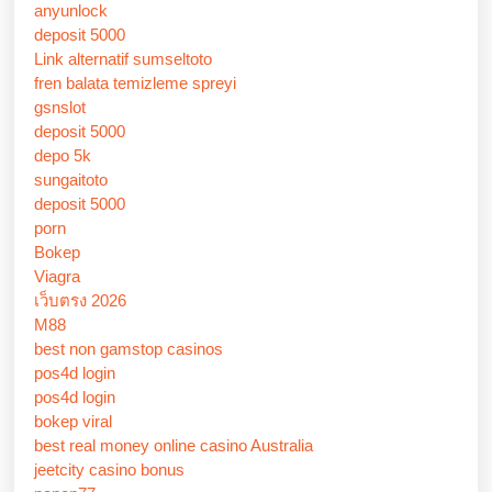
anyunlock
deposit 5000
Link alternatif sumseltoto
fren balata temizleme spreyi
gsnslot
deposit 5000
depo 5k
sungaitoto
deposit 5000
porn
Bokep
Viagra
เว็บตรง 2026
M88
best non gamstop casinos
pos4d login
pos4d login
bokep viral
best real money online casino Australia
jeetcity casino bonus