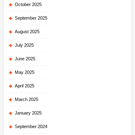
October 2025
September 2025
August 2025
July 2025
June 2025
May 2025
April 2025
March 2025
January 2025
September 2024