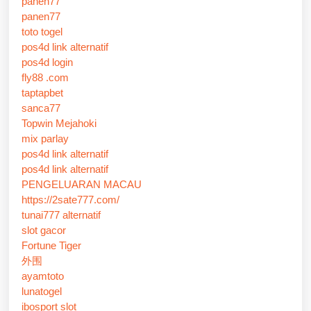
panen77
panen77
toto togel
pos4d link alternatif
pos4d login
fly88 .com
taptapbet
sanca77
Topwin Mejahoki
mix parlay
pos4d link alternatif
pos4d link alternatif
PENGELUARAN MACAU
https://2sate777.com/
tunai777 alternatif
slot gacor
Fortune Tiger
外围
ayamtoto
lunatogel
ibosport slot