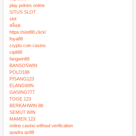
play pokies online
SITUS SLOT
slot
สล็อต
https://slot88.click/
foya88
crypto coin casino
cipit88
fangwin88
BANSOSWIN
POLO188
PISANG123
ELANGWIN
GASING777
TOGE 123
BERKAHWIN 88
SEMUT WIN
MAMEN 123
online casino without verification
quadra qs88