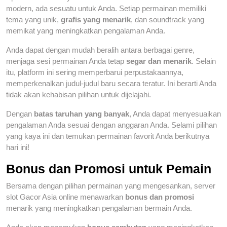
modern, ada sesuatu untuk Anda. Setiap permainan memiliki
tema yang unik,
grafis yang menarik
, dan soundtrack yang
memikat yang meningkatkan pengalaman Anda.
Anda dapat dengan mudah beralih antara berbagai genre,
menjaga sesi permainan Anda tetap
segar dan menarik
. Selain
itu, platform ini sering memperbarui perpustakaannya,
memperkenalkan judul-judul baru secara teratur. Ini berarti Anda
tidak akan kehabisan pilihan untuk dijelajahi.
Dengan
batas taruhan yang banyak
, Anda dapat menyesuaikan
pengalaman Anda sesuai dengan anggaran Anda. Selami pilihan
yang kaya ini dan temukan permainan favorit Anda berikutnya
hari ini!
Bonus dan Promosi untuk Pemain
Bersama dengan pilihan permainan yang mengesankan, server
slot Gacor Asia online menawarkan
bonus dan promosi
menarik yang meningkatkan pengalaman bermain Anda.