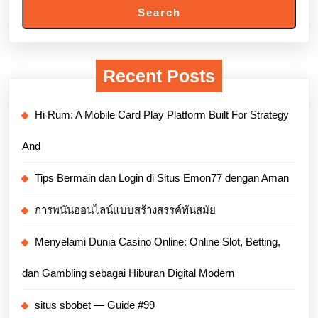
Search
Recent Posts
Hi Rum: A Mobile Card Play Platform Built For Strategy
And
Tips Bermain dan Login di Situs Emon77 dengan Aman
การพนันออนไลน์แบบสร้างสรรค์ทันสมัย
Menyelami Dunia Casino Online: Online Slot, Betting,
dan Gambling sebagai Hiburan Digital Modern
situs sbobet — Guide #99