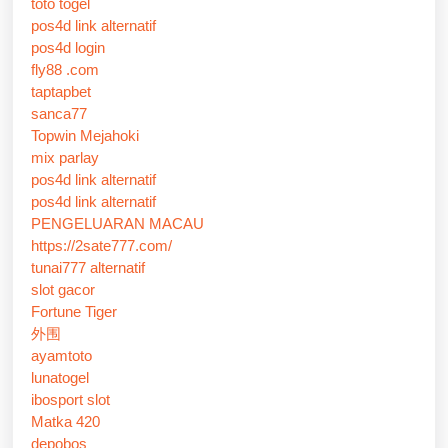
toto togel
pos4d link alternatif
pos4d login
fly88 .com
taptapbet
sanca77
Topwin Mejahoki
mix parlay
pos4d link alternatif
pos4d link alternatif
PENGELUARAN MACAU
https://2sate777.com/
tunai777 alternatif
slot gacor
Fortune Tiger
外围
ayamtoto
lunatogel
ibosport slot
Matka 420
depobos