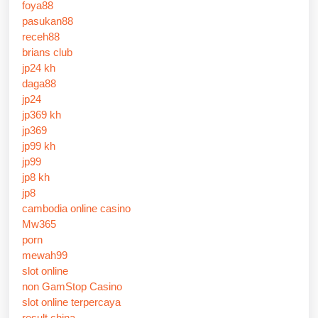
foya88
pasukan88
receh88
brians club
jp24 kh
daga88
jp24
jp369 kh
jp369
jp99 kh
jp99
jp8 kh
jp8
cambodia online casino
Mw365
porn
mewah99
slot online
non GamStop Casino
slot online terpercaya
result china