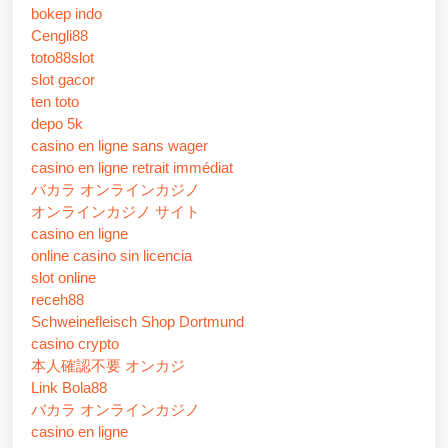
bokep indo
Cengli88
toto88slot
slot gacor
ten toto
depo 5k
casino en ligne sans wager
casino en ligne retrait immédiat
バカラ オンラインカジノ
オンラインカジノ サイト
casino en ligne
online casino sin licencia
slot online
receh88
Schweinefleisch Shop Dortmund
casino crypto
本人確認不要 オンカジ
Link Bola88
バカラ オンラインカジノ
casino en ligne