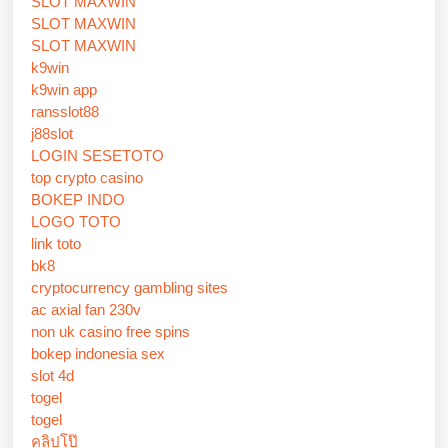
SLOT MAXWIN
SLOT MAXWIN
SLOT MAXWIN
k9win
k9win app
ransslot88
j88slot
LOGIN SESETOTO
top crypto casino
BOKEP INDO
LOGO TOTO
link toto
bk8
cryptocurrency gambling sites
ac axial fan 230v
non uk casino free spins
bokep indonesia sex
slot 4d
togel
togel
คลิปโป๊