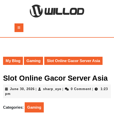
Skip
to
content
Skip
to
Open
content
Button
My Blog
Gaming
Slot Online Gacor Server Asia
Slot Online Gacor Server Asia
June
sharp_eye
June 30, 2026
sharp_eye
0 Comment
1:23
|
|
|
30,
pm
2026
Categories:
Gaming