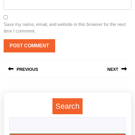
Save my name, email, and website in this browser for the next
time I comment.
Post
PREVIOUS
NEXT
navigation
Previous
Next
post:
post:
Search