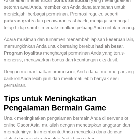
Anda akan menemukan
bonus sambutan
yang meningkatkan
setoran awal Anda, memberikan Anda dana tambahan untuk
menjelajahi berbagai permainan. Promosi reguler, seperti
putaran gratis
dan penawaran cashback, menjaga semangat
tetap hidup sambil memaksimalkan peluang Anda untuk menang.
Acara musiman dan turnamen menambah lapisan keseruan lain,
memungkinkan Anda untuk bersaing berebut
hadiah besar
.
Program loyalitas
menghargai permainan Anda yang terus-
menerus, menawarkan bonus dan keuntungan eksklusif.
Dengan memanfaatkan promosi ini, Anda dapat memperpanjang
bankroll Anda lebih jauh dan menikmati lebih banyak sesi
permainan.
Tips untuk Meningkatkan
Pengalaman Bermain Game
Untuk meningkatkan pengalaman bermain Anda di server slot
online Gacor Asia, mulailah dengan menetapkan anggaran dan
mematuhinya. Ini membantu Anda mengelola dana dengan
efektif dan menikmati waktu Anda tanpa stres.